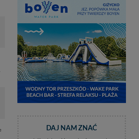
.
DAJ NAM ZNAĆ
e