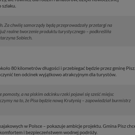
 szlaku.
ch. Za chwilę samorządy będą przeprowadzały przetargi na
t już realne tworzenie produktu turystycznego – podkreśliła
arzyna Sobiech.
ło 80 kilometrów długości i przebiegać będzie przez gminę Pisz
uczynić ten odcinek wyjątkowo atrakcyjnym dla turystów.
pomosty, a na piskim odcinku rzeki pojawi się sześć miejsc
iczymy na to, że Pisa będzie nową Krutynią – zapowiedział burmistrz
 kajakowych w Polsce – pokazuje ambicje projektu. Gmina Pisz chc
że komfortem i bezpieczeństwem wodnej podróży.