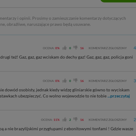
mentarzy i opinii. Prosimy o zamieszczanie komentarzy dotyczących
rne, obraźliwe, naruszające prawo będą usuwane.
4
OCENA:
0%
0
16
KOMENTARZ ZGŁOSZONY
rugi też! Gaz, gaz, gaz wciskam do dechy gaz! Gaz, gaz, gaz, policja goni
3
OCENA:
0%
0
16
KOMENTARZ ZGŁOSZONY
nie dowód osobisty, jednak kiedy widzę gliniarskie gówno to wyciskam
ch stawkach ubezpieczyć. Co wolno wojewodzie to nie tobie
...przeczytaj
2
OCENA:
11%
2
16
KOMENTARZ ZGŁOSZONY
opą a nie brazylijskimi przygłupami z ebonitowymi tonfami ! Gdzie wasze