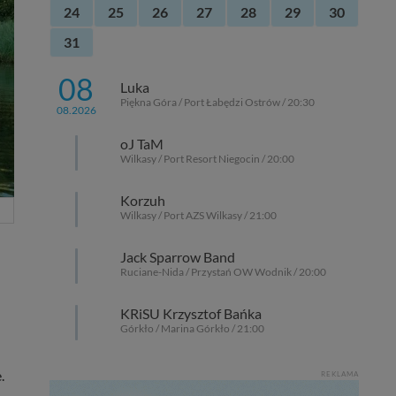
24
25
26
27
28
29
30
31
08
Luka
Piękna Góra / Port Łabędzi Ostrów / 20:30
08.2026
oJ TaM
Wilkasy / Port Resort Niegocin / 20:00
Korzuh
Wilkasy / Port AZS Wilkasy / 21:00
Jack Sparrow Band
Ruciane-Nida / Przystań OW Wodnik / 20:00
KRiSU Krzysztof Bańka
Górkło / Marina Górkło / 21:00
.
REKLAMA