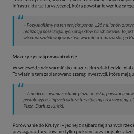
infrastrukturze turystycznej, która powstanie wzdłuż całego
– Pozyskaliśmy na ten projekt ponad 128 milionów złoty
realizację poszczególnych projektów na ich terenie. To jes
wicemarszałek województwa warmińsko-mazurskiego Kat
Mazury zyskają nową atrakcję
W województwie warmińsko-mazurskim szlak będzie miał oko
To właśnie tam zaplanowano szereg inwestycji, które mają 
– Zmodernizowana zostanie plaża miejska, powstaną nowe 
postojowych z infrastrukturą turystyczną i rekreacyjną. L
Pisza, Dariusz Kiński.
Porównanie do Krutyni – jednej z najbardziej znanych rzek
przyciągnąć turystów nie tylko pięknem przyrody, ale tak