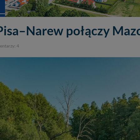
Pisa–Narew połączy Maz
ntarzy: 4