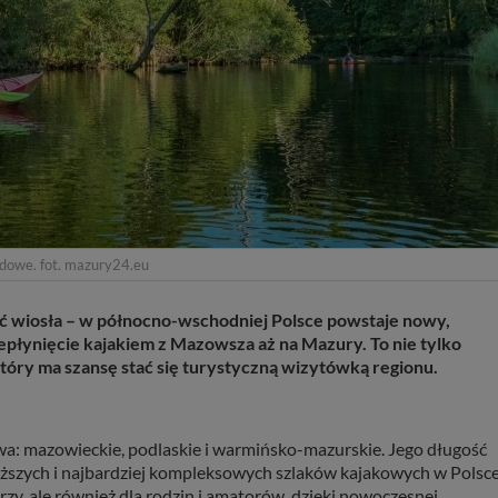
ądowe. fot. mazury24.eu
 wiosła – w północno-wschodniej Polsce powstaje nowy,
płynięcie kajakiem z Mazowsza aż na Mazury. To nie tylko
 który ma szansę stać się turystyczną wizytówką regionu.
a: mazowieckie, podlaskie i warmińsko-mazurskie. Jego długość
uższych i najbardziej kompleksowych szlaków kajakowych w Polsce
zy, ale również dla rodzin i amatorów, dzięki nowoczesnej