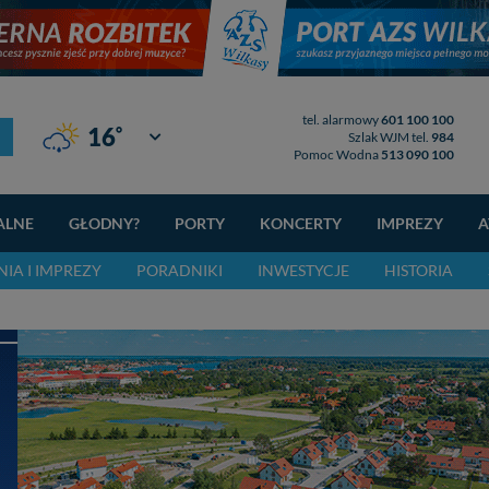
tel. alarmowy
601 100 100
°
16
Giżycko
Szlak WJM tel.
984
Pomoc Wodna
513 090 100
ALNE
GŁODNY?
PORTY
KONCERTY
IMPREZY
A
IA I IMPREZY
PORADNIKI
INWESTYCJE
HISTORIA