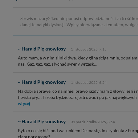
Serwis mazury24.eu nie ponosi odpowiedzialności za treść ko
danej tematyki dyskusji. Wpisy niezwiązane z tematem, wulga
~ Harald Pięknowłosy
1 listopada 2025, 7:15
Auto mam, a w nim silniki dwa, kiedy glina ściga mnie, odpalam d
nas! Gaz, gaz, gaz, słychać syreny wrzask...
~ Harald Pięknowłosy
1 listopada 2025, 6:54
Na dobrą sprawę, co najmniej prawo jazdy mam z głowy jeśli i 
trzysta pięć . Trzeba będzie zarejestrować i po jak największy
więcej
~ Harald Pięknowłosy
31 października 2025, 8:54
Było o co się bić, pod warunkiem iże ma się do czynienia z Eur
ciała porzucone?