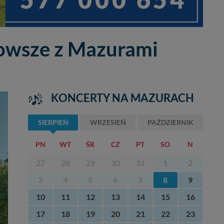
owsze z Mazurami
KONCERTY NA MAZURACH
SIERPIEŃ
WRZESIEŃ
PAŹDZIERNIK
PN
WT
ŚR
CZ
PT
SO
N
27
28
29
30
31
1
2
3
4
5
6
7
8
9
10
11
12
13
14
15
16
17
18
19
20
21
22
23