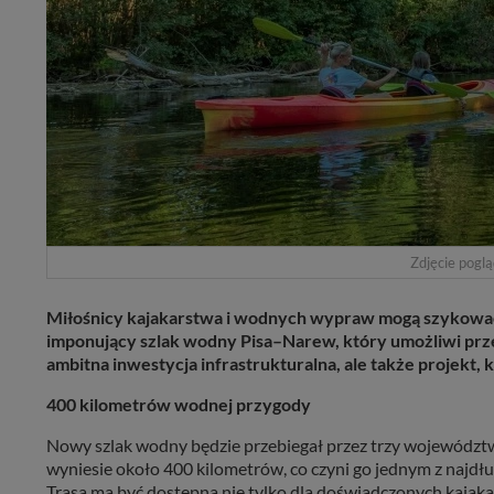
Zdjęcie pogl
Miłośnicy kajakarstwa i wodnych wypraw mogą szykować
imponujący szlak wodny Pisa–Narew, który umożliwi prze
ambitna inwestycja infrastrukturalna, ale także projekt,
400 kilometrów wodnej przygody
Nowy szlak wodny będzie przebiegał przez trzy województw
wyniesie około 400 kilometrów, co czyni go jednym z najdł
Trasa ma być dostępna nie tylko dla doświadczonych kajakar