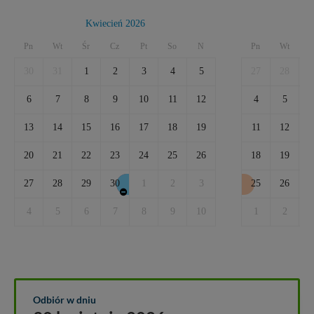
Kwiecień 2026
Pn
Wt
Śr
Cz
Pt
So
N
Pn
Wt
Ś
30
31
1
2
3
4
5
27
28
2
6
7
8
9
10
11
12
4
5
13
14
15
16
17
18
19
11
12
1
20
21
22
23
24
25
26
18
19
2
27
28
29
30
1
2
3
25
26
2
4
5
6
7
8
9
10
1
2
Odbiór w dniu