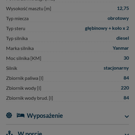
12,75
Wysokość masztu [m]
obrotowy
Typ miecza
głębinowy + koło x 2
Typ steru
diesel
Typ silnika
Yanmar
Marka silnika
30
Moc silnika [KM]
stacjonarny
Silnik
84
Zbiornik paliwa [l]
220
Zbiornik wody [l]
84
Zbiornik wody brud. [l]
Wyposażenie
W porcie