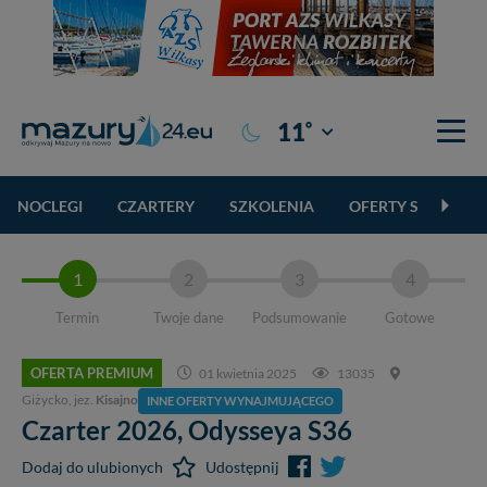
°
11
Giżycko
NOCLEGI
CZARTERY
SZKOLENIA
OFERTY SPECJALN
1
2
3
4
Termin
Twoje dane
Podsumowanie
Gotowe
OFERTA PREMIUM
01 kwietnia 2025
13035
Giżycko, jez.
Kisajno
INNE OFERTY WYNAJMUJĄCEGO
Czarter 2026,
Odysseya S36
Dodaj do ulubionych
Udostępnij