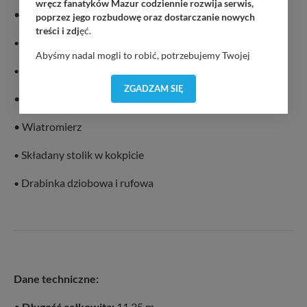
wręcz fanatyków Mazur codziennie rozwija serwis,
• Elektryczny kabestan
poprzez jego rozbudowę oraz dostarczanie nowych
treści i zdj
ęć.
•
Elektryczna winda kotwiczna
Abyśmy nadal mogli to robić, potrzebujemy Twojej
zgody, dzięki której, będziemy mogli elementy serwisu
Przetwornica 12/230V
•
dostosować do Twoich preferencji. Twoje dane (w tym
ZGADZAM SIĘ
pliki cookies) będą zapisywane w celu usprawnienia
• Chartplotter
serwisu (zapamiętywanie pozycji na mapach, ostatnie
wyszukania, ulubione miejsca, logowania, itp).
• Wiatromierz
Bezpieczeństwo Twoich danych jest dla nas
priorytetowe, bez poinformowania Ciebie nie będziemy
Składany stolik w kokpicie
•
zmieniać zakresu naszych uprawnień. Twoje dane są u
nas bezpieczne, jeśli masz wątpliwości co do naszych
Drabinka dziobowa i rufowa
•
intencji, zawsze możesz wycofać swoją zgodę. Więcej
informacji uzyskach w naszej
Polityce Prywatności
.
Klikając znak X lub przycisk PRZEJDŹ DO SERWISU
wyrażasz zgodę na przetwarzanie Twoich danych.
Nasz serwis nie wykorzystuje oraz nie udostępnia
Twoich danych innym podmiotom oraz osobom
Dane techniczne:
trzecim. Wyjątkiem jest sytuacja, gdy przekazanie
Twoich danych jest elementem usługi (przekazanie
•
Długość całkowita:
11,35 m