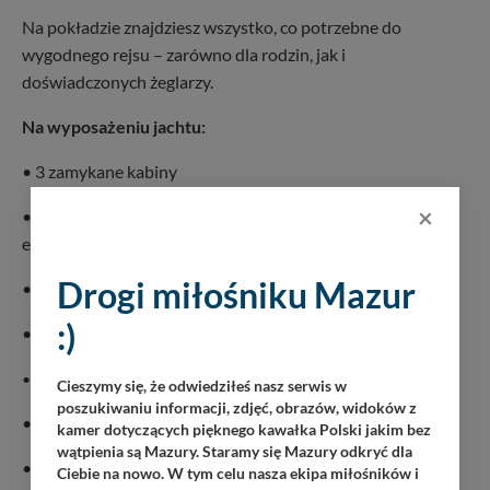
Na pokładzie znajdziesz wszystko, co potrzebne do
wygodnego rejsu – zarówno dla rodzin, jak i
doświadczonych żeglarzy.
Na wyposażeniu jachtu:
• 3 zamykane kabiny
×
• Duża łazienka z przestronnym prysznicem i toaletą
elektryczną
Drogi miłośniku Mazur
• Kuchnia z płytą gazową i lodówką (49 L)
:)
• TV, radio z głośnikami w mesie i kokpicie
Gniazda 230V i USB w mesie i każdej kabinie
•
Cieszymy się, że odwiedziłeś nasz serwis w
poszukiwaniu informacji, zdjęć, obrazów, widoków z
• Bojler ciepłej wody (30 L)
kamer dotyczących pięknego kawałka Polski jakim bez
wątpienia są Mazury. Staramy się Mazury odkryć dla
• Dziobowy ster strumieniowy
Ciebie na nowo. W tym celu nasza ekipa miłośników i