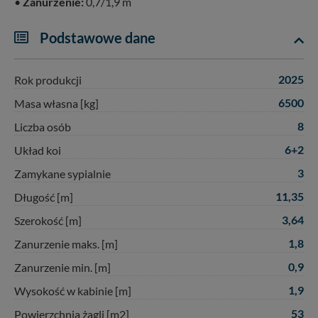
•
Zanurzenie:
0,7/1,9 m
Podstawowe dane
2025
Rok produkcji
6500
Masa własna [kg]
8
Liczba osób
6+2
Układ koi
3
Zamykane sypialnie
11,35
Długość [m]
3,64
Szerokość [m]
1,8
Zanurzenie maks. [m]
0,9
Zanurzenie min. [m]
1,9
Wysokość w kabinie [m]
53
Powierzchnia żagli [m2]