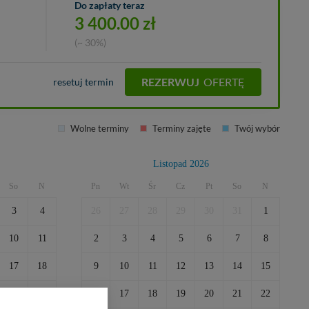
Do zapłaty teraz
3 400.00
zł
(~ 30%)
REZERWUJ
OFERTĘ
resetuj termin
Wolne terminy
Terminy zajęte
Twój wybór
Listopad 2026
So
N
Pn
Wt
Śr
Cz
Pt
So
N
3
4
26
27
28
29
30
31
1
10
11
2
3
4
5
6
7
8
17
18
9
10
11
12
13
14
15
24
25
16
17
18
19
20
21
22