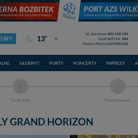
tel. alarmowy
601 100 100
°
13
ZURY
Giżycko
Szlak WJM tel.
984
Pomoc Wodna
513 090 100
ALNE
GŁODNY?
PORTY
KONCERTY
IMPREZY
A
2
3
Twoje dane
Podsumowanie
FLY GRAND HORIZON