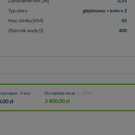
0,55
Zanurzenie min. [m]
głębinowy + koło x 2
Typ steru
45
Moc silnika [KM]
400
Zbiornik wody [l]
a wynajem
Do zapłaty teraz
(~ 30%)
(7 dni)
3 400.00
zł
0.00
zł