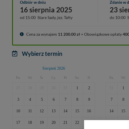
Odbiór w dniu
Zdanie w 
16 sierpnia 2025
23 si
od 15:00 Stare Sady, jez. Tałty
do 10:00 St
Cena za wynajem
11 200.00
zł
+ Obowiązkowe opłaty
40
Wybierz termin
Sierpień 2026
Pn
Wt
Śr
Cz
Pt
So
N
Pn
Wt
27
28
29
30
31
1
2
31
1
3
4
5
6
7
8
9
7
8
10
11
12
13
14
15
16
14
15
17
18
19
20
21
22
23
21
22