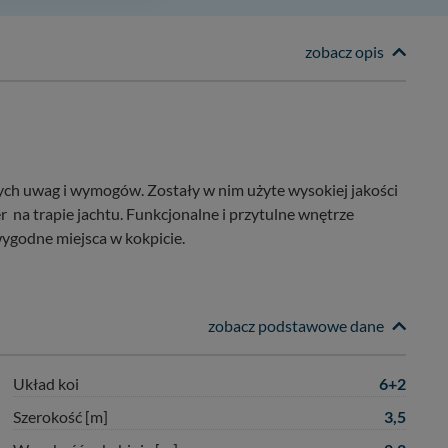
bą ul. Wiejska 17,
zobacz opis
ęcia, zabronić ich
praw w odniesieniu do
lików - w pewnych
zych uwag i wymogów. Zostały w nim użyte wysokiej jakości
 na trapie jachtu. Funkcjonalne i przytulne wnętrze
ygodne miejsca w kokpicie.
zobacz podstawowe dane
6+2
Układ koi
3,5
Szerokość [m]