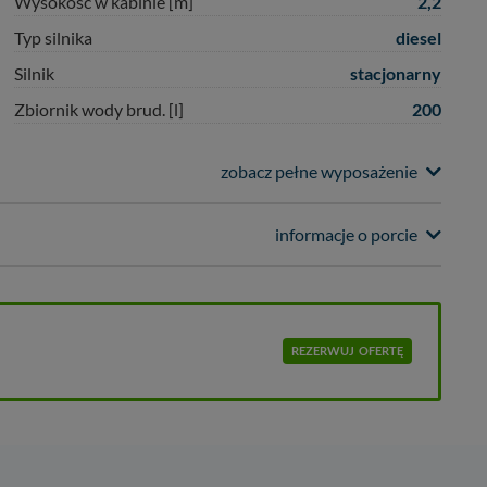
2,2
Wysokość w kabinie [m]
diesel
Typ silnika
stacjonarny
Silnik
200
Zbiornik wody brud. [l]
zobacz pełne wyposażenie
informacje o porcie
REZERWUJ
OFERTĘ