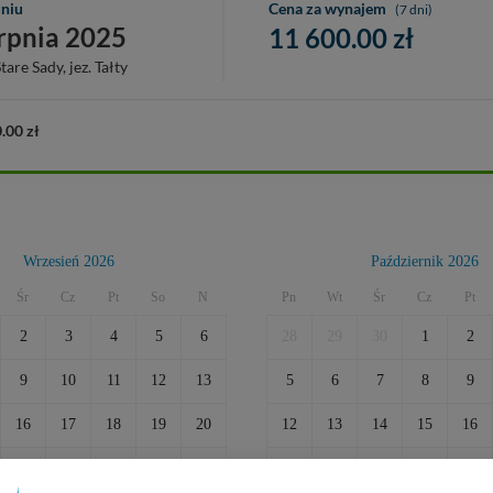
dniu
Cena za wynajem
(7 dni)
erpnia 2025
11 600.00
zł
are Sady, jez. Tałty
0.00
zł
Wrzesień 2026
Październik 2026
Śr
Cz
Pt
So
N
Pn
Wt
Śr
Cz
Pt
2
3
4
5
6
28
29
30
1
2
9
10
11
12
13
5
6
7
8
9
16
17
18
19
20
12
13
14
15
16
23
24
25
26
27
19
20
21
22
23