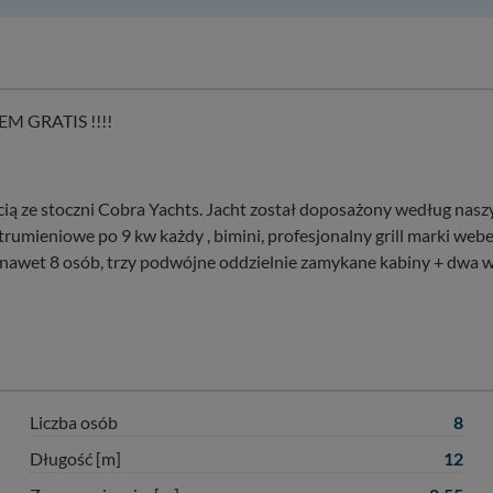
lności serwisu w
Regulaminie Serwisu
.
ch danych jest: Agencja Reklamowa Kreacja Monika Borkowska, z siedzi
sz z nami skontaktować się za pośrednictwem tej
strony
.
sz: zażądać dostępu do swoich danych, zażądać ich poprawienia lub usuni
 GRATIS !!!!
taj jednak, że nie zawsze jest możliwe techniczne zrealizowanie Twoich 
 w plikach cookies. Twoja przeglądarka umożliwia Ci skasowanie tych p
my tego zrobić za Ciebie.
cią ze stoczni Cobra Yachts. Jacht został doposażony według nas
 miłego odkrywania Mazur na nowo...
mieniowe po 9 kw każdy , bimini, profesjonalny grill marki weber
awet 8 osób, trzy podwójne oddzielnie zamykane kabiny + dwa w
8
Liczba osób
12
Długość [m]