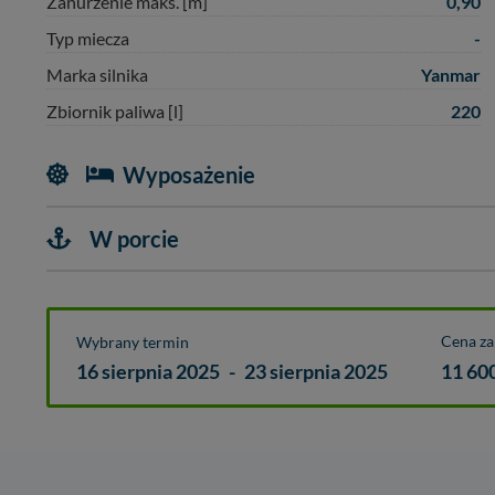
0,90
Zanurzenie maks. [m]
-
Typ miecza
Yanmar
Marka silnika
220
Zbiornik paliwa [l]
Wyposażenie
W porcie
Cena z
Wybrany termin
16 sierpnia 2025
-
23 sierpnia 2025
11 60