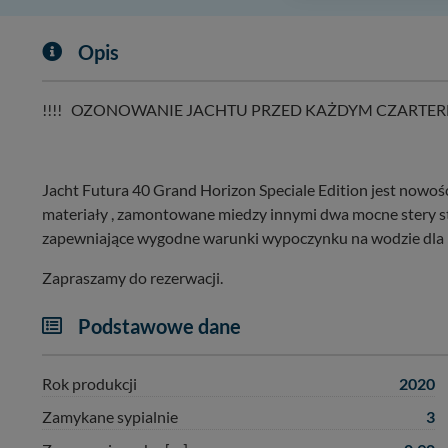
zasadach i funkcjona
Administratorem Twoi
Opis
11-500 Giżycko. Może
W każdej chwili może
!!!! OZONOWANIE JACHTU PRZED KAŻDYM CZARTEREM
przetwarzania. Pamię
informacji zawartych
przypadkach nie może
Jacht Futura 40 Grand Horizon Speciale Edition jest nowoś
Dziękujemy, i życzmy
materiały , zamontowane miedzy innymi dwa mocne stery stru
zapewniające wygodne warunki wypoczynku na wodzie dla n
Zapraszamy do rezerwacji.
Podstawowe dane
2020
Rok produkcji
3
Zamykane sypialnie