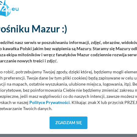
30
1
2
3
4
26
27
28
29
30
7
8
9
10
11
2
3
4
5
6
ośniku Mazur :)
iedziłeś nasz serwis w poszukiwaniu informacji, zdjęć, obrazów, widok
 kawałka Polski jakim bez wątpienia są Mazury. Staramy się Mazury odk
za ekipa miłośników i wręcz fanatyków Mazur codziennie rozwija serwi
rczanie nowych treści i zdj
ęć.
o robić, potrzebujemy Twojej zgody, dzięki której, będziemy mogli eleme
uje się w miejscowości
Stare Sady
, jez.
Tałty
 preferencji. Twoje dane (w tym pliki cookies) będą zapisywane w celu 
cji na mapach, ostatnie wyszukania, ulubione miejsca, logowania, itp). 
tna przy odbiorze lub zgodnie z umową)
priorytetowe, bez poinformowania Ciebie nie będziemy zmieniać zakresu 
ezpieczne, jeśli masz wątpliwości co do naszych intencji, zawsze możesz
godziny
15:00
w dniu przyjazdu i zdanie do godziny
10:00
w dniu o
yskach w naszej
Polityce Prywatności
. Klikając znak X lub przycisk P
zetwarzanie Twoich danych.
orzystuje oraz nie udostępnia Twoich danych innym podmiotom oraz oso
ZGADZAM SIĘ
bisty
cja, gdy przekazanie Twoich danych jest elementem usługi (przekazanie d
anie danych w przypadku rezerwacji usług typu: nocleg, czartery, itp). W