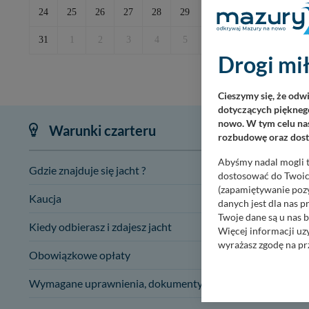
24
25
26
27
28
29
30
28
29
31
1
2
3
4
5
6
5
6
Drogi mił
Cieszymy się, że odw
dotyczących pięknego
nowo. W tym celu nas
Warunki czarteru
rozbudowę oraz dosta
Abyśmy nadal mogli t
Gdzie znajduje się jacht ?
Jacht znajd
dostosować do Twoich
(zapamiętywanie pozy
Kaucja
1000 zł
(Pła
danych jest dla nas 
Twoje dane są u nas b
Kiedy odbierasz i zdajesz jacht
Odbiór od 
Więcej informacji uz
wyrażasz zgodę na pr
Obowiązkowe opłaty
400 zł
Nasz serwis nie wyk
Wymagane uprawnienia, dokumenty:
Dowód oso
Wyjątkiem jest sytua
kontaktowego, przekaz