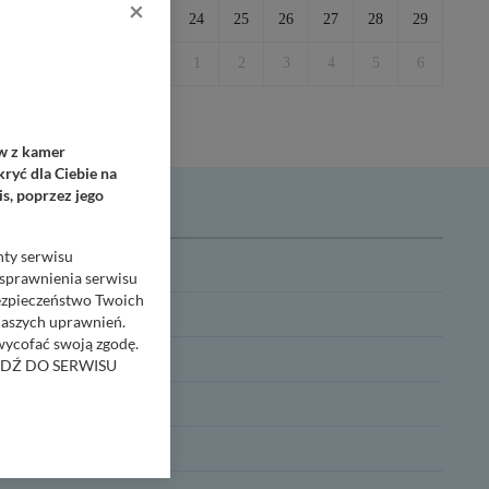
×
31
1
23
24
25
26
27
28
29
7
8
30
1
2
3
4
5
6
ów z kamer
ryć dla Ciebie na
s, poprzez jego
nty serwisu
usprawnienia serwisu
Bezpieczeństwo Twoich
naszych uprawnień.
 wycofać swoją zgodę.
djazdu.
RZEJDŹ DO SERWISU
bom trzecim.
anych z formularza
ięcej informacji o