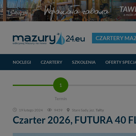
CZARTERY MA
NOCLEGI
CZARTERY
SZKOLENIA
OFERTY SPECJ
1
Termin
19 lutego 2024
9459
Stare Sady, jez.
Tałty
Czarter 2026,
FUTURA 40 