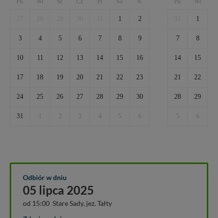
Pn
Wt
Śr
Cz
Pt
So
N
Pn
Wt
Ś
27
28
29
30
31
1
2
31
1
3
4
5
6
7
8
9
7
8
10
11
12
13
14
15
16
14
15
1
17
18
19
20
21
22
23
21
22
2
24
25
26
27
28
29
30
28
29
3
31
1
2
3
4
5
6
5
6
Odbiór w dniu
05 lipca 2025
od 15:00 Stare Sady, jez. Tałty