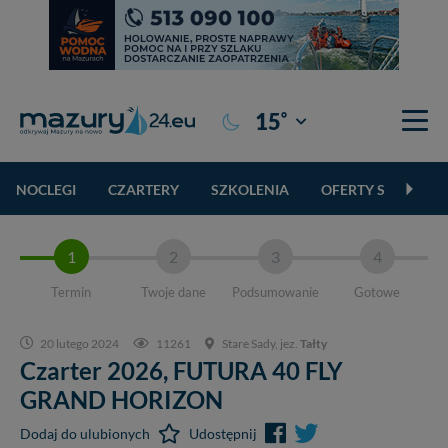
°
15
Giżycko
NOCLEGI
CZARTERY
SZKOLENIA
OFERTY SPECJALN
1
2
3
4
Termin
Twoje dane
Podsumowanie
Gotowe
20 lutego 2024
11261
Stare Sady, jez.
Tałty
Czarter 2026,
FUTURA 40 FLY
GRAND HORIZON
Dodaj do ulubionych
Udostępnij