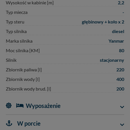
2,2
Wysokość w kabinie [m]
zabronić ich przetwarzania. Pamiętaj jednak, że nie
zawsze jest możliwe techniczne zrealizowanie Twoich
-
Typ miecza
praw w odniesieniu do informacji zawartych w plikach
cookies. Twoja przeglądarka umożliwia Ci skasowanie
głębinowy + koło x 2
Typ steru
tych plików - w pewnych przypadkach nie możemy tego
diesel
Typ silnika
zrobić za Ciebie.
Yanmar
Marka silnika
Dziękujemy, i życzmy miłego odkrywania Mazur na
nowo...
80
Moc silnika [KM]
stacjonarny
Silnik
220
Zbiornik paliwa [l]
400
Zbiornik wody [l]
200
Zbiornik wody brud. [l]
Wyposażenie
W porcie