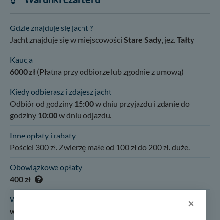
Gdzie znajduje się jacht ?
Jacht znajduje się w miejscowości
Stare Sady
, jez.
Tałty
Kaucja
6000 zł
(Płatna przy odbiorze lub zgodnie z umową)
Kiedy odbierasz i zdajesz jacht
Odbiór od godziny
15:00
w dniu przyjazdu i zdanie do
godziny
10:00
w dniu odjazdu.
Inne opłaty i rabaty
Pościel 300 zł. Zwierzę małe od 100 zł do 200 zł. duże.
Obowiązkowe opłaty
400 zł
Wymagane uprawnienia, dokumenty:
×
wybierz