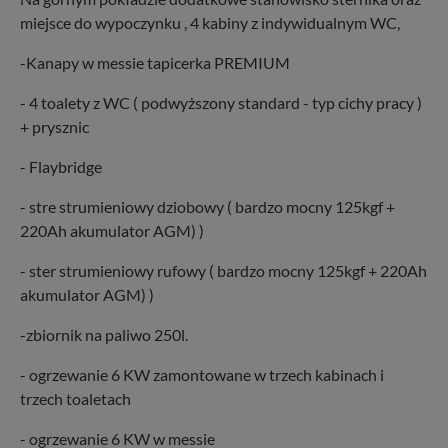
miejsce do wypoczynku , 4 kabiny z indywidualnym WC,
-Kanapy w messie tapicerka PREMIUM
- 4 toalety z WC ( podwyższony standard - typ cichy pracy )
+ prysznic
- Flaybridge
- stre strumieniowy dziobowy ( bardzo mocny 125kgf +
220Ah akumulator AGM) )
- ster strumieniowy rufowy ( bardzo mocny 125kgf + 220Ah
akumulator AGM) )
-zbiornik na paliwo 250l.
- ogrzewanie 6 KW zamontowane w trzech kabinach i
trzech toaletach
- ogrzewanie 6 KW w messie