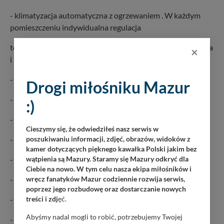
- klimatyzacja automatyczna z ogrzewaniem . W każdym
pomieszczeniu indywidualna regulacja
temperatury : salon, kabina dziobowa, kabina rufowa prawa
×
i lewa
- drabinka rozkładana – wejście do wody
Drogi miłośniku Mazur
- materac na przednim pokładzie
:)
- światła nawigacyjne
Cieszymy się, że odwiedziłeś nasz serwis w
- sygnał dźwiękowy
poszukiwaniu informacji, zdjęć, obrazów, widoków z
kamer dotyczących pięknego kawałka Polski jakim bez
- flexi teak na platformie + kokpit
wątpienia są Mazury. Staramy się Mazury odkryć dla
Ciebie na nowo. W tym celu nasza ekipa miłośników i
- flexi teak na pokładzie
wręcz fanatyków Mazur codziennie rozwija serwis,
poprzez jego rozbudowę oraz dostarczanie nowych
- winda kotwiczna z kotwicą
treści i zdj
ęć.
Abyśmy nadal mogli to robić, potrzebujemy Twojej
- dodatkowo sterowanie windą z konsoli sternika