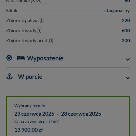
80
Moc silnika [KM]
stacjonarny
Silnik
220
Zbiornik paliwa [l]
600
Zbiornik wody [l]
200
Zbiornik wody brud. [l]
Wyposażenie
W porcie
Wybrany termin
23 czerwca 2025
-
28 czerwca 2025
Cena za wynajem
(5 dni)
13 900.00
zł