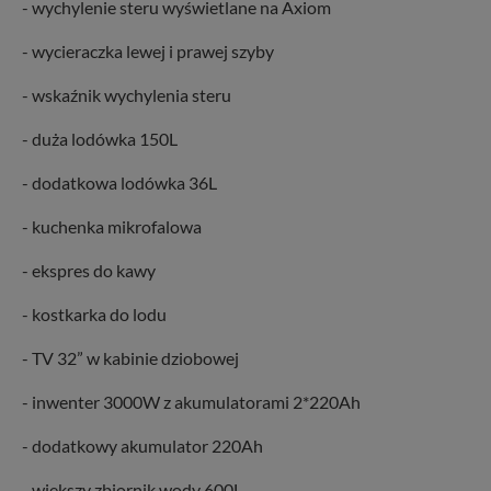
- wychylenie steru wyświetlane na Axiom
Administratorem Twoich danych jest: Agencja
Reklamowa Kreacja Monika Borkowska, z siedzibą ul.
- wycieraczka lewej i prawej szyby
Wiejska 17, 11-500 Giżycko. Możesz z nami
skontaktować się za pośrednictwem tej
strony
.
- wskaźnik wychylenia steru
W każdej chwili możesz: zażądać dostępu do swoich
- duża lodówka 150L
danych, zażądać ich poprawienia lub usunięcia,
zabronić ich przetwarzania. Pamiętaj jednak, że nie
- dodatkowa lodówka 36L
zawsze jest możliwe techniczne zrealizowanie Twoich
praw w odniesieniu do informacji zawartych w plikach
- kuchenka mikrofalowa
cookies. Twoja przeglądarka umożliwia Ci skasowanie
tych plików - w pewnych przypadkach nie możemy tego
- ekspres do kawy
zrobić za Ciebie.
Dziękujemy, i życzmy miłego odkrywania Mazur na
- kostkarka do lodu
nowo...
- TV 32” w kabinie dziobowej
- inwenter 3000W z akumulatorami 2*220Ah
- dodatkowy akumulator 220Ah
- większy zbiornik wody 600L.