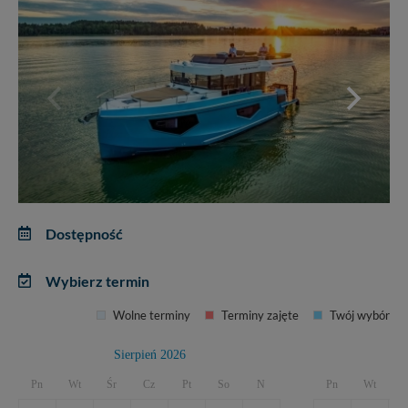
Dostępność
Wybierz termin
Wolne terminy
Terminy zajęte
Twój wybór
Sierpień 2026
Pn
Wt
Śr
Cz
Pt
So
N
Pn
Wt
Ś