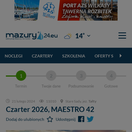
°
14
Giżycko
NOCLEGI
CZARTERY
SZKOLENIA
OFERTY SPECJALN
1
2
3
4
Termin
Twoje dane
Podsumowanie
Gotowe
21 lutego 2024
11010
Stare Sady, jez.
Tałty
Czarter 2026,
MAESTRO 42
Dodaj do ulubionych
Udostępnij