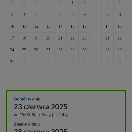
27
28
29
30
31
1
2
31
1
3
4
5
6
7
8
9
7
8
10
11
12
13
14
15
16
14
15
1
17
18
19
20
21
22
23
21
22
2
24
25
26
27
28
29
30
28
29
3
31
1
2
3
4
5
6
5
6
Odbiór w dniu
23 czerwca 2025
od 15:00 Stare Sady, jez. Tałty
Zdanie w dniu
28 czerwca 2025