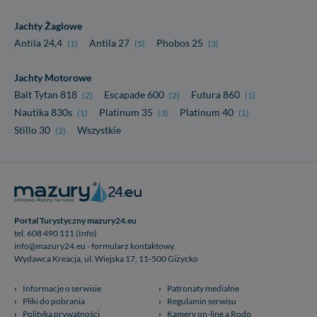
Jachty Żaglowe
Antila 24,4
Antila 27
Phobos 25
(1)
(5)
(3)
Jachty Motorowe
Balt Tytan 818
Escapade 600
Futura 860
(2)
(2)
(1)
Nautika 830s
Platinum 35
Platinum 40
(1)
(3)
(1)
Stillo 30
Wszystkie
(2)
Portal Turystyczny mazury24.eu
tel. 608 490 111 (Info)
info@mazury24.eu - formularz kontaktowy.
Wydawca Kreacja, ul. Wiejska 17, 11-500 Giżycko
Informacje o serwisie
Patronaty medialne
Pliki do pobrania
Regulamin serwisu
Polityka prywatności
Kamery on-line a Rodo