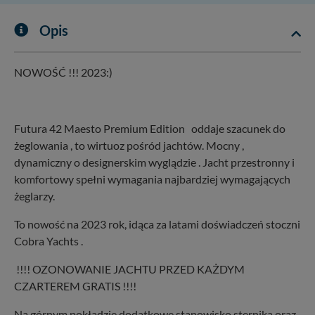
Opis
NOWOŚĆ !!! 2023:)
Futura 42 Maesto Premium Edition oddaje szacunek do
żeglowania , to wirtuoz pośród jachtów. Mocny ,
dynamiczny o designerskim wyglądzie . Jacht przestronny i
komfortowy spełni wymagania najbardziej wymagających
żeglarzy.
To nowość na 2023 rok, idąca za latami doświadczeń stoczni
Cobra Yachts .
!!!! OZONOWANIE JACHTU PRZED KAŻDYM
CZARTEREM GRATIS !!!!
Na górnym pokładzie dodatkowe stanowisko sternika oraz