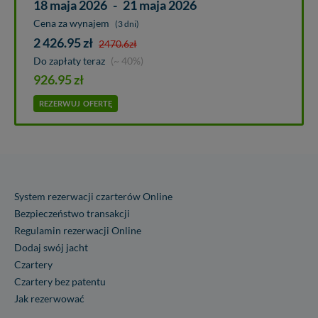
18 maja 2026
-
21 maja 2026
Cena za wynajem
(3 dni)
2 426.95
zł
2470.6
zł
Do zapłaty teraz
(~ 40%)
926.95
zł
REZERWUJ
OFERTĘ
System rezerwacji czarterów Online
Bezpieczeństwo transakcji
Regulamin rezerwacji Online
Dodaj swój jacht
Czartery
Czartery bez patentu
Jak rezerwować