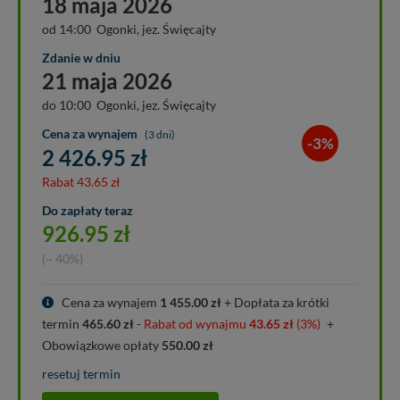
18 maja 2026
od 14:00 Ogonki, jez. Święcajty
Zdanie w dniu
21 maja 2026
do 10:00 Ogonki, jez. Święcajty
Cena za wynajem
(3 dni)
-3%
2 426.95
zł
Rabat
43.65
zł
Do zapłaty teraz
926.95
zł
(~ 40%)
Cena za wynajem
1 455.00
zł
+ Dopłata za krótki
termin
465.60
zł
-
Rabat od wynajmu
43.65
zł
(3%)
+
Obowiązkowe opłaty
550.00
zł
resetuj termin