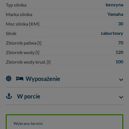
praw w odniesieniu do informacji zawartych w plikach
benzyna
Typ silnika
cookies. Twoja przeglądarka umożliwia Ci skasowanie
tych plików - w pewnych przypadkach nie możemy tego
Yamaha
Marka silnika
zrobić za Ciebie.
30
Moc silnika [KM]
Dziękujemy, i życzmy miłego odkrywania Mazur na
zaburtowy
Silnik
nowo...
70
Zbiornik paliwa [l]
120
Zbiornik wody [l]
100
Zbiornik wody brud. [l]
Wyposażenie
W porcie
Wybrany termin