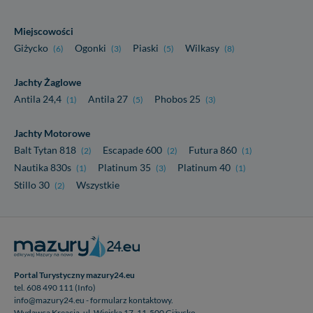
Miejscowości
Giżycko
Ogonki
Piaski
Wilkasy
(6)
(3)
(5)
(8)
Jachty Żaglowe
Antila 24,4
Antila 27
Phobos 25
(1)
(5)
(3)
Jachty Motorowe
Balt Tytan 818
Escapade 600
Futura 860
(2)
(2)
(1)
Nautika 830s
Platinum 35
Platinum 40
(1)
(3)
(1)
Stillo 30
Wszystkie
(2)
Portal Turystyczny mazury24.eu
tel. 608 490 111 (Info)
info@mazury24.eu - formularz kontaktowy.
Wydawca Kreacja, ul. Wiejska 17, 11-500 Giżycko