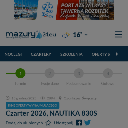
°
16
Giżycko
NOCLEGI
CZARTERY
SZKOLENIA
OFERTY SPECJALN
1
2
3
4
Termin
Twoje dane
Podsumowanie
Gotowe
13 grudnia 2025
2894
Ogonki, jez.
Święcajty
INNE OFERTY WYNAJMUJĄCEGO
Czarter 2026,
NAUTIKA 830S
Dodaj do ulubionych
Udostępnij