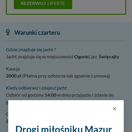
REZERWUJ
OFERTĘ
Warunki czarteru
Gdzie znajduje się jacht ?
Jacht znajduje się w miejscowości
Ogonki
, jez.
Święcajty
Kaucja
2000 zł
(Płatna przy odbiorze lub zgodnie z umową)
Kiedy odbierasz i zdajesz jacht
Odbiór od godziny
14:00
w dniu przyjazdu i zdanie do
godziny
10:00
w dniu odjazdu.
×
Obowiązkowe opłaty
550 zł
Drogi miłośniku Mazur