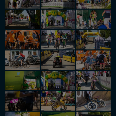
w przypadku rezerwacji usług typu: nocleg, czartery,
itp). Więcej informacji o zasadach i funkcjonalności
serwisu w
Regulaminie Serwisu
.
Administratorem Twoich danych jest: Agencja
Reklamowa Kreacja Monika Borkowska, z siedzibą ul.
Wiejska 17, 11-500 Giżycko. Możesz z nami
skontaktować się za pośrednictwem tej
strony
.
W każdej chwili możesz: zażądać dostępu do swoich
danych, zażądać ich poprawienia lub usunięcia,
zabronić ich przetwarzania. Pamiętaj jednak, że nie
zawsze jest możliwe techniczne zrealizowanie Twoich
praw w odniesieniu do informacji zawartych w plikach
cookies. Twoja przeglądarka umożliwia Ci skasowanie
tych plików - w pewnych przypadkach nie możemy tego
zrobić za Ciebie.
Dziękujemy, i życzmy miłego odkrywania Mazur na
nowo...