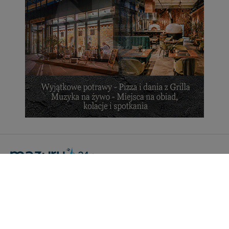
Portal Turystyczny mazury24.eu
tel. 608 490 111 (Info)
info@mazury24.eu - formularz kontaktowy.
Wydawca Kreacja, ul. Wiejska 17, 11-500 Giżycko
Informacje o serwisie
Patronaty medialne