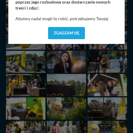
poprzez jego rozbudowę oraz dostarczanie nowych
treści i zdj
ęć.
Abyśmy nadal mogli to robić, potrzebujemy Twojej
zgody, dzięki której, będziemy mogli elementy serwisu
dostosować do Twoich preferencji. Twoje dane (w tym
ZGADZAM SIĘ
pliki cookies) będą zapisywane w celu usprawnienia
serwisu (zapamiętywanie pozycji na mapach, ostatnie
wyszukania, ulubione miejsca, logowania, itp).
Bezpieczeństwo Twoich danych jest dla nas
priorytetowe, bez poinformowania Ciebie nie będziemy
zmieniać zakresu naszych uprawnień. Twoje dane są u
nas bezpieczne, jeśli masz wątpliwości co do naszych
intencji, zawsze możesz wycofać swoją zgodę. Więcej
informacji uzyskach w naszej
Polityce Prywatności
.
Klikając znak X lub przycisk PRZEJDŹ DO SERWISU
wyrażasz zgodę na przetwarzanie Twoich danych.
Nasz serwis nie wykorzystuje oraz nie udostępnia
Twoich danych innym podmiotom oraz osobom
trzecim. Wyjątkiem jest sytuacja, gdy przekazanie
Twoich danych jest elementem usługi (przekazanie
danych z formularza kontaktowego, przekazanie danych