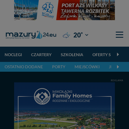
°
20
Giżycko
NOCLEGI
CZARTERY
SZKOLENIA
OFERTY SPECJALN
OSTATNIO DODANE
PORTY
MIEJSCÓWKI
JEZIORA,
REKLAMA