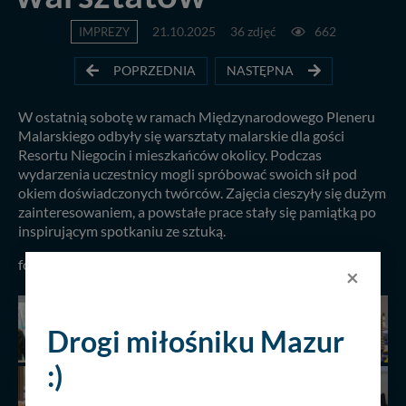
IMPREZY
21.10.2025
36 zdjęć
662
POPRZEDNIA
NASTĘPNA
W ostatnią sobotę w ramach Międzynarodowego Pleneru
Malarskiego odbyły się warsztaty malarskie dla gości
Resortu Niegocin i mieszkańców okolicy. Podczas
wydarzenia uczestnicy mogli spróbować swoich sił pod
okiem doświadczonych twórców. Zajęcia cieszyły się dużym
zainteresowaniem, a powstałe prace stały się pamiątką po
inspirującym spotkaniu ze sztuką.
fot. Karol Szczechowicz, 18.10.2025 r.
×
Drogi miłośniku Mazur
:)