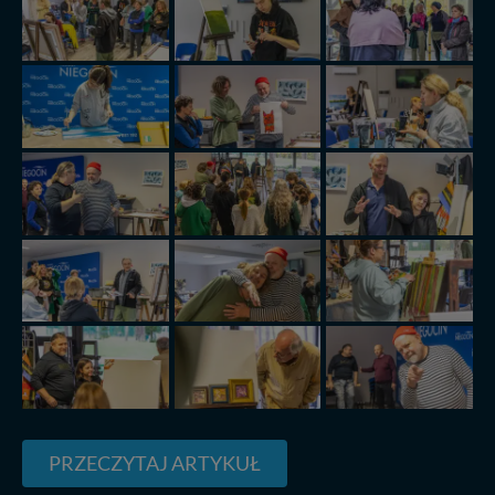
wyrażasz zgodę na przetwarzanie Twoich danych.
Nasz serwis nie wykorzystuje oraz nie udostępnia
Twoich danych innym podmiotom oraz osobom
trzecim. Wyjątkiem jest sytuacja, gdy przekazanie
Twoich danych jest elementem usługi (przekazanie
danych z formularza kontaktowego, przekazanie danych
w przypadku rezerwacji usług typu: nocleg, czartery,
itp). Więcej informacji o zasadach i funkcjonalności
serwisu w
Regulaminie Serwisu
.
Administratorem Twoich danych jest: Agencja
Reklamowa Kreacja Monika Borkowska, z siedzibą ul.
Wiejska 17, 11-500 Giżycko. Możesz z nami
skontaktować się za pośrednictwem tej
strony
.
W każdej chwili możesz: zażądać dostępu do swoich
danych, zażądać ich poprawienia lub usunięcia,
zabronić ich przetwarzania. Pamiętaj jednak, że nie
zawsze jest możliwe techniczne zrealizowanie Twoich
praw w odniesieniu do informacji zawartych w plikach
cookies. Twoja przeglądarka umożliwia Ci skasowanie
PRZECZYTAJ ARTYKUŁ
tych plików - w pewnych przypadkach nie możemy tego