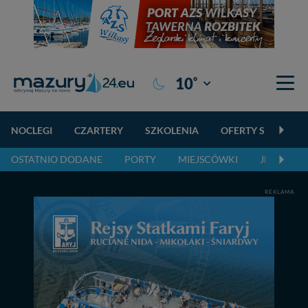
°
10
Giżycko
NOCLEGI
CZARTERY
SZKOLENIA
OFERTY SPECJALN
OSTATNIO DODANE
PORTY
MIEJSCÓWKI
JEZIORA,
REKLAMA