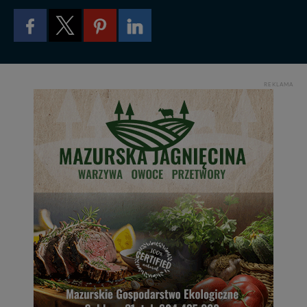
zrobić za Ciebie.
Dziękujemy, i życzmy miłego odkrywania Mazur na
nowo...
REKLAMA