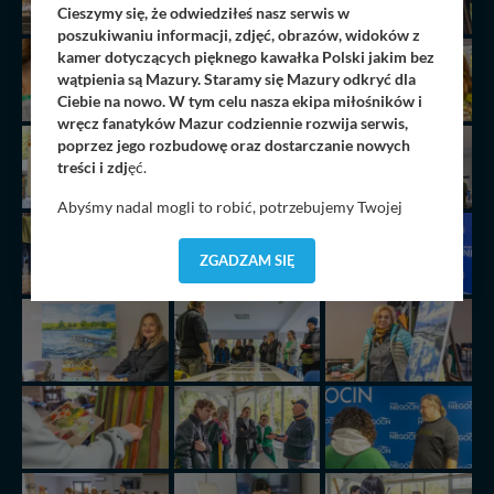
Cieszymy się, że odwiedziłeś nasz serwis w
poszukiwaniu informacji, zdjęć, obrazów, widoków z
kamer dotyczących pięknego kawałka Polski jakim bez
wątpienia są Mazury. Staramy się Mazury odkryć dla
Ciebie na nowo. W tym celu nasza ekipa miłośników i
wręcz fanatyków Mazur codziennie rozwija serwis,
poprzez jego rozbudowę oraz dostarczanie nowych
treści i zdj
ęć.
Abyśmy nadal mogli to robić, potrzebujemy Twojej
zgody, dzięki której, będziemy mogli elementy serwisu
dostosować do Twoich preferencji. Twoje dane (w tym
ZGADZAM SIĘ
pliki cookies) będą zapisywane w celu usprawnienia
serwisu (zapamiętywanie pozycji na mapach, ostatnie
wyszukania, ulubione miejsca, logowania, itp).
Bezpieczeństwo Twoich danych jest dla nas
priorytetowe, bez poinformowania Ciebie nie będziemy
zmieniać zakresu naszych uprawnień. Twoje dane są u
nas bezpieczne, jeśli masz wątpliwości co do naszych
intencji, zawsze możesz wycofać swoją zgodę. Więcej
informacji uzyskach w naszej
Polityce Prywatności
.
Klikając znak X lub przycisk PRZEJDŹ DO SERWISU