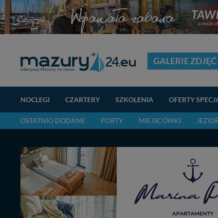
GALERIE ZDJĘĆ
NOCLEGI
CZARTERY
SZKOLENIA
OFERTY SPECJ
OSTATNIO DODANE
PORTY
MIEJSCÓWKI
JEZIO