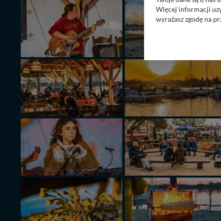
Więcej informacji uz
wyrażasz zgodę na pr
Nasz serwis nie wyk
Wyjątkiem jest sytua
kontaktowego, przekaz
zasadach i funkcjona
Administratorem Twoi
11-500 Giżycko. Może
W każdej chwili może
przetwarzania. Pamię
informacji zawartych
przypadkach nie może
Dziękujemy, i życzmy