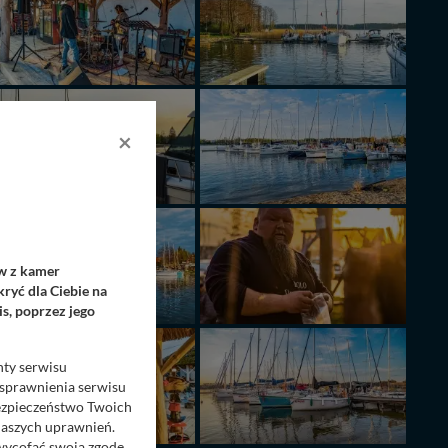
×
ów z kamer
ryć dla Ciebie na
s, poprzez jego
nty serwisu
usprawnienia serwisu
Bezpieczeństwo Twoich
naszych uprawnień.
 wycofać swoją zgodę.