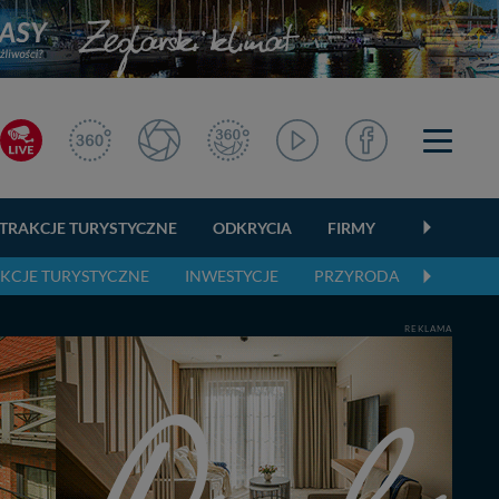
TRAKCJE TURYSTYCZNE
ODKRYCIA
FIRMY
OGŁOSZEN
KCJE TURYSTYCZNE
INWESTYCJE
PRZYRODA
AKTUAL
REKLAMA