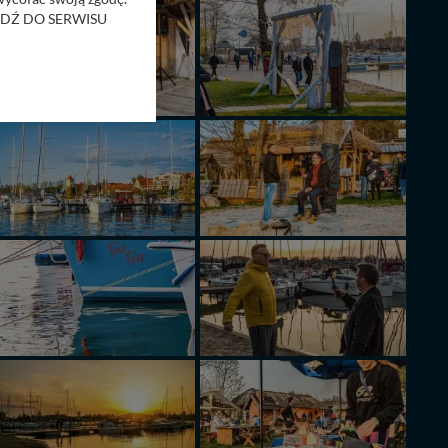
RZEJDŹ DO SERWISU
bom trzecim.
anych z formularza
ięcej informacji o
bą ul. Wiejska 17,
ęcia, zabronić ich
praw w odniesieniu do
lików - w pewnych