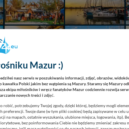
ośniku Mazur :)
iedziłeś nasz serwis w poszukiwaniu informacji, zdjęć, obrazów, widok
 kawałka Polski jakim bez wątpienia są Mazury. Staramy się Mazury odk
za ekipa miłośników i wręcz fanatyków Mazur codziennie rozwija serwi
rczanie nowych treści i zdj
ęć.
o robić, potrzebujemy Twojej zgody, dzięki której, będziemy mogli eleme
 preferencji. Twoje dane (w tym pliki cookies) będą zapisywane w celu 
cji na mapach, ostatnie wyszukania, ulubione miejsca, logowania, itp). 
priorytetowe, bez poinformowania Ciebie nie będziemy zmieniać zakresu 
ezpieczne, jeśli masz wątpliwości co do naszych intencji, zawsze możesz