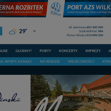
tel. alarmowy
601 100 100
°
29
Giżycko
Szlak WJM tel.
984
Pomoc Wodna
513 090 100
ALNE
GŁODNY?
PORTY
KONCERTY
IMPREZY
A
RA, WYSPY, KANAŁY
NA WODZIE
MIEJSCOWOŚCI
ATRA