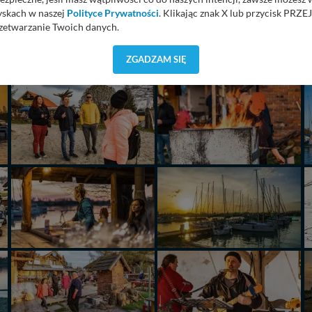
yskach w naszej
Polityce Prywatności
. Klikając znak X lub przycisk P
zetwarzanie Twoich danych.
orzystuje oraz nie udostępnia Twoich danych innym podmiotom oraz oso
ZGADZAM SIĘ
cja, gdy przekazanie Twoich danych jest elementem usługi (przekazanie d
anie danych w przypadku rezerwacji usług typu: nocleg, czartery, itp). W
lności serwisu w
Regulaminie Serwisu
.
ch danych jest: Agencja Reklamowa Kreacja Monika Borkowska, z siedzi
sz z nami skontaktować się za pośrednictwem tej
strony
.
sz: zażądać dostępu do swoich danych, zażądać ich poprawienia lub usuni
taj jednak, że nie zawsze jest możliwe techniczne zrealizowanie Twoich 
 w plikach cookies. Twoja przeglądarka umożliwia Ci skasowanie tych p
my tego zrobić za Ciebie.
 miłego odkrywania Mazur na nowo...