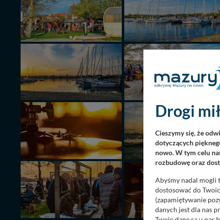
Drogi mił
Cieszymy się, że odw
dotyczących pięknego
nowo. W tym celu nas
rozbudowę oraz dosta
Abyśmy nadal mogli t
dostosować do Twoich
(zapamiętywanie pozy
danych jest dla nas 
Twoje dane są u nas b