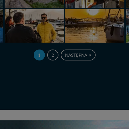
1
2
NASTĘPNA