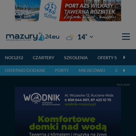
°
14
Giżycko
NOCLEGI
CZARTERY
SZKOLENIA
OFERTY SPECJALN
OSTATNIO DODANE
PORTY
MIEJSCÓWKI
JEZIORA,
REKLAMA