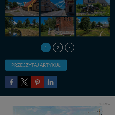
W każdej chwili możesz: zażądać dostępu do swoich
danych, zażądać ich poprawienia lub usunięcia,
zabronić ich przetwarzania. Pamiętaj jednak, że nie
zawsze jest możliwe techniczne zrealizowanie Twoich
praw w odniesieniu do informacji zawartych w plikach
cookies. Twoja przeglądarka umożliwia Ci skasowanie
tych plików - w pewnych przypadkach nie możemy tego
zrobić za Ciebie.
Dziękujemy, i życzmy miłego odkrywania Mazur na
1
2
nowo...
PRZECZYTAJ ARTYKUŁ
REKLAMA