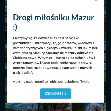
Drogi miłośniku Mazur
:)
Cieszymy się, że odwiedziłeś nasz serwis w
poszukiwaniu informacji, zdjęć, obrazów, widoków z
kamer dotyczących pięknego kawałka Polski jakim bez
wątpienia są Mazury. Staramy się Mazury odkryć dla
Ciebie na nowo. W tym celu nasza ekipa miłośników i
wręcz fanatyków Mazur codziennie rozwija serwis,
poprzez jego rozbudowę oraz dostarczanie nowych
treści i zdj
ęć.
Abyśmy nadal mogli to robić, potrzebujemy Twojej
zgody, dzięki której, będziemy mogli elementy serwisu
dostosować do Twoich preferencji. Twoje dane (w tym
ZGADZAM SIĘ
pliki cookies) będą zapisywane w celu usprawnienia
serwisu (zapamiętywanie pozycji na mapach, ostatnie
wyszukania, ulubione miejsca, logowania, itp).