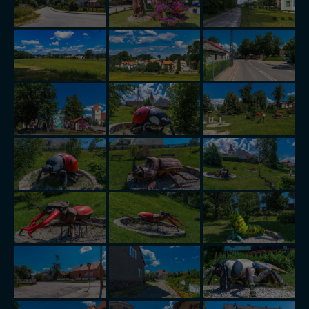
Bezpieczeństwo Twoich danych jest dla nas
priorytetowe, bez poinformowania Ciebie nie będziemy
zmieniać zakresu naszych uprawnień. Twoje dane są u
nas bezpieczne, jeśli masz wątpliwości co do naszych
intencji, zawsze możesz wycofać swoją zgodę. Więcej
informacji uzyskach w naszej
Polityce Prywatności
.
Klikając znak X lub przycisk PRZEJDŹ DO SERWISU
wyrażasz zgodę na przetwarzanie Twoich danych.
Nasz serwis nie wykorzystuje oraz nie udostępnia
Twoich danych innym podmiotom oraz osobom
trzecim. Wyjątkiem jest sytuacja, gdy przekazanie
Twoich danych jest elementem usługi (przekazanie
danych z formularza kontaktowego, przekazanie danych
w przypadku rezerwacji usług typu: nocleg, czartery,
itp). Więcej informacji o zasadach i funkcjonalności
serwisu w
Regulaminie Serwisu
.
Administratorem Twoich danych jest: Agencja
Reklamowa Kreacja Monika Borkowska, z siedzibą ul.
Wiejska 17, 11-500 Giżycko. Możesz z nami
skontaktować się za pośrednictwem tej
strony
.