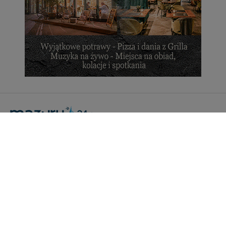
Portal Turystyczny mazury24.eu
tel. 608 490 111 (Info)
info@mazury24.eu - formularz kontaktowy.
Wydawca Kreacja, ul. Wiejska 17, 11-500 Giżycko
Informacje o serwisie
Patronaty medialne
Pliki do pobrania
Regulamin serwisu
Polityka prywatności
Kamery on-line a Rodo
Noclegi - współpraca
Czartery on-line - współpraca
Cennik serwisu mazury24.eu
Praca