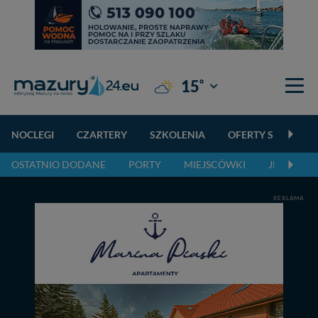
°
15
Giżycko
NOCLEGI
CZARTERY
SZKOLENIA
OFERTY SPECJALN
OSTATNIO DODANE
PORTY
MIEJSCÓWKI
JEZIORA,
REKLAMA