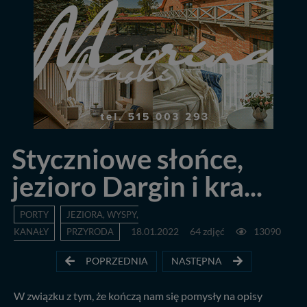
Styczniowe słońce,
jezioro Dargin i kra...
PORTY
JEZIORA, WYSPY,
KANAŁY
PRZYRODA
18.01.2022
64 zdjęć
13090
POPRZEDNIA
NASTĘPNA
W związku z tym, że kończą nam się pomysły na opisy