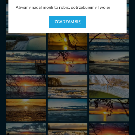
Abyśmy nadal mogli to robić, potrzebujemy Twojej
zgody, dzięki której, będziemy mogli elementy serwisu
dostosować do Twoich preferencji. Twoje dane (w tym
ZGADZAM SIĘ
pliki cookies) będą zapisywane w celu usprawnienia
serwisu (zapamiętywanie pozycji na mapach, ostatnie
wyszukania, ulubione miejsca, logowania, itp).
Bezpieczeństwo Twoich danych jest dla nas
priorytetowe, bez poinformowania Ciebie nie będziemy
zmieniać zakresu naszych uprawnień. Twoje dane są u
nas bezpieczne, jeśli masz wątpliwości co do naszych
intencji, zawsze możesz wycofać swoją zgodę. Więcej
informacji uzyskach w naszej
Polityce Prywatności
.
Klikając znak X lub przycisk PRZEJDŹ DO SERWISU
wyrażasz zgodę na przetwarzanie Twoich danych.
Nasz serwis nie wykorzystuje oraz nie udostępnia
Twoich danych innym podmiotom oraz osobom
trzecim. Wyjątkiem jest sytuacja, gdy przekazanie
Twoich danych jest elementem usługi (przekazanie
danych z formularza kontaktowego, przekazanie danych
w przypadku rezerwacji usług typu: nocleg, czartery,
itp). Więcej informacji o zasadach i funkcjonalności