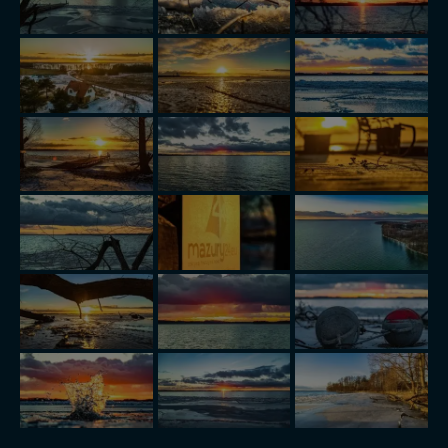
serwisu w
Regulaminie Serwisu
.
Administratorem Twoich danych jest: Agencja
Reklamowa Kreacja Monika Borkowska, z siedzibą ul.
Wiejska 17, 11-500 Giżycko. Możesz z nami
skontaktować się za pośrednictwem tej
strony
.
W każdej chwili możesz: zażądać dostępu do swoich
danych, zażądać ich poprawienia lub usunięcia,
zabronić ich przetwarzania. Pamiętaj jednak, że nie
zawsze jest możliwe techniczne zrealizowanie Twoich
praw w odniesieniu do informacji zawartych w plikach
cookies. Twoja przeglądarka umożliwia Ci skasowanie
tych plików - w pewnych przypadkach nie możemy tego
zrobić za Ciebie.
Dziękujemy, i życzmy miłego odkrywania Mazur na
nowo...