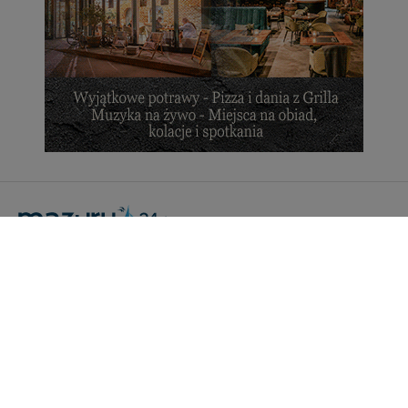
Portal Turystyczny mazury24.eu
tel. 608 490 111 (Info)
info@mazury24.eu - formularz kontaktowy.
Wydawca Kreacja, ul. Wiejska 17, 11-500 Giżycko
Informacje o serwisie
Patronaty medialne
Pliki do pobrania
Regulamin serwisu
Polityka prywatności
Kamery on-line a Rodo
Noclegi - współpraca
Czartery on-line - współpraca