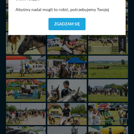
Abyśmy nadal mogli to robić, potrzebujemy Twojej
zgody, dzięki której, będziemy mogli elementy serwisu
dostosować do Twoich preferencji. Twoje dane (w tym
ZGADZAM SIĘ
pliki cookies) będą zapisywane w celu usprawnienia
serwisu (zapamiętywanie pozycji na mapach, ostatnie
wyszukania, ulubione miejsca, logowania, itp).
Bezpieczeństwo Twoich danych jest dla nas
priorytetowe, bez poinformowania Ciebie nie będziemy
zmieniać zakresu naszych uprawnień. Twoje dane są u
nas bezpieczne, jeśli masz wątpliwości co do naszych
intencji, zawsze możesz wycofać swoją zgodę. Więcej
informacji uzyskach w naszej
Polityce Prywatności
.
Klikając znak X lub przycisk PRZEJDŹ DO SERWISU
wyrażasz zgodę na przetwarzanie Twoich danych.
Nasz serwis nie wykorzystuje oraz nie udostępnia
Twoich danych innym podmiotom oraz osobom
trzecim. Wyjątkiem jest sytuacja, gdy przekazanie
Twoich danych jest elementem usługi (przekazanie
danych z formularza kontaktowego, przekazanie danych
w przypadku rezerwacji usług typu: nocleg, czartery,
itp). Więcej informacji o zasadach i funkcjonalności