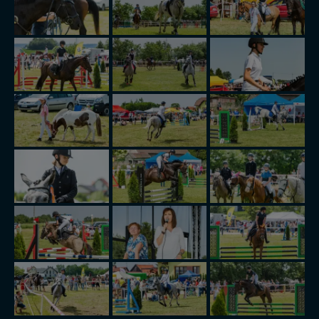
serwisu w
Regulaminie Serwisu
.
Administratorem Twoich danych jest: Agencja
Reklamowa Kreacja Monika Borkowska, z siedzibą ul.
Wiejska 17, 11-500 Giżycko. Możesz z nami
skontaktować się za pośrednictwem tej
strony
.
W każdej chwili możesz: zażądać dostępu do swoich
danych, zażądać ich poprawienia lub usunięcia,
zabronić ich przetwarzania. Pamiętaj jednak, że nie
zawsze jest możliwe techniczne zrealizowanie Twoich
praw w odniesieniu do informacji zawartych w plikach
cookies. Twoja przeglądarka umożliwia Ci skasowanie
tych plików - w pewnych przypadkach nie możemy tego
zrobić za Ciebie.
Dziękujemy, i życzmy miłego odkrywania Mazur na
nowo...