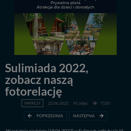
Sulimiada 2022,
zobacz naszą
fotorelację
IMPREZY
22.06.2022
95 zdjęć
7150
POPRZEDNIA
NASTĘPNA
W ostatnią niedzielę (19.06.2022) w Sulimach odbyły się III