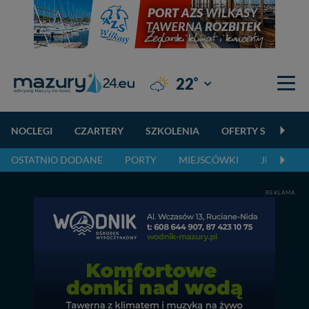
°
22
Giżycko
NOCLEGI
CZARTERY
SZKOLENIA
OFERTY SPECJALN
OSTATNIO DODANE
PORTY
MIEJSCÓWKI
JEZIORA,
REKLAMA