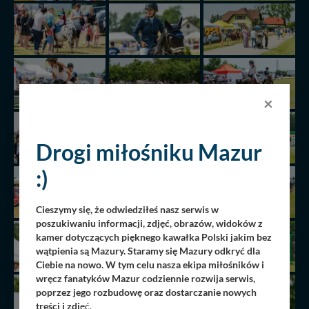
×
Drogi miłośniku Mazur
:)
Cieszymy się, że odwiedziłeś nasz serwis w
poszukiwaniu informacji, zdjęć, obrazów, widoków z
kamer dotyczących pięknego kawałka Polski jakim bez
wątpienia są Mazury. Staramy się Mazury odkryć dla
Ciebie na nowo. W tym celu nasza ekipa miłośników i
wręcz fanatyków Mazur codziennie rozwija serwis,
poprzez jego rozbudowę oraz dostarczanie nowych
treści i zdj
ęć.