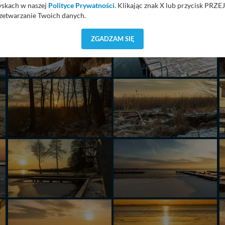
yskach w naszej
Polityce Prywatności
. Klikając znak X lub przycisk P
zetwarzanie Twoich danych.
orzystuje oraz nie udostępnia Twoich danych innym podmiotom oraz oso
ZGADZAM SIĘ
cja, gdy przekazanie Twoich danych jest elementem usługi (przekazanie d
anie danych w przypadku rezerwacji usług typu: nocleg, czartery, itp). W
lności serwisu w
Regulaminie Serwisu
.
ch danych jest: Agencja Reklamowa Kreacja Monika Borkowska, z siedzi
sz z nami skontaktować się za pośrednictwem tej
strony
.
sz: zażądać dostępu do swoich danych, zażądać ich poprawienia lub usuni
taj jednak, że nie zawsze jest możliwe techniczne zrealizowanie Twoich 
 w plikach cookies. Twoja przeglądarka umożliwia Ci skasowanie tych p
my tego zrobić za Ciebie.
 miłego odkrywania Mazur na nowo...