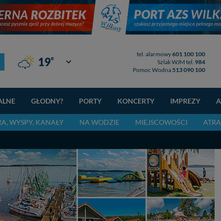
tel. alarmowy
601 100 100
°
19
Giżycko
Szlak WJM tel.
984
Pomoc Wodna
513 090 100
ALNE
GŁODNY?
PORTY
KONCERTY
IMPREZY
A
RA, WYSPY, KANAŁY
NA WODZIE
MIEJSCOWOŚCI
ATRA