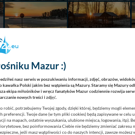
ośniku Mazur :)
iedziłeś nasz serwis w poszukiwaniu informacji, zdjęć, obrazów, widok
 kawałka Polski jakim bez wątpienia są Mazury. Staramy się Mazury odk
za ekipa miłośników i wręcz fanatyków Mazur codziennie rozwija serwi
rczanie nowych treści i zdj
ęć.
o robić, potrzebujemy Twojej zgody, dzięki której, będziemy mogli eleme
 preferencji. Twoje dane (w tym pliki cookies) będą zapisywane w celu 
cji na mapach, ostatnie wyszukania, ulubione miejsca, logowania, itp). 
priorytetowe, bez poinformowania Ciebie nie będziemy zmieniać zakresu 
ezpieczne, jeśli masz wątpliwości co do naszych intencji, zawsze możesz