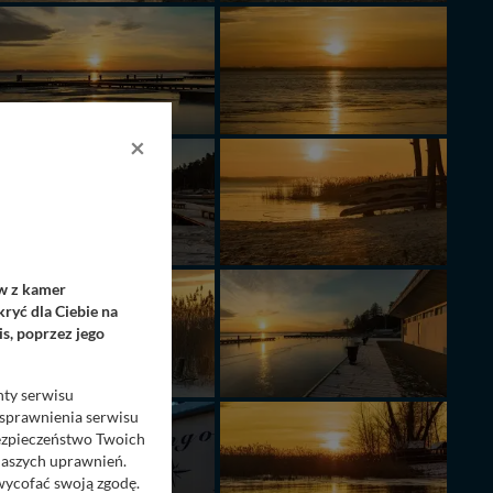
×
ów z kamer
ryć dla Ciebie na
s, poprzez jego
nty serwisu
usprawnienia serwisu
Bezpieczeństwo Twoich
naszych uprawnień.
 wycofać swoją zgodę.