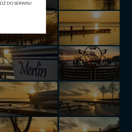
RZEJDŹ DO SERWISU
bom trzecim.
anych z formularza
ięcej informacji o
bą ul. Wiejska 17,
ęcia, zabronić ich
praw w odniesieniu do
lików - w pewnych