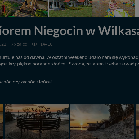
iorem Niegocin w Wilkas
022
79 zdjęć
14410
e nurtuje nas od dawna. W ostatni weekend udało nam się wykona
ącej kry, piękne poranne słońce... Szkoda, że latem trzeba zarwać 
schód czy zachód słońca?