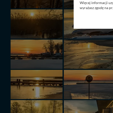
Więcej informacji uz
wyrażasz zgodę na pr
Nasz serwis nie wyk
Wyjątkiem jest sytua
kontaktowego, przekaz
zasadach i funkcjona
Administratorem Twoi
11-500 Giżycko. Może
W każdej chwili może
przetwarzania. Pamię
informacji zawartych
przypadkach nie może
Dziękujemy, i życzmy