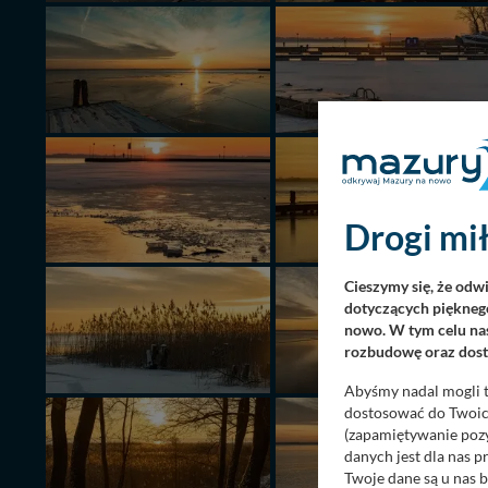
Drogi mił
Cieszymy się, że odw
dotyczących pięknego
nowo. W tym celu nas
rozbudowę oraz dosta
Abyśmy nadal mogli t
dostosować do Twoich
(zapamiętywanie pozy
danych jest dla nas 
Twoje dane są u nas b