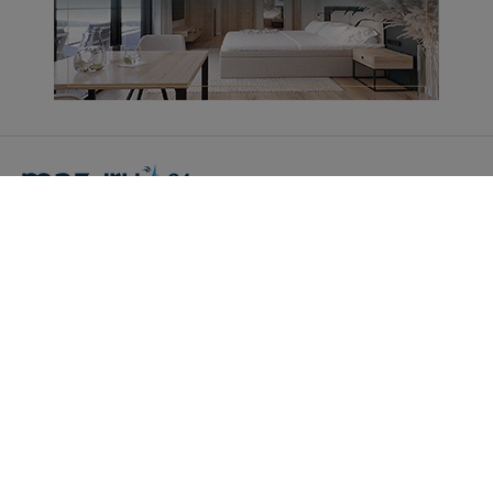
Portal Turystyczny mazury24.eu
tel. 608 490 111 (Info)
info@mazury24.eu - formularz kontaktowy.
Wydawca Kreacja, ul. Wiejska 17, 11-500 Giżycko
Informacje o serwisie
Patronaty medialne
Pliki do pobrania
Regulamin serwisu
Polityka prywatności
Kamery on-line a Rodo
Noclegi - współpraca
Czartery on-line - współpraca
Cennik serwisu mazury24.eu
Praca
Kontakt
Kredyt hipoteczny dla firm