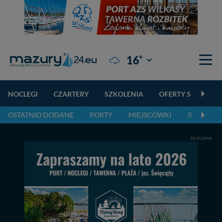
°
16
Giżycko
NOCLEGI
CZARTERY
SZKOLENIA
OFERTY SPECJALN
OSTATNIO DODANE
PORTY
MIEJSCÓWKI
JEZIORA,
REKLAMA