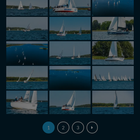
Administratorem Twoich danych jest: Agencja
Reklamowa Kreacja Monika Borkowska, z siedzibą ul.
Wiejska 17, 11-500 Giżycko. Możesz z nami
skontaktować się za pośrednictwem tej
strony
.
W każdej chwili możesz: zażądać dostępu do swoich
danych, zażądać ich poprawienia lub usunięcia,
zabronić ich przetwarzania. Pamiętaj jednak, że nie
zawsze jest możliwe techniczne zrealizowanie Twoich
praw w odniesieniu do informacji zawartych w plikach
cookies. Twoja przeglądarka umożliwia Ci skasowanie
tych plików - w pewnych przypadkach nie możemy tego
zrobić za Ciebie.
Dziękujemy, i życzmy miłego odkrywania Mazur na
nowo...
1
2
3