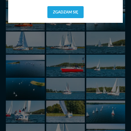
zgody, dzięki której, będziemy mogli elementy serwisu
dostosować do Twoich preferencji. Twoje dane (w tym
ZGADZAM SIĘ
pliki cookies) będą zapisywane w celu usprawnienia
serwisu (zapamiętywanie pozycji na mapach, ostatnie
wyszukania, ulubione miejsca, logowania, itp).
Bezpieczeństwo Twoich danych jest dla nas
priorytetowe, bez poinformowania Ciebie nie będziemy
zmieniać zakresu naszych uprawnień. Twoje dane są u
nas bezpieczne, jeśli masz wątpliwości co do naszych
intencji, zawsze możesz wycofać swoją zgodę. Więcej
informacji uzyskach w naszej
Polityce Prywatności
.
Klikając znak X lub przycisk PRZEJDŹ DO SERWISU
wyrażasz zgodę na przetwarzanie Twoich danych.
Nasz serwis nie wykorzystuje oraz nie udostępnia
Twoich danych innym podmiotom oraz osobom
trzecim. Wyjątkiem jest sytuacja, gdy przekazanie
Twoich danych jest elementem usługi (przekazanie
danych z formularza kontaktowego, przekazanie danych
w przypadku rezerwacji usług typu: nocleg, czartery,
itp). Więcej informacji o zasadach i funkcjonalności
serwisu w
Regulaminie Serwisu
.