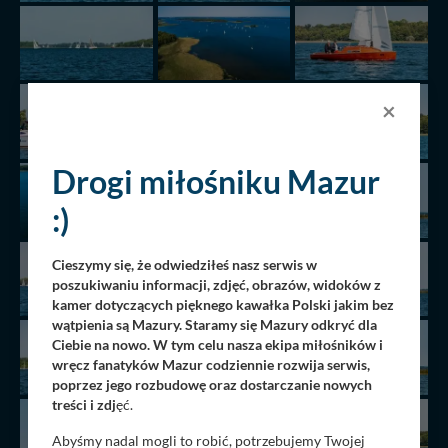
×
Drogi miłośniku Mazur
:)
Cieszymy się, że odwiedziłeś nasz serwis w
poszukiwaniu informacji, zdjęć, obrazów, widoków z
kamer dotyczących pięknego kawałka Polski jakim bez
wątpienia są Mazury. Staramy się Mazury odkryć dla
Ciebie na nowo. W tym celu nasza ekipa miłośników i
wręcz fanatyków Mazur codziennie rozwija serwis,
poprzez jego rozbudowę oraz dostarczanie nowych
treści i zdj
ęć.
Abyśmy nadal mogli to robić, potrzebujemy Twojej