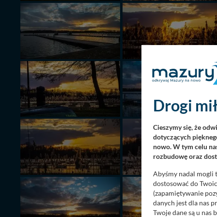
Drogi mił
Cieszymy się, że odw
dotyczących pięknego
nowo. W tym celu nas
rozbudowę oraz dosta
Abyśmy nadal mogli t
dostosować do Twoich
(zapamiętywanie pozy
danych jest dla nas 
Twoje dane są u nas b