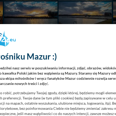
ośniku Mazur :)
iedziłeś nasz serwis w poszukiwaniu informacji, zdjęć, obrazów, widok
 kawałka Polski jakim bez wątpienia są Mazury. Staramy się Mazury odk
za ekipa miłośników i wręcz fanatyków Mazur codziennie rozwija serwi
rczanie nowych treści i zdj
ęć.
o robić, potrzebujemy Twojej zgody, dzięki której, będziemy mogli eleme
 preferencji. Twoje dane (w tym pliki cookies) będą zapisywane w celu 
cji na mapach, ostatnie wyszukania, ulubione miejsca, logowania, itp). 
priorytetowe, bez poinformowania Ciebie nie będziemy zmieniać zakresu 
ezpieczne, jeśli masz wątpliwości co do naszych intencji, zawsze możesz