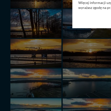
Więcej informacji uz
wyrażasz zgodę na pr
Nasz serwis nie wyk
Wyjątkiem jest sytua
kontaktowego, przekaz
zasadach i funkcjona
Administratorem Twoi
11-500 Giżycko. Może
W każdej chwili może
przetwarzania. Pamię
informacji zawartych
przypadkach nie może
Dziękujemy, i życzmy