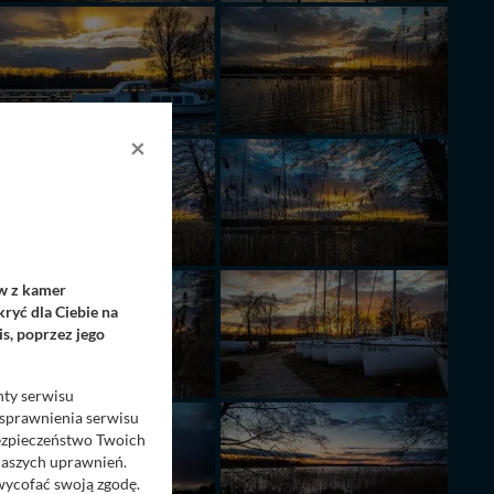
×
ów z kamer
ryć dla Ciebie na
s, poprzez jego
nty serwisu
usprawnienia serwisu
Bezpieczeństwo Twoich
naszych uprawnień.
 wycofać swoją zgodę.