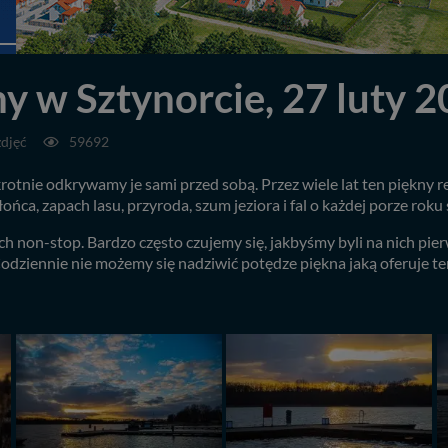
y w Sztynorcie, 27 luty 
zdjęć
59692
otnie odkrywamy je sami przed sobą. Przez wiele lat ten piękny r
ońca, zapach lasu, przyroda, szum jeziora i fal o każdej porze roku
non-stop. Bardzo często czujemy się, jakbyśmy byli na nich pierw
iennie nie możemy się nadziwić potędze piękna jaką oferuje ten 