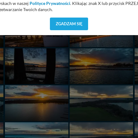
yskach w naszej
Polityce Prywatności
. Klikając znak X lub przycisk P
zetwarzanie Twoich danych.
orzystuje oraz nie udostępnia Twoich danych innym podmiotom oraz oso
ZGADZAM SIĘ
cja, gdy przekazanie Twoich danych jest elementem usługi (przekazanie d
anie danych w przypadku rezerwacji usług typu: nocleg, czartery, itp). W
lności serwisu w
Regulaminie Serwisu
.
ch danych jest: Agencja Reklamowa Kreacja Monika Borkowska, z siedzi
sz z nami skontaktować się za pośrednictwem tej
strony
.
sz: zażądać dostępu do swoich danych, zażądać ich poprawienia lub usuni
taj jednak, że nie zawsze jest możliwe techniczne zrealizowanie Twoich 
 w plikach cookies. Twoja przeglądarka umożliwia Ci skasowanie tych p
my tego zrobić za Ciebie.
 miłego odkrywania Mazur na nowo...