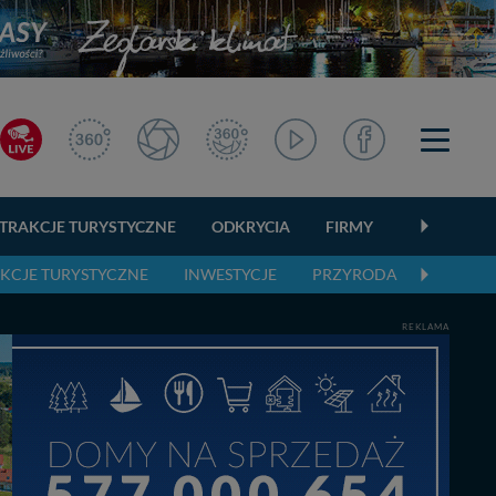
TRAKCJE TURYSTYCZNE
ODKRYCIA
FIRMY
OGŁOSZEN
KCJE TURYSTYCZNE
INWESTYCJE
PRZYRODA
AKTUAL
REKLAMA