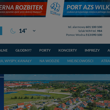
tel. alarmowy
601 100 100
°
14
Giżycko
Szlak WJM tel.
984
Pomoc Wodna
513 090 100
ALNE
GŁODNY?
PORTY
KONCERTY
IMPREZY
A
RA, WYSPY, KANAŁY
NA WODZIE
MIEJSCOWOŚCI
ATRA