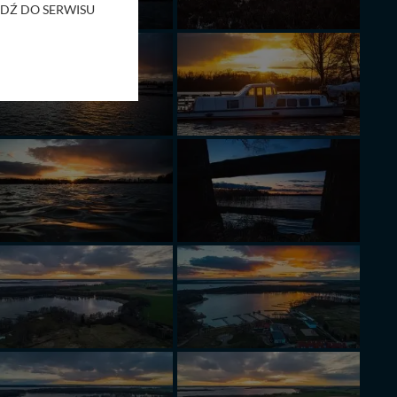
RZEJDŹ DO SERWISU
bom trzecim.
anych z formularza
ięcej informacji o
bą ul. Wiejska 17,
ęcia, zabronić ich
praw w odniesieniu do
lików - w pewnych