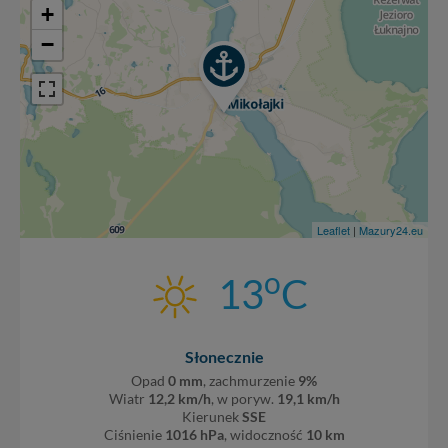
+
−
Leaflet
|
Mazury24.eu
o
13
C
Słonecznie
Opad
0 mm
, zachmurzenie
9%
Wiatr
12,2 km/h
, w poryw.
19,1 km/h
Kierunek
SSE
Ciśnienie
1016 hPa
, widoczność
10 km