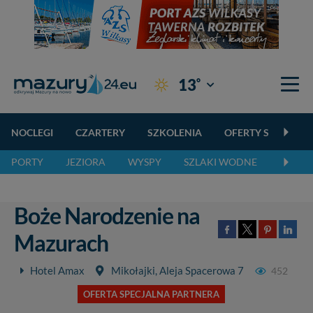
°
13
Giżycko
NOCLEGI
CZARTERY
SZKOLENIA
OFERTY SPECJALN
PORTY
JEZIORA
WYSPY
SZLAKI WODNE
SZLAK
Boże Narodzenie na
Mazurach
Hotel Amax
Mikołajki, Aleja Spacerowa 7
452
OFERTA SPECJALNA PARTNERA