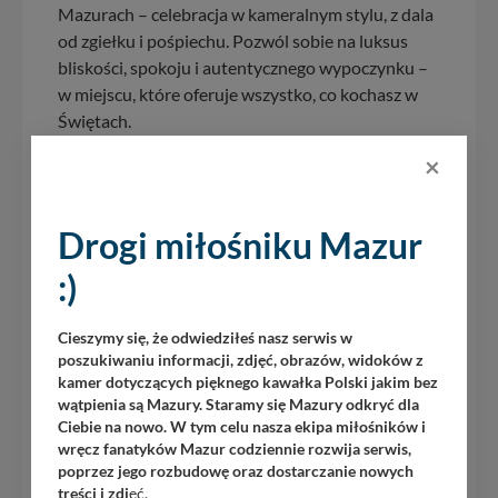
Mazurach – celebracja w kameralnym stylu, z dala
od zgiełku i pośpiechu. Pozwól sobie na luksus
bliskości, spokoju i autentycznego wypoczynku –
w miejscu, które oferuje wszystko, co kochasz w
Świętach.
×
Rodzinne Święta z dala od obowiązków – blisko
siebie
Drogi miłośniku Mazur
Zamień przedświąteczną gonitwę na wspólne
chwile w rodzinnym gronie – bez gotowania,
:)
stresu i zakupów. W Amax Boutique Hotel czekają
na Was pachnące pierniki, świąteczna choinka,
Cieszymy się, że odwiedziłeś nasz serwis w
Wieczerza Wigilijna i... prawdziwa radość dzieci na
poszukiwaniu informacji, zdjęć, obrazów, widoków z
widok Świętego Mikołaja. Bo najważniejsze w
kamer dotyczących pięknego kawałka Polski jakim bez
Święta to być razem – my zadbamy o całą resztę.
wątpienia są Mazury. Staramy się Mazury odkryć dla
Ciebie na nowo. W tym celu nasza ekipa miłośników i
Pakiet z atrakcjami obowiązuje w terminie 24-
wręcz fanatyków Mazur codziennie rozwija serwis,
28 grudnia 2025 roku
poprzez jego rozbudowę oraz dostarczanie nowych
treści i zdj
ęć.