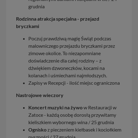
grudnia
serwisu w
Regulaminie Serwisu
.
Administratorem Twoich danych jest: Agencja
Rodzinna atrakcja specjalna - przejazd
Reklamowa Kreacja Monika Borkowska, z siedzibą ul.
bryczkami
Wiejska 17, 11-500 Giżycko. Możesz z nami
skontaktować się za pośrednictwem tej
strony
.
Poczuj prawdziwą magię Świąt podczas
malowniczego przejazdu bryczkami przez
W każdej chwili możesz: zażądać dostępu do swoich
zimowe okolice. To niezapomniane
danych, zażądać ich poprawienia lub usunięcia,
zabronić ich przetwarzania. Pamiętaj jednak, że nie
doświadczenie dla całej rodziny – z
zawsze jest możliwe techniczne zrealizowanie Twoich
dźwiękiem dzwoneczków, kocami na
praw w odniesieniu do informacji zawartych w plikach
kolanach i uśmiechami najmłodszych.
cookies. Twoja przeglądarka umożliwia Ci skasowanie
Zapisy w Recepcji - ilość miejsc ograniczona
tych plików - w pewnych przypadkach nie możemy tego
zrobić za Ciebie.
Nastrojowe wieczory
Dziękujemy, i życzmy miłego odkrywania Mazur na
Koncert muzyki na żywo
w Restauracji w
nowo...
Zatoce - każdą osobę dorosłą przywitamy
kieliszkiem wybornego wina / 25 grudnia
Ognisko
z pieczeniem kiełbasek i kociołkiem
pyszności / 27 grudnia