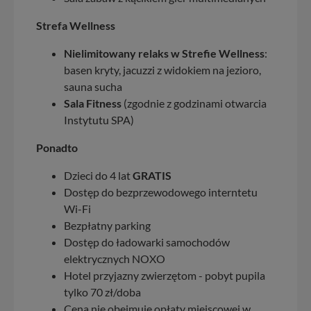
Strefa Wellness
Nielimitowany relaks w Strefie Wellness
:
basen kryty, jacuzzi z widokiem na jezioro,
sauna sucha
Sala Fitness
(zgodnie z godzinami otwarcia
Instytutu SPA)
Ponadto
Dzieci do 4 lat
GRATIS
Dostęp do bezprzewodowego interntetu
Wi-Fi
Bezpłatny parking
Dostęp do ładowarki samochodów
elektrycznych NOXO
Hotel przyjazny zwierzętom - pobyt pupila
tylko 70 zł/doba
Cena nie obejmuje opłaty miejscowej w