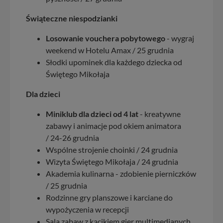
Świąteczne niespodzianki
Losowanie vouchera pobytowego
- wygraj
weekend w Hotelu Amax / 25 grudnia
Słodki upominek dla każdego dziecka od
Świętego Mikołaja
Dla dzieci
Miniklub dla dzieci od 4 lat
- kreatywne
zabawy i animacje pod okiem animatora
/ 24-26 grudnia
Wspólne strojenie choinki / 24 grudnia
Wizyta Świętego Mikołaja / 24 grudnia
Akademia kulinarna - zdobienie pierniczków
/ 25 grudnia
Rodzinne gry planszowe i karciane do
wypożyczenia w recepcji
Sala zabaw z kącikiem gier multimedianych