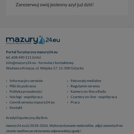
Zarezerwuj swój jesienny azyl już dziś!
Portal Turystyczny mazury24.eu
tel. 608 490 111 (Info)
info@mazury24.eu - formularz kontaktowy.
Wydawca Kreacja, ul. Wiejska 17, 11-500 Giżycko
Informacje o serwisie
Patronaty medialne
Pliki do pobrania
Regulamin serwisu
Polityka prywatności
Kamery on-line a Rodo
Noclegi - współpraca
Czartery on-line - współpraca
Cennik serwisu mazury24.eu
Praca
Kontakt
Kredyt hipoteczny dla firm
mazury24.eu (c) 2018-2026. Wykorzystywanie materiałów, zdjęć zawartych na
stronie możliwe po otrzymaniu odpowiedniej zgody!.