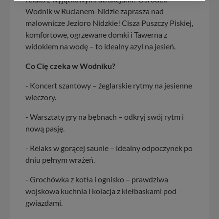
wyszukania, ulubione miejsca, logowania, itp).
Wodnik w Rucianem-Nidzie zaprasza nad
Bezpieczeństwo Twoich danych jest dla nas
malownicze Jezioro Nidzkie! Cisza Puszczy Piskiej,
priorytetowe, bez poinformowania Ciebie nie będziemy
komfortowe, ogrzewane domki i Tawerna z
zmieniać zakresu naszych uprawnień. Twoje dane są u
widokiem na wodę – to idealny azyl na jesień.
nas bezpieczne, jeśli masz wątpliwości co do naszych
intencji, zawsze możesz wycofać swoją zgodę. Więcej
Co Cię czeka w Wodniku?
informacji uzyskach w naszej
Polityce Prywatności
.
Klikając znak X lub przycisk PRZEJDŹ DO SERWISU
- Koncert szantowy – żeglarskie rytmy na jesienne
wyrażasz zgodę na przetwarzanie Twoich danych.
wieczory.
Nasz serwis nie wykorzystuje oraz nie udostępnia
Twoich danych innym podmiotom oraz osobom
- Warsztaty gry na bębnach – odkryj swój rytm i
trzecim. Wyjątkiem jest sytuacja, gdy przekazanie
nową pasję.
Twoich danych jest elementem usługi (przekazanie
danych z formularza kontaktowego, przekazanie danych
- Relaks w gorącej saunie – idealny odpoczynek po
w przypadku rezerwacji usług typu: nocleg, czartery,
dniu pełnym wrażeń.
itp). Więcej informacji o zasadach i funkcjonalności
serwisu w
Regulaminie Serwisu
.
- Grochówka z kotła i ognisko – prawdziwa
Administratorem Twoich danych jest: Agencja
wojskowa kuchnia i kolacja z kiełbaskami pod
Reklamowa Kreacja Monika Borkowska, z siedzibą ul.
gwiazdami.
Wiejska 17, 11-500 Giżycko. Możesz z nami