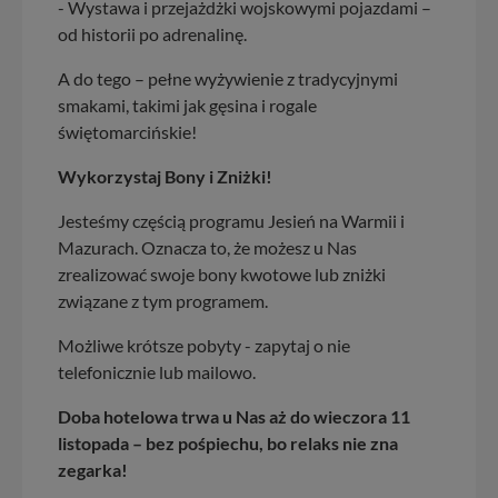
skontaktować się za pośrednictwem tej
strony
.
- Wystawa i przejażdżki wojskowymi pojazdami –
od historii po adrenalinę.
W każdej chwili możesz: zażądać dostępu do swoich
danych, zażądać ich poprawienia lub usunięcia,
A do tego – pełne wyżywienie z tradycyjnymi
zabronić ich przetwarzania. Pamiętaj jednak, że nie
smakami, takimi jak gęsina i rogale
zawsze jest możliwe techniczne zrealizowanie Twoich
praw w odniesieniu do informacji zawartych w plikach
świętomarcińskie!
cookies. Twoja przeglądarka umożliwia Ci skasowanie
tych plików - w pewnych przypadkach nie możemy tego
Wykorzystaj Bony i Zniżki!
zrobić za Ciebie.
Jesteśmy częścią programu Jesień na Warmii i
Dziękujemy, i życzmy miłego odkrywania Mazur na
Mazurach. Oznacza to, że możesz u Nas
nowo...
zrealizować swoje bony kwotowe lub zniżki
związane z tym programem.
Możliwe krótsze pobyty - zapytaj o nie
telefonicznie lub mailowo.
Doba hotelowa trwa u Nas aż do wieczora 11
listopada – bez pośpiechu, bo relaks nie zna
zegarka!