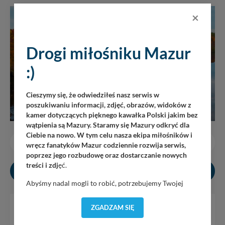
×
Drogi miłośniku Mazur
:)
Cieszymy się, że odwiedziłeś nasz serwis w
poszukiwaniu informacji, zdjęć, obrazów, widoków z
kamer dotyczących pięknego kawałka Polski jakim bez
wątpienia są Mazury. Staramy się Mazury odkryć dla
Ciebie na nowo. W tym celu nasza ekipa miłośników i
OD 990 ZŁ / OSOBA / POBYT
wręcz fanatyków Mazur codziennie rozwija serwis,
poprzez jego rozbudowę oraz dostarczanie nowych
treści i zdj
ęć.
SZCZEGÓŁY ONA STRONIE OBIEKTU
Abyśmy nadal mogli to robić, potrzebujemy Twojej
zgody, dzięki której, będziemy mogli elementy serwisu
dostosować do Twoich preferencji. Twoje dane (w tym
ZGADZAM SIĘ
Szukasz idealnego miejsca, by połączyć jesienny
pliki cookies) będą zapisywane w celu usprawnienia
serwisu (zapamiętywanie pozycji na mapach, ostatnie
relaks z wyjątkowymi atrakcjami? Ośrodek