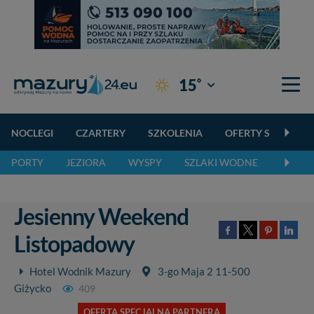
°
15
Giżycko
NOCLEGI
CZARTERY
SZKOLENIA
OFERTY SPECJALN
PORTY
JEZIORA
WYSPY
SZLAKI WODNE
SZLAK
Jesienny Weekend
Listopadowy
Hotel Wodnik Mazury
3-go Maja 2 11-500
Giżycko
409
OFERTA SPECJALNA PARTNERA