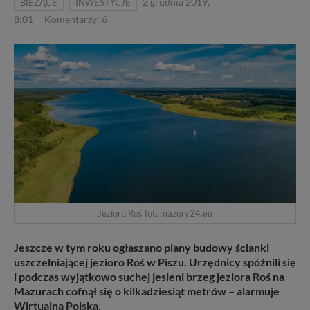
BIEŻĄCE
INWESTYCJE
2 grudnia 2019,
8:01
Komentarzy: 6
Jezioro Roś fot. mazury24.eu
Jeszcze w tym roku ogłaszano plany budowy ścianki
uszczelniającej jezioro Roś w Piszu. Urzędnicy spóźnili się
i podczas wyjątkowo suchej jesieni brzeg jeziora Roś na
Mazurach cofnął się o kilkadziesiąt metrów – alarmuje
Wirtualna Polska.