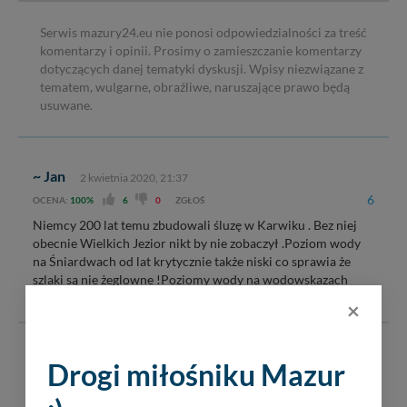
Serwis mazury24.eu nie ponosi odpowiedzialności za treść
komentarzy i opinii. Prosimy o zamieszczanie komentarzy
dotyczących danej tematyki dyskusji. Wpisy niezwiązane z
tematem, wulgarne, obraźliwe, naruszające prawo będą
usuwane.
~ Jan
2 kwietnia 2020, 21:37
6
OCENA:
100%
6
0
ZGŁOŚ
Niemcy 200 lat temu zbudowali śluzę w Karwiku . Bez niej
obecnie Wielkich Jezior nikt by nie zobaczył .Poziom wody
na Śniardwach od lat krytycznie także niski co sprawia że
szlaki są nie żeglowne !Poziomy wody na wodowskazach
Śniardwy oraz Karwiku w
...przeczytaj więcej
×
~ Też żeglarz
5 grudnia 2019, 13:55
Drogi miłośniku Mazur
5
OCENA:
67%
2
1
ZGŁOŚ
Poziom J. Śniardwy jest powyżej J. Roś, zatem woda z Rosia