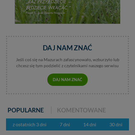
DAJ NAM ZNAĆ
Jeśli coś się na Mazurach zafascynowało, wzburzyło lub
chcesz się tym podzielić z czytelnikami naszego serwisu
DAJ NAM ZNAĆ
POPULARNE
KOMENTOWANE
z ostatnich 3 dni
7 dni
14 dni
30 dni