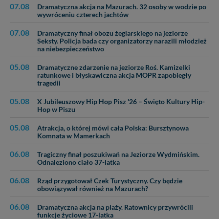
07.08
Dramatyczna akcja na Mazurach. 32 osoby w wodzie po
wywróceniu czterech jachtów
07.08
Dramatyczny finał obozu żeglarskiego na jeziorze
Seksty. Policja bada czy organizatorzy narazili młodzież
na niebezpieczeństwo
05.08
Dramatyczne zdarzenie na jeziorze Roś. Kamizelki
ratunkowe i błyskawiczna akcja MOPR zapobiegły
tragedii
05.08
X Jubileuszowy Hip Hop Pisz '26 – Święto Kultury Hip-
Hop w Piszu
05.08
Atrakcja, o której mówi cała Polska: Bursztynowa
Komnata w Mamerkach
06.08
Tragiczny finał poszukiwań na Jeziorze Wydmińskim.
Odnaleziono ciało 37-latka
06.08
Rząd przygotował Czek Turystyczny. Czy będzie
obowiązywał również na Mazurach?
06.08
Dramatyczna akcja na plaży. Ratownicy przywrócili
funkcje życiowe 17-latka