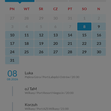
tych plików - w pewnych przypadkach nie możemy tego
PN
WT
ŚR
CZ
PT
SO
N
zrobić za Ciebie.
27
28
29
30
31
1
2
Dziękujemy, i życzmy miłego odkrywania Mazur na
nowo...
3
4
5
6
7
8
9
10
11
12
13
14
15
16
17
18
19
20
21
22
23
24
25
26
27
28
29
30
31
08
Luka
Piękna Góra / Port Łabędzi Ostrów / 20:30
08.2026
oJ TaM
Wilkasy / Port Resort Niegocin / 20:00
Korzuh
Wilkasy / Port AZS Wilkasy / 21:00