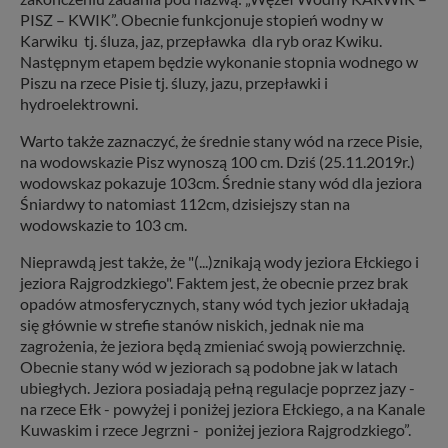
PISZ – KWIK”. Obecnie funkcjonuje stopień wodny w
Karwiku tj. śluza, jaz, przepławka dla ryb oraz Kwiku.
Następnym etapem będzie wykonanie stopnia wodnego w
Piszu na rzece Pisie tj. śluzy, jazu, przepławki i
hydroelektrowni.
Warto także zaznaczyć, że średnie stany wód na rzece Pisie,
na wodowskazie Pisz wynoszą 100 cm. Dziś (25.11.2019r.)
wodowskaz pokazuje 103cm. Średnie stany wód dla jeziora
Śniardwy to natomiast 112cm, dzisiejszy stan na
wodowskazie to 103 cm.
Nieprawdą jest także, że "(...)znikają wody jeziora Ełckiego i
jeziora Rajgrodzkiego". Faktem jest, że obecnie przez brak
opadów atmosferycznych, stany wód tych jezior układają
się głównie w strefie stanów niskich, jednak nie ma
zagrożenia, że jeziora będą zmieniać swoją powierzchnię.
Obecnie stany wód w jeziorach są podobne jak w latach
ubiegłych. Jeziora posiadają pełną regulacje poprzez jazy -
na rzece Ełk - powyżej i poniżej jeziora Ełckiego, a na Kanale
Kuwaskim i rzece Jegrzni - poniżej jeziora Rajgrodzkiego”.