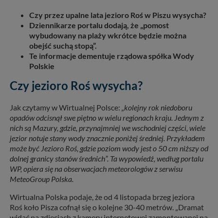
Czy przez upalne lata jezioro Roś w Piszu wysycha?
Dziennikarze portalu dodają, że „pomost
wybudowany na plaży wkrótce będzie można
obejść suchą stopą”.
Te informacje dementuje rządowa spółka Wody
Polskie
Czy jezioro Roś wysycha?
Jak czytamy w Wirtualnej Polsce:
„kolejny rok niedoboru
opadów odcisnął swe piętno w wielu regionach kraju. Jednym z
nich są Mazury, gdzie, przynajmniej we wschodniej części, wiele
jezior notuje stany wody znacznie poniżej średniej. Przykładem
może być Jezioro Roś, gdzie poziom wody jest o 50 cm niższy od
dolnej granicy stanów średnich”. Ta wypowiedź, według portalu
WP, opiera się na obserwacjach meteorologów z serwisu
MeteoGroup Polska.
Wirtualna Polska podaje, że od 4 listopada brzeg jeziora
Roś koło Pisza cofnął się o kolejne 30-40 metrów. „Dramat
widać na zdjęciach z kamery internetowej zamontowanej na