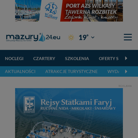
°
19
Giżycko
NOCLEGI
CZARTERY
SZKOLENIA
OFERTY SPECJALN
AKTUALNOŚCI
ATRAKCJE TURYSTYCZNE
WYDARZENIA 
REKLAMA