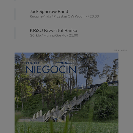
Jack Sparrow Band
Ruciane-Nida / Przystań OW Wodnik / 20:00
KRiSU Krzysztof Bańka
Górkło / Marina Górkło / 21:00
REKLAMA