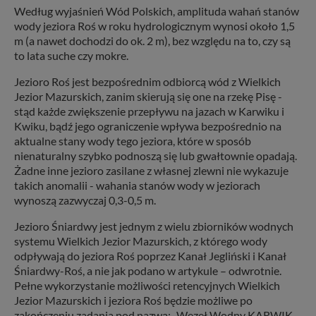
Według wyjaśnień Wód Polskich, amplituda wahań stanów
wody jeziora Roś w roku hydrologicznym wynosi około 1,5
m (a nawet dochodzi do ok. 2 m), bez względu na to, czy są
to lata suche czy mokre.
Jezioro Roś jest bezpośrednim odbiorcą wód z Wielkich
Jezior Mazurskich, zanim skierują się one na rzekę Pisę -
stąd każde zwiększenie przepływu na jazach w Karwiku i
Kwiku, bądź jego ograniczenie wpływa bezpośrednio na
aktualne stany wody tego jeziora, które w sposób
nienaturalny szybko podnoszą się lub gwałtownie opadają.
Żadne inne jezioro zasilane z własnej zlewni nie wykazuje
takich anomalii - wahania stanów wody w jeziorach
wynoszą zazwyczaj 0,3-0,5 m.
Jezioro Śniardwy jest jednym z wielu zbiorników wodnych
systemu Wielkich Jezior Mazurskich, z którego wody
odpływają do jeziora Roś poprzez Kanał Jegliński i Kanał
Śniardwy-Roś, a nie jak podano w artykule – odwrotnie.
Pełne wykorzystanie możliwości retencyjnych Wielkich
Jezior Mazurskich i jeziora Roś będzie możliwe po
zakończeniu zadania pod nazwą: „Węzeł Wodny KARWIK –