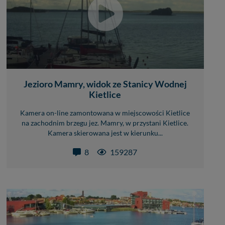
Jezioro Mamry, widok ze Stanicy Wodnej
Kietlice
Kamera on-line zamontowana w miejscowości Kietlice
na zachodnim brzegu jez. Mamry, w przystani Kietlice.
Kamera skierowana jest w kierunku...
8
159287