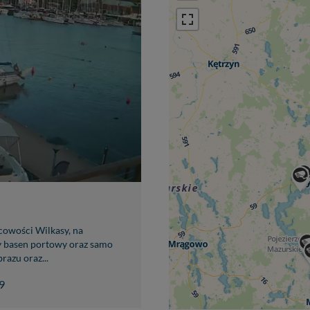
owości Wilkasy, na
y basen portowy oraz samo
razu oraz...
9