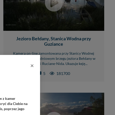
Jezioro Bełdany, Stanica Wodna przy
Guziance
Kamera on-line zamontowana przy Stanicy Wodnej
Guzianka, na południowym brzegu jeziora Bełdany w
×
miejscowości Ruciane-Nida. Ukazuje keję...
5
181700
ów z kamer
ryć dla Ciebie na
s, poprzez jego