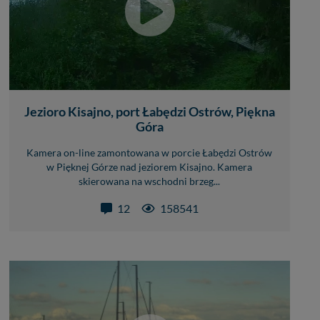
Jezioro Kisajno, port Łabędzi Ostrów, Piękna
Góra
Kamera on-line zamontowana w porcie Łabędzi Ostrów
w Pięknej Górze nad jeziorem Kisajno. Kamera
skierowana na wschodni brzeg...
12
158541