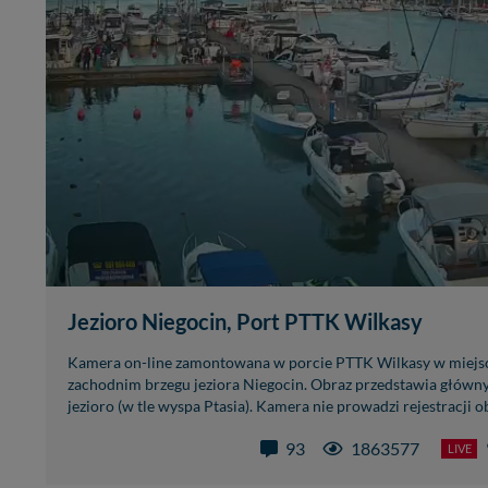
Jezioro Niegocin, Port PTTK Wilkasy
Kamera on-line zamontowana w porcie PTTK Wilkasy w miejsc
zachodnim brzegu jeziora Niegocin. Obraz przedstawia główn
jezioro (w tle wyspa Ptasia). Kamera nie prowadzi rejestracji ob
93
1863577
LIVE