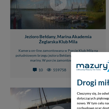
Jezioro Bełdany, Marina Akademia
Żeglarska Klub Mila
Kamera on-line zamontowana w Porcie Klub Mila na
południowym brzegu jeziora Bełdany z widokiem na keje
mariny. W porcie zamontowana jest...
1
10
559758
LIVE
Drogi mił
Cieszymy się, że odw
dotyczących pięknego
nowo. W tym celu nas
rozbudowę oraz dosta