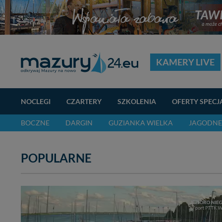
KAMERY LIVE
NOCLEGI
CZARTERY
SZKOLENIA
OFERTY SPECJ
BOCZNE
DARGIN
GUZIANKA WIELKA
JAGODNE
POPULARNE