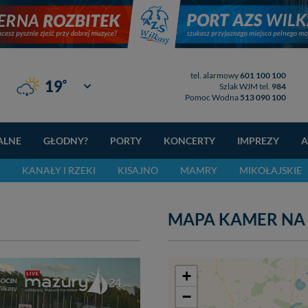
tel. alarmowy
601 100 100
°
19
Giżycko
Szlak WJM tel.
984
Pomoc Wodna
513 090 100
ALNE
GŁODNY?
PORTY
KONCERTY
IMPREZY
A
KANAŁY I RZEKI
KISAJNO
MAMRY
MIKOŁAJSKIE
MAPA KAMER NA
+
−