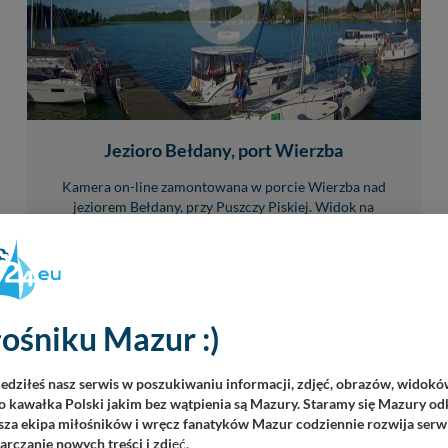
Jezioro Bełdany, port Wierzba
Kamera on-line zamontowana w porcie Wierzba nad
jeziorem Bełdany, przy Puszczy Piskiej. Widok na
wschodnią część zatoki i zabudowę portową. W...
1
10
26815
LIVE
ośniku Mazur :)
iedziłeś nasz serwis w poszukiwaniu informacji, zdjęć, obrazów, widok
 kawałka Polski jakim bez wątpienia są Mazury. Staramy się Mazury odk
za ekipa miłośników i wręcz fanatyków Mazur codziennie rozwija serwi
rczanie nowych treści i zdj
ęć.