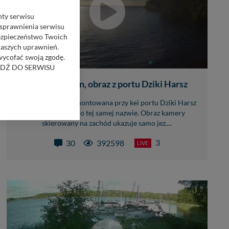
nty serwisu
usprawnienia serwisu
Bezpieczeństwo Twoich
naszych uprawnień.
 wycofać swoją zgodę.
RZEJDŹ DO SERWISU
Jezioro Dargin, obraz z portu Dziki Harsz
bom trzecim.
Kamera on-line zamontowana przy kei portu Dziki Harsz
anych z formularza
w miejscowości o tej samej nazwie. Obraz kamery
ięcej informacji o
skierowany na zachód ukazuje samo jez....
3
30
392598
LIVE
bą ul. Wiejska 17,
ęcia, zabronić ich
praw w odniesieniu do
lików - w pewnych