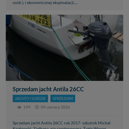
osób ), i ekonomicznej eksploatacji....
Sprzedam jacht Antila 26CC
JACHTY I ŁODZIE
SPRZEDAM
599
09 czerwca 2026
Sprzedam jacht Antila 26CC rok 2017- szkutnik Michał
Kozłowski. Zadbana, nie czarterowana. Żagle Wawer,