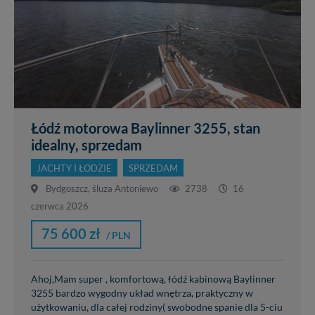
Łódź motorowa Baylinner 3255, stan
idealny, sprzedam
JACHTY I ŁODZIE
SPRZEDAM
Bydgoszcz, śluza Antoniewo
2738
16
czerwca 2026
75 600 zł
/ PLN
Ahoj,Mam super , komfortową, łódź kabinową Baylinner
3255 bardzo wygodny układ wnętrza, praktyczny w
użytkowaniu, dla całej rodziny( swobodne spanie dla 5-ciu