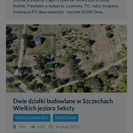
Użytek prywatny. Żagle trzyletnie. Nowa szprycbuda.
Rolfok. Flexiteek w kokpicie. Lodówka, TV, radio, kingston.
Instalacja PV (dwa obwody) - łącznie 255W. Dwa...
Dwie działki budowlane w Szczechach
Wielkich jezioro Seksty
NIERUCHOMOŚCI
SPRZEDAM
Pisz
410
14 maja 2026