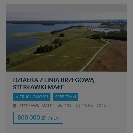
DZIAŁKA Z LINIĄ BRZEGOWĄ
STERŁAWKI MAŁE
NIERUCHOMOŚCI
SPRZEDAM
STERŁAWKI MAŁE
139
28 lipca 2026
800 000 zł
/ PLN