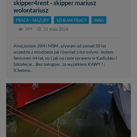
skipper4rent - skipper mariusz
wolontariusz
PRACA - MAZURY
SZUKAM PRACY
INNA
399
31 maja 2026
Ahoj,jestem JSM i MSM , plywam od ponad 50 lat
wszedzie z mlodzieza jak również z doroslymi. Jestem
Seniorem 64 lat, no i jak na razie sprawny w Kadlubku i
Szkielecie …Bez nalogow , za wyjatkiem KAWY ! ;
)Chetnie...