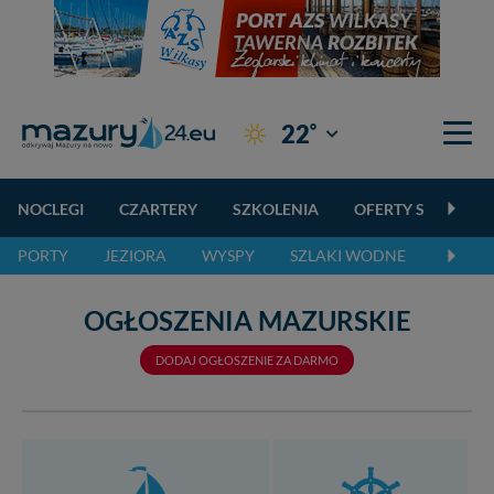
°
22
Giżycko
NOCLEGI
CZARTERY
SZKOLENIA
OFERTY SPECJALN
PORTY
JEZIORA
WYSPY
SZLAKI WODNE
SZLAK
OGŁOSZENIA MAZURSKIE
DODAJ OGŁOSZENIE ZA DARMO