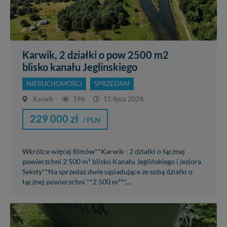
Karwik, 2 działki o pow 2500 m2
blisko kanału Jeglinskiego
NIERUCHOMOŚCI
SPRZEDAM
Karwik
196
15 lipca 2026
229 000 zł
/ PLN
Wkrótce więcej filmów**Karwik - 2 działki o łącznej
powierzchni 2 500 m² blisko Kanału Jeglińskiego i jeziora
Seksty**Na sprzedaż dwie sąsiadujące ze sobą działki o
łącznej powierzchni **2 500 m²**,...