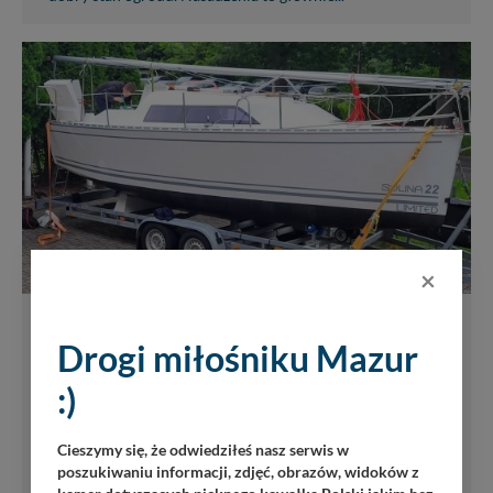
×
SOLINA 22 Jacht żaglowy 7m Nowy
Drogi miłośniku Mazur
ful obcja max wyposażony Rzeszów
.biał
:)
JACHTY I ŁODZIE
SPRZEDAM
358
28 czerwca 2026
Cieszymy się, że odwiedziłeś nasz serwis w
poszukiwaniu informacji, zdjęć, obrazów, widoków z