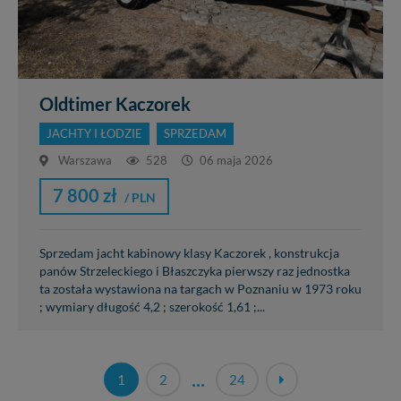
Oldtimer Kaczorek
JACHTY I ŁODZIE
SPRZEDAM
Warszawa
528
06 maja 2026
7 800 zł
/ PLN
Sprzedam jacht kabinowy klasy Kaczorek , konstrukcja
panów Strzeleckiego i Błaszczyka pierwszy raz jednostka
ta została wystawiona na targach w Poznaniu w 1973 roku
; wymiary długość 4,2 ; szerokość 1,61 ;...
...
1
2
24