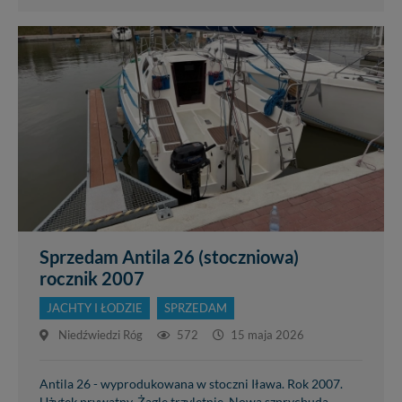
Sprzedam Antila 26 (stoczniowa)
rocznik 2007
JACHTY I ŁODZIE
SPRZEDAM
Niedźwiedzi Róg
572
15 maja 2026
Antila 26 - wyprodukowana w stoczni Iława. Rok 2007.