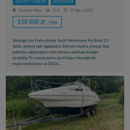
JACHTY I ŁODZIE
SPRZEDAM
Ruciane-Nida
114
27 lipca 2026
138 000 zł
/ PLN
Ekologiczny Hybrydowy Jacht Motorowy My Boat 23
Solar, jedyny taki egzeplarz, którym można pływać bez
patentu, egzemplarz stoczniowy według mojego
projektu.To nowoczesny jacht typu Houseboat
wyprodukowany w 2021r....