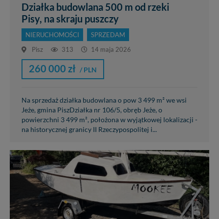
Działka budowlana 500 m od rzeki
Pisy, na skraju puszczy
NIERUCHOMOŚCI
SPRZEDAM
Pisz
313
14 maja 2026
260 000 zł
/ PLN
Na sprzedaż działka budowlana o pow 3 499 m² we wsi
Jeże, gmina PiszDziałka nr 106/5, obręb Jeże, o
powierzchni 3 499 m², położona w wyjątkowej lokalizacji -
na historycznej granicy II Rzeczypospolitej i...