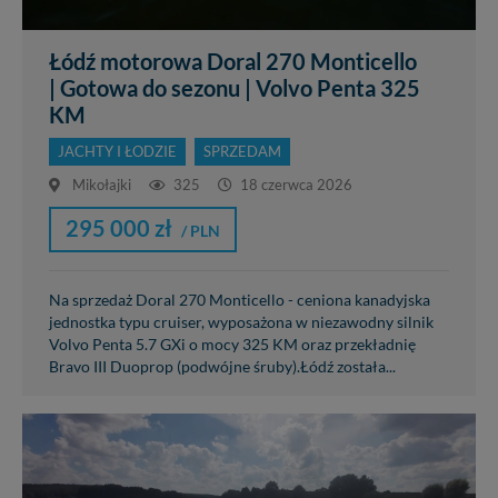
Łódź motorowa Doral 270 Monticello
| Gotowa do sezonu | Volvo Penta 325
KM
JACHTY I ŁODZIE
SPRZEDAM
Mikołajki
325
18 czerwca 2026
295 000 zł
/ PLN
Na sprzedaż Doral 270 Monticello - ceniona kanadyjska
jednostka typu cruiser, wyposażona w niezawodny silnik
Volvo Penta 5.7 GXi o mocy 325 KM oraz przekładnię
Bravo III Duoprop (podwójne śruby).Łódź została...