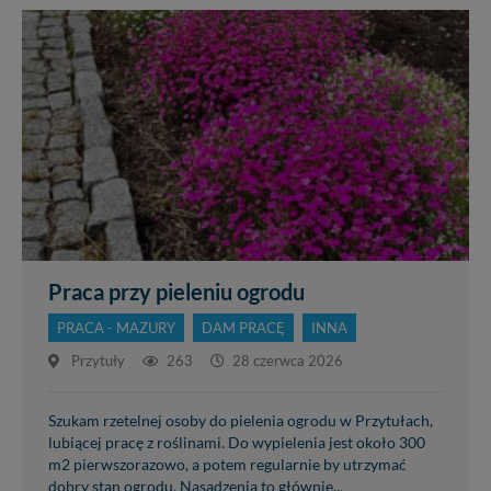
Praca przy pieleniu ogrodu
PRACA - MAZURY
DAM PRACĘ
INNA
Przytuły
263
28 czerwca 2026
Szukam rzetelnej osoby do pielenia ogrodu w Przytułach,
lubiącej pracę z roślinami. Do wypielenia jest około 300
m2 pierwszorazowo, a potem regularnie by utrzymać
dobry stan ogrodu. Nasadzenia to głównie...