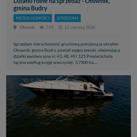
Działki rolne na sprzedaż - Ołownik,
nowo...
gmina Budry
NIERUCHOMOŚCI
SPRZEDAM
Ołownik
218
22 czerwca 2026
Sprzedam nieruchomość gruntową położoną w obrębie
Ołownik, gmina Budry, powiat węgorzewski, obejmującą
działki ewidencyjne nr 43, 48, 49 i 121.Powierzchnia
łączna według księgi wieczystej: 3,7300 ha....