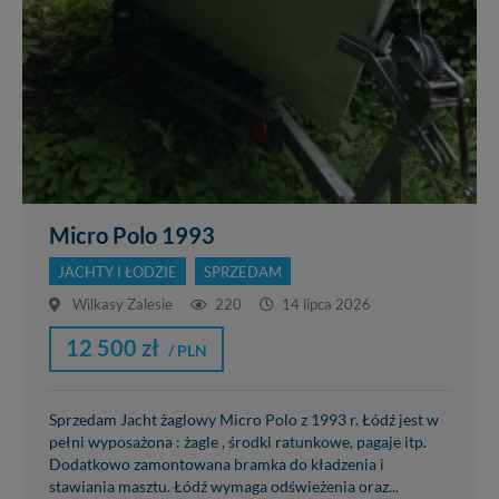
Micro Polo 1993
JACHTY I ŁODZIE
SPRZEDAM
Wilkasy Zalesie
220
14 lipca 2026
12 500 zł
/ PLN
Sprzedam Jacht żaglowy Micro Polo z 1993 r. Łódź jest w
pełni wyposażona : żagle , środki ratunkowe, pagaje itp.
Dodatkowo zamontowana bramka do kładzenia i
stawiania masztu. Łódź wymaga odświeżenia oraz...