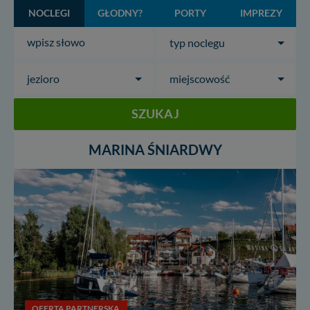
NOCLEGI
GŁODNY?
PORTY
IMPREZY
typ noclegu
jezioro
miejscowość
SZUKAJ
MARINA ŚNIARDWY
OFERTA PARTNERSKA