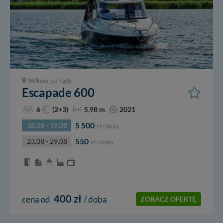
Wilkasy
, jez.
Tajty
Escapade 600
6
(2+3)
5,98 m
2021
5 500
18.08 - 19.08
zł / doba
550
23.08 - 29.08
zł / doba
400 zł
cena od
/ doba
ZOBACZ OFERTĘ