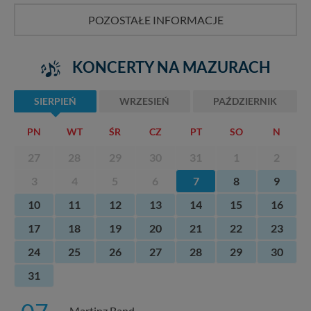
nowo...
POZOSTAŁE INFORMACJE
KONCERTY NA MAZURACH
SIERPIEŃ
WRZESIEŃ
PAŹDZIERNIK
PN
WT
ŚR
CZ
PT
SO
N
27
28
29
30
31
1
2
3
4
5
6
7
8
9
10
11
12
13
14
15
16
17
18
19
20
21
22
23
24
25
26
27
28
29
30
31
Martinz Band