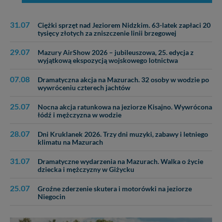
31.07
Ciężki sprzęt nad Jeziorem Nidzkim. 63-latek zapłaci 20
tysięcy złotych za zniszczenie linii brzegowej
29.07
Mazury AirShow 2026 – jubileuszowa, 25. edycja z
wyjątkową ekspozycją wojskowego lotnictwa
07.08
Dramatyczna akcja na Mazurach. 32 osoby w wodzie po
wywróceniu czterech jachtów
25.07
Nocna akcja ratunkowa na jeziorze Kisajno. Wywrócona
łódź i mężczyzna w wodzie
28.07
Dni Kruklanek 2026. Trzy dni muzyki, zabawy i letniego
klimatu na Mazurach
31.07
Dramatyczne wydarzenia na Mazurach. Walka o życie
dziecka i mężczyzny w Giżycku
25.07
Groźne zderzenie skutera i motorówki na jeziorze
Niegocin