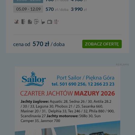
570
3 990
05.09 - 12.09
zł / doba
zł
570 zł
cena od
/ doba
ZOBACZ OFERTĘ
REKLAMA