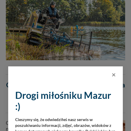
SPRZĘT I INSPIRACJE
19 maja 2026
×
Odmulanie zbiorników wodnych – ciężka
koparka czy usługi Marina Pro?
Drogi miłośniku Mazur
:)
SPRZĘT I INSPIRACJE
19 maja 2026
Cieszymy się, że odwiedziłeś nasz serwis w
Obrączki ślubne – klasyczne czy
poszukiwaniu informacji, zdjęć, obrazów, widoków z
nowoczesne? Jak wybrać model na