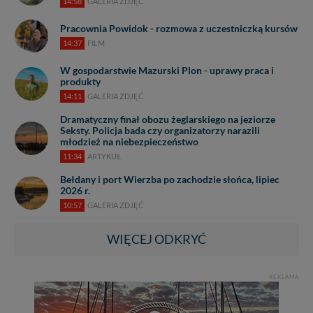
14:58
GALERIA ZDJĘĆ
Pracownia Powidok - rozmowa z uczestniczką kursów
14:37
FILM
W gospodarstwie Mazurski Plon - uprawy praca i
produkty
14:11
GALERIA ZDJĘĆ
Dramatyczny finał obozu żeglarskiego na jeziorze
Seksty. Policja bada czy organizatorzy narazili
młodzież na niebezpieczeństwo
11:34
ARTYKUŁ
Bełdany i port Wierzba po zachodzie słońca, lipiec
2026 r.
10:57
GALERIA ZDJĘĆ
WIĘCEJ ODKRYĆ
REKLAMA