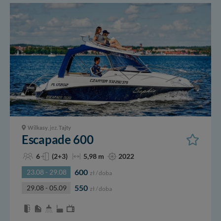
Wilkasy
, jez.
Tajty
Escapade 600
6
(2+3)
5,98 m
2022
600
23.08 - 29.08
zł / doba
550
29.08 - 05.09
zł / doba