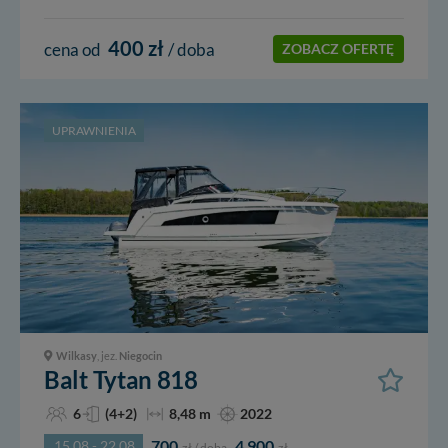
400 zł
cena od
/ doba
ZOBACZ OFERTĘ
UPRAWNIENIA
Wilkasy
, jez.
Niegocin
Balt Tytan 818
6
(4+2)
8,48 m
2022
700
4 900
15.08 - 22.08
zł / doba
zł