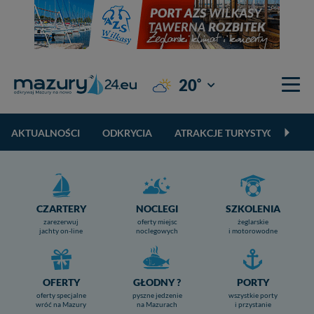
°
20
Giżycko
AKTUALNOŚCI
ODKRYCIA
ATRAKCJE TURYSTYCZNE
CZARTERY
NOCLEGI
SZKOLENIA
zarezerwuj
oferty miejsc
żeglarskie
jachty on-line
noclegowych
i motorowodne
OFERTY
GŁODNY ?
PORTY
oferty specjalne
pyszne jedzenie
wszystkie porty
wróć na Mazury
na Mazurach
i przystanie