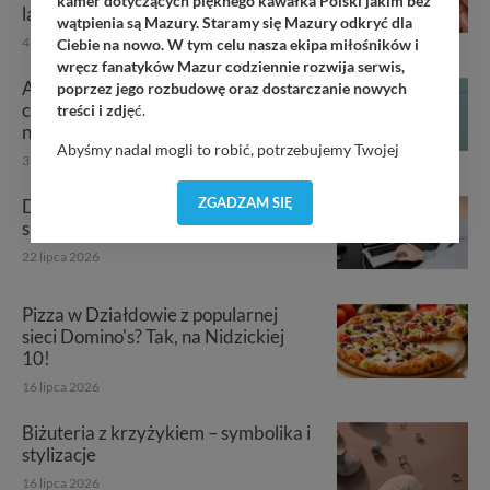
kamer dotyczących pięknego kawałka Polski jakim bez
lata
wątpienia są Mazury. Staramy się Mazury odkryć dla
4 sierpnia 2026
Ciebie na nowo. W tym celu nasza ekipa miłośników i
wręcz fanatyków Mazur codziennie rozwija serwis,
Auto do firmy – kupić, leasingować
poprzez jego rozbudowę oraz dostarczanie nowych
czy wynająć? Przegląd
treści i zdj
ęć.
najpopularniejszych rozwiązań
Abyśmy nadal mogli to robić, potrzebujemy Twojej
3 sierpnia 2026
zgody, dzięki której, będziemy mogli elementy serwisu
dostosować do Twoich preferencji. Twoje dane (w tym
ZGADZAM SIĘ
Dlaczego kursy bukmacherskie
pliki cookies) będą zapisywane w celu usprawnienia
spadają? Najczęstsze powody zmian
serwisu (zapamiętywanie pozycji na mapach, ostatnie
22 lipca 2026
wyszukania, ulubione miejsca, logowania, itp).
Bezpieczeństwo Twoich danych jest dla nas
priorytetowe, bez poinformowania Ciebie nie będziemy
Pizza w Działdowie z popularnej
zmieniać zakresu naszych uprawnień. Twoje dane są u
sieci Domino's? Tak, na Nidzickiej
nas bezpieczne, jeśli masz wątpliwości co do naszych
10!
intencji, zawsze możesz wycofać swoją zgodę. Więcej
16 lipca 2026
informacji uzyskach w naszej
Polityce Prywatności
.
Klikając znak X lub przycisk PRZEJDŹ DO SERWISU
Biżuteria z krzyżykiem – symbolika i
wyrażasz zgodę na przetwarzanie Twoich danych.
stylizacje
Nasz serwis nie wykorzystuje oraz nie udostępnia
16 lipca 2026