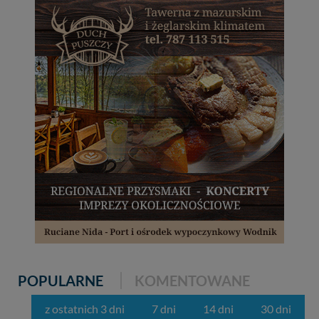
POPULARNE
KOMENTOWANE
z ostatnich 3 dni
7 dni
14 dni
30 dni