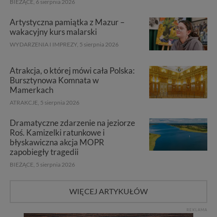
BIEŻĄCE,
6 sierpnia 2026
Artystyczna pamiątka z Mazur –
wakacyjny kurs malarski
WYDARZENIA I IMPREZY,
5 sierpnia 2026
Atrakcja, o której mówi cała Polska:
Bursztynowa Komnata w
Mamerkach
ATRAKCJE,
5 sierpnia 2026
Dramatyczne zdarzenie na jeziorze
Roś. Kamizelki ratunkowe i
błyskawiczna akcja MOPR
zapobiegły tragedii
BIEŻĄCE,
5 sierpnia 2026
WIĘCEJ ARTYKUŁÓW
REKLAMA