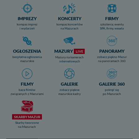
IMPREZY
KONCERTY
FIRMY
kompas imprez
kompas koncertów
szkolenia, eventy
i wydarzeń
na Mazurach
SPA, firmy, wesela
OGŁOSZENIA
MAZURY
PANORAMY
LIVE
bezpłatne ogłoszenia
zobacz piękno Mazur
Mazury na kamerach
mazurskie
na panoramach 360
internetowych
FILMY
GALERIE
GALERIE 360
baza filmów
zobacz piękne
pokręć się
związanych z Mazurami
mazurskie kadry
po Mazurach
SKARBY MAZUR
Skarby tworzone
na Mazurach