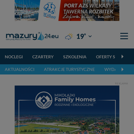
°
19
Giżycko
NOCLEGI
CZARTERY
SZKOLENIA
OFERTY SPECJALN
AKTUALNOŚCI
ATRAKCJE TURYSTYCZNE
WYDARZENIA 
REKLAMA