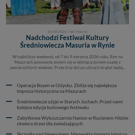
04.08.2026
›
red. Marcin
Nadchodzi Festiwal Kultury
Średniowiecza Masuria w Rynie
W najbliższy weekend, od 7 do 9 sierpnia 2026 roku, Ryn na
Mazurach ponownie zmieni się w tętniącą życiem osadę z
zamierzchłych wieków. Przez trzy dni po ulicach krążyć będą...
Operacja Boyen w Giżycku. Zbliża się największa
impreza historyczna na Mazurach
Średniowiecze ożyje w Starych Juchach. Przed nami
kolejna edycja kultowego festiwalu
Zabytkowa Wyłuszczarnia Nasion w Rucianem-Nidzie
otwiera drzwi dla zwiedzających
Skrzydła nad Niegocinem. Niezwykła impreza lotnicza