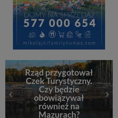
Rząd przygotował
Czek Turystyczny.
Czy będzie
obowiązywał
Poprzednie
Naste
również na
Mazurach?