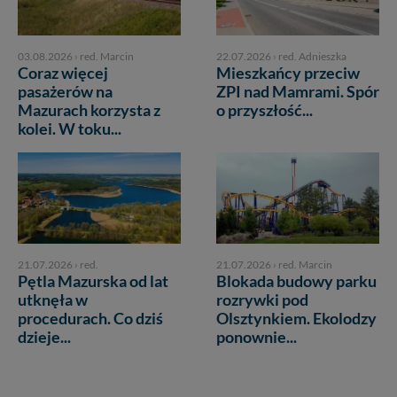
03.08.2026
›
red. Marcin
22.07.2026
›
red. Adnieszka
Coraz więcej
Mieszkańcy przeciw
pasażerów na
ZPI nad Mamrami. Spór
Mazurach korzysta z
o przyszłość...
kolei. W toku...
21.07.2026
›
red.
21.07.2026
›
red. Marcin
Pętla Mazurska od lat
Blokada budowy parku
utknęła w
rozrywki pod
procedurach. Co dziś
Olsztynkiem. Ekolodzy
dzieje...
ponownie...