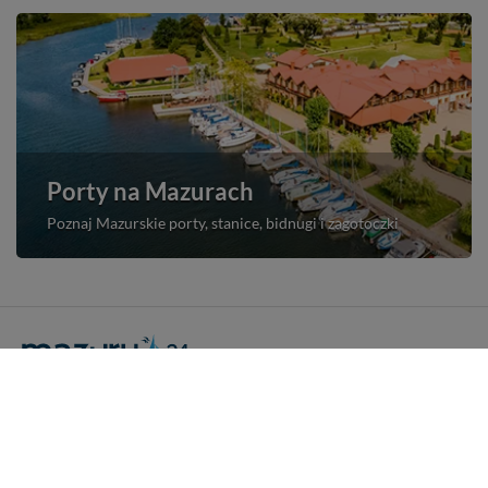
Porty na Mazurach
Poznaj Mazurskie porty, stanice, bidnugi i zagotoczki
Portal Turystyczny mazury24.eu
tel. 608 490 111 (Info)
info@mazury24.eu - formularz kontaktowy.
Wydawca Kreacja, ul. Wiejska 17, 11-500 Giżycko