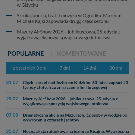
w Giżycku
Sztuka, poezja, teatr i muzyka w Ogródku. Muzeum
Michała Kajki zapowiada drugą część sezonu
Mazury AirShow 2026 – jubileuszowa, 25. edycja z
wyjątkową ekspozycją wojskowego lotnictwa
POPULARNE
KOMENTOWANE
z ostatnich 3 dni
7 dni
14 dni
30 dni
31.07
Ciężki sprzęt nad Jeziorem Nidzkim. 63-latek zapłaci 20
tysięcy złotych za zniszczenie linii brzegowej
29.07
Mazury AirShow 2026 – jubileuszowa, 25. edycja z
wyjątkową ekspozycją wojskowego lotnictwa
07.08
Dramatyczna akcja na Mazurach. 32 osoby w wodzie po
wywróceniu czterech jachtów
25.07
Nocna akcja ratunkowa na jeziorze Kisajno. Wywrócona