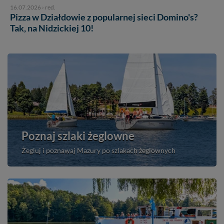
16.07.2026
›
red.
Pizza w Działdowie z popularnej sieci Domino's?
Tak, na Nidzickiej 10!
Poznaj szlaki żeglowne
Żegluj i poznawaj Mazury po szlakach żeglownych