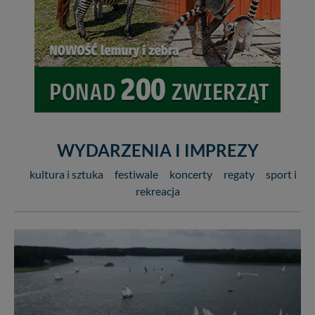
WYDARZENIA I IMPREZY
kultura i sztuka
festiwale
koncerty
regaty
sport i
rekreacja