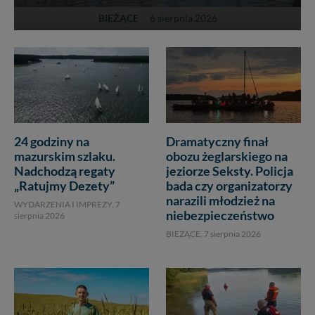
BIEŻĄCE
6 sierpnia 2026
24 godziny na
Dramatyczny finał
mazurskim szlaku.
obozu żeglarskiego na
Nadchodzą regaty
jeziorze Seksty. Policja
„Ratujmy Dezety”
bada czy organizatorzy
narazili młodzież na
WYDARZENIA I IMPREZY,
7
niebezpieczeństwo
sierpnia 2026
BIEŻĄCE,
7 sierpnia 2026