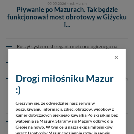
05.05.2026
›
red. Marcin
Pływanie po Mazurach. Tak będzie
funkcjonował most obrotowy w Giżycku
i...
Ruszył system ostrzegania meteorologicznego na
mazurskich jeziorach
×
Od piątku szlak żeglugowy na Wielkich Jeziorach
Mazurskich zostanie otwarty
Drogi miłośniku Mazur
Uwaga na oznakowanie szlaków na Wielkich Jeziorach
Mazurskich w sezonie 2026
:)
Cieszymy się, że odwiedziłeś nasz serwis w
poszukiwaniu informacji, zdjęć, obrazów, widoków z
kamer dotyczących pięknego kawałka Polski jakim bez
wątpienia są Mazury. Staramy się Mazury odkryć dla
Mazury na start. Gdzie najlepiej postawić pierwszy
krok na pokładzie?
Ciebie na nowo. W tym celu nasza ekipa miłośników i
wręcz fanatyków Mazur codziennie rozwija serwis,