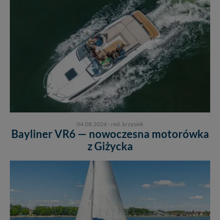
04.08.2026
›
red. krzysiek
Bayliner VR6 — nowoczesna motorówka
z Giżycka