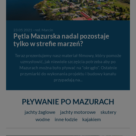
23.05.2021
›
red. Marcin
Pętla Mazurska nadal pozostaje
tylko w strefie marzeń?
Teraz prezentujemy nasz materiał filmowy, który pomoże
uzmysłowić, jak niewiele szczęścia potrzeba aby po
Mazurach można było pływać na "okrągło". Ostatnie
przymiarki do wykonania projektu i budowy kanału
przypadają na...
PŁYWANIE PO MAZURACH
jachty żaglowe
jachty motorowe
skutery
wodne
inne łodzie
kajakiem