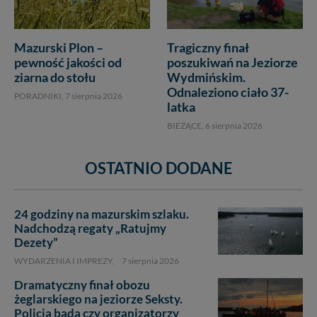
Mazurski Plon –
Tragiczny finał
pewność jakości od
poszukiwań na Jeziorze
ziarna do stołu
Wydmińskim.
Odnaleziono ciało 37-
PORADNIKI,
7 sierpnia 2026
latka
BIEŻĄCE,
6 sierpnia 2026
OSTATNIO DODANE
24 godziny na mazurskim szlaku.
Nadchodzą regaty „Ratujmy
Dezety”
WYDARZENIA I IMPREZY,
7 sierpnia 2026
Dramatyczny finał obozu
żeglarskiego na jeziorze Seksty.
2
Policja bada czy organizatorzy