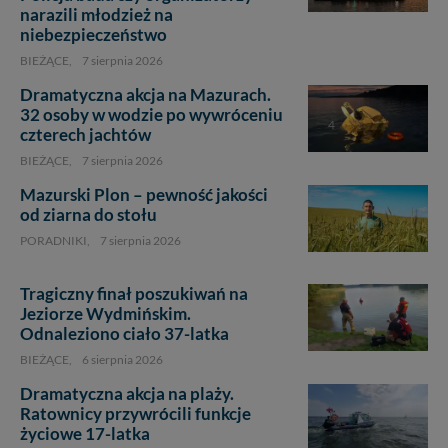
narazili młodzież na
niebezpieczeństwo
BIEŻĄCE,
7 sierpnia 2026
Dramatyczna akcja na Mazurach.
32 osoby w wodzie po wywróceniu
4
czterech jachtów
BIEŻĄCE,
7 sierpnia 2026
Mazurski Plon – pewność jakości
od ziarna do stołu
PORADNIKI,
7 sierpnia 2026
Tragiczny finał poszukiwań na
Jeziorze Wydmińskim.
Odnaleziono ciało 37-latka
BIEŻĄCE,
6 sierpnia 2026
Dramatyczna akcja na plaży.
Ratownicy przywrócili funkcje
życiowe 17-latka