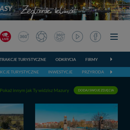
TRAKCJE TURYSTYCZNE
ODKRYCIA
FIRMY
OGŁOSZEN
KCJE TURYSTYCZNE
INWESTYCJE
PRZYRODA
AKTUAL
Pokaż innym jak Ty widzisz Mazury
DODAJ SWOJE ZDJĘCIA