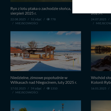
Nasz serwis nie wyk
Wyjątkiem jest sytua
Ryn z lotu ptaka o zachodzie słońca,
Mikołajki p
kontaktowego, przekaz
sierpień 2025 r.
2025 r.
zasadach i funkcjona
22.08.2025
/
52 zdjęć
/
778
24.07.2025
/
/
MIEJSCOWOŚCI
/
MIEJSCO
Administratorem Twoi
11-500 Giżycko. Może
W każdej chwili może
przetwarzania. Pamię
informacji zawartych
przypadkach nie może
Dziękujemy, i życzmy
Niedzielne, zimowe popołudnie w
Wschód sło
Wilkasach nad Niegocinem, luty 2025 r.
Kolonii Ryb
17.02.2025
/
59 zdjęć
/
1310
16.01.2025
/
/
MIEJSCOWOŚCI