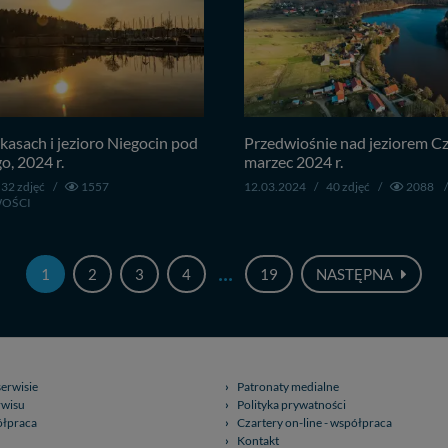
kasach i jezioro Niegocin pod
Przedwiośnie nad jeziorem Cz
o, 2024 r.
marzec 2024 r.
32 zdjęć
/
1557
12.03.2024
/
40 zdjęć
/
2088
/
WOŚCI
...
1
2
3
4
19
NASTĘPNA
serwisie
Patronaty medialne
rwisu
Polityka prywatności
ółpraca
Czartery on-line - współpraca
Kontakt