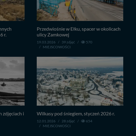
ennych
Przedwiośnie w Ełku, spacer w okolicach
6 r.
ulicy Zamkowej
19.03.2026
/
39 zdjęć
/
570
/
MIEJSCOWOŚCI
 zdjęciach i
Wilkasy pod śniegiem, styczeń 2026 r.
12.01.2026
/
28 zdjęć
/
654
/
MIEJSCOWOŚCI