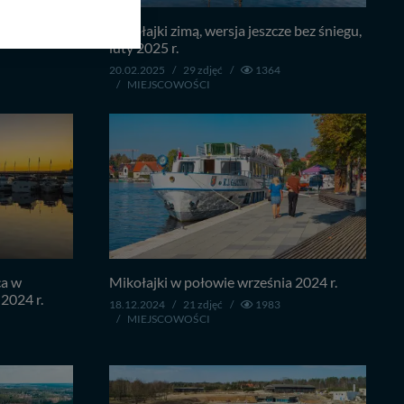
bom trzecim.
anych z formularza
Tyrkło z
Mikołajki zimą, wersja jeszcze bez śniegu,
ięcej informacji o
luty 2025 r.
20.02.2025
/
29 zdjęć
/
1364
/
MIEJSCOWOŚCI
bą ul. Wiejska 17,
ęcia, zabronić ich
praw w odniesieniu do
lików - w pewnych
ca w
Mikołajki w połowie września 2024 r.
2024 r.
18.12.2024
/
21 zdjęć
/
1983
/
MIEJSCOWOŚCI