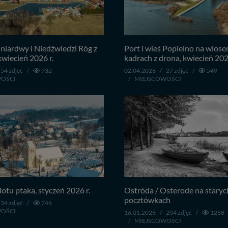
iardwy i Niedźwiedzi Róg z
Port i wieś Popielno na wios
kwiecień 2026 r.
kadrach z drona, kwiecień 202
54 zdjęć
/
732
02.04.2026
/
27 zdjęć
/
549
WOŚCI
/
MIEJSCOWOŚCI
lotu ptaka, styczeń 2026 r.
Ostróda / Osterode na starych
pocztówkach
34 zdjęć
/
746
WOŚCI
16.01.2026
/
204 zdjęć
/
1268
/
MIEJSCOWOŚCI