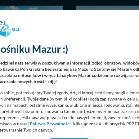
ośniku Mazur :)
lotu ptaka, wrzesień 2025 r.
Rydzewo i jeziora Boczne i Ni
iedziłeś nasz serwis w poszukiwaniu informacji, zdjęć, obrazów, widok
drona, wrzesień 2025 r.
 kawałka Polski jakim bez wątpienia są Mazury. Staramy się Mazury odk
51 zdjęć
/
973
za ekipa miłośników i wręcz fanatyków Mazur codziennie rozwija serwi
WOŚCI
11.09.2025
/
36 zdjęć
/
762
rczanie nowych treści i zdj
ęć.
/
MIEJSCOWOŚCI
o robić, potrzebujemy Twojej zgody, dzięki której, będziemy mogli eleme
 preferencji. Twoje dane (w tym pliki cookies) będą zapisywane w celu 
cji na mapach, ostatnie wyszukania, ulubione miejsca, logowania, itp). 
priorytetowe, bez poinformowania Ciebie nie będziemy zmieniać zakresu 
ezpieczne, jeśli masz wątpliwości co do naszych intencji, zawsze możesz
yskach w naszej
Polityce Prywatności
. Klikając znak X lub przycisk P
zetwarzanie Twoich danych.