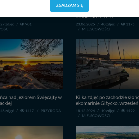
orzystuje oraz nie udostępnia Twoich danych innym podmiotom oraz oso
ZGADZAM SIĘ
cja, gdy przekazanie Twoich danych jest elementem usługi (przekazanie d
o zachodzie słońca, czerwiec
Okartowo, jeziora Śniardwy i 
anie danych w przypadku rezerwacji usług typu: nocleg, czartery, itp). W
drona, lato 2025 r.
lności serwisu w
Regulaminie Serwisu
.
27 zdjęć
/
901
23.06.2025
/
40 zdjęć
/
1175
WOŚCI
/
MIEJSCOWOŚCI
ch danych jest: Agencja Reklamowa Kreacja Monika Borkowska, z siedzi
sz z nami skontaktować się za pośrednictwem tej
strony
.
sz: zażądać dostępu do swoich danych, zażądać ich poprawienia lub usuni
taj jednak, że nie zawsze jest możliwe techniczne zrealizowanie Twoich 
 w plikach cookies. Twoja przeglądarka umożliwia Ci skasowanie tych p
my tego zrobić za Ciebie.
 miłego odkrywania Mazur na nowo...
ńca nad jeziorem Święcajty w
Kilka zdjęć po zachodzie słoń
ackiej
ekomarinie Giżycko, wrzesień 
48 zdjęć
/
1417
/
PRZYRODA
18.12.2024
/
10 zdjęć
/
1499
/
MIEJSCOWOŚCI