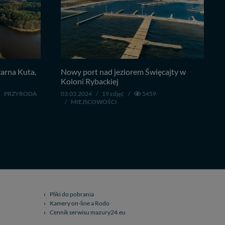
arna Kuta,
Nowy port nad jeziorem Święcajty w
Koloni Rybackiej
PRZYRODA
03.03.2024
/
19 zdjęć
/
5459
/
MIEJSCOWOŚCI
Pliki do pobrania
Kamery on-line a Rodo
Cennik serwisu mazury24.eu