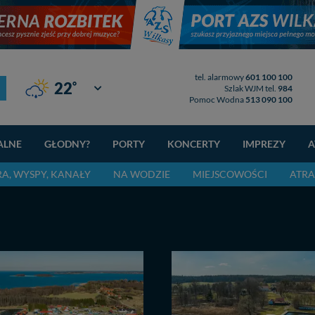
tel. alarmowy
601 100 100
°
22
Giżycko
Szlak WJM tel.
984
Pomoc Wodna
513 090 100
ALNE
GŁODNY?
PORTY
KONCERTY
IMPREZY
A
RA, WYSPY, KANAŁY
NA WODZIE
MIEJSCOWOŚCI
ATRA