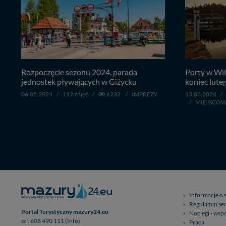
Rozpoczęcie sezonu 2024, parada
Porty w Wil
jednostek pływających w Giżycku
koniec luteg
06.05.2024
/
112 zdjęć
/
6232
/
IMPREZY
13.03.2024
/
/
MIEJSCO
Informacje o 
Regulamin se
Portal Turystyczny mazury24.eu
Noclegi - wsp
tel. 608 490 111 (Info)
Praca