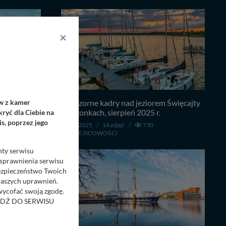
×
egocin z
Wieczorne kadry nad jeziorem Święcajty
ów z kamer
w Ogonkach, sierpień 2025 r.
ryć dla Ciebie na
s, poprzez jego
26.08.2025
/
14 zdjęć
/
730
/
MIEJSCOWOŚCI
nty serwisu
usprawnienia serwisu
Bezpieczeństwo Twoich
naszych uprawnień.
 wycofać swoją zgodę.
RZEJDŹ DO SERWISU