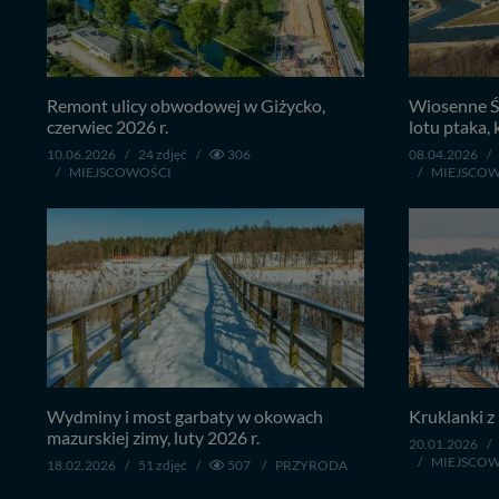
Remont ulicy obwodowej w Giżycko,
Wiosenne Śn
czerwiec 2026 r.
lotu ptaka, 
10.06.2026
/
24 zdjęć
/
306
08.04.2026
/
/
MIEJSCOWOŚCI
/
MIEJSCO
Wydminy i most garbaty w okowach
Kruklanki z 
mazurskiej zimy, luty 2026 r.
20.01.2026
/
/
MIEJSCO
18.02.2026
/
51 zdjęć
/
507
/
PRZYRODA