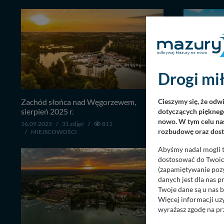
Drogi mił
Zachód słońca nad Węgorzewem,
Mikołajki z 
Cieszymy się, że odw
sierpień 2025 r.
dotyczących pięknego
15.09.2025
/
nowo. W tym celu nas
/
MIEJSCO
16.09.2025
/
31 zdjęć
/
811
rozbudowę oraz dosta
/
MIEJSCOWOŚCI
Abyśmy nadal mogli t
dostosować do Twoich
(zapamiętywanie pozy
danych jest dla nas 
Twoje dane są u nas b
Więcej informacji uz
wyrażasz zgodę na pr