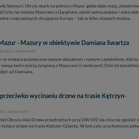
dy Sztynort. Ukryty skarb na północy Mazur, gdzie dęby mają „lokatorów
iCichy las między Mamrami a Darginem, zatoki pełne ptaków i stare dęb
jedne z najrzadszych chrząszczy Europy – tak w kilku słowach można...
Mazur - Mazury w obiektywie Damiana Swartza
aja 2021
, odsłon 4440
r to miejsce poświęcone naszym aktualnym i nowym czytelnikom, którzy
mi swoją twórczością związaną z Mazurami (i okolicami). Dziś otrzymaliśm
zdjęć od Damiana.
 przeciwko wycinaniu drzew na trasie Kętrzyn-
2021
, odsłon 5465
tet Obrony Alei Drzew przydrożnych przy DW 592 nie chce się zgodzić 
 tysięcy drzew na trasie Kętrzyn-Giżycko. W tym celu uruchomiono pety