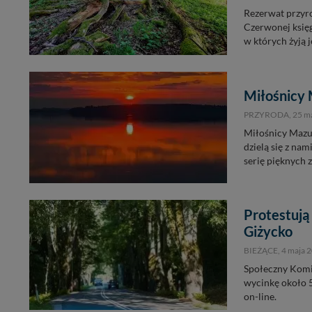
Rezerwat przyro
Czerwonej księg
w których żyją 
Miłośnicy 
PRZYRODA,
25 m
Miłośnicy Mazu
dzielą się z na
serię pięknych 
Protestują
Giżycko
BIEŻĄCE,
4 maja 
Społeczny Komi
wycinkę około 5
on-line.