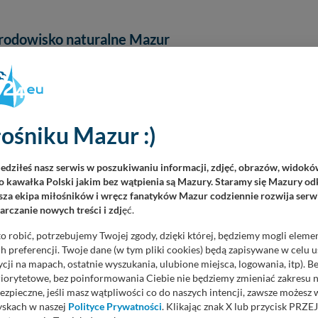
rodowisko naturalne Mazur
tycznia 2021
, odsłon 3523
ym i jeszcze w wielu miejscach dzikim regionem, gdzie można znaleźć cis
ość – jednocześnie podziwiając piękno przyrody. Jednak każdy z nas musi
rawę, że o środowisko naturalne Mazur każdy z nas musi dbać.
ośniku Mazur :)
 zwierzę zaobserwowane na Mazurach
iedziłeś nasz serwis w poszukiwaniu informacji, zdjęć, obrazów, widok
 kawałka Polski jakim bez wątpienia są Mazury. Staramy się Mazury odk
ia 2020
, odsłon 7795
za ekipa miłośników i wręcz fanatyków Mazur codziennie rozwija serwi
zi się w naszym kraju raz na kilka lat. Nic w tym dziwnego, że bardzo tru
rczanie nowych treści i zdj
ęć.
 nawet uwiecznić na zdjęciu. To udało się na Mazurach Janowi Olchówce,
kiego Związku Fotografów Przyrody.
o robić, potrzebujemy Twojej zgody, dzięki której, będziemy mogli eleme
 preferencji. Twoje dane (w tym pliki cookies) będą zapisywane w celu 
cji na mapach, ostatnie wyszukania, ulubione miejsca, logowania, itp). 
priorytetowe, bez poinformowania Ciebie nie będziemy zmieniać zakresu 
ezpieczne, jeśli masz wątpliwości co do naszych intencji, zawsze możesz
sje wokół przebudowy stawów pod Giżyckiem
yskach w naszej
Polityce Prywatności
. Klikając znak X lub przycisk P
nia 2020
, odsłon 5113