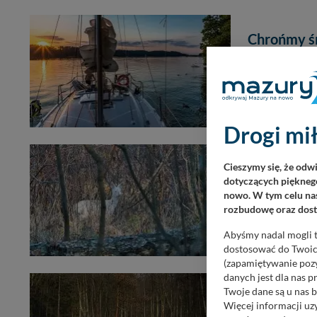
Chrońmy ś
PORADNIKI,
21 s
Mazury są piękn
spokój i samotn
sobie zdawać sp
Drogi mił
Niezwykłe
Cieszymy się, że odw
dotyczących pięknego
BIEŻĄCE,
9 grudn
nowo. W tym celu nas
Taki osobnik rod
rozbudowę oraz dosta
go odnaleźć czy
członkowi Pols
Abyśmy nadal mogli t
dostosować do Twoich
(zapamiętywanie pozy
danych jest dla nas 
Twoje dane są u nas b
Kontrower
Więcej informacji uz
BIEŻĄCE,
28 sierp