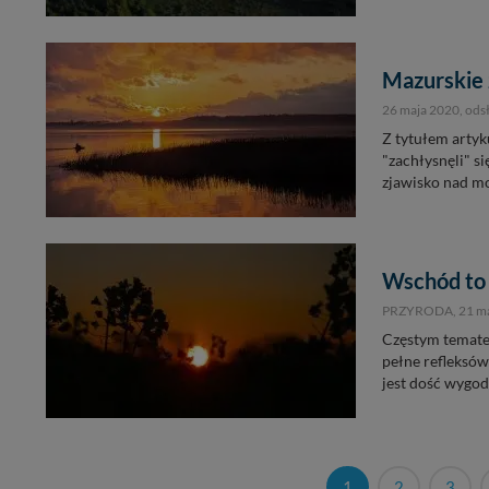
Mazurskie 
26 maja 2020
, od
Z tytułem artyku
"zachłysnęli" s
zjawisko nad mo
Wschód to n
PRZYRODA,
21 m
Częstym tematem
pełne refleksów
jest dość wygodn
1
2
3