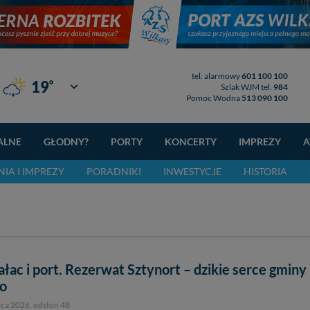
tel. alarmowy
601 100 100
°
19
Giżycko
Szlak WJM tel.
984
Pomoc Wodna
513 090 100
ALNE
GŁODNY?
PORTY
KONCERTY
IMPREZY
A
IA I IMPREZY
PORADNIKI
INWESTYCJE
HISTORIA
ałac i port. Rezerwat Sztynort – dzikie serce gminy
o
pca 2026
, odsłon 48