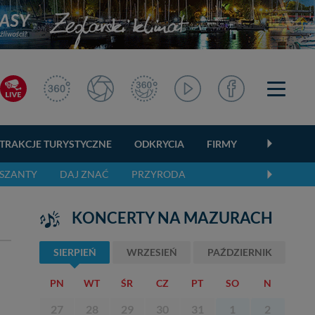
TRAKCJE TURYSTYCZNE
ODKRYCIA
FIRMY
OGŁOSZEN
SZANTY
DAJ ZNAĆ
PRZYRODA
KONCERTY NA MAZURACH
SIERPIEŃ
WRZESIEŃ
PAŹDZIERNIK
PN
WT
ŚR
CZ
PT
SO
N
27
28
29
30
31
1
2