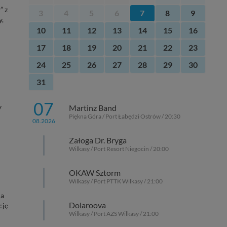
” z
3
4
5
6
7
8
9
y,
10
11
12
13
14
15
16
17
18
19
20
21
22
23
24
25
26
27
28
29
30
31
07
y
Martinz Band
Piękna Góra / Port Łabędzi Ostrów / 20:30
08.2026
Załoga Dr. Bryga
Wilkasy / Port Resort Niegocin / 20:00
OKAW Sztorm
Wilkasy / Port PTTK Wilkasy / 21:00
na
Dolaroova
cję
Wilkasy / Port AZS Wilkasy / 21:00