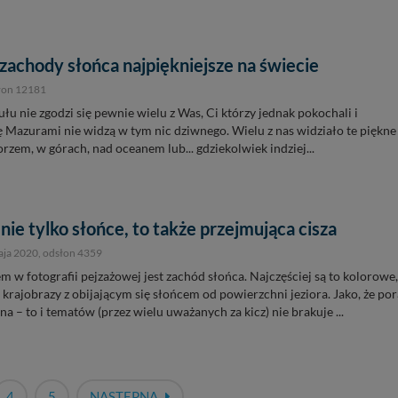
zachody słońca najpiękniejsze na świecie
słon 12181
łu nie zgodzi się pewnie wielu z Was, Ci którzy jednak pokochali i
ię Mazurami nie widzą w tym nic dziwnego. Wielu z nas widziało te piękne
rzem, w górach, nad oceanem lub... gdziekolwiek indziej...
ie tylko słońce, to także przejmująca cisza
aja 2020
, odsłon 4359
 w fotografii pejzażowej jest zachód słońca. Najczęściej są to kolorowe,
 krajobrazy z obijającym się słońcem od powierzchni jeziora. Jako, że por
a – to i tematów (przez wielu uważanych za kicz) nie brakuje ...
4
5
NASTĘPNA