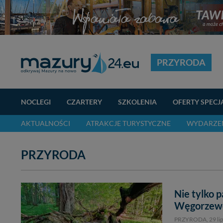
PRZYRODA
NOCLEGI
CZARTERY
SZKOLENIA
OFERTY SPECJ
AKTUALNOŚCI
ATRAKCJE TURYSTYCZNE
WYDARZEN
PRZYRODA
Nie tylko p
Węgorzew
PRZYRODA,
29 li