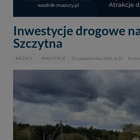
Inwestycje drogowe na
Szczytna
BIEŻĄCE
INWESTYCJE
22 października 2021, 6:25
Komen