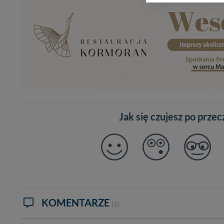
zasadach i funkcjona
Administratorem Twoi
11-500 Giżycko. Może
W każdej chwili może
przetwarzania. Pamię
informacji zawartych
przypadkach nie może
Dziękujemy, i życzmy
Jak się czujesz po prze
KOMENTARZE
(2)