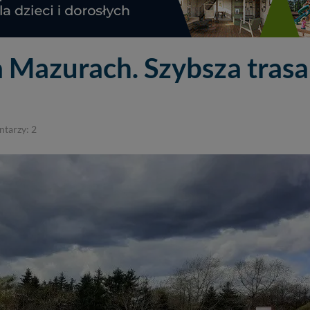
 Mazurach. Szybsza trasa
tarzy: 2