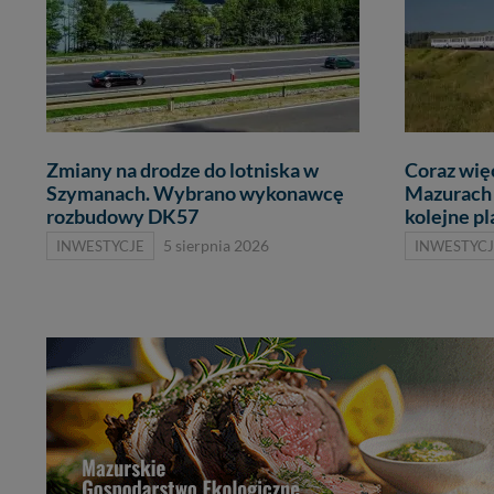
Zmiany na drodze do lotniska w
Coraz wię
Szymanach. Wybrano wykonawcę
Mazurach 
rozbudowy DK57
kolejne p
INWESTYCJE
5 sierpnia 2026
INWESTYCJ