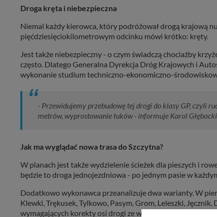
Droga kręta i niebezpieczna
Niemal każdy kierowca, który podróżował drogą krajową n
pięćdziesięciokilometrowym odcinku mówi krótko: kręty.
Jest także niebezpieczny - o czym świadczą chociażby krzy
często. Dlatego Generalna Dyrekcja Dróg Krajowych i Auto
wykonanie studium techniczno-ekonomiczno-środowiskoweg
- Przewidujemy przebudowę tej drogi do klasy GP, czyli ru
metrów, wyprostowanie łuków - informuje Karol Głębocki
Jak ma wyglądać nowa trasa do Szczytna?
W planach jest także wydzielenie ścieżek dla pieszych i ro
będzie to droga jednojezdniowa - po jednym pasie w każdy
Dodatkowo wykonawca przeanalizuje dwa warianty. W pier
Klewki, Trękusek, Tylkowo, Pasym, Grom, Leleszki, Jęcznik.
wymagających korekty osi drogi ze względu na niekorzystną