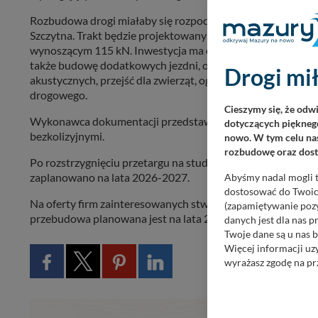
Rozbudowa drogi miałaby się rozpocząć od ronda pomiędz
Szczytna. Trakt będzie projektowany do prędkości 80 km/
wynoszącym 115 kN. Inwestycja ma objąć poza rozbudową j
także budowę dodatkowych jezdni, obsługujących przyległ
Drogi mił
akustycznych, przejść dla zwierząt, ogrodzeń, zieleni izolac
drogowego.
Cieszymy się, że odw
Wykonawca dokumentacji przedstawi również plan zastąpi
dotyczących pięknego
bezkolizyjnymi.
nowo. W tym celu nas
rozbudowę oraz dosta
Po rozstrzygnięciu przetargu na studium, ruszą prace przy
zaplanowano na lata 2026-2027.
Abyśmy nadal mogli t
dostosować do Twoich
Na oferty firm zainteresowanych stworzeniem dokumentac
(zapamiętywanie pozy
przebudowa planowana jest na lata 2026 – 2027.
danych jest dla nas 
Twoje dane są u nas b
Więcej informacji uz
wyrażasz zgodę na pr
Nasz serwis nie wyk
Wyjątkiem jest sytua
kontaktowego, przekaz