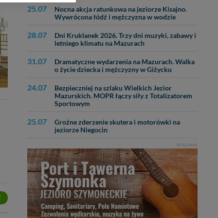
25.07
Nocna akcja ratunkowa na jeziorze Kisajno.
Wywrócona łódź i mężczyzna w wodzie
bą ul. Wiejska 17,
28.07
Dni Kruklanek 2026. Trzy dni muzyki, zabawy i
letniego klimatu na Mazurach
ęcia, zabronić ich
31.07
Dramatyczne wydarzenia na Mazurach. Walka
praw w odniesieniu do
o życie dziecka i mężczyzny w Giżycku
lików - w pewnych
24.07
Bezpieczniej na szlaku Wielkich Jezior
Mazurskich. MOPR łączy siły z Totalizatorem
Sportowym
25.07
Groźne zderzenie skutera i motorówki na
jeziorze Niegocin
REKLAMA
Z