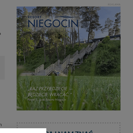
REKLAMA
o
h