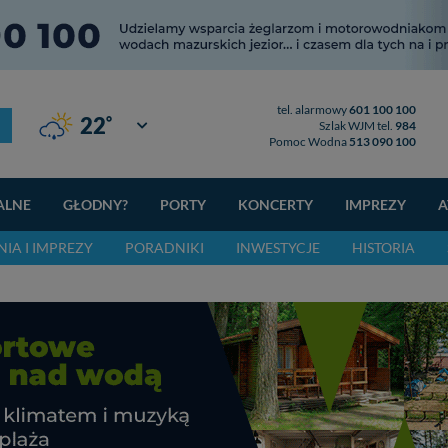
tel. alarmowy
601 100 100
°
22
Giżycko
Szlak WJM tel.
984
Pomoc Wodna
513 090 100
ALNE
GŁODNY?
PORTY
KONCERTY
IMPREZY
A
IA I IMPREZY
PORADNIKI
INWESTYCJE
HISTORIA