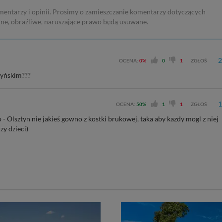
mentarzy i opinii. Prosimy o zamieszczanie komentarzy dotyczących
rne, obraźliwe, naruszające prawo będą usuwane.
2
OCENA:
0%
0
1
ZGŁOŚ
tyńskim???
1
OCENA:
50%
1
1
ZGŁOŚ
 Olsztyn nie jakieś gowno z kostki brukowej, taka aby kazdy mogl z niej
zy dzieci)