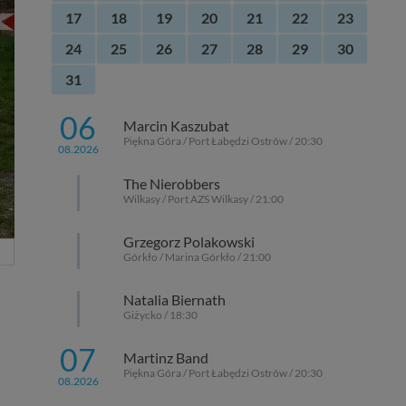
17
18
19
20
21
22
23
24
25
26
27
28
29
30
31
06
Marcin Kaszubat
Piękna Góra / Port Łabędzi Ostrów / 20:30
08.2026
The Nierobbers
Wilkasy / Port AZS Wilkasy / 21:00
Grzegorz Polakowski
Górkło / Marina Górkło / 21:00
Natalia Biernath
Giżycko / 18:30
07
Martinz Band
Piękna Góra / Port Łabędzi Ostrów / 20:30
08.2026