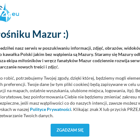
y Szczęsnym a Klewkami do początku projektowanej obwodnicy
h poza terenem zabudowanym do standardu GP z naciskiem na oś
ezdni, budową skrzyżowań drogowych i obiektów inżynieryjnych,
y teren, budowę systemu odwodnienia, budowę m.in. ekranów
ośniku Mazur :)
yjnej, ciągów dla ruchu pieszego i rowerowego, oświetlenia
iedziłeś nasz serwis w poszukiwaniu informacji, zdjęć, obrazów, widok
enia przejazdów kolejowo-drogowych rozwiązaniami
 kawałka Polski jakim bez wątpienia są Mazury. Staramy się Mazury odk
za ekipa miłośników i wręcz fanatyków Mazur codziennie rozwija serwi
rczanie nowych treści i zdj
ęć.
gotowawcze. Wykonawca będzie miał na to 4 lata. Remont drogi
o robić, potrzebujemy Twojej zgody, dzięki której, będziemy mogli eleme
 preferencji. Twoje dane (w tym pliki cookies) będą zapisywane w celu 
ji przebudowy DK53 GDKKiA czeka do 29 października. Sama
cji na mapach, ostatnie wyszukania, ulubione miejsca, logowania, itp). 
priorytetowe, bez poinformowania Ciebie nie będziemy zmieniać zakresu 
ezpieczne, jeśli masz wątpliwości co do naszych intencji, zawsze możesz
yskach w naszej
Polityce Prywatności
. Klikając znak X lub przycisk P
zetwarzanie Twoich danych.
orzystuje oraz nie udostępnia Twoich danych innym podmiotom oraz oso
ZGADZAM SIĘ
REKL
cja, gdy przekazanie Twoich danych jest elementem usługi (przekazanie d
anie danych w przypadku rezerwacji usług typu: nocleg, czartery, itp). W