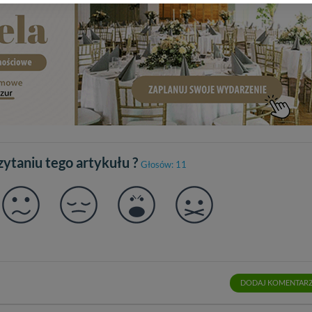
lności serwisu w
Regulaminie Serwisu
.
ch danych jest: Agencja Reklamowa Kreacja Monika Borkowska, z siedzi
sz z nami skontaktować się za pośrednictwem tej
strony
.
sz: zażądać dostępu do swoich danych, zażądać ich poprawienia lub usuni
taj jednak, że nie zawsze jest możliwe techniczne zrealizowanie Twoich 
 w plikach cookies. Twoja przeglądarka umożliwia Ci skasowanie tych p
my tego zrobić za Ciebie.
 miłego odkrywania Mazur na nowo...
czytaniu tego artykułu ?
Głosów: 11
DODAJ KOMENTAR