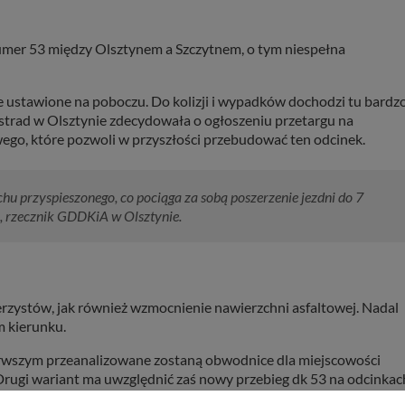
umer 53 między Olsztynem a Szczytnem, o tym niespełna
że ustawione na poboczu. Do kolizji i wypadków dochodzi tu bardz
strad w Olsztynie zdecydowała o ogłoszeniu przetargu na
o, które pozwoli w przyszłości przebudować ten odcinek.
chu przyspieszonego, co pociąga za sobą poszerzenie jezdni do 7
, rzecznik GDDKiA w Olsztynie.
werzystów, jak również wzmocnienie nawierzchni asfaltowej. Nadal
m kierunku.
wszym przeanalizowane zostaną obwodnice dla miejscowości
 Drugi wariant ma uwzględnić zaś nowy przebieg dk 53 na odcinkac
 lub niezgodną z przepisami geometrię.