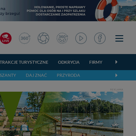
TRAKCJE TURYSTYCZNE
ODKRYCIA
FIRMY
OGŁOSZEN
SZANTY
DAJ ZNAĆ
PRZYRODA
REKLAMA