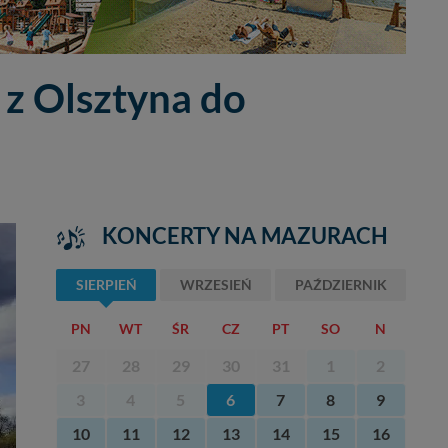
 z Olsztyna do
KONCERTY NA MAZURACH
SIERPIEŃ
WRZESIEŃ
PAŹDZIERNIK
PN
WT
ŚR
CZ
PT
SO
N
27
28
29
30
31
1
2
3
4
5
6
7
8
9
10
11
12
13
14
15
16