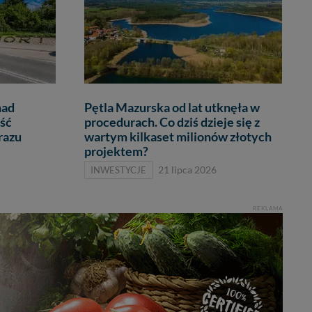
nad
Pętla Mazurska od lat utknęła w
ść
procedurach. Co dziś dzieje się z
razu
wartym kilkaset milionów złotych
projektem?
INWESTYCJE
21 lipca 2026
REKLAMA