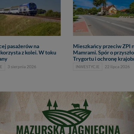
cej pasażerów na
Mieszkańcy przeciw ZPI 
korzysta z kolei. W toku
Mamrami. Spór o przyszło
lany
Trygortu i ochronę krajob
E
3 sierpnia 2026
INWESTYCJE
22 lipca 2026