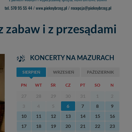
z zabaw i z przesądami
KONCERTY NA MAZURACH
SIERPIEŃ
WRZESIEŃ
PAŹDZIERNIK
PN
WT
ŚR
CZ
PT
SO
N
27
28
29
30
31
1
2
3
4
5
6
7
8
9
10
11
12
13
14
15
16
17
18
19
20
21
22
23