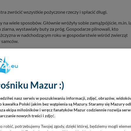
ra zwrócić wszystkie pożyczone rzeczy i spłacić długi.
na wiele sposobów. Głównie wróżyły sobie zamążpójście, m.in. l
h ziarna, wystawiały buty za próg. Gospodarze pilnowali, kto
o mężczyzna w nadchodzącym roku w gospodarstwie wśród zwierząt
ny samców.
w – odwiedziny duchów i człowiek bez
odłogę posypywano piaskiem. Ściany i sufit przystrajano
ośniku Mazur :)
ch, które swoje ślady pozostawiały właśnie na piasku. Na Mazura
i, wierzono bowiem, że w przeciwnym wypadku następnego dnia
iedziłeś nasz serwis w poszukiwaniu informacji, zdjęć, obrazów, widok
 kawałka Polski jakim bez wątpienia są Mazury. Staramy się Mazury odk
ę, w której rozczyniały ciasto na wypiek noworocznych ciastek
za ekipa miłośników i wręcz fanatyków Mazur codziennie rozwija serwi
wniają one spokój i dobrobyt; częstowano nimi gospodarskie
rczanie nowych treści i zdj
ęć.
przechowywano przez cały rok. Gdy chorowało bydło - leczono je
o robić, potrzebujemy Twojej zgody, dzięki której, będziemy mogli eleme