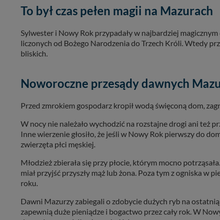
To był czas pełen magii na Mazurach
Sylwester i Nowy Rok przypadały w najbardziej magicznym d
liczonych od Bożego Narodzenia do Trzech Króli. Wtedy prz
bliskich.
Noworoczne przesądy dawnych Maz
Przed zmrokiem gospodarz kropił wodą święconą dom, zagro
W nocy nie należało wychodzić na rozstajne drogi ani też p
Inne wierzenie głosiło, że jeśli w Nowy Rok pierwszy do do
zwierzęta płci męskiej.
Młodzież zbierała się przy płocie, którym mocno potrząsała
miał przyjść przyszły mąż lub żona. Poza tym z ogniska w 
roku.
Dawni Mazurzy zabiegali o zdobycie dużych ryb na ostatnią
zapewnią duże pieniądze i bogactwo przez cały rok. W Nowy