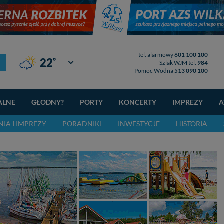
tel. alarmowy
601 100 100
°
22
Giżycko
Szlak WJM tel.
984
Pomoc Wodna
513 090 100
ALNE
GŁODNY?
PORTY
KONCERTY
IMPREZY
A
IA I IMPREZY
PORADNIKI
INWESTYCJE
HISTORIA