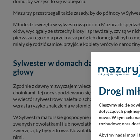
domu, by szczęściło się w obejściu.
Mazurzy przestrzegali także zasady, by do północy w Sylwest
Młode dziewczęta w sylwestrową noc na Mazurach spędzały 
ołów, wyciągały ze strzechy kłosy i sprawdzały, czy są w nic
pierwszy tego dnia przekracza próg ich domu; jeśli był t
miały się rodzić samice, przyjście kobiety wróżyło narodzi
Sylwester w domach dawnych Mazuró
głowy
Zgodnie z dawnym zwyczajem wieczorem uprzątano izbę, a p
Drogi mił
choinkami. Tej nocy spodziewano się odwiedzin dusz zmarły
w wieczór sylwestrowy należało schować nóż od sieczkarn
Cieszymy się, że odw
wzrasta ryzyko znalezienia w słomie człowieka bez głowy.
dotyczących pięknego
W Sylwestra mazurskie gospodynie na słomie stawiały dzież
nowo. W tym celu nas
zwanych nowolatkami (lub nowelatkami). Wierzono, że zape
rozbudowę oraz dosta
zwierzęta, by były zdrowe. Nowolatki suszono i starannie 
Abyśmy nadal mogli t
nimi.