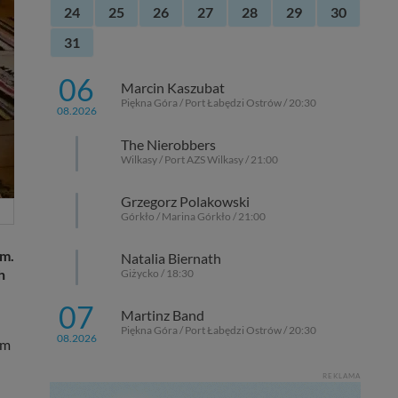
24
25
26
27
28
29
30
31
06
Marcin Kaszubat
Piękna Góra / Port Łabędzi Ostrów / 20:30
08.2026
The Nierobbers
Wilkasy / Port AZS Wilkasy / 21:00
Grzegorz Polakowski
Górkło / Marina Górkło / 21:00
em.
Natalia Biernath
h
Giżycko / 18:30
07
Martinz Band
Piękna Góra / Port Łabędzi Ostrów / 20:30
08.2026
em
REKLAMA