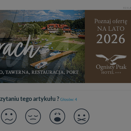
REKL
czytaniu tego artykułu ?
Głosów: 4