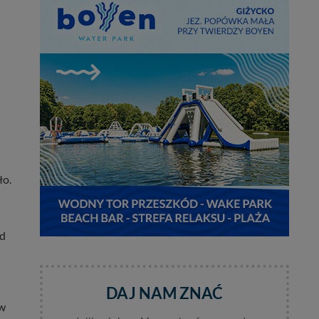
ło.
ąd
DAJ NAM ZNAĆ
 w