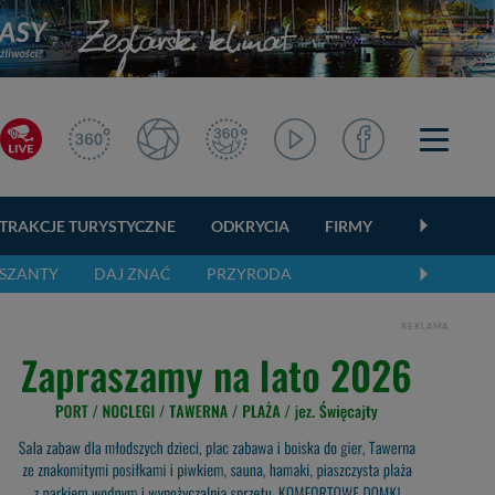
TRAKCJE TURYSTYCZNE
ODKRYCIA
FIRMY
OGŁOSZEN
SZANTY
DAJ ZNAĆ
PRZYRODA
REKLAMA