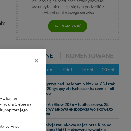
Jeśli coś się na Mazurach zafascynowało,
wzburzyło lub chcesz się tym podzielić z
czytelnikami naszego serwisu
ały
DAJ NAM ZNAĆ
POPULARNE
KOMENTOWANE
×
z ostatnich 3 dni
7 dni
14 dni
30 dni
31.07
Ciężki sprzęt nad Jeziorem Nidzkim. 63-latek
ch
zapłaci 20 tysięcy złotych za zniszczenie linii
brzegowej
ów z kamer
29.07
ryć dla Ciebie na
Mazury AirShow 2026 – jubileuszowa, 25.
edycja z wyjątkową ekspozycją wojskowego
s, poprzez jego
lotnictwa
25.07
Nocna akcja ratunkowa na jeziorze Kisajno.
nty serwisu
Wywrócona łódź i mężczyzna w wodzie