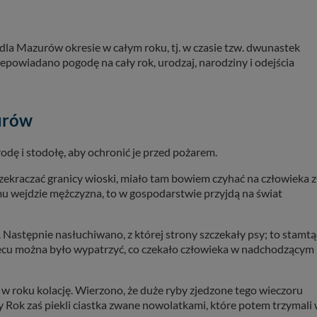
la Mazurów okresie w całym roku, tj. w czasie tzw. dwunastek
epowiadano pogodę na cały rok, urodzaj, narodziny i odejścia
urów
dę i stodołę, aby ochronić je przed pożarem.
rzekraczać granicy wioski, miało tam bowiem czyhać na człowieka z
mu wejdzie mężczyzna, to w gospodarstwie przyjdą na świat
. Następnie nasłuchiwano, z której strony szczekały psy; to stamt
piecu można było wypatrzyć, co czekało człowieka w nadchodzącym
 w roku kolację. Wierzono, że duże ryby zjedzone tego wieczoru
 Rok zaś piekli ciastka zwane nowolatkami, które potem trzymali