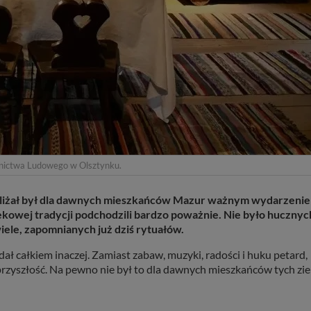
nictwa Ludowego w Olsztynku.
 zbliżał był dla dawnych mieszkańców Mazur ważnym wydarzeni
kowej tradycji podchodzili bardzo poważnie. Nie było hucznyc
ele, zapomnianych już dziś rytuałów.
ał całkiem inaczej. Zamiast zabaw, muzyki, radości i huku petard,
 przyszłość. Na pewno nie był to dla dawnych mieszkańców tych zi