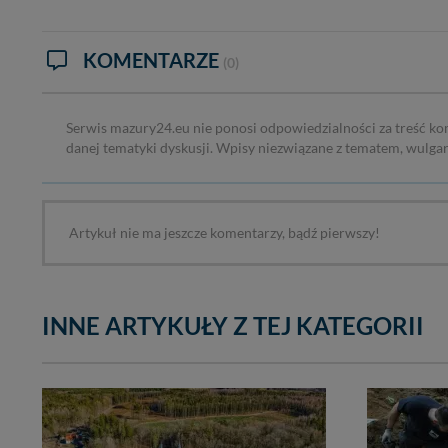
KOMENTARZE
(0)
Serwis mazury24.eu nie ponosi odpowiedzialności za treść ko
danej tematyki dyskusji. Wpisy niezwiązane z tematem, wulga
Artykuł nie ma jeszcze komentarzy, bądź pierwszy!
INNE ARTYKUŁY Z TEJ KATEGORII