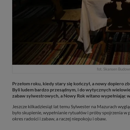
fot. Skansen Budow
Przełom roku, kiedy stary się kończył, a nowy dopiero
Byli ludem bardzo przesądnym, i do wytycznych wielowie
zabaw sylwestrowych, a Nowy Rok witano wypełniając wi
Jeszcze kilkadziesiąt lat temu Sylwester na Mazurach wygląd
było skupienie, wypełnianie rytuałów i próby spojrzenia w
okres radości i zabaw, a raczej niepokoju i obaw.