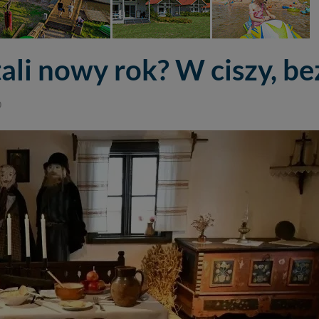
li nowy rok? W ciszy, be
0