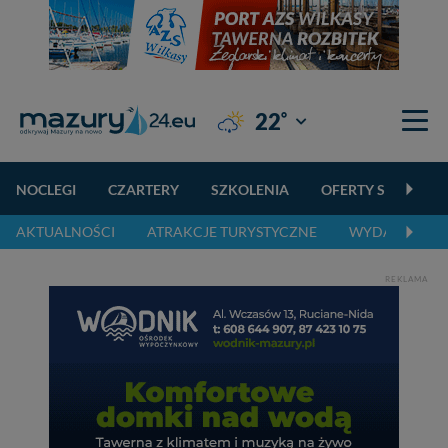
°
22
Giżycko
NOCLEGI
CZARTERY
SZKOLENIA
OFERTY SPECJALN
AKTUALNOŚCI
ATRAKCJE TURYSTYCZNE
WYDARZENIA 
REKLAMA