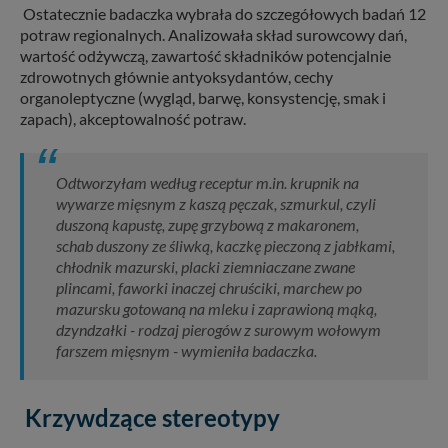
Ostatecznie badaczka wybrała do szczegółowych badań 12
potraw regionalnych. Analizowała skład surowcowy dań,
wartość odżywczą, zawartość składników potencjalnie
zdrowotnych głównie antyoksydantów, cechy
organoleptyczne (wygląd, barwę, konsystencję, smak i
zapach), akceptowalność potraw.
Odtworzyłam według receptur m.in. krupnik na
wywarze mięsnym z kaszą pęczak, szmurkul, czyli
duszoną kapustę, zupę grzybową z makaronem,
schab duszony ze śliwką, kaczkę pieczoną z jabłkami,
chłodnik mazurski, placki ziemniaczane zwane
plincami, faworki inaczej chruściki, marchew po
mazursku gotowaną na mleku i zaprawioną mąką,
dzyndzałki - rodzaj pierogów z surowym wołowym
farszem mięsnym - wymieniła badaczka.
Krzywdzące stereotypy