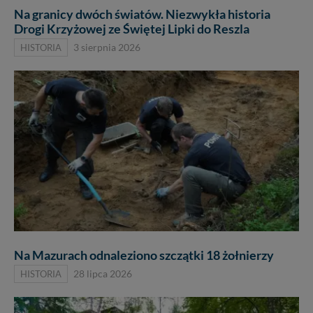
Na granicy dwóch światów. Niezwykła historia
Drogi Krzyżowej ze Świętej Lipki do Reszla
HISTORIA
3 sierpnia 2026
Na Mazurach odnaleziono szczątki 18 żołnierzy
HISTORIA
28 lipca 2026