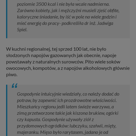
poziomie 3500 kcal i nie była wcale nadmierna.
Zarówno kobiety, jak i mężczyźni musieli zjeść obfite,
kaloryczne śniadanie, by iść w pole na wiele godzin i
mieć energię do pracy- podkreśliła dr inż. Jadwiga
Spiel.
W kuchni regionalnej, tej sprzed 100 lat, nie było
słodzonych napojów gazowanych jak obecnie, napoje
powstawały z naturalnych surowców. Pito wiele soków
owocowych, kompotów, a z napojów alkoholowych głównie
piwo.
Gospodynie intuicyjnie wiedziały, co należy dodać do
potraw, by zapewnić ich prozdrowotne właściwości.
Mieszkańcy regionu jedli latem świeże warzywa, a
zimą przetworzone takie jak kiszona brukiew, ogórki
czy kapusta. Gospodynie używały ziół z
przydomowych ogródków: lubczyku, szałwii, mięty,
majeranku. Mięso było rarytasem, jadano je od