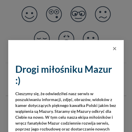
×
Drogi miłośniku Mazur
KOMENTARZE
(0)
:)
DODAJ KOMENTARZ
Cieszymy się, że odwiedziłeś nasz serwis w
poszukiwaniu informacji, zdjęć, obrazów, widoków z
kamer dotyczących pięknego kawałka Polski jakim bez
Serwis mazury24.eu nie ponosi odpowiedzialności za treść
wątpienia są Mazury. Staramy się Mazury odkryć dla
komentarzy i opinii. Prosimy o zamieszczanie komentarzy
Ciebie na nowo. W tym celu nasza ekipa miłośników i
dotyczących danej tematyki dyskusji. Wpisy niezwiązane z
wręcz fanatyków Mazur codziennie rozwija serwis,
tematem, wulgarne, obraźliwe, naruszające prawo będą
poprzez jego rozbudowę oraz dostarczanie nowych
usuwane.