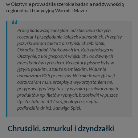
w Olsztynie prowadziła szerokie badania nad żywnością
regionalną i tradycyjną Warmii i Mazur.
Pracę badawczą zaczęłam od zbierania starych
receptur i przeglądania książek kucharskich. Przepisy
pozyskiwałam także z olsztyńskich bibliotek,
Ośrodka Badań Naukowych im. Kętrzyńskiego w
Olsztynie, z kół gospodyń wiejskich i od dawnych
mieszkańców tych ziem. Receptury pisane były w
języku polskim, a także niemieckim. W sumie
odnalazłam 825 przepisów. W trakcie weryfikacji
odrzucałam m.in. przepisy z wykorzystaniem np.
przypraw typu Vegeta, czy wysoko przetworzonych
produktów np. filetów rybnych, brzoskwiń w puszce
itp. Zostało mi 447 oryginalnych receptur-
podkreśliła dr inż. Jadwiga Spiel.
Chruściki, szmurkul i dzyndzałki