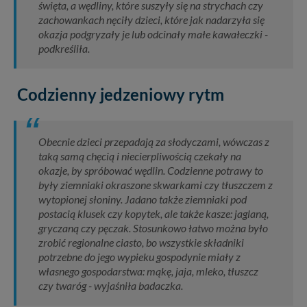
święta, a wędliny, które suszyły się na strychach czy
zachowankach nęciły dzieci, które jak nadarzyła się
okazja podgryzały je lub odcinały małe kawałeczki -
podkreśliła.
Codzienny jedzeniowy rytm
Obecnie dzieci przepadają za słodyczami, wówczas z
taką samą chęcią i niecierpliwością czekały na
okazje, by spróbować wędlin. Codzienne potrawy to
były ziemniaki okraszone skwarkami czy tłuszczem z
wytopionej słoniny. Jadano także ziemniaki pod
postacią klusek czy kopytek, ale także kasze: jaglaną,
gryczaną czy pęczak. Stosunkowo łatwo można było
zrobić regionalne ciasto, bo wszystkie składniki
potrzebne do jego wypieku gospodynie miały z
własnego gospodarstwa: mąkę, jaja, mleko, tłuszcz
czy twaróg - wyjaśniła badaczka.