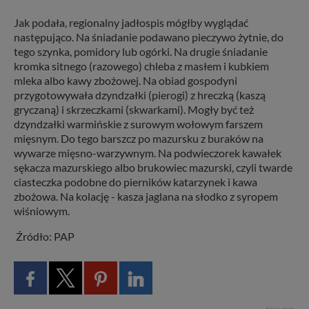
Jak podała, regionalny jadłospis mógłby wyglądać
następująco. Na śniadanie podawano pieczywo żytnie, do
tego szynka, pomidory lub ogórki. Na drugie śniadanie
kromka sitnego (razowego) chleba z masłem i kubkiem
mleka albo kawy zbożowej. Na obiad gospodyni
przygotowywała dzyndzałki (pierogi) z hreczką (kaszą
gryczaną) i skrzeczkami (skwarkami). Mogły być też
dzyndzałki warmińskie z surowym wołowym farszem
mięsnym. Do tego barszcz po mazursku z buraków na
wywarze mięsno-warzywnym. Na podwieczorek kawałek
sękacza mazurskiego albo brukowiec mazurski, czyli twarde
ciasteczka podobne do pierników katarzynek i kawa
zbożowa. Na kolację - kasza jaglana na słodko z syropem
wiśniowym.
Źródło: PAP