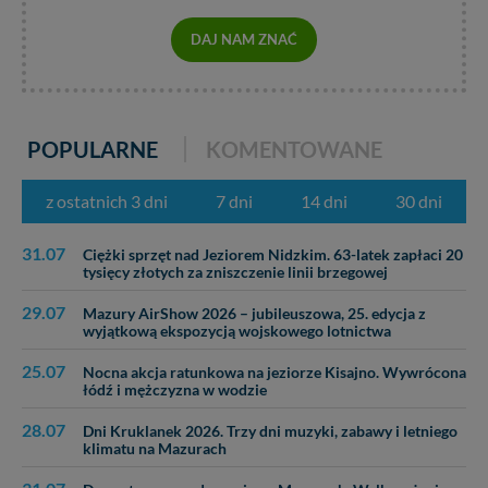
DAJ NAM ZNAĆ
POPULARNE
KOMENTOWANE
z ostatnich 3 dni
7 dni
14 dni
30 dni
31.07
Ciężki sprzęt nad Jeziorem Nidzkim. 63-latek zapłaci 20
tysięcy złotych za zniszczenie linii brzegowej
29.07
Mazury AirShow 2026 – jubileuszowa, 25. edycja z
wyjątkową ekspozycją wojskowego lotnictwa
25.07
Nocna akcja ratunkowa na jeziorze Kisajno. Wywrócona
łódź i mężczyzna w wodzie
28.07
Dni Kruklanek 2026. Trzy dni muzyki, zabawy i letniego
klimatu na Mazurach