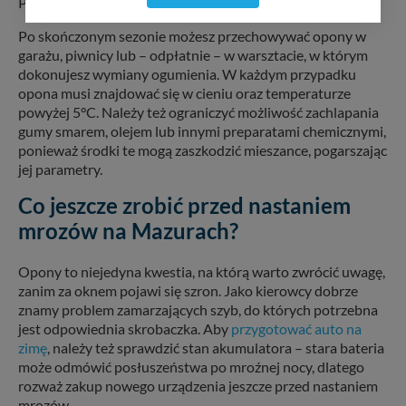
Pojezierzu nastał już czas na ogumienie zimowe.
serwisu (zapamiętywanie pozycji na mapach, ostatnie
Po skończonym sezonie możesz przechowywać opony w
wyszukania, ulubione miejsca, logowania, itp).
garażu, piwnicy lub – odpłatnie – w warsztacie, w którym
Bezpieczeństwo Twoich danych jest dla nas
priorytetowe, bez poinformowania Ciebie nie będziemy
dokonujesz wymiany ogumienia. W każdym przypadku
zmieniać zakresu naszych uprawnień. Twoje dane są u
opona musi znajdować się w cieniu oraz temperaturze
nas bezpieczne, jeśli masz wątpliwości co do naszych
powyżej 5°C. Należy też ograniczyć możliwość zachlapania
intencji, zawsze możesz wycofać swoją zgodę. Więcej
gumy smarem, olejem lub innymi preparatami chemicznymi,
informacji uzyskach w naszej
Polityce Prywatności
.
ponieważ środki te mogą zaszkodzić mieszance, pogarszając
Klikając znak X lub przycisk PRZEJDŹ DO SERWISU
jej parametry.
wyrażasz zgodę na przetwarzanie Twoich danych.
Co jeszcze zrobić przed nastaniem
Nasz serwis nie wykorzystuje oraz nie udostępnia
mrozów na Mazurach?
Twoich danych innym podmiotom oraz osobom
trzecim. Wyjątkiem jest sytuacja, gdy przekazanie
Twoich danych jest elementem usługi (przekazanie
Opony to niejedyna kwestia, na którą warto zwrócić uwagę,
danych z formularza kontaktowego, przekazanie danych
zanim za oknem pojawi się szron. Jako kierowcy dobrze
w przypadku rezerwacji usług typu: nocleg, czartery,
znamy problem zamarzających szyb, do których potrzebna
itp). Więcej informacji o zasadach i funkcjonalności
jest odpowiednia skrobaczka. Aby
przygotować auto na
serwisu w
Regulaminie Serwisu
.
zimę
, należy też sprawdzić stan akumulatora – stara bateria
może odmówić posłuszeństwa po mroźnej nocy, dlatego
Administratorem Twoich danych jest: Agencja
rozważ zakup nowego urządzenia jeszcze przed nastaniem
Reklamowa Kreacja Monika Borkowska, z siedzibą ul.
mrozów.