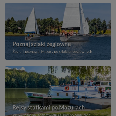
Poznaj szlaki żeglowne
Żegluj i poznawaj Mazury po szlakach żeglownych
Rejsy statkami po Mazurach
Wybierz się na jeden z wielu rejsów po Mazurach