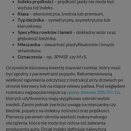
Indeks prędkości
– prędkość jazdy nie może być
wyższa niż indeks.
Klasa
– ekonomiczna, średnia lub premium.
Typ bieżnika
– symetryczny, asymetryczny lub
kierunkowy.
Specyfika rowków i lameli
– dokładny wzór oraz
głębokość bieżnika.
Mieszanka
– zawartość plastyfikatorów i innych
składników.
Oznaczenia
– np. 3PMSF czy M+S.
Oczywiście kluczową kwestię stanowi rozmiar, który musi
być zgodny z parametrami pojazdu. Rekomendowaną
wielkość ogumienia odczytasz z instrukcji przy drzwiach po
stronie kierowcy lub na klapce wlewu paliwa. Pod względem
rozmiaru najpopularniejsze są
opony zimowe 205/55 r16
,
których użytkownicy mają wyjątkowo szeroki wybór
modeli. Zanim jednak zwrócisz uwagę na mieszankę czy
bieżnik, popatrz na indeksy nośności oraz prędkości.
Pierwszy parametr określa wartość maksymalnego
obciążenia, która nie może być niższa niż zalecenia
producenta auta. Drugi indeks definiuje najwyższą