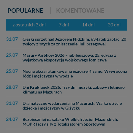
POPULARNE
KOMENTOWANE
z ostatnich 3 dni
7 dni
14 dni
30 dni
31.07
Ciężki sprzęt nad Jeziorem Nidzkim. 63-latek zapłaci 20
tysięcy złotych za zniszczenie linii brzegowej
29.07
Mazury AirShow 2026 – jubileuszowa, 25. edycja z
wyjątkową ekspozycją wojskowego lotnictwa
25.07
Nocna akcja ratunkowa na jeziorze Kisajno. Wywrócona
łódź i mężczyzna w wodzie
28.07
Dni Kruklanek 2026. Trzy dni muzyki, zabawy i letniego
klimatu na Mazurach
31.07
Dramatyczne wydarzenia na Mazurach. Walka o życie
dziecka i mężczyzny w Giżycku
24.07
Bezpieczniej na szlaku Wielkich Jezior Mazurskich.
MOPR łączy siły z Totalizatorem Sportowym