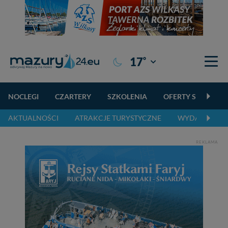
°
17
Giżycko
NOCLEGI
CZARTERY
SZKOLENIA
OFERTY SPECJALN
AKTUALNOŚCI
ATRAKCJE TURYSTYCZNE
WYDARZENIA 
REKLAMA