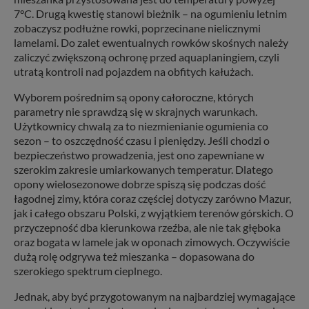
7°C. Drugą kwestię stanowi bieżnik – na ogumieniu letnim
zobaczysz podłużne rowki, poprzecinane nielicznymi
lamelami. Do zalet ewentualnych rowków skośnych należy
zaliczyć zwiększoną ochronę przed aquaplaningiem, czyli
utratą kontroli nad pojazdem na obfitych kałużach.
Wyborem pośrednim są opony całoroczne, których
parametry nie sprawdzą się w skrajnych warunkach.
Użytkownicy chwalą za to niezmienianie ogumienia co
sezon – to oszczędność czasu i pieniędzy. Jeśli chodzi o
bezpieczeństwo prowadzenia, jest ono zapewniane w
szerokim zakresie umiarkowanych temperatur. Dlatego
opony wielosezonowe dobrze spiszą się podczas dość
łagodnej zimy, która coraz częściej dotyczy zarówno Mazur,
jak i całego obszaru Polski, z wyjątkiem terenów górskich. O
przyczepność dba kierunkowa rzeźba, ale nie tak głęboka
oraz bogata w lamele jak w oponach zimowych. Oczywiście
dużą rolę odgrywa też mieszanka – dopasowana do
szerokiego spektrum cieplnego.
Jednak, aby być przygotowanym na najbardziej wymagające