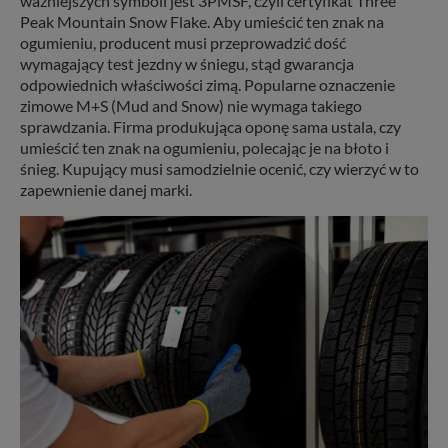
ważniejszych symboli jest 3PMSF, czyli certyfikat Three
Peak Mountain Snow Flake. Aby umieścić ten znak na
ogumieniu, producent musi przeprowadzić dość
wymagający test jezdny w śniegu, stąd gwarancja
odpowiednich właściwości zimą. Popularne oznaczenie
zimowe M+S (Mud and Snow) nie wymaga takiego
sprawdzania. Firma produkująca oponę sama ustala, czy
umieścić ten znak na ogumieniu, polecając je na błoto i
śnieg. Kupujący musi samodzielnie ocenić, czy wierzyć w to
zapewnienie danej marki.