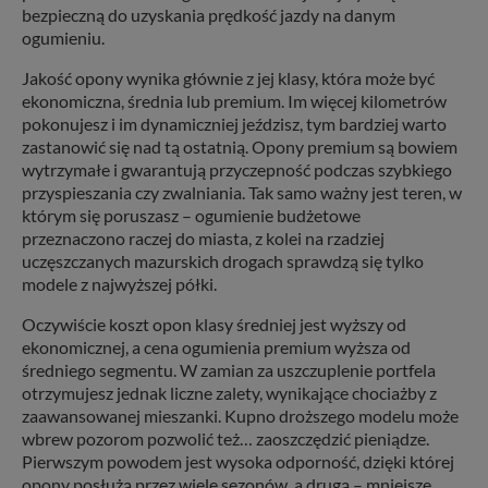
bezpieczną do uzyskania prędkość jazdy na danym
ogumieniu.
Jakość opony wynika głównie z jej klasy, która może być
ekonomiczna, średnia lub premium. Im więcej kilometrów
pokonujesz i im dynamiczniej jeździsz, tym bardziej warto
zastanowić się nad tą ostatnią. Opony premium są bowiem
wytrzymałe i gwarantują przyczepność podczas szybkiego
przyspieszania czy zwalniania. Tak samo ważny jest teren, w
którym się poruszasz – ogumienie budżetowe
przeznaczono raczej do miasta, z kolei na rzadziej
uczęszczanych mazurskich drogach sprawdzą się tylko
modele z najwyższej półki.
Oczywiście koszt opon klasy średniej jest wyższy od
ekonomicznej, a cena ogumienia premium wyższa od
średniego segmentu. W zamian za uszczuplenie portfela
otrzymujesz jednak liczne zalety, wynikające chociażby z
zaawansowanej mieszanki. Kupno droższego modelu może
wbrew pozorom pozwolić też… zaoszczędzić pieniądze.
Pierwszym powodem jest wysoka odporność, dzięki której
opony posłużą przez wiele sezonów, a drugą – mniejsze