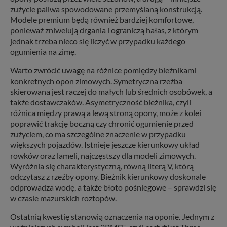
zużycie paliwa spowodowane przemyślaną konstrukcją.
Modele premium będą również bardziej komfortowe,
ponieważ zniwelują drgania i ograniczą hałas, z którym
jednak trzeba nieco się liczyć w przypadku każdego
ogumienia na zimę.
Warto zwrócić uwagę na różnice pomiędzy bieżnikami
konkretnych opon zimowych. Symetryczna rzeźba
skierowana jest raczej do małych lub średnich osobówek, a
także dostawczaków. Asymetryczność bieżnika, czyli
różnica między prawą a lewą stroną opony, może z kolei
poprawić trakcję boczną czy chronić ogumienie przed
zużyciem, co ma szczególne znaczenie w przypadku
większych pojazdów. Istnieje jeszcze kierunkowy układ
rowków oraz lameli, najczęstszy dla modeli zimowych.
Wyróżnia się charakterystyczną, równą literą V, którą
odczytasz z rzeźby opony. Bieżnik kierunkowy doskonale
odprowadza wodę, a także błoto pośniegowe – sprawdzi się
w czasie mazurskich roztopów.
Ostatnią kwestię stanowią oznaczenia na oponie. Jednym z