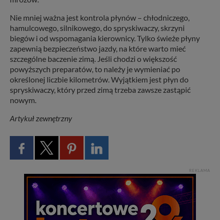
Wiejska 17, 11-500 Giżycko. Możesz z nami
skontaktować się za pośrednictwem tej
strony
.
Nie mniej ważna jest kontrola płynów – chłodniczego,
hamulcowego, silnikowego, do spryskiwaczy, skrzyni
W każdej chwili możesz: zażądać dostępu do swoich
biegów i od wspomagania kierownicy. Tylko świeże płyny
danych, zażądać ich poprawienia lub usunięcia,
zapewnią bezpieczeństwo jazdy, na które warto mieć
zabronić ich przetwarzania. Pamiętaj jednak, że nie
szczególne baczenie zimą. Jeśli chodzi o większość
zawsze jest możliwe techniczne zrealizowanie Twoich
powyższych preparatów, to należy je wymieniać po
praw w odniesieniu do informacji zawartych w plikach
cookies. Twoja przeglądarka umożliwia Ci skasowanie
określonej liczbie kilometrów. Wyjątkiem jest płyn do
tych plików - w pewnych przypadkach nie możemy tego
spryskiwaczy, który przed zimą trzeba zawsze zastąpić
zrobić za Ciebie.
nowym.
Dziękujemy, i życzmy miłego odkrywania Mazur na
Artykuł zewnętrzny
nowo...
REKLAMA