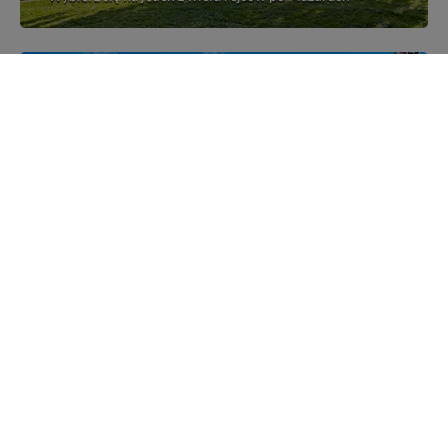
Mazurskie miejscowości
Poznaj mazurskie miejscowości, wsie i siedliska