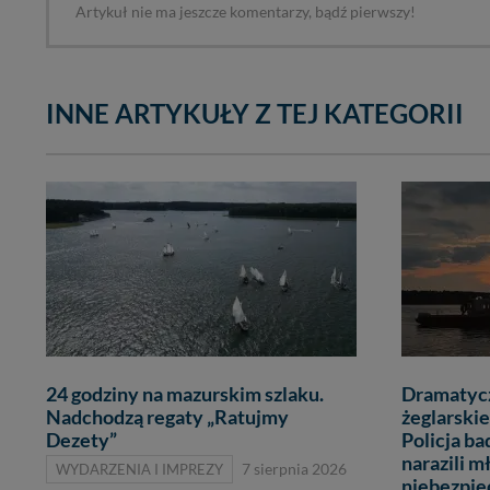
Artykuł nie ma jeszcze komentarzy, bądź pierwszy!
INNE ARTYKUŁY Z TEJ KATEGORII
24 godziny na mazurskim szlaku.
Dramatycz
Nadchodzą regaty „Ratujmy
żeglarskie
Dezety”
Policja ba
narazili m
WYDARZENIA I IMPREZY
7 sierpnia 2026
niebezpi