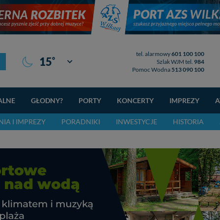
tel. alarmowy
601 100 100
°
15
Giżycko
Szlak WJM tel.
984
Pomoc Wodna
513 090 100
ALNE
GŁODNY?
PORTY
KONCERTY
IMPREZY
A
IA I IMPREZY
PORADNIKI
INWESTYCJE
HISTORIA