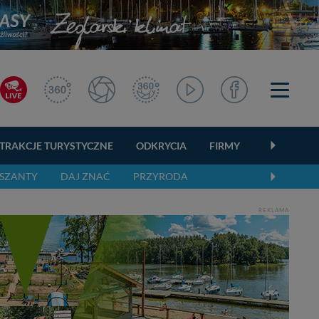
TRAKCJE TURYSTYCZNE
ODKRYCIA
FIRMY
OGŁOSZEN
SZANTY
DAJ ZNAĆ
PRZYRODA
REKLAMA