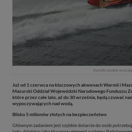
Karetki wodne wracają 
Już od 1 czerwca na kluczowych akwenach Warmii i Mazu
Mazurski Oddział Wojewódzki Narodowego Funduszu Zd
które przez całe lato, aż do 30 września, będą czuwać 
wypoczywających nad wodą.
Blisko 5 milionów złotych na bezpieczeństwo
Głównym zadaniem jest szybkie dotarcie do osób potrzebuj
lądu, działając jako kluczowy element systemu Państwow