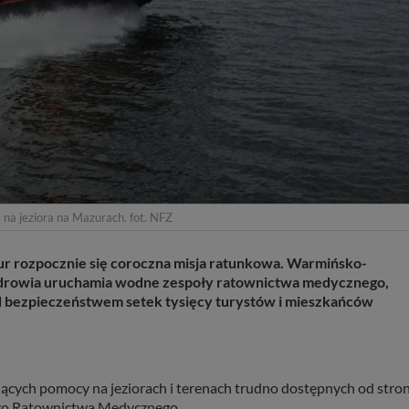
na jeziora na Mazurach. fot. NFZ
r rozpocznie się coroczna misja ratunkowa. Warmińsko-
rowia uruchamia wodne zespoły ratownictwa medycznego,
nad bezpieczeństwem setek tysięcy turystów i mieszkańców
ących pomocy na jeziorach i terenach trudno dostępnych od stro
ego Ratownictwa Medycznego.