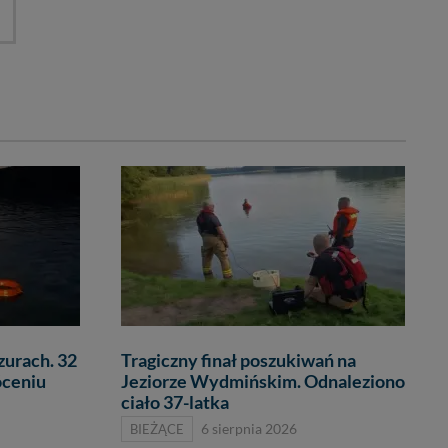
zurach. 32
Tragiczny finał poszukiwań na
óceniu
Jeziorze Wydmińskim. Odnaleziono
ciało 37-latka
BIEŻĄCE
6 sierpnia 2026