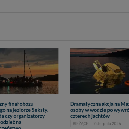
ny finał obozu
Dramatyczna akcja na Ma
go na jeziorze Seksty.
osoby w wodzie po wywr
da czy organizatorzy
czterech jachtów
łodzież na
BIEŻĄCE
7 sierpnia 2026
eczeństwo