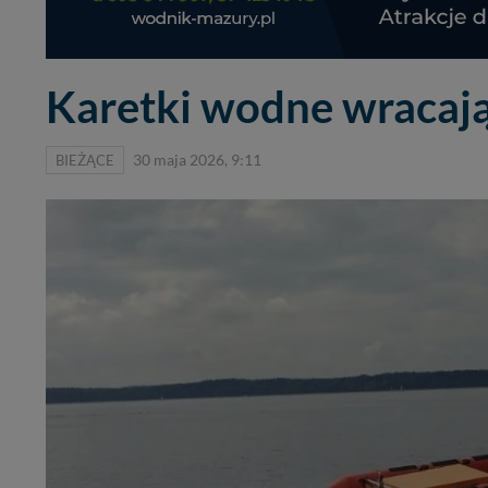
Karetki wodne wracają
BIEŻĄCE
30 maja 2026, 9:11