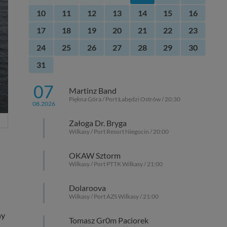
10
11
12
13
14
15
16
17
18
19
20
21
22
23
24
25
26
27
28
29
30
31
07
Martinz Band
Piękna Góra / Port Łabędzi Ostrów / 20:30
08.2026
Załoga Dr. Bryga
Wilkasy / Port Resort Niegocin / 20:00
OKAW Sztorm
Wilkasy / Port PTTK Wilkasy / 21:00
Dolaroova
Wilkasy / Port AZS Wilkasy / 21:00
ny
Tomasz Gr0m Paciorek