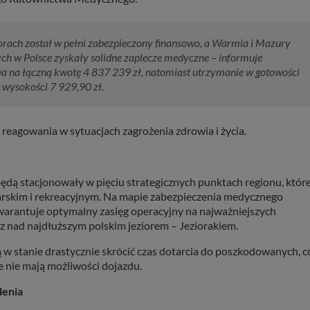
iorach został w pełni zabezpieczony finansowo, a Warmia i Mazury
ch w Polsce zyskały solidne zaplecze medyczne – informuje
a na łączną kwotę 4 837 239 zł, natomiast utrzymanie w gotowości
wysokości 7 929,90 zł.
reagowania w sytuacjach zagrożenia zdrowia i życia.
ą stacjonowały w pięciu strategicznych punktach regionu, któr
arskim i rekreacyjnym. Na mapie zabezpieczenia medycznego
 gwarantuje optymalny zasięg operacyjny na najważniejszych
az nad najdłuższym polskim jeziorem – Jeziorakiem.
 w stanie drastycznie skrócić czas dotarcia do poszkodowanych, c
e nie mają możliwości dojazdu.
lenia