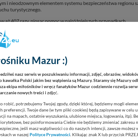
ażnym i nieodzownym elementem systemu bezpieczeństwa regionu s
ruchu turystycznego.
w aż 407 razy, niosąc pomoc w najróżniejszych przypadkach
je, że najczęstsze przyczyny wezwań obejmowały omdlenia i
i nadciśnienia tętniczego, a także ugryzienia i użądlenia przez
alergicznych.
sada
ośniku Mazur :)
a podstawie przepisów dotyczących systemu Państwowego
reślonych przez NFZ i Ministerstwo Zdrowia.
iedziłeś nasz serwis w poszukiwaniu informacji, zdjęć, obrazów, widok
 kawałka Polski jakim bez wątpienia są Mazury. Staramy się Mazury odk
 w praktyce na Mazurach i Warmii zespoły najczęściej pracują w
za ekipa miłośników i wręcz fanatyków Mazur codziennie rozwija serwi
 ratowników medycznych na pokładzie znajduje
rczanie nowych treści i zdj
ęć.
olenie do prowadzenia jednostki.
o robić, potrzebujemy Twojej zgody, dzięki której, będziemy mogli eleme
t do prowadzenia resuscytacji krążeniowo-oddechowej,
 preferencji. Twoje dane (w tym pliki cookies) będą zapisywane w celu 
ów, a po udzieleniu niezbędnej pomocy na wodzie pacjent jest
cji na mapach, ostatnie wyszukania, ulubione miejsca, logowania, itp). 
zności kołowy ambulans przewozi go prosto do Izby Przyjęć lub
priorytetowe, bez poinformowania Ciebie nie będziemy zmieniać zakresu 
ezpieczne, jeśli masz wątpliwości co do naszych intencji, zawsze możesz
yskach w naszej
Polityce Prywatności
. Klikając znak X lub przycisk P