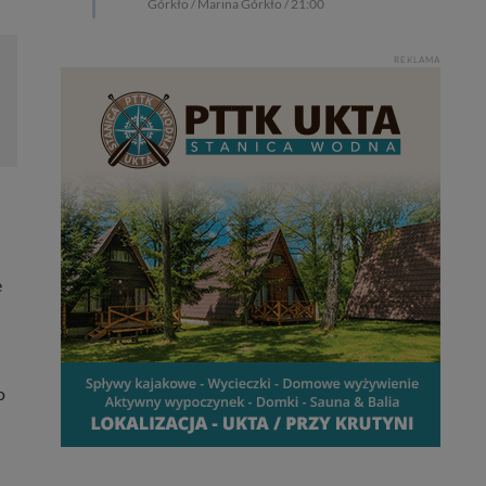
Górkło / Marina Górkło / 21:00
REKLAMA
e
o