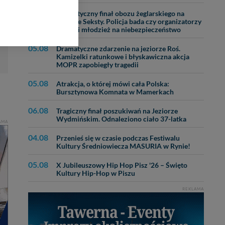
07.08
Dramatyczny finał obozu żeglarskiego na
jeziorze Seksty. Policja bada czy organizatorzy
bom trzecim.
narazili młodzież na niebezpieczeństwo
anych z formularza
ięcej informacji o
05.08
Dramatyczne zdarzenie na jeziorze Roś.
Kamizelki ratunkowe i błyskawiczna akcja
MOPR zapobiegły tragedii
bą ul. Wiejska 17,
05.08
Atrakcja, o której mówi cała Polska:
Bursztynowa Komnata w Mamerkach
ęcia, zabronić ich
praw w odniesieniu do
06.08
Tragiczny finał poszukiwań na Jeziorze
lików - w pewnych
Wydmińskim. Odnaleziono ciało 37-latka
AMA
04.08
Przenieś się w czasie podczas Festiwalu
Kultury Średniowiecza MASURIA w Rynie!
05.08
X Jubileuszowy Hip Hop Pisz '26 – Święto
Kultury Hip-Hop w Piszu
REKLAMA