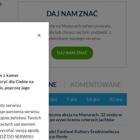
ą
DAJ NAM ZNAĆ
Jeśli coś się na Mazurach zafascynowało,
wzburzyło lub chcesz się tym podzielić z
×
czytelnikami naszego serwisu
DAJ NAM ZNAĆ
ów z kamer
ryć dla Ciebie na
POPULARNE
KOMENTOWANE
s, poprzez jego
z ostatnich 3 dni
7 dni
14 dni
30 dni
nty serwisu
usprawnienia serwisu
07.08
Dramatyczna akcja na Mazurach. 32 osoby w
Bezpieczeństwo Twoich
wodzie po wywróceniu czterech jachtów
naszych uprawnień.
 wycofać swoją zgodę.
04.08
Nadchodzi Festiwal Kultury Średniowiecza
RZEJDŹ DO SERWISU
Masuria w Rynie