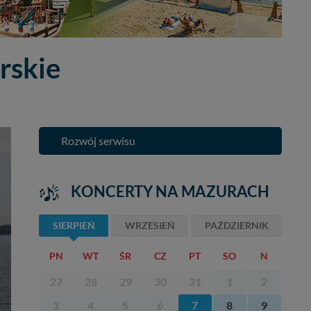
rskie
Rozwój serwisu
KONCERTY NA MAZURACH
SIERPIEŃ
WRZESIEŃ
PAŹDZIERNIK
PN
WT
ŚR
CZ
PT
SO
N
27
28
29
30
31
1
2
3
4
5
6
7
8
9