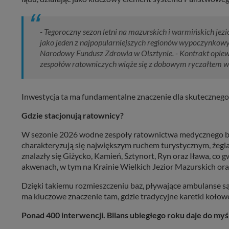
- Tegoroczny sezon letni na mazurskich i warmińskich jez
jako jeden z najpopularniejszych regionów wypoczynkowy
Narodowy Fundusz Zdrowia w Olsztynie. - Kontrakt opiew
zespołów ratowniczych wiąże się z dobowym ryczałtem w 
Inwestycja ta ma fundamentalne znaczenie dla skutecznego 
Gdzie stacjonują ratownicy?
W sezonie 2026 wodne zespoły ratownictwa medycznego będ
charakteryzują się największym ruchem turystycznym, żegl
znalazły się Giżycko, Kamień, Sztynort, Ryn oraz Iława, co
akwenach, w tym na Krainie Wielkich Jezior Mazurskich or
Dzięki takiemu rozmieszczeniu baz, pływające ambulanse są
ma kluczowe znaczenie tam, gdzie tradycyjne karetki kołow
Ponad 400 interwencji. Bilans ubiegłego roku daje do myś