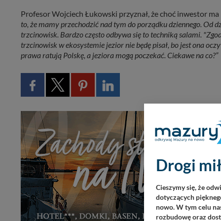
Profesor Wojciech Łukowski przyznał, że choć inwestor ma po
to, że mamy przechodzić nad tym do porządku dziennego. Od dzi
trzcinowisk. Bardzo często odbywa się to techniką salami. "Zgod
trzcinowisk w ekosystemie jezior nie będę pisał, bo jest ona ocz
prawa ratują Polskę, a jeziora mogą poczekać. Ciekawe na co?”
Drogi mił
Cieszymy się, że odw
dotyczących pięknego
nowo. W tym celu nas
rozbudowę oraz dosta