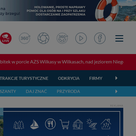
tek w porcie AZS Wilkasy w Wilkasach, nad jeziorem Niegocin. Bawci
TRAKCJE TURYSTYCZNE
ODKRYCIA
FIRMY
OGŁOSZEN
SZANTY
DAJ ZNAĆ
PRZYRODA
REKLAMA