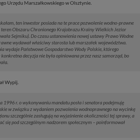
ego Urzędu Marszałkowskiego w Olsztynie.
zyskałam, ten inwestor posiada na te prace pozwolenie wodno-prawne
o teren Obszaru Chronionego Krajobrazu Krainy Wielkich Jezior
hwała Sejmiku). Do czasu ustanowienia nowej ustawy Prawo Wodne
prawne wydawał właściwy starosta lub marszałek województwa.
ia wydaje Państwowe Gospodarstwo Wody Polskie, którego
a konkretna decyzja nie była opiniowana przez nasz samorząd, bo
ała.
ał Wypij.
maja 1996 r. o wykonywaniu mandatu posła i senatora podejmuję
skie w związku z wydaniem pozwolenia wodnoprawnego na wycinkę
ionu szczególnie zasługują na wyjaśnienie okoliczności tej sprawy, a
wać się pod szczególnym nadzorem społecznym – poinformował