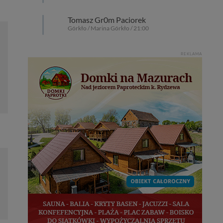
Tomasz Gr0m Paciorek
Górkło / Marina Górkło / 21:00
REKLAMA