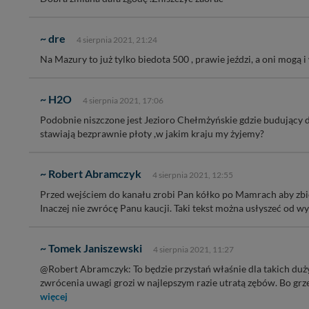
~ dre
4 sierpnia 2021, 21:24
Na Mazury to już tylko biedota 500 , prawie jeździ, a oni mogą i
~ H2O
4 sierpnia 2021, 17:06
Podobnie niszczone jest Jezioro Chełmżyńskie gdzie budujący
stawiają bezprawnie płoty ,w jakim kraju my żyjemy?
~ Robert Abramczyk
4 sierpnia 2021, 12:55
Przed wejściem do kanału zrobi Pan kółko po Mamrach aby zbior
Inaczej nie zwrócę Panu kaucji. Taki tekst można usłyszeć od 
~ Tomek Janiszewski
4 sierpnia 2021, 11:27
@Robert Abramczyk: To będzie przystań właśnie dla takich duż
zwrócenia uwagi grozi w najlepszym razie utratą zębów. Bo grze
więcej