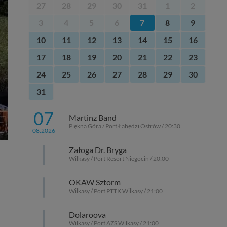
27
28
29
30
31
1
2
3
4
5
6
7
8
9
10
11
12
13
14
15
16
17
18
19
20
21
22
23
24
25
26
27
28
29
30
31
07
Martinz Band
Piękna Góra / Port Łabędzi Ostrów / 20:30
08.2026
Załoga Dr. Bryga
Wilkasy / Port Resort Niegocin / 20:00
OKAW Sztorm
Wilkasy / Port PTTK Wilkasy / 21:00
Dolaroova
Wilkasy / Port AZS Wilkasy / 21:00