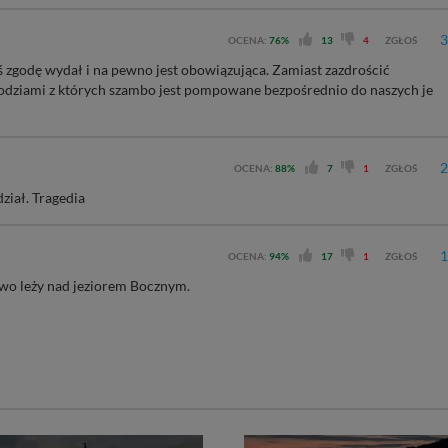
3
OCENA:
76%
13
4
ZGŁOŚ
 zgodę wydał i na pewno jest obowiązująca. Zamiast zazdrościć
łodziami z których szambo jest pompowane bezpośrednio do naszych je
2
OCENA:
88%
7
1
ZGŁOŚ
ział. Tragedia
1
OCENA:
94%
17
1
ZGŁOŚ
ewo leży nad jeziorem Bocznym.