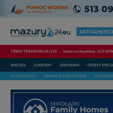
AKTUALNOŚCI
TRWA TRANSMISJA LIVE →
Tawerna Rozbitek, AZS Wilk
NOCLEGI
CZARTERY
SZKOLENIA
OFERTY SPECJ
AKTUALNOŚCI
ATRAKCJE TURYSTYCZNE
WYDARZEN