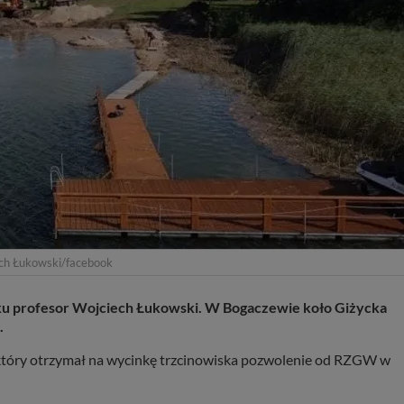
ech Łukowski/facebook
oku profesor Wojciech Łukowski. W Bogaczewie koło Giżycka
.
 który otrzymał na wycinkę trzcinowiska pozwolenie od RZGW w