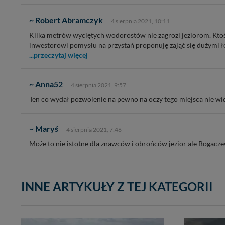
~ Robert Abramczyk
4 sierpnia 2021, 10:11
Kilka metrów wyciętych wodorostów nie zagrozi jeziorom. Ktoś
inwestorowi pomysłu na przystań proponuję zająć się dużymi 
...przeczytaj więcej
~ Anna52
4 sierpnia 2021, 9:57
Ten co wydał pozwolenie na pewno na oczy tego miejsca nie wid
~ Maryś
4 sierpnia 2021, 7:46
Może to nie istotne dla znawców i obrońców jezior ale Bogacz
INNE ARTYKUŁY Z TEJ KATEGORII