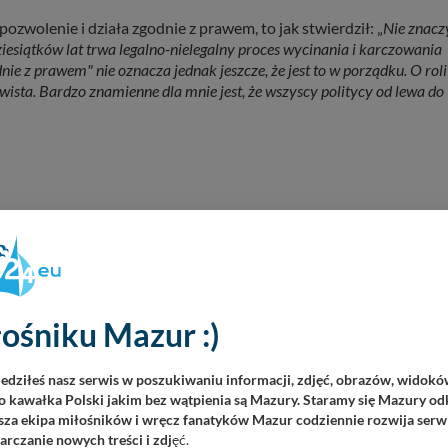
zwolenie i działa zgodnie z prawem, to jak stwierdził: „
Nie znacz
esiątków lat trwa legalno-nielegalny proces wycinania i karczowania
nie z prawem" nie oznacza jednak jeszcze, że jest to w porządku. O roli
ywista. Bardzo znamienne dla mnie jest, że wszyscy politycy od lewa do
REKL
ośniku Mazur :)
iedziłeś nasz serwis w poszukiwaniu informacji, zdjęć, obrazów, widok
 kawałka Polski jakim bez wątpienia są Mazury. Staramy się Mazury odk
za ekipa miłośników i wręcz fanatyków Mazur codziennie rozwija serwi
rczanie nowych treści i zdj
ęć.