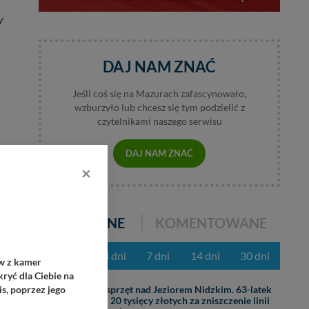
y
DAJ NAM ZNAĆ
Jeśli coś się na Mazurach zafascynowało,
wzburzyło lub chcesz się tym podzielić z
czytelnikami naszego serwisu
AMA
DAJ NAM ZNAĆ
×
POPULARNE
KOMENTOWANE
z ostatnich 3 dni
7 dni
14 dni
30 dni
ów z kamer
ryć dla Ciebie na
31.07
s, poprzez jego
Ciężki sprzęt nad Jeziorem Nidzkim. 63-latek
zapłaci 20 tysięcy złotych za zniszczenie linii