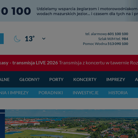
tel. alarmowy
601 100 100
°
13
Giżycko
Szlak WJM tel.
984
Pomoc Wodna
513 090 100
asy - transmisja LIVE 2026
Transmisja z koncertu w tawernie Rozbi
ALNE
GŁODNY?
PORTY
KONCERTY
IMPREZY
A
IA I IMPREZY
PORADNIKI
INWESTYCJE
HISTORIA