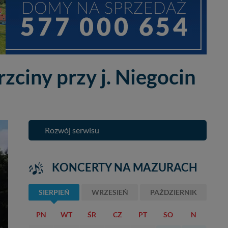
zciny przy j. Niegocin
Rozwój serwisu
KONCERTY NA MAZURACH
SIERPIEŃ
WRZESIEŃ
PAŹDZIERNIK
PN
WT
ŚR
CZ
PT
SO
N