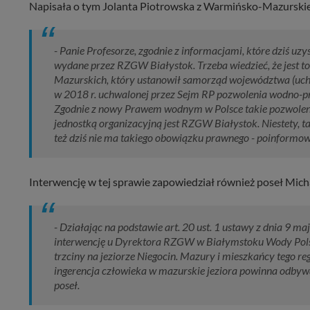
Napisała o tym Jolanta Piotrowska z Warmińsko-Mazurski
- Panie Profesorze, zgodnie z informacjami, które dziś u
wydane przez RZGW Białystok. Trzeba wiedzieć, że jest t
Mazurskich, który ustanowił samorząd województwa (uc
w 2018 r. uchwalonej przez Sejm RP pozwolenia wodno-
Zgodnie z nowy Prawem wodnym w Polsce takie pozwolen
jednostką organizacyjną jest RZGW Białystok. Niestety, t
też dziś nie ma takiego obowiązku prawnego - poinformow
Interwencję w tej sprawie zapowiedział również poseł Mich
- Działając na podstawie art. 20 ust. 1 ustawy z dnia 9 
interwencję u Dyrektora RZGW w Białymstoku Wody Pol
trzciny na jeziorze Niegocin. Mazury i mieszkańcy tego reg
ingerencja człowieka w mazurskie jeziora powinna odby
poseł.