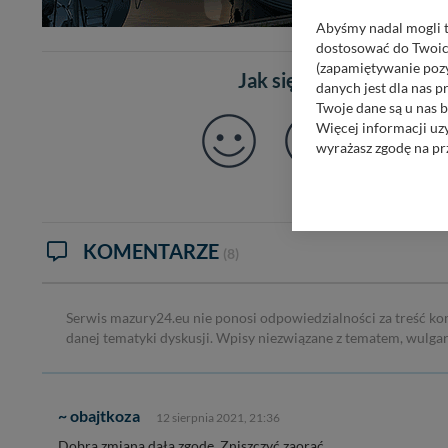
Abyśmy nadal mogli t
dostosować do Twoich
(zapamiętywanie pozy
Jak się czujesz po prze
danych jest dla nas 
Twoje dane są u nas b
Więcej informacji uz
wyrażasz zgodę na pr
Nasz serwis nie wyk
Wyjątkiem jest sytua
kontaktowego, przekaz
zasadach i funkcjona
KOMENTARZE
(8)
Administratorem Twoi
11-500 Giżycko. Może
Serwis mazury24.eu nie ponosi odpowiedzialności za treść ko
W każdej chwili może
danej tematyki dyskusji. Wpisy niezwiązane z tematem, wulga
przetwarzania. Pamię
informacji zawartych
przypadkach nie może
~ obajtkoza
12 sierpnia 2021, 21:36
Dziękujemy, i życzmy
Dobra zmiana dała zgodę .Zniszczyć zaorać