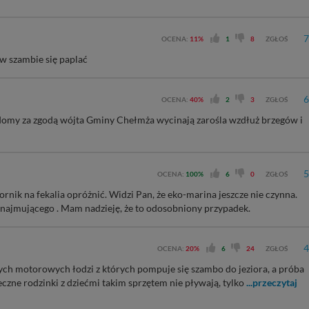
7
OCENA:
11%
1
8
ZGŁOŚ
 w szambie się paplać
6
OCENA:
40%
2
3
ZGŁOŚ
 domy za zgodą wójta Gminy Chełmża wycinają zarośla wzdłuż brzegów i
5
OCENA:
100%
6
0
ZGŁOŚ
nik na fekalia opróżnić. Widzi Pan, że eko-marina jeszcze nie czynna.
wynajmującego . Mam nadzieję, że to odosobniony przypadek.
4
OCENA:
20%
6
24
ZGŁOŚ
ych motorowych łodzi z których pompuje się szambo do jeziora, a próba
czne rodzinki z dziećmi takim sprzętem nie pływają, tylko
...przeczytaj