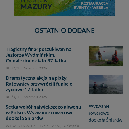
OSTATNIO DODANE
Tragiczny finał poszukiwań na
Jeziorze Wydmińskim.
Odnaleziono ciało 37-latka
BIEŻĄCE,
6 sierpnia 2026
Dramatyczna akcja na plaży.
Ratownicy przywrócili funkcje
życiowe 17-latka
BIEŻĄCE,
6 sierpnia 2026
Setka wokół największego akwenu
w Polsce. Wyzwanie rowerowe
dookoła Śniardw
WYDARZENIA - IMPREZY / PLAKAT,
6 sierpnia