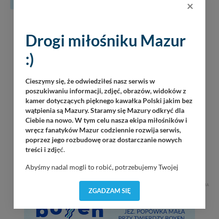
31
×
06
Marcin Kaszubat
Piękna Góra / Port Łabędzi Ostrów / 20:30
Drogi miłośniku Mazur
08.2026
:)
The Nierobbers
Wilkasy / Port AZS Wilkasy / 21:00
Cieszymy się, że odwiedziłeś nasz serwis w
Grzegorz Polakowski
poszukiwaniu informacji, zdjęć, obrazów, widoków z
Górkło / Marina Górkło / 21:00
kamer dotyczących pięknego kawałka Polski jakim bez
wątpienia są Mazury. Staramy się Mazury odkryć dla
Natalia Biernath
Ciebie na nowo. W tym celu nasza ekipa miłośników i
Giżycko / 18:30
wręcz fanatyków Mazur codziennie rozwija serwis,
poprzez jego rozbudowę oraz dostarczanie nowych
07
treści i zdj
ęć.
Martinz Band
Piękna Góra / Port Łabędzi Ostrów / 20:30
08.2026
Abyśmy nadal mogli to robić, potrzebujemy Twojej
zgody, dzięki której, będziemy mogli elementy serwisu
REKLAMA
dostosować do Twoich preferencji. Twoje dane (w tym
ZGADZAM SIĘ
pliki cookies) będą zapisywane w celu usprawnienia
serwisu (zapamiętywanie pozycji na mapach, ostatnie
wyszukania, ulubione miejsca, logowania, itp).