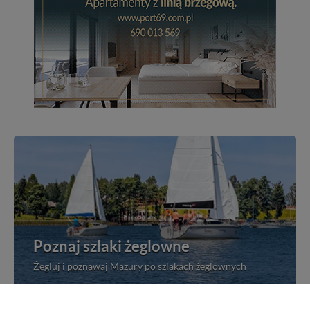
Poznaj szlaki żeglowne
Żegluj i poznawaj Mazury po szlakach żeglownych