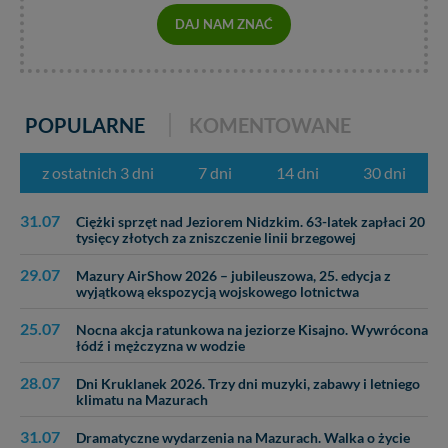
W każdej chwili możesz: zażądać dostępu do swoich
DAJ NAM ZNAĆ
danych, zażądać ich poprawienia lub usunięcia,
zabronić ich przetwarzania. Pamiętaj jednak, że nie
zawsze jest możliwe techniczne zrealizowanie Twoich
praw w odniesieniu do informacji zawartych w plikach
cookies. Twoja przeglądarka umożliwia Ci skasowanie
POPULARNE
KOMENTOWANE
tych plików - w pewnych przypadkach nie możemy tego
zrobić za Ciebie.
z ostatnich 3 dni
7 dni
14 dni
30 dni
Dziękujemy, i życzmy miłego odkrywania Mazur na
nowo...
31.07
Ciężki sprzęt nad Jeziorem Nidzkim. 63-latek zapłaci 20
tysięcy złotych za zniszczenie linii brzegowej
29.07
Mazury AirShow 2026 – jubileuszowa, 25. edycja z
wyjątkową ekspozycją wojskowego lotnictwa
25.07
Nocna akcja ratunkowa na jeziorze Kisajno. Wywrócona
łódź i mężczyzna w wodzie
28.07
Dni Kruklanek 2026. Trzy dni muzyki, zabawy i letniego
klimatu na Mazurach
31.07
Dramatyczne wydarzenia na Mazurach. Walka o życie