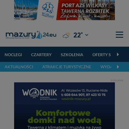
°
22
Giżycko
NOCLEGI
CZARTERY
SZKOLENIA
OFERTY SPECJALN
AKTUALNOŚCI
ATRAKCJE TURYSTYCZNE
WYDARZENIA 
REKLAMA