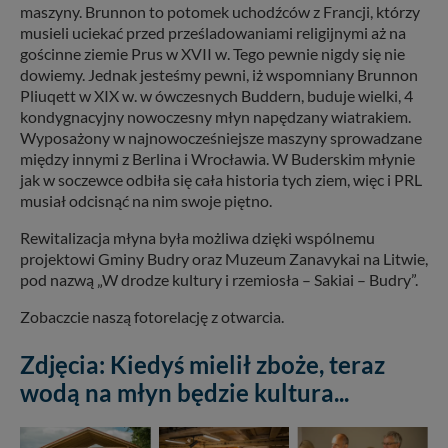
maszyny. Brunnon to potomek uchodźców z Francji, którzy
musieli uciekać przed prześladowaniami religijnymi aż na
gościnne ziemie Prus w XVII w. Tego pewnie nigdy się nie
dowiemy. Jednak jesteśmy pewni, iż wspomniany Brunnon
Pliuqett w XIX w. w ówczesnych Buddern, buduje wielki, 4
kondygnacyjny nowoczesny młyn napędzany wiatrakiem.
Wyposażony w najnowocześniejsze maszyny sprowadzane
między innymi z Berlina i Wrocławia. W Buderskim młynie
jak w soczewce odbiła się cała historia tych ziem, więc i PRL
musiał odcisnąć na nim swoje piętno.
Rewitalizacja młyna była możliwa dzięki wspólnemu
projektowi Gminy Budry oraz Muzeum Zanavykai na Litwie,
pod nazwą „W drodze kultury i rzemiosła – Sakiai – Budry”.
Zobaczcie naszą fotorelację z otwarcia.
Zdjęcia: Kiedyś mielił zboże, teraz
wodą na młyn będzie kultura...