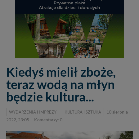
Kiedyś mielił zboże,
teraz wodą na młyn
będzie kultura...
WYDARZENIA I IMPREZY
KULTURA I SZTUKA
10 sierpnia
2022, 23:05
Komentarzy: 0