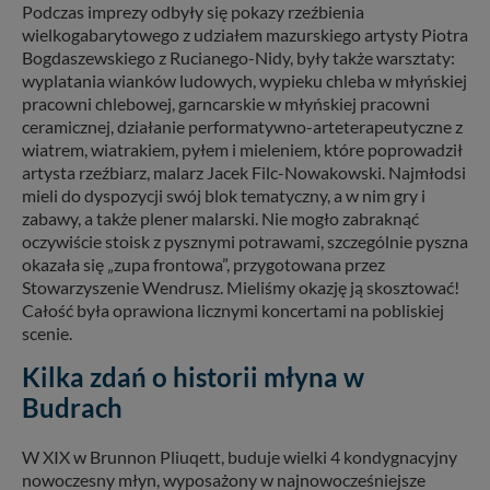
Podczas imprezy odbyły się pokazy rzeźbienia
wielkogabarytowego z udziałem mazurskiego artysty Piotra
Bogdaszewskiego z Rucianego-Nidy, były także warsztaty:
wyplatania wianków ludowych, wypieku chleba w młyńskiej
pracowni chlebowej, garncarskie w młyńskiej pracowni
ceramicznej, działanie performatywno-arteterapeutyczne z
wiatrem, wiatrakiem, pyłem i mieleniem, które poprowadził
artysta rzeźbiarz, malarz Jacek Filc-Nowakowski. Najmłodsi
mieli do dyspozycji swój blok tematyczny, a w nim gry i
zabawy, a także plener malarski. Nie mogło zabraknąć
oczywiście stoisk z pysznymi potrawami, szczególnie pyszna
okazała się „zupa frontowa”, przygotowana przez
Stowarzyszenie Wendrusz. Mieliśmy okazję ją skosztować!
Całość była oprawiona licznymi koncertami na pobliskiej
scenie.
Kilka zdań o historii młyna w
Budrach
W XIX w Brunnon Pliuqett, buduje wielki 4 kondygnacyjny
nowoczesny młyn, wyposażony w najnowocześniejsze