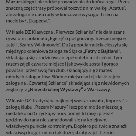
Mazurskiego
i nie oddał prowadzenia do końca regat. Przez
znaczną część trasy próbował toczyć z nim walkę „Acatus”,
ale załoga nie dała rady w końcówce wyścigu. Trzeci na
mecie był „Ekspedyt”.
W klasie DZ Klasyczna „Pierwsza Szklanka” nie dała szans
rywalom i pokonała „Egerię” o pół godziny. Trzecie miejsce
zajęli „Szanty Wikingowie”. Dużą popularnością cieszyła się
międzypokoleniowa załoga ze Śląska
„Fatry z Bajtlami”
,
składającą się z rodziców z niepełnoletnimi dziećmi. Tym
razem zajęli czwarte miejsce i jak zwykle zostali gorąco
powitani przez swój fan club, składający się z matek
młodych załogantów. Siódme miejsce w tej klasie zajęła
załoga na „Czwartej Szklance” składająca się z niewidomych
żeglarzy z
„Niewidzialnej Wystawy” z Warszawy
.
W klasie DZ Tradycyjna najlepiej wystartowała „Impreza”, z
załogą klubu „Razem Mazury”, lecz pomimo że mieszkają
niedaleko od Giżycka, w nocy pomylili trasę i przez 4
godziny do rana nie zameldowali się na kolejnym,
właściwym punkcie kontrolnym. Dopiero po świcie znaleźli
właściwą drogę i mimo tak dużej straty zajęli trzecie