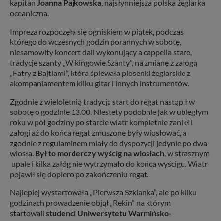
kapitan
Joanna Pajkowska
, najsłynniejsza polska żeglarka
oceaniczna.
Impreza rozpoczęła się ogniskiem w piątek, podczas
którego do wczesnych godzin porannych w sobotę,
niesamowity koncert dali wykonujący a cappella stare,
tradycje szanty „Wikingowie Szanty”, na zmianę z załogą
„Fatry z Bajtlami”, która śpiewała piosenki żeglarskie z
akompaniamentem kilku gitar i innych instrumentów.
Zgodnie z wieloletnią tradycją start do regat nastąpił w
sobotę o godzinie 13.00. Niestety podobnie jak w ubiegłym
roku w pół godziny po starcie wiatr kompletnie zanikł i
załogi aż do końca regat zmuszone były wiosłować, a
zgodnie z regulaminem miały do dyspozycji jedynie po dwa
wiosła.
Był to morderczy wyścig na wiosłach
, w strasznym
upale i kilka załóg nie wytrzymało do końca wyścigu. Wiatr
pojawił się dopiero po zakończeniu regat.
Najlepiej wystartowała „Pierwsza Szklanka”, ale po kilku
godzinach prowadzenie objął „Rekin” na którym
startowali
studenci Uniwersytetu Warmińsko-