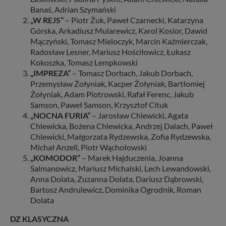
Banaś, Adrian Szymański
„W REJS”
– Piotr Żuk, Paweł Czarnecki, Katarzyna
Górska, Arkadiusz Mularewicz, Karol Kosior, Dawid
Mączyński, Tomasz Mieloczyk, Marcin Kaźmierczak,
Radosław Lesner, Mariusz Hościłowicz, Łukasz
Kokoszka, Tomasz Lempkowski
„IMPREZA”
– Tomasz Dorbach, Jakub Dorbach,
Przemysław Żołyniak, Kacper Żołyniak, Bartłomiej
Żołyniak, Adam Piotrowski, Rafał Ferenc, Jakub
Samson, Paweł Samson, Krzysztof Cituk
„NOCNA FURIA”
– Jarosław Chlewicki, Agata
Chlewicka, Bożena Chlewicka, Andrzej Dalach, Paweł
Chlewicki, Małgorzata Rydzewska, Zofia Rydzewska,
Michał Anzell, Piotr Wąchołowski
„KOMODOR”
– Marek Hajduczenia, Joanna
Salmanowicz, Mariusz Michalski, Lech Lewandowski,
Anna Dolata, Zuzanna Dolata, Dariusz Dąbrowski,
Bartosz Andrulewicz, Dominika Ogrodnik, Roman
Dolata
DZ KLASYCZNA