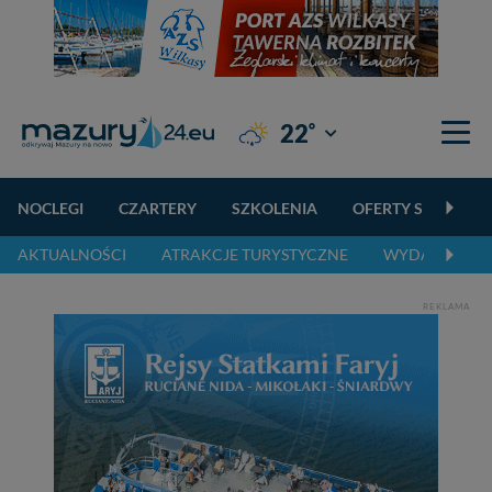
°
22
Giżycko
NOCLEGI
CZARTERY
SZKOLENIA
OFERTY SPECJALN
AKTUALNOŚCI
ATRAKCJE TURYSTYCZNE
WYDARZENIA 
REKLAMA