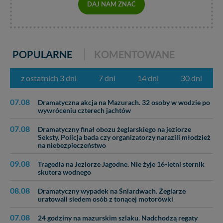
DAJ NAM ZNAĆ
POPULARNE
KOMENTOWANE
z ostatnich 3 dni
7 dni
14 dni
30 dni
07.08
Dramatyczna akcja na Mazurach. 32 osoby w wodzie po
wywróceniu czterech jachtów
07.08
Dramatyczny finał obozu żeglarskiego na jeziorze
Seksty. Policja bada czy organizatorzy narazili młodzież
na niebezpieczeństwo
09.08
Tragedia na Jeziorze Jagodne. Nie żyje 16-letni sternik
skutera wodnego
08.08
Dramatyczny wypadek na Śniardwach. Żeglarze
uratowali siedem osób z tonącej motorówki
07.08
24 godziny na mazurskim szlaku. Nadchodzą regaty