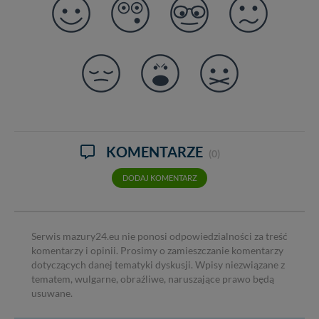
cookies. Twoja przeglądarka umożliwia Ci skasowanie
tych plików - w pewnych przypadkach nie możemy tego
zrobić za Ciebie.
Dziękujemy, i życzmy miłego odkrywania Mazur na
nowo...
KOMENTARZE
(0)
DODAJ KOMENTARZ
Serwis mazury24.eu nie ponosi odpowiedzialności za treść
komentarzy i opinii. Prosimy o zamieszczanie komentarzy
dotyczących danej tematyki dyskusji. Wpisy niezwiązane z
tematem, wulgarne, obraźliwe, naruszające prawo będą
usuwane.