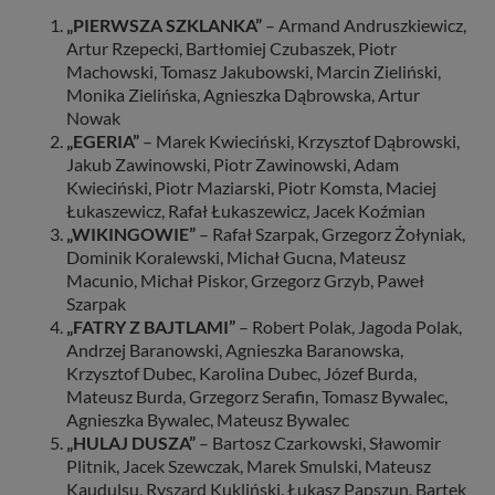
„PIERWSZA SZKLANKA”
– Armand Andruszkiewicz,
Artur Rzepecki, Bartłomiej Czubaszek, Piotr
Machowski, Tomasz Jakubowski, Marcin Zieliński,
Monika Zielińska, Agnieszka Dąbrowska, Artur
Nowak
„EGERIA”
– Marek Kwieciński, Krzysztof Dąbrowski,
Jakub Zawinowski, Piotr Zawinowski, Adam
Kwieciński, Piotr Maziarski, Piotr Komsta, Maciej
Łukaszewicz, Rafał Łukaszewicz, Jacek Koźmian
„WIKINGOWIE”
– Rafał Szarpak, Grzegorz Żołyniak,
Dominik Koralewski, Michał Gucna, Mateusz
Macunio, Michał Piskor, Grzegorz Grzyb, Paweł
Szarpak
„FATRY Z BAJTLAMI”
– Robert Polak, Jagoda Polak,
Andrzej Baranowski, Agnieszka Baranowska,
Krzysztof Dubec, Karolina Dubec, Józef Burda,
Mateusz Burda, Grzegorz Serafin, Tomasz Bywalec,
Agnieszka Bywalec, Mateusz Bywalec
„HULAJ DUSZA”
– Bartosz Czarkowski, Sławomir
Plitnik, Jacek Szewczak, Marek Smulski, Mateusz
Kaudulsu, Ryszard Kukliński, Łukasz Papszun, Bartek