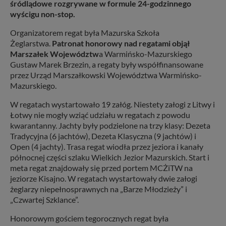
śródlądowe rozgrywane w formule 24-godzinnego
wyścigu non-stop.
Organizatorem regat była Mazurska Szkoła
Żeglarstwa.
Patronat honorowy nad regatami objął
Marszałek Województw
a Warmińsko-Mazurskiego
Gustaw Marek Brzezin, a regaty były współfinansowane
przez Urząd Marszałkowski Województwa Warmińsko-
Mazurskiego.
W regatach wystartowało 19 załóg. Niestety załogi z Litwy i
Łotwy nie mogły wziąć udziału w regatach z powodu
kwarantanny. Jachty były podzielone na trzy klasy: Dezeta
Tradycyjna (6 jachtów), Dezeta Klasyczna (9 jachtów) i
Open (4 jachty). Trasa regat wiodła przez jeziora i kanały
północnej części szlaku Wielkich Jezior Mazurskich. Start i
meta regat znajdowały się przed portem MCŻiTW na
jeziorze Kisajno. W regatach wystartowały dwie załogi
żeglarzy niepełnosprawnych na „Barze Młodzieży” i
„Czwartej Szklance”.
Honorowym gościem tegorocznych regat była