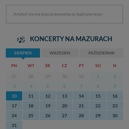
Artykuł nie ma jeszcze komentarzy, bądź pierwszy!
KONCERTY NA MAZURACH
SIERPIEŃ
WRZESIEŃ
PAŹDZIERNIK
PN
WT
ŚR
CZ
PT
SO
N
27
28
29
30
31
1
2
3
4
5
6
7
8
9
10
11
12
13
14
15
16
17
18
19
20
21
22
23
24
25
26
27
28
29
30
31