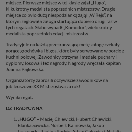
miejsce. Pierwsze miejsce w tej klasie zajął „Hugo”,
kilkukrotny medalista poprzednich mistrzostw. Drugie
miejsce co było dużą niespodzianką zajął „W Rejs”, na
którym żeglowała załoga startująca dopiero drugi raz w
tych regatach. Słabo wypadł „Komodor”, wielokrotny
medalista poprzednich edycji mistrzostw.
Tradycyjnie na każdą przekraczającą metę załogę czekały
gorące grochówka i bigos, które były serwowane w porcie z
kuchni polowej. Zawodnicy otrzymali medale, puchary i
dyplomy, losowali też nagrody. Nagrody wręczała kapitan
Joanna Pajkowska.
Organizatorzy zaprosili oczywiście zawodników na
jubileuszowe XX Mistrzostwa za rok!
Wyniki regat:
DZ TRADYCYJNA
„HUGO”
– Maciej Chlewicki, Hubert Chlewicki,
Blanka Sawicka, Norbert Kalinowski, Jakub
Laskowski, Paulina Pyskło, Adam Chlewicki, Natalia