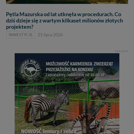
Pętla Mazurska od lat utknęła w procedurach. Co
dziś dzieje się z wartym kilkaset milionów złotych
projektem?
INWESTYCJE
21 lipca 2026
REKLAMA