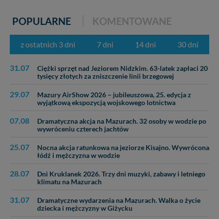
POPULARNE
KOMENTOWANE
z ostatnich 3 dni
7 dni
14 dni
30 dni
31.07
Ciężki sprzęt nad Jeziorem Nidzkim. 63-latek zapłaci 20
tysięcy złotych za zniszczenie linii brzegowej
29.07
Mazury AirShow 2026 – jubileuszowa, 25. edycja z
wyjątkową ekspozycją wojskowego lotnictwa
07.08
Dramatyczna akcja na Mazurach. 32 osoby w wodzie po
wywróceniu czterech jachtów
25.07
Nocna akcja ratunkowa na jeziorze Kisajno. Wywrócona
łódź i mężczyzna w wodzie
28.07
Dni Kruklanek 2026. Trzy dni muzyki, zabawy i letniego
klimatu na Mazurach
31.07
Dramatyczne wydarzenia na Mazurach. Walka o życie
dziecka i mężczyzny w Giżycku