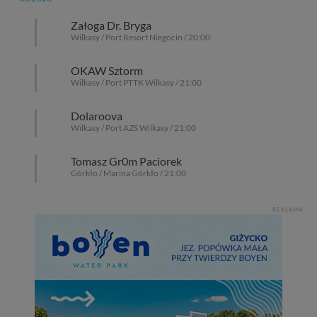
cookies. Twoja przeglądarka umożliwia Ci skasowanie
Załoga Dr. Bryga
tych plików - w pewnych przypadkach nie możemy tego
Wilkasy / Port Resort Niegocin / 20:00
zrobić za Ciebie.
Dziękujemy, i życzmy miłego odkrywania Mazur na
OKAW Sztorm
nowo...
Wilkasy / Port PTTK Wilkasy / 21:00
Dolaroova
Wilkasy / Port AZS Wilkasy / 21:00
Tomasz Gr0m Paciorek
Górkło / Marina Górkło / 21:00
REKLAMA