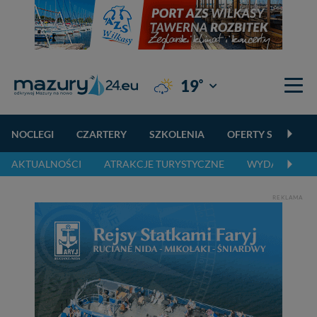
°
19
Giżycko
NOCLEGI
CZARTERY
SZKOLENIA
OFERTY SPECJALN
AKTUALNOŚCI
ATRAKCJE TURYSTYCZNE
WYDARZENIA 
REKLAMA