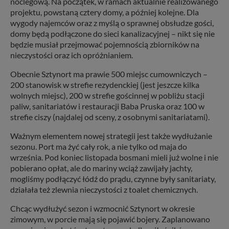
noclegową. Na początek, w ramach aktualnie realizowanego
projektu, powstaną cztery domy, a później kolejne. Dla
wygody najemców oraz z myślą o sprawnej obsłudze gości,
domy będą podłączone do sieci kanalizacyjnej – nikt się nie
będzie musiał przejmować pojemnością zbiorników na
nieczystości oraz ich opróżnianiem.
Obecnie Sztynort ma prawie 500 miejsc cumowniczych –
200 stanowisk w strefie rezydenckiej (jest jeszcze kilka
wolnych miejsc), 200 w strefie gościnnej w pobliżu stacji
paliw, sanitariatów i restauracji Baba Pruska oraz 100 w
strefie ciszy (najdalej od sceny, z osobnymi sanitariatami).
Ważnym elementem nowej strategii jest także wydłużanie
sezonu. Port ma żyć cały rok, a nie tylko od maja do
września. Pod koniec listopada bosmani mieli już wolne i nie
pobierano opłat, ale do mariny wciąż zawijały jachty,
mogliśmy podłączyć łódź do prądu, czynne były sanitariaty,
działała też zlewnia nieczystości z toalet chemicznych.
Chcąc wydłużyć sezon i wzmocnić Sztynort w okresie
zimowym, w porcie mają się pojawić bojery. Zaplanowano