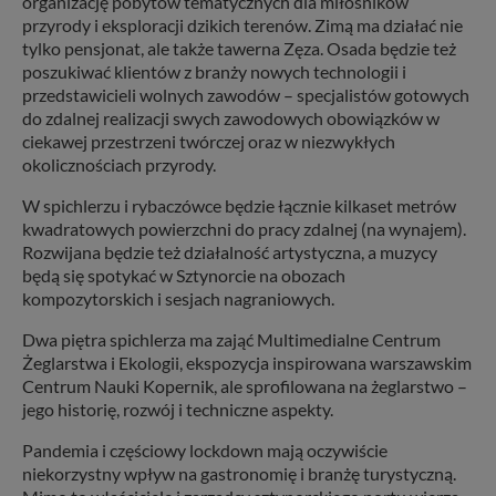
organizację pobytów tematycznych dla miłośników
przyrody i eksploracji dzikich terenów. Zimą ma działać nie
tylko pensjonat, ale także tawerna Zęza. Osada będzie też
poszukiwać klientów z branży nowych technologii i
przedstawicieli wolnych zawodów – specjalistów gotowych
do zdalnej realizacji swych zawodowych obowiązków w
ciekawej przestrzeni twórczej oraz w niezwykłych
okolicznościach przyrody.
W spichlerzu i rybaczówce będzie łącznie kilkaset metrów
kwadratowych powierzchni do pracy zdalnej (na wynajem).
Rozwijana będzie też działalność artystyczna, a muzycy
będą się spotykać w Sztynorcie na obozach
kompozytorskich i sesjach nagraniowych.
Dwa piętra spichlerza ma zająć Multimedialne Centrum
Żeglarstwa i Ekologii, ekspozycja inspirowana warszawskim
Centrum Nauki Kopernik, ale sprofilowana na żeglarstwo –
jego historię, rozwój i techniczne aspekty.
Pandemia i częściowy lockdown mają oczywiście
niekorzystny wpływ na gastronomię i branżę turystyczną.