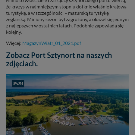
Mimo to właściciele i zarządcy sztynorckiego portu wierzą,
że kryzys w najmniejszym stopniu dotknie właśnie krajową
turystykę, a w szczególności – mazurską turystykę
żeglarską. Miniony sezon był zagrożony, a okazał się jednym
z najlepszych w ostatnich latach. Podobnie zapowiada się
kolejny.
Więcej:
MagazynWiatr_01_2021.pdf
Zobacz Port Sztynort na naszych
zdjęciach.
SWJM