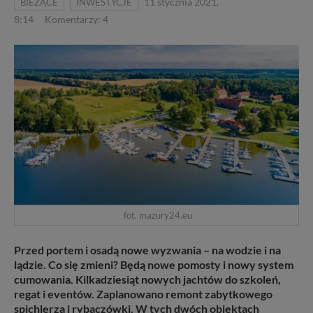
BIEŻĄCE
INWESTYCJE
11 stycznia 2021,
8:14
Komentarzy: 4
fot. mazury24.eu
Przed portem i osadą nowe wyzwania – na wodzie i na
lądzie. Co się zmieni? Będą nowe pomosty i nowy system
cumowania. Kilkadziesiąt nowych jachtów do szkoleń,
regat i eventów. Zaplanowano remont zabytkowego
spichlerza i rybaczówki. W tych dwóch obiektach