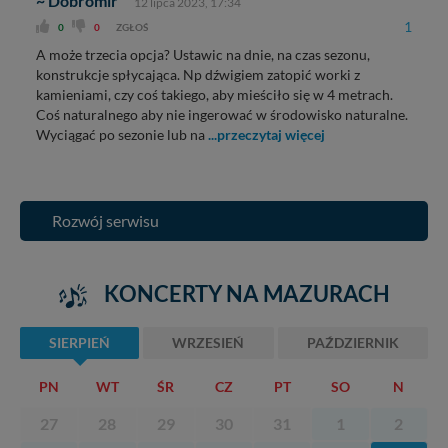
~ Dobromir
12 lipca 2023, 17:34
1
0
0
ZGŁOŚ
A może trzecia opcja? Ustawic na dnie, na czas sezonu,
konstrukcje spłycająca. Np dźwigiem zatopić worki z
kamieniami, czy coś takiego, aby mieściło się w 4 metrach.
Coś naturalnego aby nie ingerować w środowisko naturalne.
Wyciągać po sezonie lub na
...przeczytaj więcej
Rozwój serwisu
KONCERTY NA MAZURACH
SIERPIEŃ
WRZESIEŃ
PAŹDZIERNIK
PN
WT
ŚR
CZ
PT
SO
N
27
28
29
30
31
1
2