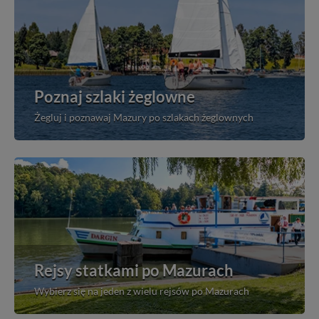
Poznaj szlaki żeglowne
Żegluj i poznawaj Mazury po szlakach żeglownych
Rejsy statkami po Mazurach
Wybierz się na jeden z wielu rejsów po Mazurach