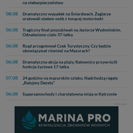
na niebezpieczeństwo
Dziękujemy, i życzmy miłego odkrywania Mazur na
nowo...
08.08
Dramatyczny wypadek na Śniardwach. Żeglarze
uratowali siedem osób z tonącej motorówki
06.08
Tragiczny finał poszukiwań na Jeziorze Wydmińskim.
Odnaleziono ciało 37-latka
06.08
Rząd przygotował Czek Turystyczny. Czy będzie
obowiązywał również na Mazurach?
06.08
Dramatyczna akcja na plaży. Ratownicy przywrócili
funkcje życiowe 17-latka
07.08
24 godziny na mazurskim szlaku. Nadchodzą regaty
„Ratujmy Dezety”
06.08
Supersamochody i charytatywna misja w Kętrzynie
REKLAMA