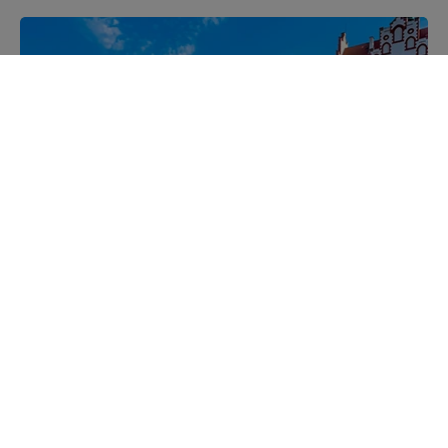
Mazurskie miejscowości
Poznaj mazurskie miejscowości, wsie i siedliska
Kajakiem przez Mazury