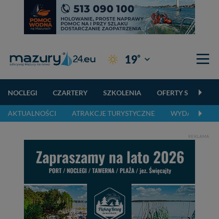
°
19
Giżycko
NOCLEGI
CZARTERY
SZKOLENIA
OFERTY SPECJALN
AKTUALNOŚCI
ATRAKCJE TURYSTYCZNE
WYDARZENIA 
REKLAMA