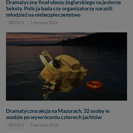
Dramatyczny finał obozu żeglarskiego na jeziorze
Seksty. Policja bada czy organizatorzy narazili
młodzież na niebezpieczeństwo
BIEŻĄCE
7 sierpnia 2026
Dramatyczna akcja na Mazurach. 32 osoby w
wodzie po wywróceniu czterech jachtów
BIEŻĄCE
7 sierpnia 2026