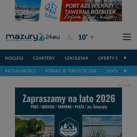
°
10
Giżycko
NOCLEGI
CZARTERY
SZKOLENIA
OFERTY SPECJALN
AKTUALNOŚCI
ATRAKCJE TURYSTYCZNE
WYDARZENIA 
REKLAMA