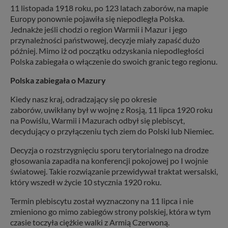
11 listopada 1918 roku, po 123 latach zaborów, na mapie
Europy ponownie pojawiła się niepodległa Polska.
Jednakże jeśli chodzi o region Warmii i Mazur i jego
przynależności państwowej, decyzje miały zapaść dużo
później. Mimo iż od początku odzyskania niepodległości
Polska zabiegała o włączenie do swoich granic tego regionu.
Polska zabiegała o Mazury
Kiedy nasz kraj, odradzający się po okresie
zaborów, uwikłany był w wojnę z Rosją, 11 lipca 1920 roku
na Powiślu, Warmii i Mazurach odbył się plebiscyt,
decydujący o przyłączeniu tych ziem do Polski lub Niemiec.
Decyzja o rozstrzygnięciu sporu terytorialnego na drodze
głosowania zapadła na konferencji pokojowej po I wojnie
światowej. Takie rozwiązanie przewidywał traktat wersalski,
który wszedł w życie 10 stycznia 1920 roku.
Termin plebiscytu został wyznaczony na 11 lipca i nie
zmieniono go mimo zabiegów strony polskiej, która w tym
czasie toczyła ciężkie walki z Armią Czerwoną.