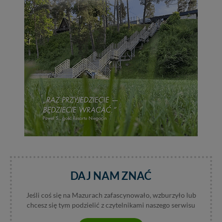
itp). Więcej informacji o zasadach i funkcjonalności
serwisu w
Regulaminie Serwisu
.
Administratorem Twoich danych jest: Agencja
Reklamowa Kreacja Monika Borkowska, z siedzibą ul.
Wiejska 17, 11-500 Giżycko. Możesz z nami
skontaktować się za pośrednictwem tej
strony
.
W każdej chwili możesz: zażądać dostępu do swoich
danych, zażądać ich poprawienia lub usunięcia,
zabronić ich przetwarzania. Pamiętaj jednak, że nie
zawsze jest możliwe techniczne zrealizowanie Twoich
praw w odniesieniu do informacji zawartych w plikach
cookies. Twoja przeglądarka umożliwia Ci skasowanie
tych plików - w pewnych przypadkach nie możemy tego
zrobić za Ciebie.
Dziękujemy, i życzmy miłego odkrywania Mazur na
nowo...
DAJ NAM ZNAĆ
Jeśli coś się na Mazurach zafascynowało, wzburzyło lub
chcesz się tym podzielić z czytelnikami naszego serwisu