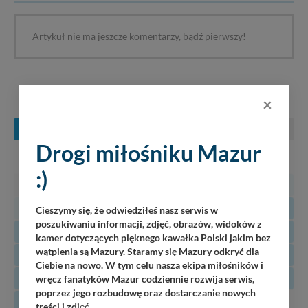
Artykuł nie ma jeszcze komentarzy, bądź pierwszy!
KONCERTY NA MAZURACH
×
SIERPIEŃ
WRZESIEŃ
PAŹDZIERNIK
Drogi miłośniku Mazur
PN
WT
ŚR
CZ
PT
SO
N
:)
27
28
29
30
31
1
2
3
4
5
6
7
8
9
Cieszymy się, że odwiedziłeś nasz serwis w
poszukiwaniu informacji, zdjęć, obrazów, widoków z
10
11
12
13
14
15
16
kamer dotyczących pięknego kawałka Polski jakim bez
wątpienia są Mazury. Staramy się Mazury odkryć dla
17
18
19
20
21
22
23
Ciebie na nowo. W tym celu nasza ekipa miłośników i
24
25
26
27
28
29
30
wręcz fanatyków Mazur codziennie rozwija serwis,
poprzez jego rozbudowę oraz dostarczanie nowych
31
treści i zdj
ęć.