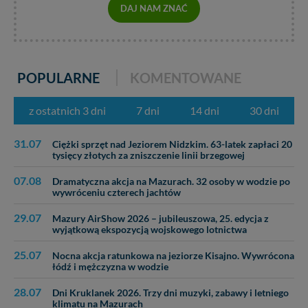
DAJ NAM ZNAĆ
POPULARNE
KOMENTOWANE
z ostatnich 3 dni
7 dni
14 dni
30 dni
31.07
Ciężki sprzęt nad Jeziorem Nidzkim. 63-latek zapłaci 20
tysięcy złotych za zniszczenie linii brzegowej
07.08
Dramatyczna akcja na Mazurach. 32 osoby w wodzie po
wywróceniu czterech jachtów
29.07
Mazury AirShow 2026 – jubileuszowa, 25. edycja z
wyjątkową ekspozycją wojskowego lotnictwa
25.07
Nocna akcja ratunkowa na jeziorze Kisajno. Wywrócona
łódź i mężczyzna w wodzie
28.07
Dni Kruklanek 2026. Trzy dni muzyki, zabawy i letniego
klimatu na Mazurach