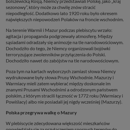
bolszewicką Rosją. Niemcy przedstawiali Polskę, jako „kraj
sezonowy”, który może za chwilę znów stracić
niepodległość. Dodatkowo lato 1920 roku było okresem
największych niepowodzeń Polaków na froncie wschodnim.
Na terenie Warmii i Mazur podczas plebiscytu wrzało:
agitacja i propaganda podgrzewały atmosferę. Między
sąsiadami odradzały się animozje na tle narodowościowym.
Dochodziło do tego, że Niemcy organizowali bojówki
terroryzujące zwolenników przyłączenia do Polski.
Dochodziło nawet do zabójstw na tle narodowościowym.
Poza tym na kartach wyborczych zamiast słowa Niemcy
wydrukowane były słowa Prusy Wschodnie. Mazurzy i
Warmiacy mieli zatem wybierać między doskonale im
znanymi Prusami Wschodnimi a odrodzonym państwem
polskim, z którym stracili łączność w 1772 roku (Warmiacy i
Powiślacy) albo nie posiadali jej nigdy wcześniej (Mazurzy).
Polska przegrywa walkę o Mazury
W plebiscycie zdecydowana większość mieszkańców
opowiedziała się za przyłączeniem spornych terenów do