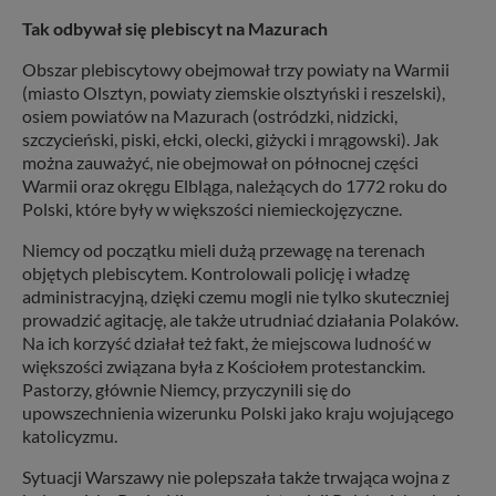
Tak odbywał się plebiscyt na Mazurach
Obszar plebiscytowy obejmował trzy powiaty na Warmii
(miasto Olsztyn, powiaty ziemskie olsztyński i reszelski),
osiem powiatów na Mazurach (ostródzki, nidzicki,
szczycieński, piski, ełcki, olecki, giżycki i mrągowski). Jak
można zauważyć, nie obejmował on północnej części
Warmii oraz okręgu Elbląga, należących do 1772 roku do
Polski, które były w większości niemieckojęzyczne.
Niemcy od początku mieli dużą przewagę na terenach
objętych plebiscytem. Kontrolowali policję i władzę
administracyjną, dzięki czemu mogli nie tylko skuteczniej
prowadzić agitację, ale także utrudniać działania Polaków.
Na ich korzyść działał też fakt, że miejscowa ludność w
większości związana była z Kościołem protestanckim.
Pastorzy, głównie Niemcy, przyczynili się do
upowszechnienia wizerunku Polski jako kraju wojującego
katolicyzmu.
Sytuacji Warszawy nie polepszała także trwająca wojna z