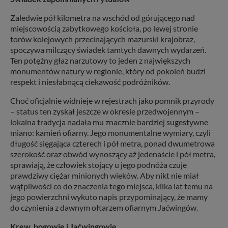
Zaledwie pół kilometra na wschód od górującego nad
miejscowością zabytkowego kościoła, po lewej stronie
torów kolejowych przecinających mazurski krajobraz,
spoczywa milczący świadek tamtych dawnych wydarzeń.
Ten potężny głaz narzutowy to jeden z największych
monumentów natury w regionie, który od pokoleń budzi
respekt i niesłabnącą ciekawość podróżników.
Choć oficjalnie widnieje w rejestrach jako pomnik przyrody
– status ten zyskał jeszcze w okresie przedwojennym –
lokalna tradycja nadała mu znacznie bardziej sugestywne
miano: kamień ofiarny. Jego monumentalne wymiary, czyli
długość sięgająca czterech i pół metra, ponad dwumetrowa
szerokość oraz obwód wynoszący aż jedenaście i pół metra,
sprawiają, że człowiek stojący u jego podnóża czuje
prawdziwy ciężar minionych wieków. Aby nikt nie miał
wątpliwości co do znaczenia tego miejsca, kilka lat temu na
jego powierzchni wykuto napis przypominający, że mamy
do czynienia z dawnym ołtarzem ofiarnym Jaćwingów.
Krew, bogowie i Jaćwingowie