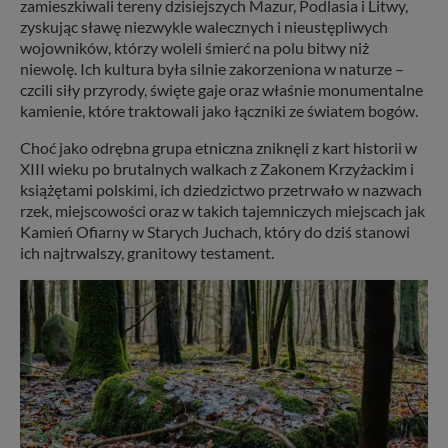
zamieszkiwali tereny dzisiejszych Mazur, Podlasia i Litwy,
zyskując sławę niezwykle walecznych i nieustępliwych
wojowników, którzy woleli śmierć na polu bitwy niż
niewolę. Ich kultura była silnie zakorzeniona w naturze –
czcili siły przyrody, święte gaje oraz właśnie monumentalne
kamienie, które traktowali jako łączniki ze światem bogów.
Choć jako odrębna grupa etniczna zniknęli z kart historii w
XIII wieku po brutalnych walkach z Zakonem Krzyżackim i
książętami polskimi, ich dziedzictwo przetrwało w nazwach
rzek, miejscowości oraz w takich tajemniczych miejscach jak
Kamień Ofiarny w Starych Juchach, który do dziś stanowi
ich najtrwalszy, granitowy testament.