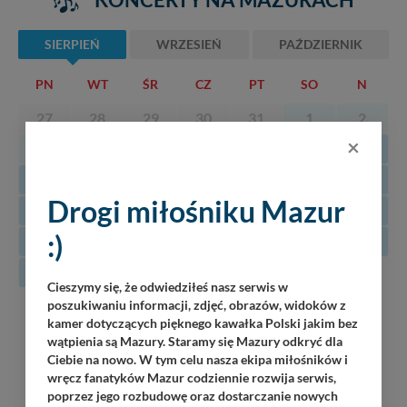
SIERPIEŃ
WRZESIEŃ
PAŹDZIERNIK
PN
WT
ŚR
CZ
PT
SO
N
27
28
29
30
31
1
2
×
3
4
5
6
7
8
9
10
11
12
13
14
15
16
Drogi miłośniku Mazur
17
18
19
20
21
22
23
:)
24
25
26
27
28
29
30
31
Cieszymy się, że odwiedziłeś nasz serwis w
poszukiwaniu informacji, zdjęć, obrazów, widoków z
08
Luka
kamer dotyczących pięknego kawałka Polski jakim bez
Piękna Góra / Port Łabędzi Ostrów / 20:30
wątpienia są Mazury. Staramy się Mazury odkryć dla
08.2026
Ciebie na nowo. W tym celu nasza ekipa miłośników i
oJ TaM
wręcz fanatyków Mazur codziennie rozwija serwis,
Wilkasy / Port Resort Niegocin / 20:00
poprzez jego rozbudowę oraz dostarczanie nowych