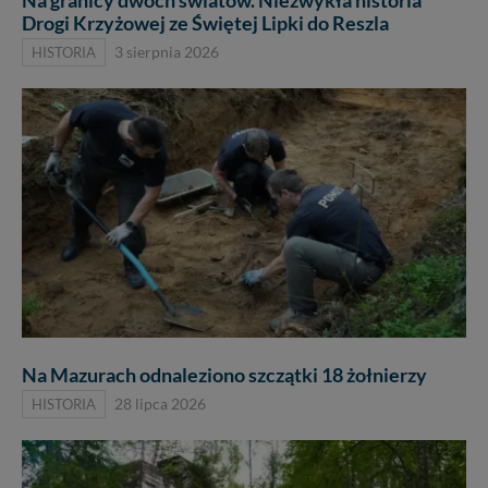
Na granicy dwóch światów. Niezwykła historia
Drogi Krzyżowej ze Świętej Lipki do Reszla
HISTORIA
3 sierpnia 2026
Na Mazurach odnaleziono szczątki 18 żołnierzy
HISTORIA
28 lipca 2026