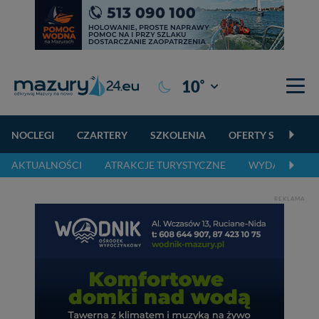
°
10
Giżycko
NOCLEGI
CZARTERY
SZKOLENIA
OFERTY SPECJALN
AKTUALNOŚCI
ATRAKCJE TURYSTYCZNE
WYDARZENIA 
REKLAMA