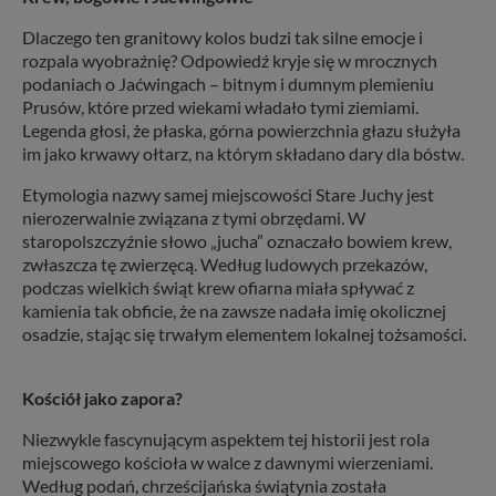
Dlaczego ten granitowy kolos budzi tak silne emocje i
rozpala wyobraźnię? Odpowiedź kryje się w mrocznych
podaniach o Jaćwingach – bitnym i dumnym plemieniu
Prusów, które przed wiekami władało tymi ziemiami.
Legenda głosi, że płaska, górna powierzchnia głazu służyła
im jako krwawy ołtarz, na którym składano dary dla bóstw.
Etymologia nazwy samej miejscowości Stare Juchy jest
nierozerwalnie związana z tymi obrzędami. W
staropolszczyźnie słowo „jucha” oznaczało bowiem krew,
zwłaszcza tę zwierzęcą. Według ludowych przekazów,
podczas wielkich świąt krew ofiarna miała spływać z
kamienia tak obficie, że na zawsze nadała imię okolicznej
osadzie, stając się trwałym elementem lokalnej tożsamości.
Kościół jako zapora?
Niezwykle fascynującym aspektem tej historii jest rola
miejscowego kościoła w walce z dawnymi wierzeniami.
Według podań, chrześcijańska świątynia została