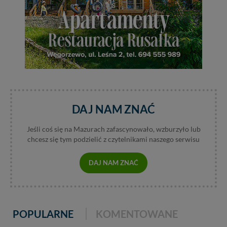
itp). Więcej informacji o zasadach i funkcjonalności
serwisu w
Regulaminie Serwisu
.
Administratorem Twoich danych jest: Agencja
Reklamowa Kreacja Monika Borkowska, z siedzibą ul.
Wiejska 17, 11-500 Giżycko. Możesz z nami
skontaktować się za pośrednictwem tej
strony
.
W każdej chwili możesz: zażądać dostępu do swoich
danych, zażądać ich poprawienia lub usunięcia,
zabronić ich przetwarzania. Pamiętaj jednak, że nie
DAJ NAM ZNAĆ
zawsze jest możliwe techniczne zrealizowanie Twoich
praw w odniesieniu do informacji zawartych w plikach
Jeśli coś się na Mazurach zafascynowało, wzburzyło lub
cookies. Twoja przeglądarka umożliwia Ci skasowanie
chcesz się tym podzielić z czytelnikami naszego serwisu
tych plików - w pewnych przypadkach nie możemy tego
zrobić za Ciebie.
DAJ NAM ZNAĆ
Dziękujemy, i życzmy miłego odkrywania Mazur na
nowo...
POPULARNE
KOMENTOWANE