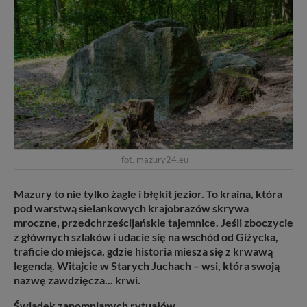
fot. mazury24.eu
Mazury to nie tylko żagle i błękit jezior. To kraina, która
pod warstwą sielankowych krajobrazów skrywa
mroczne, przedchrześcijańskie tajemnice. Jeśli zboczycie
z głównych szlaków i udacie się na wschód od Giżycka,
traficie do miejsca, gdzie historia miesza się z krwawą
legendą. Witajcie w Starych Juchach – wsi, która swoją
nazwę zawdzięcza... krwi.
Świadek zapomnianych rytuałów