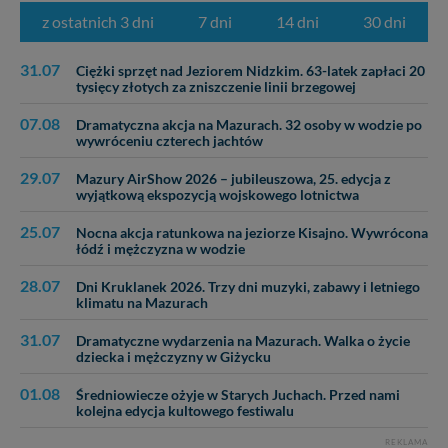
z ostatnich 3 dni
7 dni
14 dni
30 dni
31.07
Ciężki sprzęt nad Jeziorem Nidzkim. 63-latek zapłaci 20
tysięcy złotych za zniszczenie linii brzegowej
07.08
Dramatyczna akcja na Mazurach. 32 osoby w wodzie po
wywróceniu czterech jachtów
29.07
Mazury AirShow 2026 – jubileuszowa, 25. edycja z
wyjątkową ekspozycją wojskowego lotnictwa
25.07
Nocna akcja ratunkowa na jeziorze Kisajno. Wywrócona
łódź i mężczyzna w wodzie
28.07
Dni Kruklanek 2026. Trzy dni muzyki, zabawy i letniego
klimatu na Mazurach
31.07
Dramatyczne wydarzenia na Mazurach. Walka o życie
dziecka i mężczyzny w Giżycku
01.08
Średniowiecze ożyje w Starych Juchach. Przed nami
kolejna edycja kultowego festiwalu
REKLAMA