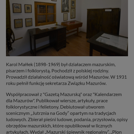
Karol Małłek (1898-1969) był działaczem mazurskim,
pisarzem i folklorystą. Pochodził z polskiej rodziny.
Prowadził działalność oświatową wśród Mazurów. W 1931
roku pełnił funkcję sekretarza Związku Mazurów.
Współpracował z "Gazetą Mazurską" oraz "Kalendarzem
dla Mazurów". Publikował wiersze, artykuły, prace
folklorystyczne i felietony. Debiutował utworem
scenicznym „Jutrznia na Gody” opartym na tradycjach
ludowych. Zbierał pieśni ludowe, podania, przysłowia, opisy
obrzędów mazurskich, które opublikował w licznych
artykułach. Wydał „Mazurski śpiewnik regionalny”, „Plon