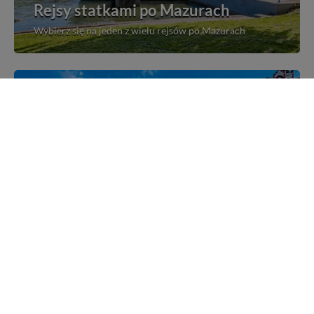
Rejsy statkami po Mazurach
Wybierz się na jeden z wielu rejsów po Mazurach
Mazurskie miejscowości
Poznaj mazurskie miejscowości, wsie i siedliska