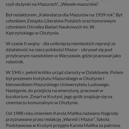
czyli dożynki na Mazurach”, „Wesele mazurskie”.
Był redaktorem „Kalendarza dla Mazurów na 1939 rok”. Był
członkiem Związku Literatów Polskich oraz honorowym
członkiem Ośrodka Badań Naukowych im. W.
Kętrzyńskiego w Olsztynie.
W czasie II wojny - dla uniknięcia niemieckich represji za
działalność na rzecz polskości Mazur - ukrywał się pod
przybranym nazwiskiem w Warszawie, gdzie pracował jako
robotnik.
W 1945 r. pełnił krótko urząd starosty w Działdowie. Potem
był prezesem Instytutu Mazurskiego w Olsztynie i
kierownikiem Mazurskiego Uniwersytetu Ludowego.
Następnie, do przejścia na emeryturę, pracował w
kuratorium. Zmarł w Krutyni, jego grób znajduje się na
cmentarzu komunalnym w Olsztynie.
Od 1988 roku imieniem Karola Małłka nazwano Nagrody
przyznawane przez redakcję „Warmii i Mazur”. Szkoła
Podstawowa w Krutyni przyjęła Karola Małłka za patrona.