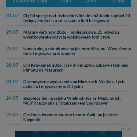
z ostatnich 3 dni
7 dni
14 dni
30 dni
31.07
Ciężki sprzęt nad Jeziorem Nidzkim. 63-latek zapłaci 20
tysięcy złotych za zniszczenie linii brzegowej
29.07
Mazury AirShow 2026 – jubileuszowa, 25. edycja z
wyjątkową ekspozycją wojskowego lotnictwa
25.07
Nocna akcja ratunkowa na jeziorze Kisajno. Wywrócona
łódź i mężczyzna w wodzie
28.07
Dni Kruklanek 2026. Trzy dni muzyki, zabawy i letniego
klimatu na Mazurach
31.07
Dramatyczne wydarzenia na Mazurach. Walka o życie
dziecka i mężczyzny w Giżycku
24.07
Bezpieczniej na szlaku Wielkich Jezior Mazurskich.
MOPR łączy siły z Totalizatorem Sportowym
25.07
Groźne zderzenie skutera i motorówki na jeziorze
Niegocin
REKLAMA