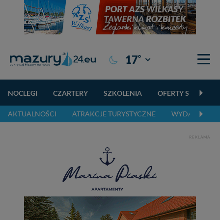
°
17
Giżycko
NOCLEGI
CZARTERY
SZKOLENIA
OFERTY SPECJALN
AKTUALNOŚCI
ATRAKCJE TURYSTYCZNE
WYDARZENIA 
REKLAMA