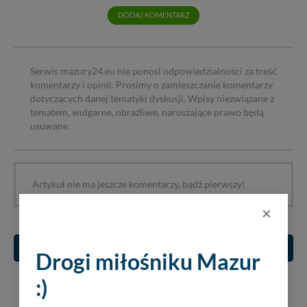
DODAJ KOMENTARZ
Serwis mazury24.eu nie ponosi odpowiedzialności za treść
komentarzy i opinii. Prosimy o zamieszczanie komentarzy
dotyczących danej tematyki dyskusji. Wpisy niezwiązane z
tematem, wulgarne, obraźliwe, naruszające prawo będą
usuwane.
Artykuł nie ma jeszcze komentarzy, bądź pierwszy!
×
Rozwój serwisu
Drogi miłośniku Mazur
:)
KONCERTY NA MAZURACH