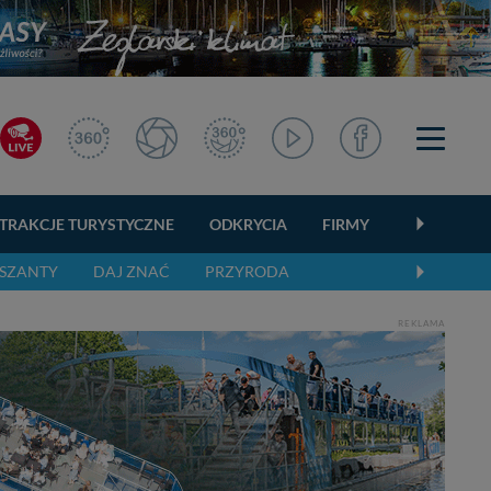
TRAKCJE TURYSTYCZNE
ODKRYCIA
FIRMY
OGŁOSZEN
SZANTY
DAJ ZNAĆ
PRZYRODA
REKLAMA