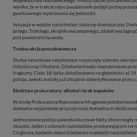
województwa mazowieckiego. Młodzi ludzie postanowili p
wynika, że w trakcie rejsu pasażerowie podjęli próbę przesia
gwałtownego wywrócenia się jednostki.
Sytuacja w wodzie natychmiast stała się dramatyczna. Dwó
brzegu. Trzeciego, skrajnie wyczerpanego, zdołali wyciągną
pod powierzchnią wody.
Trudna akcja poszukiwawcza
Służby ratunkowe natychmiast rozpoczęły szeroko zakrojoną
Giżycka oraz Olsztyna. Działania trwały nieprzerwanie prze
tragiczny. Ciało 18-latka zlokalizowano na głębokości aż 24
policja, zwłoki zostały już oficjalnie zidentyfikowane przez 
Śledztwo prokuratury: alkohol i brak kapoków
W środę Prokuratura Rejonowa w Mrągowie poinformowała 
dokładne wyjaśnienie przyczyn oraz dokładnych okoliczności
Jednocześnie policja ujawniła kluczowe fakty, które mogły 
okazało, żaden z czterech nastolatków przebywających na 
Co gorsza, badanie stanu trzeźwości ocalałych nastolatkó