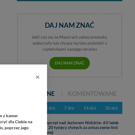
DAJ NAM ZNAĆ
Jeśli coś się na Mazurach zafascynowało,
wzburzyło lub chcesz się tym podzielić z
czytelnikami naszego serwisu
DAJ NAM ZNAĆ
×
POPULARNE
KOMENTOWANE
z ostatnich 3 dni
7 dni
14 dni
30 dni
ów z kamer
ryć dla Ciebie na
31.07
Ciężki sprzęt nad Jeziorem Nidzkim. 63-latek
zapłaci 20 tysięcy złotych za zniszczenie linii
s, poprzez jego
brzegowej