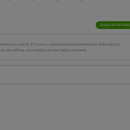
DODAJ KOMENTAR
mentarzy i opinii. Prosimy o zamieszczanie komentarzy dotyczących
rne, obraźliwe, naruszające prawo będą usuwane.