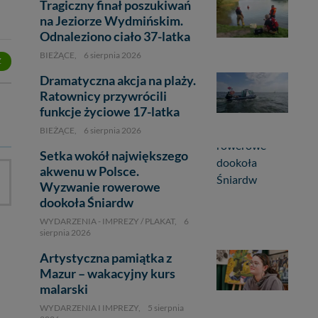
Tragiczny finał poszukiwań
na Jeziorze Wydmińskim.
Odnaleziono ciało 37-latka
BIEŻĄCE,
6 sierpnia 2026
Z
Dramatyczna akcja na plaży.
Ratownicy przywrócili
funkcje życiowe 17-latka
BIEŻĄCE,
6 sierpnia 2026
Setka wokół największego
akwenu w Polsce.
Wyzwanie rowerowe
dookoła Śniardw
WYDARZENIA - IMPREZY / PLAKAT,
6
sierpnia 2026
Artystyczna pamiątka z
Mazur – wakacyjny kurs
malarski
WYDARZENIA I IMPREZY,
5 sierpnia