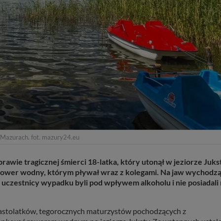
 Mazurach. fot. mazury24.eu
awie tragicznej śmierci 18-latka, który utonął w jeziorze Juks
ę rower wodny, którym pływał wraz z kolegami. Na jaw wychodz
 uczestnicy wypadku byli pod wpływem alkoholu i nie posiadali
nastolatków, tegorocznych maturzystów pochodzących z