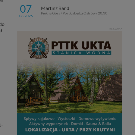
eń
07
Martinz Band
Piękna Góra / Port Łabędzi Ostrów / 20:30
08.2026
 do
REKLAMA
ł
j.