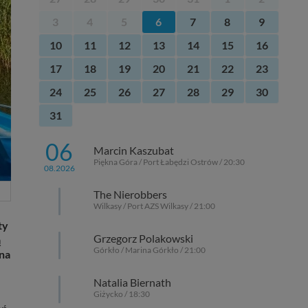
3
4
5
6
7
8
9
10
11
12
13
14
15
16
17
18
19
20
21
22
23
24
25
26
27
28
29
30
31
06
Marcin Kaszubat
Piękna Góra / Port Łabędzi Ostrów / 20:30
08.2026
The Nierobbers
Wilkasy / Port AZS Wilkasy / 21:00
ty
Grzegorz Polakowski
ą
Górkło / Marina Górkło / 21:00
 na
Natalia Biernath
Giżycko / 18:30