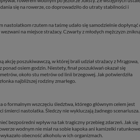
opływać rowerem wodnym po jeziorze Juksty. Ze wstępnych ustal
dania się na rowerze, co doprowadziło do utraty stabilności i
m nastolatkom rzutem na taśmę udało się samodzielnie dopłynąć
ć wezwani na miejsce strażacy. Czwarty z młodych mężczyzn znikną
 akcję poszukiwawczą, w której brali udział strażacy z Mrągowa,
z ponad osiem godzin. Niestety, finał poszukiwań okazał się
 metrów, około stu metrów od linii brzegowej. Jak potwierdziła
członka najbliższej rodziny zmarłego.
o formalnym wszczęciu śledztwa, którego głównym celem jest
 śmierci nastolatka. Śledczy nie wykluczają żadnego scenariusza.
mieć bezpośredni wpływ na tak tragiczny przebieg zdarzeń. Jak się
rowerze wodnym nie miał na sobie kapoka ani kamizelki ratunkowe
w wykazało obecność alkoholu w ich organizmach.