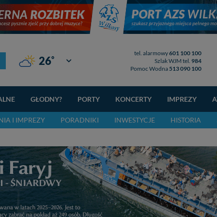
tel. alarmowy
601 100 100
°
26
Giżycko
Szlak WJM tel.
984
Pomoc Wodna
513 090 100
ALNE
GŁODNY?
PORTY
KONCERTY
IMPREZY
A
IA I IMPREZY
PORADNIKI
INWESTYCJE
HISTORIA