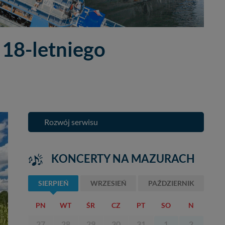
 18-letniego
Rozwój serwisu
KONCERTY NA MAZURACH
SIERPIEŃ
WRZESIEŃ
PAŹDZIERNIK
PN
WT
ŚR
CZ
PT
SO
N
27
28
29
30
31
1
2