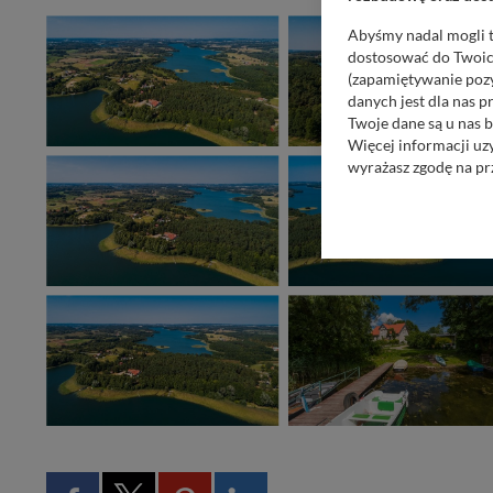
Abyśmy nadal mogli t
dostosować do Twoich
(zapamiętywanie pozy
danych jest dla nas 
Twoje dane są u nas b
Więcej informacji uz
wyrażasz zgodę na pr
Nasz serwis nie wyk
Wyjątkiem jest sytua
kontaktowego, przekaz
zasadach i funkcjona
Administratorem Twoi
11-500 Giżycko. Może
W każdej chwili może
przetwarzania. Pamię
informacji zawartych
przypadkach nie może
Dziękujemy, i życzmy