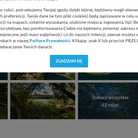
o robić, potrzebujemy Twojej zgody, dzięki której, będziemy mogli eleme
 preferencji. Twoje dane (w tym pliki cookies) będą zapisywane w celu 
cji na mapach, ostatnie wyszukania, ulubione miejsca, logowania, itp). 
priorytetowe, bez poinformowania Ciebie nie będziemy zmieniać zakresu 
ezpieczne, jeśli masz wątpliwości co do naszych intencji, zawsze możesz
yskach w naszej
Polityce Prywatności
. Klikając znak X lub przycisk P
zetwarzanie Twoich danych.
orzystuje oraz nie udostępnia Twoich danych innym podmiotom oraz oso
ZGADZAM SIĘ
cja, gdy przekazanie Twoich danych jest elementem usługi (przekazanie d
anie danych w przypadku rezerwacji usług typu: nocleg, czartery, itp). W
lności serwisu w
Regulaminie Serwisu
.
ch danych jest: Agencja Reklamowa Kreacja Monika Borkowska, z siedzi
sz z nami skontaktować się za pośrednictwem tej
strony
.
Zobacz wszystkie
62 zdjęć
sz: zażądać dostępu do swoich danych, zażądać ich poprawienia lub usuni
taj jednak, że nie zawsze jest możliwe techniczne zrealizowanie Twoich 
 w plikach cookies. Twoja przeglądarka umożliwia Ci skasowanie tych p
my tego zrobić za Ciebie.
 miłego odkrywania Mazur na nowo...