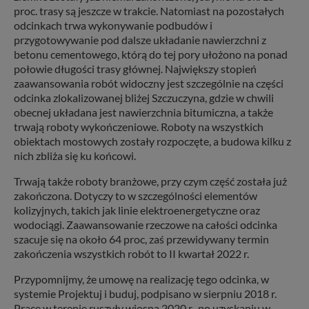
proc. trasy są jeszcze w trakcie. Natomiast na pozostałych
odcinkach trwa wykonywanie podbudów i
przygotowywanie pod dalsze układanie nawierzchni z
betonu cementowego, którą do tej pory ułożono na ponad
połowie długości trasy głównej. Największy stopień
zaawansowania robót widoczny jest szczególnie na części
odcinka zlokalizowanej bliżej Szczuczyna, gdzie w chwili
obecnej układana jest nawierzchnia bitumiczna, a także
trwają roboty wykończeniowe. Roboty na wszystkich
obiektach mostowych zostały rozpoczęte, a budowa kilku z
nich zbliża się ku końcowi.
Trwają także roboty branżowe, przy czym część została już
zakończona. Dotyczy to w szczególności elementów
kolizyjnych, takich jak linie elektroenergetyczne oraz
wodociągi. Zaawansowanie rzeczowe na całości odcinka
szacuje się na około 64 proc, zaś przewidywany termin
zakończenia wszystkich robót to II kwartał 2022 r.
Przypomnijmy, że umowę na realizację tego odcinka, w
systemie Projektuj i buduj, podpisano w sierpniu 2018 r.
Prace w terenie ruszyły wiosną 2020 r., po uzyskaniu w