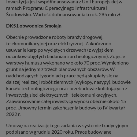
Inwestycja jest współfinansowana z Unii Europejskiej w
ramach Programu Operacyjnego Infrastruktura i
Środowisko. Wartość dofinansowania to ok. 285 mln zł.
DK51 obwodnica Smolajn
Obecnie prowadzone roboty branży drogowej,
telekomunikacyjnej oraz elektrycznej. Zakończono
usuwanie karp po wyciętych drzewach (z wyjątkiem
odcinków objętych badaniami archeologicznymi). Zdjęcie
warstwy humusu wykonano w około 70 proc. Wymieniono
grunt na jednym z trzech planowanych obszarów. W
nadchodzących tygodniach prace będą skupiały się na
dalszej realizacji robót ziemnych (wykopy, nasypy), budowie
kanału technologicznego oraz przebudowie kolidujących z
inwestycją sieci elektrycznych i telekomunikacyjnych.
Zaawansowanie całej inwestycji wynosi obecnie około 15
proc. Umowny termin zakończenia budowy to IV kwartał
2022 r.
Umowę na realizację tego zadania w systemie tradycyjnym
podpisano w grudniu 2020 roku. Prace budowlane