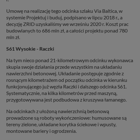
Umowę na realizację tego odcinka szlaku Via Baltica, w
systemie Projektuj i buduj, podpisano w lipcu 2018 r., a
decyzję ZRID uzyskaliśmy we wrześniu 2020 r. Koszt prac
budowlanych to 686 mln zł, a całości projektu ponad 780
mln zł.
S61 Wysokie - Raczki
Na tym nieco ponad 21-kilometrowym odcinku wykonawca
skupia swoje działania przede wszystkim na układaniu
nawierzchni betonowej. Układanie postępuje zgodnie z
rosnącym kilometrażem od początku odcinka w kierunku
funkcjonującego już węzła Raczki i dalszego odcinka S61.
Systematycznie, na kilka kilometrów przed maszyną,
przygotowywana jest podbudowa z kruszywa łamanego.
Na odcinkach z ułożoną nawierzchnią betonową
prowadzone są roboty wykończeniowe: humusowane są
tereny zielone, układane korytka ściekowe i wpusty,
montowane bariery i ogrodzenia.