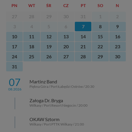
Wiejska 17, 11-500 Giżycko. Możesz z nami
PN
WT
ŚR
CZ
PT
SO
N
skontaktować się za pośrednictwem tej
strony
.
27
28
29
30
31
1
2
W każdej chwili możesz: zażądać dostępu do swoich
3
4
5
6
7
8
9
danych, zażądać ich poprawienia lub usunięcia,
zabronić ich przetwarzania. Pamiętaj jednak, że nie
10
11
12
13
14
15
16
zawsze jest możliwe techniczne zrealizowanie Twoich
praw w odniesieniu do informacji zawartych w plikach
17
18
19
20
21
22
23
cookies. Twoja przeglądarka umożliwia Ci skasowanie
tych plików - w pewnych przypadkach nie możemy tego
24
25
26
27
28
29
30
zrobić za Ciebie.
31
Dziękujemy, i życzmy miłego odkrywania Mazur na
nowo...
07
Martinz Band
Piękna Góra / Port Łabędzi Ostrów / 20:30
08.2026
Załoga Dr. Bryga
Wilkasy / Port Resort Niegocin / 20:00
OKAW Sztorm
Wilkasy / Port PTTK Wilkasy / 21:00