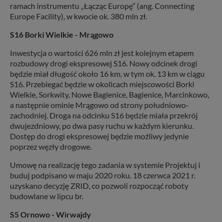
ramach instrumentu „Łącząc Europę” (ang. Connecting
Europe Facility), w kwocie ok. 380 mln zł.
S16 Borki Wielkie - Mrągowo
Inwestycja o wartości 626 mln zł jest kolejnym etapem
rozbudowy drogi ekspresowej S16. Nowy odcinek drogi
będzie miał długość około 16 km, w tym ok. 13 km w ciągu
S16. Przebiegać będzie w okolicach miejscowości Borki
Wielkie, Sorkwity, Nowe Bagienice, Bagienice, Marcinkowo,
a następnie ominie Mrągowo od strony południowo-
zachodniej. Droga na odcinku S16 będzie miała przekrój
dwujezdniowy, po dwa pasy ruchu w każdym kierunku.
Dostęp do drogi ekspresowej będzie możliwy jedynie
poprzez węzły drogowe.
Umowę na realizację tego zadania w systemie Projektuj i
buduj podpisano w maju 2020 roku. 18 czerwca 2021 r.
uzyskano decyzję ZRID, co pozwoli rozpocząć roboty
budowlane w lipcu br.
S5 Ornowo - Wirwajdy