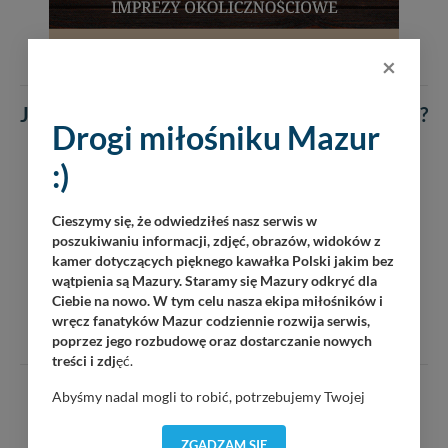
×
Jak się czujesz po przeczytaniu tego artykułu ?
Drogi miłośniku Mazur
Głosów: 5
:)
Cieszymy się, że odwiedziłeś nasz serwis w
poszukiwaniu informacji, zdjęć, obrazów, widoków z
kamer dotyczących pięknego kawałka Polski jakim bez
wątpienia są Mazury. Staramy się Mazury odkryć dla
Ciebie na nowo. W tym celu nasza ekipa miłośników i
wręcz fanatyków Mazur codziennie rozwija serwis,
poprzez jego rozbudowę oraz dostarczanie nowych
treści i zdj
ęć.
KOMENTARZE
(1)
Abyśmy nadal mogli to robić, potrzebujemy Twojej
zgody, dzięki której, będziemy mogli elementy serwisu
DODAJ KOMENTARZ
dostosować do Twoich preferencji. Twoje dane (w tym
ZGADZAM SIĘ