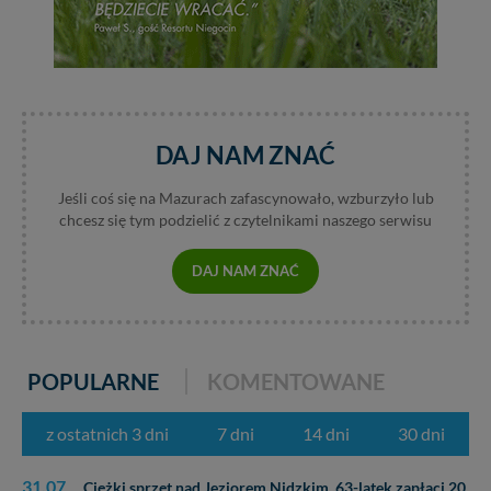
DAJ NAM ZNAĆ
Jeśli coś się na Mazurach zafascynowało, wzburzyło lub
chcesz się tym podzielić z czytelnikami naszego serwisu
DAJ NAM ZNAĆ
POPULARNE
KOMENTOWANE
z ostatnich 3 dni
7 dni
14 dni
30 dni
31.07
Ciężki sprzęt nad Jeziorem Nidzkim. 63-latek zapłaci 20