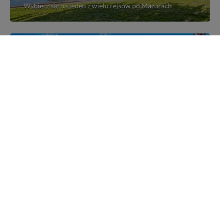
Wybierz się na jeden z wielu rejsów po Mazurach
Mazurskie miejscowości
Poznaj mazurskie miejscowości, wsie i siedliska