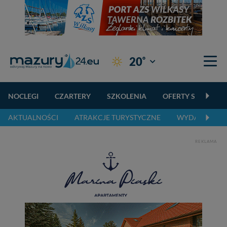
°
20
Giżycko
NOCLEGI
CZARTERY
SZKOLENIA
OFERTY SPECJALN
AKTUALNOŚCI
ATRAKCJE TURYSTYCZNE
WYDARZENIA 
REKLAMA