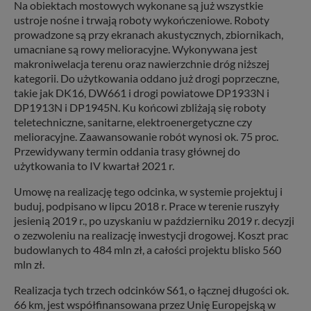
Na obiektach mostowych wykonane są już wszystkie
ustroje nośne i trwają roboty wykończeniowe. Roboty
prowadzone są przy ekranach akustycznych, zbiornikach,
umacniane są rowy melioracyjne. Wykonywana jest
makroniwelacja terenu oraz nawierzchnie dróg niższej
kategorii. Do użytkowania oddano już drogi poprzeczne,
takie jak DK16, DW661 i drogi powiatowe DP1933N i
DP1913N i DP1945N. Ku końcowi zbliżają się roboty
teletechniczne, sanitarne, elektroenergetyczne czy
melioracyjne. Zaawansowanie robót wynosi ok. 75 proc.
Przewidywany termin oddania trasy głównej do
użytkowania to IV kwartał 2021 r.
Umowę na realizację tego odcinka, w systemie projektuj i
buduj, podpisano w lipcu 2018 r. Prace w terenie ruszyły
jesienią 2019 r., po uzyskaniu w październiku 2019 r. decyzji
o zezwoleniu na realizację inwestycji drogowej. Koszt prac
budowlanych to 484 mln zł, a całości projektu blisko 560
mln zł.
Realizacja tych trzech odcinków S61, o łącznej długości ok.
66 km, jest współfinansowana przez Unię Europejską w