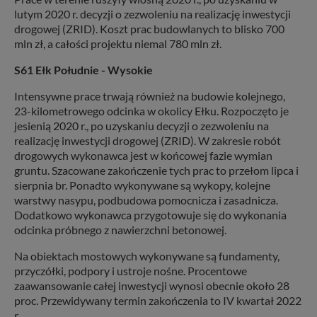
lutym 2020 r. decyzji o zezwoleniu na realizację inwestycji
drogowej (ZRID). Koszt prac budowlanych to blisko 700
mln zł, a całości projektu niemal 780 mln zł.
S61 Ełk Południe - Wysokie
Intensywne prace trwają również na budowie kolejnego,
23-kilometrowego odcinka w okolicy Ełku. Rozpoczęto je
jesienią 2020 r., po uzyskaniu decyzji o zezwoleniu na
realizację inwestycji drogowej (ZRID). W zakresie robót
drogowych wykonawca jest w końcowej fazie wymian
gruntu. Szacowane zakończenie tych prac to przełom lipca i
sierpnia br. Ponadto wykonywane są wykopy, kolejne
warstwy nasypu, podbudowa pomocnicza i zasadnicza.
Dodatkowo wykonawca przygotowuje się do wykonania
odcinka próbnego z nawierzchni betonowej.
Na obiektach mostowych wykonywane są fundamenty,
przyczółki, podpory i ustroje nośne. Procentowe
zaawansowanie całej inwestycji wynosi obecnie około 28
proc. Przewidywany termin zakończenia to IV kwartał 2022
r.