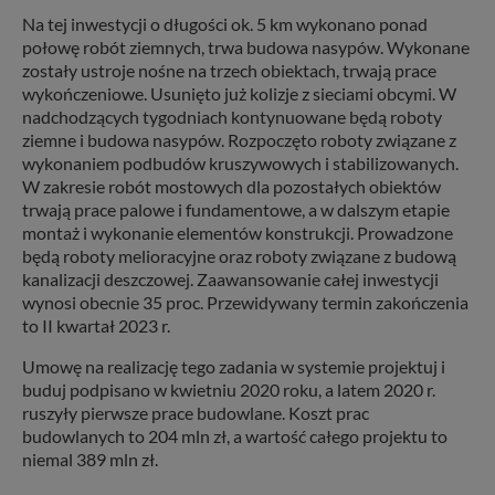
Na tej inwestycji o długości ok. 5 km wykonano ponad
połowę robót ziemnych, trwa budowa nasypów. Wykonane
zostały ustroje nośne na trzech obiektach, trwają prace
wykończeniowe. Usunięto już kolizje z sieciami obcymi. W
nadchodzących tygodniach kontynuowane będą roboty
ziemne i budowa nasypów. Rozpoczęto roboty związane z
wykonaniem podbudów kruszywowych i stabilizowanych.
W zakresie robót mostowych dla pozostałych obiektów
trwają prace palowe i fundamentowe, a w dalszym etapie
montaż i wykonanie elementów konstrukcji. Prowadzone
będą roboty melioracyjne oraz roboty związane z budową
kanalizacji deszczowej. Zaawansowanie całej inwestycji
wynosi obecnie 35 proc. Przewidywany termin zakończenia
to II kwartał 2023 r.
Umowę na realizację tego zadania w systemie projektuj i
buduj podpisano w kwietniu 2020 roku, a latem 2020 r.
ruszyły pierwsze prace budowlane. Koszt prac
budowlanych to 204 mln zł, a wartość całego projektu to
niemal 389 mln zł.