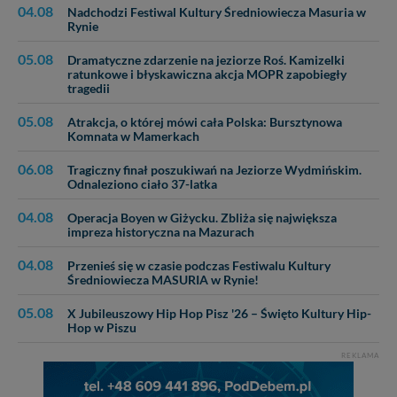
04.08
Nadchodzi Festiwal Kultury Średniowiecza Masuria w
Rynie
05.08
Dramatyczne zdarzenie na jeziorze Roś. Kamizelki
ratunkowe i błyskawiczna akcja MOPR zapobiegły
tragedii
05.08
Atrakcja, o której mówi cała Polska: Bursztynowa
Komnata w Mamerkach
06.08
Tragiczny finał poszukiwań na Jeziorze Wydmińskim.
Odnaleziono ciało 37-latka
04.08
Operacja Boyen w Giżycku. Zbliża się największa
impreza historyczna na Mazurach
04.08
Przenieś się w czasie podczas Festiwalu Kultury
Średniowiecza MASURIA w Rynie!
05.08
X Jubileuszowy Hip Hop Pisz '26 – Święto Kultury Hip-
Hop w Piszu
REKLAMA