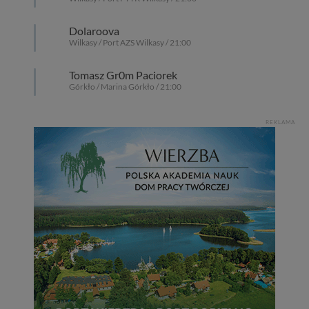
Dolaroova
Wilkasy / Port AZS Wilkasy / 21:00
Tomasz Gr0m Paciorek
Górkło / Marina Górkło / 21:00
REKLAMA