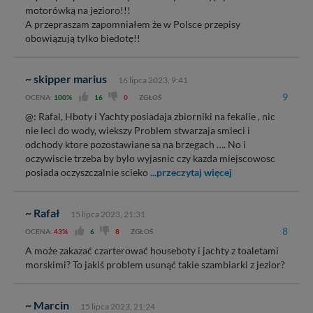
motorówką na jezioro!!!
A przepraszam zapomniałem że w Polsce przepisy
obowiązują tylko biedotę!!
~ skipper marius
16 lipca 2023, 9:41
9
OCENA:
100%
16
0
ZGŁOŚ
@: Rafal, Hboty i Yachty posiadaja zbiorniki na fekalie , nic
nie leci do wody, wiekszy Problem stwarzaja smieci i
odchody ktore pozostawiane sa na brzegach …. No i
oczywiscie trzeba by bylo wyjasnic czy kazda miejscowosc
posiada oczyszczalnie scieko
...przeczytaj więcej
~ Rafał
15 lipca 2023, 21:31
8
OCENA:
43%
6
8
ZGŁOŚ
A może zakazać czarterować houseboty i jachty z toaletami
morskimi? To jakiś problem usunąć takie szambiarki z jezior?
~ Marcin
15 lipca 2023, 21:24