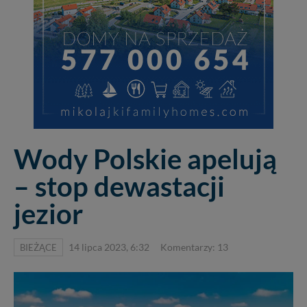
Wody Polskie apelują
– stop dewastacji
jezior
BIEŻĄCE
14 lipca 2023, 6:32
Komentarzy: 13