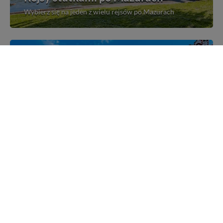
Wybierz się na jeden z wielu rejsów po Mazurach
Mazurskie miejscowości
Poznaj mazurskie miejscowości, wsie i siedliska