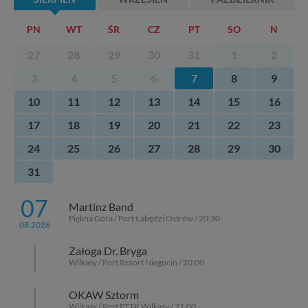
PN
WT
ŚR
CZ
PT
SO
N
27
28
29
30
31
1
2
3
4
5
6
7
8
9
10
11
12
13
14
15
16
17
18
19
20
21
22
23
24
25
26
27
28
29
30
31
07
Martinz Band
Piękna Góra / Port Łabędzi Ostrów / 20:30
08.2026
Załoga Dr. Bryga
Wilkasy / Port Resort Niegocin / 20:00
OKAW Sztorm
Wilkasy / Port PTTK Wilkasy / 21:00