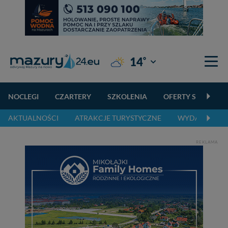
°
14
Giżycko
NOCLEGI
CZARTERY
SZKOLENIA
OFERTY SPECJALN
AKTUALNOŚCI
ATRAKCJE TURYSTYCZNE
WYDARZENIA 
REKLAMA