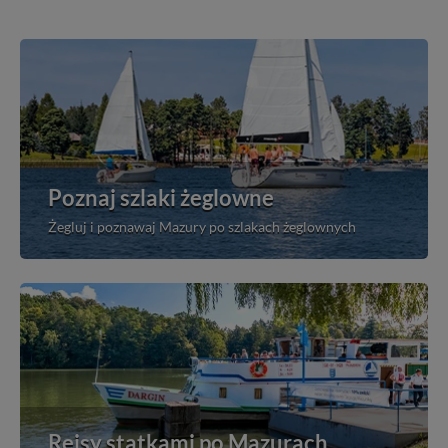
Poznaj szlaki żeglowne
Żegluj i poznawaj Mazury po szlakach żeglownych
Rejsy statkami po Mazurach