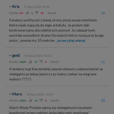
~ Kris
17 lipca 2023, 8:58
12
OCENA:
5%
1
18
ZGŁOŚ
Fanatycy polityczni z lewej strony piszą swoje manifesty
które nijak mają się do tego artykułu. Ja podam taki
kontrowersyjny dla niektórych pomysł. Ja nakazał bym
wycinkę wszystkich drzew liściastych które rosną przy brzgu
jesior , powiecmy 10 metrów
...przeczytaj więcej
~ gość
16 lipca 2023, 18:23
11
OCENA:
100%
17
0
ZGŁOŚ
A kolejny mąż Kaczyńskiej zawsze dziewicy odpowiedział za
nielegalny przekop jeziora czy mamy czekać na wygrane
wybory ???!!!!
~ Maro
16 lipca 2023, 10:14
10
OCENA:
100%
19
0
ZGŁOŚ
Niech Wody Polskie zajmą się nielegalnymi kanałami
kopalnymi przez rodzinę Jarka żeby móc wypływać