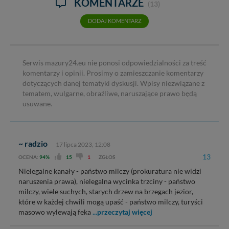
KOMENTARZE
(13)
DODAJ KOMENTARZ
Serwis mazury24.eu nie ponosi odpowiedzialności za treść
komentarzy i opinii. Prosimy o zamieszczanie komentarzy
dotyczących danej tematyki dyskusji. Wpisy niezwiązane z
tematem, wulgarne, obraźliwe, naruszające prawo będą
usuwane.
~ radzio
17 lipca 2023, 12:08
13
OCENA:
94%
15
1
ZGŁOŚ
Nielegalne kanały - państwo milczy (prokuratura nie widzi
naruszenia prawa), nielegalna wycinka trzciny - państwo
milczy, wiele suchych, starych drzew na brzegach jezior,
które w każdej chwili mogą upaść - państwo milczy, turyści
masowo wylewają feka
...przeczytaj więcej