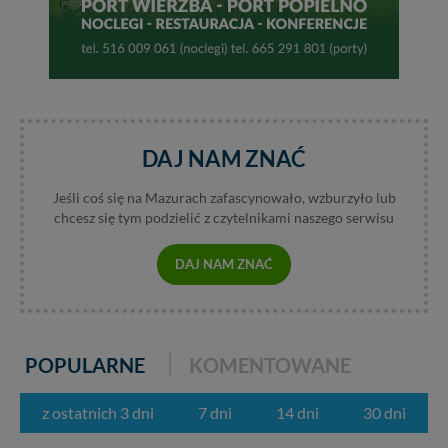
DAJ NAM ZNAĆ
Jeśli coś się na Mazurach zafascynowało, wzburzyło lub
chcesz się tym podzielić z czytelnikami naszego serwisu
DAJ NAM ZNAĆ
POPULARNE
KOMENTOWANE
z ostatnich 3 dni
7 dni
14 dni
30 dni