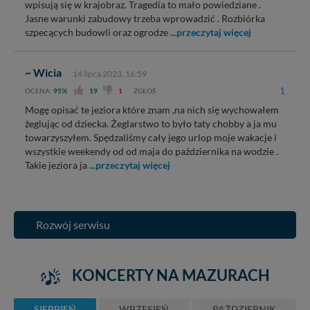
Reklamowa Kreacja Monika Borkowska, z siedzibą ul.
wpisują się w krajobraz. Tragedia to mało powiedziane .
Wiejska 17, 11-500 Giżycko. Możesz z nami
Jasne warunki zabudowy trzeba wprowadzić . Rozbiórka
skontaktować się za pośrednictwem tej
strony
.
szpecących budowli oraz ogrodze
...przeczytaj więcej
W każdej chwili możesz: zażądać dostępu do swoich
danych, zażądać ich poprawienia lub usunięcia,
~ Wicia
14 lipca 2023, 16:59
zabronić ich przetwarzania. Pamiętaj jednak, że nie
1
OCENA:
95%
19
1
ZGŁOŚ
zawsze jest możliwe techniczne zrealizowanie Twoich
praw w odniesieniu do informacji zawartych w plikach
Mogę opisać te jeziora które znam ,na nich się wychowałem
cookies. Twoja przeglądarka umożliwia Ci skasowanie
żeglując od dziecka. Żeglarstwo to było taty chobby a ja mu
tych plików - w pewnych przypadkach nie możemy tego
towarzyszyłem. Spędzaliśmy cały jego urlop moje wakacje i
zrobić za Ciebie.
wszystkie weekendy od od maja do października na wodzie .
Takie jeziora ja
...przeczytaj więcej
Dziękujemy, i życzmy miłego odkrywania Mazur na
nowo...
Rozwój serwisu
KONCERTY NA MAZURACH
SIERPIEŃ
WRZESIEŃ
PAŹDZIERNIK