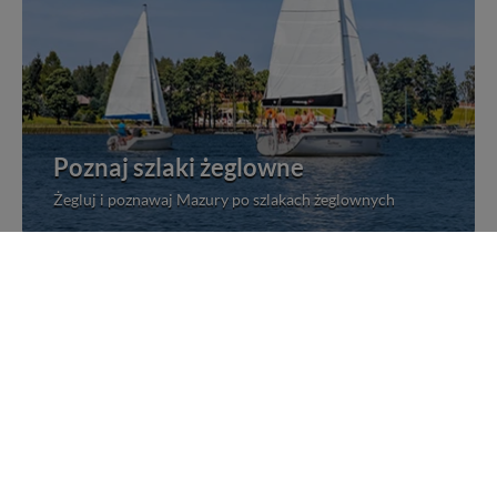
Poznaj szlaki żeglowne
Żegluj i poznawaj Mazury po szlakach żeglownych
Rejsy statkami po Mazurach
Wybierz się na jeden z wielu rejsów po Mazurach