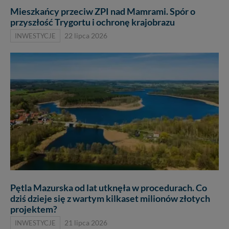
Mieszkańcy przeciw ZPI nad Mamrami. Spór o
przyszłość Trygortu i ochronę krajobrazu
INWESTYCJE
22 lipca 2026
Pętla Mazurska od lat utknęła w procedurach. Co
dziś dzieje się z wartym kilkaset milionów złotych
projektem?
INWESTYCJE
21 lipca 2026