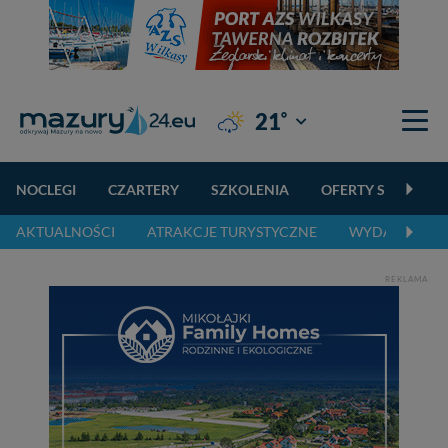
°
21
Giżycko
NOCLEGI
CZARTERY
SZKOLENIA
OFERTY SPECJALN
AKTUALNOŚCI
ATRAKCJE TURYSTYCZNE
WYDARZENIA 
REKLAMA