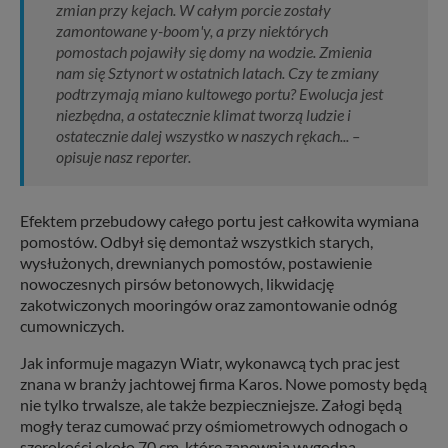
zmian przy kejach. W całym porcie zostały
zamontowane y-boom'y, a przy niektórych
pomostach pojawiły się domy na wodzie. Zmienia
nam się Sztynort w ostatnich latach. Czy te zmiany
podtrzymają miano kultowego portu? Ewolucja jest
niezbędna, a ostatecznie klimat tworzą ludzie i
ostatecznie dalej wszystko w naszych rękach... –
opisuje nasz reporter.
Efektem przebudowy całego portu jest całkowita wymiana
pomostów. Odbył się demontaż wszystkich starych,
wysłużonych, drewnianych pomostów, postawienie
nowoczesnych pirsów betonowych, likwidację
zakotwiczonych mooringów oraz zamontowanie odnóg
cumowniczych.
Jak informuje magazyn Wiatr, wykonawcą tych prac jest
znana w branży jachtowej firma Karos. Nowe pomosty będą
nie tylko trwalsze, ale także bezpieczniejsze. Załogi będą
mogły teraz cumować przy ośmiometrowych odnogach o
szerokości około 70 cm, które zapewnią wygodną