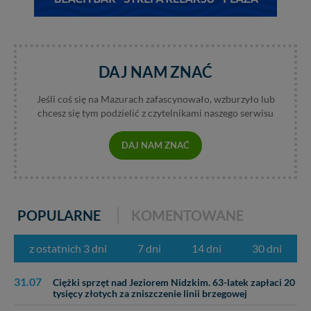
DAJ NAM ZNAĆ
Jeśli coś się na Mazurach zafascynowało, wzburzyło lub
chcesz się tym podzielić z czytelnikami naszego serwisu
DAJ NAM ZNAĆ
POPULARNE
KOMENTOWANE
z ostatnich 3 dni
7 dni
14 dni
30 dni
31.07
Ciężki sprzęt nad Jeziorem Nidzkim. 63-latek zapłaci 20
tysięcy złotych za zniszczenie linii brzegowej