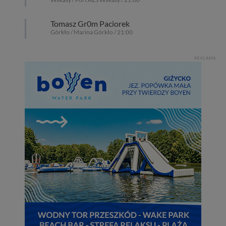
cookies. Twoja przeglądarka umożliwia Ci skasowanie
tych plików - w pewnych przypadkach nie możemy tego
Tomasz Gr0m Paciorek
zrobić za Ciebie.
Górkło / Marina Górkło / 21:00
Dziękujemy, i życzmy miłego odkrywania Mazur na
nowo...
REKLAMA