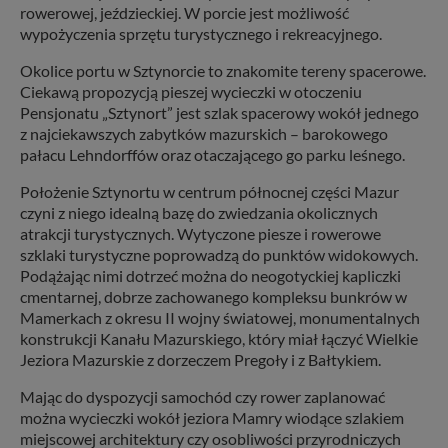
rowerowej, jeździeckiej. W porcie jest możliwość
wypożyczenia sprzętu turystycznego i rekreacyjnego.
Okolice portu w Sztynorcie to znakomite tereny spacerowe.
Ciekawą propozycją pieszej wycieczki w otoczeniu
Pensjonatu „Sztynort” jest szlak spacerowy wokół jednego
z najciekawszych zabytków mazurskich – barokowego
pałacu Lehndorffów oraz otaczającego go parku leśnego.
Położenie Sztynortu w centrum północnej części Mazur
czyni z niego idealną bazę do zwiedzania okolicznych
atrakcji turystycznych. Wytyczone piesze i rowerowe
szklaki turystyczne poprowadzą do punktów widokowych.
Podążając nimi dotrzeć można do neogotyckiej kapliczki
cmentarnej, dobrze zachowanego kompleksu bunkrów w
Mamerkach z okresu II wojny światowej, monumentalnych
konstrukcji Kanału Mazurskiego, który miał łączyć Wielkie
Jeziora Mazurskie z dorzeczem Pregoły i z Bałtykiem.
Mając do dyspozycji samochód czy rower zaplanować
można wycieczki wokół jeziora Mamry wiodące szlakiem
miejscowej architektury czy osobliwości przyrodniczych