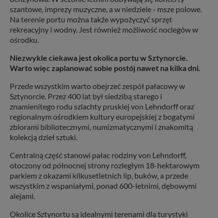
szantowe, imprezy muzyczne, a w niedziele - msze polowe.
Na terenie portu można także wypożyczyć sprzęt
rekreacyjny i wodny. Jest również możliwość noclegów w
ośrodku.
Niezwykle ciekawa jest okolica portu w Sztynorcie.
Warto więc zaplanować sobie postój nawet na kilka dni.
Przede wszystkim warto obejrzeć zespół pałacowy w
Sztynorcie. Przez 400 lat był siedzibą starego i
znamienitego rodu szlachty pruskiej von Lehndorff oraz
regionalnym ośrodkiem kultury europejskiej z bogatymi
zbiorami bibliotecznymi, numizmatycznymi i znakomitą
kolekcją dzieł sztuki.
Centralną część stanowi pałac rodziny von Lehndorff,
otoczony od północnej strony rozległym 18-hektarowym
parkiem z okazami kilkusetletnich lip, buków, a przede
wszystkim z wspaniałymi, ponad 600-letnimi, dębowymi
alejami.
Okolice Sztynortu są idealnymi terenami dla turystyki