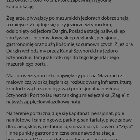
komunikację.
Żeglarze, pływający po mazurskich jeziorach dobrze znają
to miejsce. Znajduje się przy jeziorze Sztynorckim,
odsłonięty od jeziora Dargin. Posiada stację paliw, sklep
spożywczo - przemysłowy, sklep żeglarski, pensjonat,
gastronomię oraz dużą ilość miejsc cumowniczych. Z jeziora
Dargin wchodzimy przez Kanał Sztynorcki na jezioro
Sztynorckie. Tam już krótki rejs do tego legendarnego
mazurskiego portu.
Marina w Sztynorcie to największy port na Mazurach z
malowniczą wioską żeglarską, rozbudowaną infrastrukturą,
komfortową bazą noclegową i profesjonalną obsługą.
Sztynorcki Port to laureat rankingu miesięcznika „Żagle” z
najwyższą, pięciogwiazdkową notą.
Na terenie portu znajduje się kapitanat, pensjonat, pole
namiotowe i campingowe, parking, sanitariaty, place zabaw
dla dzieci, sklepy, restauracja, smażalnia ryb, tawerna "Zęza"
i inne punkty gastronomiczne oraz nawodna stacja
benzynowa. W sezonie letnim odbywają się koncerty