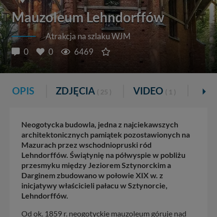
Mauzoleum Lehndorffów
Atrakcja na szlaku WJM
0
0
6469
OPIS
ZDJĘCIA
VIDEO
KOM
( 25 )
( 1 )
Neogotycka budowla, jedna z najciekawszych
architektonicznych pamiątek pozostawionych na
Mazurach przez wschodniopruski ród
Lehndorffów. Świątynię na półwyspie w pobliżu
przesmyku między Jeziorem Sztynorckim a
Darginem zbudowano w połowie XIX w. z
inicjatywy właścicieli pałacu w Sztynorcie,
Lehndorffów.
Od ok. 1859 r. neogotyckie mauzoleum góruje nad