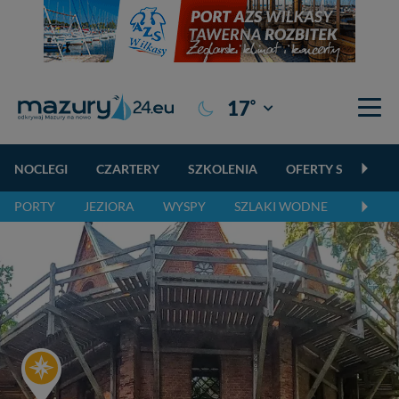
°
17
Giżycko
NOCLEGI
CZARTERY
SZKOLENIA
OFERTY SPECJALN
PORTY
JEZIORA
WYSPY
SZLAKI WODNE
SZLAK