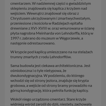
cmentarzem. W nadziemnej części o gwiaździstym
sklepieniu znajdowała się kaplica z krzyżem nad
wejściem. Wewnątrz znajdował się obraz z
Chrystusem ukrzyżowanym i zmartwychwstałym,
przeniesione z kościoła w Radziejach epitafia
drewniane z XVI-XVIII w. oraz wmurowana w ścianę
płyta nagrobna Meinharda von Lehndorffa, którą w
1997 r. zabrano do muzeum w Węgorzewie, a
następnie odrestaurowano.
W krypcie pod kaplicą umieszczano na na stelażach
trumny zmarłych z rodu Lehndorffów.
Sama budowla jest ciekawa architektoniczna. Jest
ośmioboczna i o tyle nietypowa, że
dwukondygnacyjna. W podziemiu, do którego
wchodzi się od strony jeziora, znajduje się krypta
grobowa, a wejście od strony bramy prowadziło na
górną kondygnację, która pełniła funkcję kaplicy.
Wokół niego urządzono cmentarz. Stare krzyże
widnieją wśród zarośli do dziś, niestety, zachowała