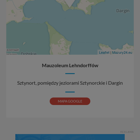
Leaflet
|
Mazury24.eu
Mauzoleum Lehndorffów
Sztynort, pomiędzy jeziorami Sztynorckie i Dargin
MAPA GOOGLE
REKLAMA