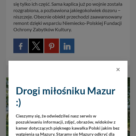
się tylko ich część. Sama kaplica już po wojnie została
rozgrabiona, a pozbawiona jakiegokolwiek dozoru −
niszczeje. Obecnie obiekt przechodzi zaawansowany
remont dzięki wsparciu Niemiecko-Polskiej Fundacji
Ochrony Zabytków Kultury.
×
Drogi miłośniku Mazur
:)
Cieszymy się, że odwiedziłeś nasz serwis w
poszukiwaniu informacji, zdjęć, obrazów, widoków z
kamer dotyczących pięknego kawałka Polski jakim bez
wątpienia są Mazury. Staramy się Mazury odkryć dla