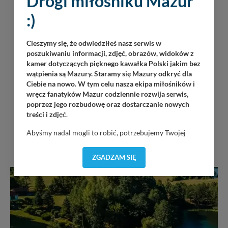
Drogi miłośniku Mazur
:)
Cieszymy się, że odwiedziłeś nasz serwis w
poszukiwaniu informacji, zdjęć, obrazów, widoków z
kamer dotyczących pięknego kawałka Polski jakim bez
wątpienia są Mazury. Staramy się Mazury odkryć dla
Ciebie na nowo. W tym celu nasza ekipa miłośników i
wręcz fanatyków Mazur codziennie rozwija serwis,
poprzez jego rozbudowę oraz dostarczanie nowych
treści i zdj
ęć.
Abyśmy nadal mogli to robić, potrzebujemy Twojej
INNE W OKOLICY
zgody, dzięki której, będziemy mogli elementy serwisu
dostosować do Twoich preferencji. Twoje dane (w tym
ZGADZAM SIĘ
pliki cookies) będą zapisywane w celu usprawnienia
serwisu (zapamiętywanie pozycji na mapach, ostatnie
wyszukania, ulubione miejsca, logowania, itp).
Bezpieczeństwo Twoich danych jest dla nas
priorytetowe, bez poinformowania Ciebie nie będziemy
zmieniać zakresu naszych uprawnień. Twoje dane są u
nas bezpieczne, jeśli masz wątpliwości co do naszych