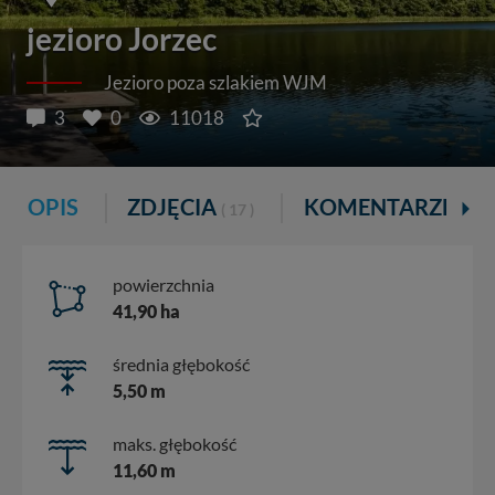
jezioro Jorzec
Jezioro poza szlakiem WJM
3
0
11018
OPIS
ZDJĘCIA
KOMENTARZE
( 17 )
( 3 )
powierzchnia
41,90 ha
średnia głębokość
5,50 m
maks. głębokość
11,60 m