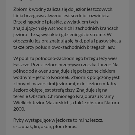
Zbiornik wodny zalicza się do jezior leszczowych.
Linia brzegowa akwenu jest średnio rozwinięta.
Brzegi łagodne i płaskie, z wyjątkiem tych
znajdujących się wschodnich i zachodnich krańcach
jeziora - te są wysokie i gdzieniegdzie strome. W
otoczeniu jeziora znajdują się łąki, pola i pastwiska, a
także przy południowo-zachodnich brzegach lasy.
W pobliżu północno-zachodniego brzegu leży wieś
Faszcze. Przez jezioro przepływa rzeczka Jurzec. Na
północ od akwenu znajduje się połączone ciekiem
wodnym – jezioro Kociołek. Zbiornik połączony jest
z innymi mazurskimi jeziorami, m.in. jeziorem Tałty.
Jezioro objęte jest strefą ciszy. Znajduje się na
terenie Obszaru Chronionego Krajobrazu Krainy
Wielkich Jezior Mazurskich, a także obszaru Natura
2000.
Ryby występujące w jeziorze to m.in.: leszcz,
szczupak, lin, okoń, płoć i karaś.