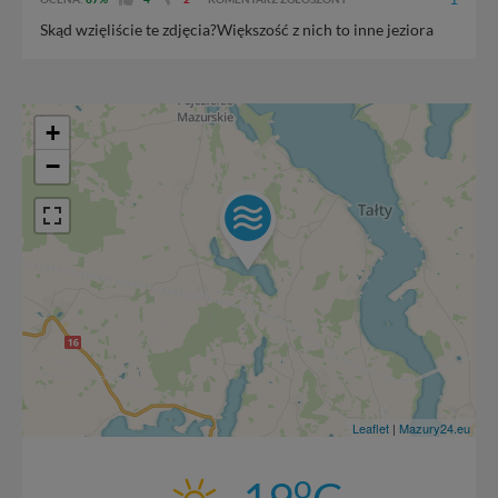
Skąd wzięliście te zdjęcia?Większość z nich to inne jeziora
+
−
Leaflet
|
Mazury24.eu
o