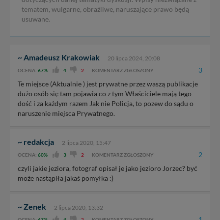
tematem, wulgarne, obraźliwe, naruszające prawo będą
usuwane.
~ Amadeusz Krakowiak
20 lipca 2024, 20:08
3
OCENA:
67%
4
2
KOMENTARZ ZGŁOSZONY
Te miejsce (Aktualnie ) jest prywatne przez waszą publikacje
dużo osób się tam pojawia co z tym Właściciele mają tego
dość i za każdym razem Jak nie Policja, to pozew do sądu o
naruszenie miejsca Prywatnego.
~ redakcja
2 lipca 2020, 15:47
2
OCENA:
60%
3
2
KOMENTARZ ZGŁOSZONY
czyli jakie jeziora, fotograf opisał je jako jezioro Jorzec? być
może nastąpiła jakaś pomyłka :)
~ Zenek
2 lipca 2020, 13:32
1
OCENA:
67%
4
2
KOMENTARZ ZGŁOSZONY