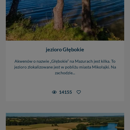
praw w odniesieniu do informacji zawartych w plikach
cookies. Twoja przeglądarka umożliwia Ci skasowanie
tych plików - w pewnych przypadkach nie możemy tego
zrobić za Ciebie.
Dziękujemy, i życzmy miłego odkrywania Mazur na
nowo...
jezioro Głębokie
Akwenów o nazwie „Głębokie” na Mazurach jest kilka. To
jezioro zlokalizowane jest w pobliżu miasta Mikołajki. Na
zachodzie...
14155