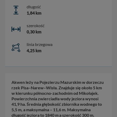
długość
1,84 km
szerokość
0,30 km
linia brzegowa
4,25 km
Akwen leży na Pojezierzu Mazurskim w dorzeczu
rzek Pisa–Narew–Wisła. Znajduje się około 5 km
w kierunku północno-zachodnim od Mikołajek.
Powierzchnia zwierciadła wody jeziora wynosi
41,9 ha. Średnia głębokość zbiornika wodnego to
5,5 m, a maksymalna – 11,6 m. Maksymalna
długość jeziora to 1840 m a szerokość 300 m.