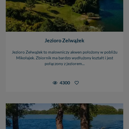
intencji, zawsze możesz wycofać swoją zgodę. Więcej
informacji uzyskach w naszej
Polityce Prywatności
.
Klikając znak X lub przycisk PRZEJDŹ DO SERWISU
wyrażasz zgodę na przetwarzanie Twoich danych.
Nasz serwis nie wykorzystuje oraz nie udostępnia
Twoich danych innym podmiotom oraz osobom
Jezioro Zelwążek
trzecim. Wyjątkiem jest sytuacja, gdy przekazanie
Twoich danych jest elementem usługi (przekazanie
Jezioro Zełwążek to malowniczy akwen położony w pobliżu
danych z formularza kontaktowego, przekazanie danych
Mikołajek. Zbiornik ma bardzo wydłużony kształt i jest
w przypadku rezerwacji usług typu: nocleg, czartery,
połączony z jeziorem...
itp). Więcej informacji o zasadach i funkcjonalności
serwisu w
Regulaminie Serwisu
.
4300
Administratorem Twoich danych jest: Agencja
Reklamowa Kreacja Monika Borkowska, z siedzibą ul.
Wiejska 17, 11-500 Giżycko. Możesz z nami
skontaktować się za pośrednictwem tej
strony
.
W każdej chwili możesz: zażądać dostępu do swoich
danych, zażądać ich poprawienia lub usunięcia,
zabronić ich przetwarzania. Pamiętaj jednak, że nie
zawsze jest możliwe techniczne zrealizowanie Twoich