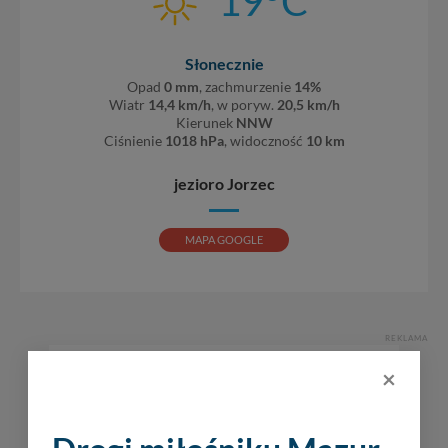
19
C
Słonecznie
Opad
0 mm
, zachmurzenie
14%
Wiatr
14,4 km/h
, w poryw.
20,5 km/h
Kierunek
NNW
Ciśnienie
1018 hPa
, widoczność
10 km
jezioro Jorzec
MAPA GOOGLE
REKLAMA
×