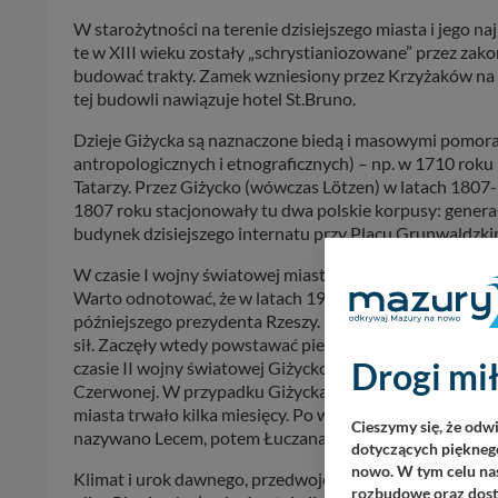
W starożytności na terenie dzisiejszego miasta i jego n
te w XIII wieku zostały „schrystianiozowane” przez zako
budować trakty. Zamek wzniesiony przez Krzyżaków na t
tej budowli nawiązuje hotel St.Bruno.
Dzieje Giżycka są naznaczone biedą i masowymi pomor
antropologicznych i etnograficznych) – np. w 1710 rok
Tatarzy. Przez Giżycko (wówczas Lötzen) w latach 180
1807 roku stacjonowały tu dwa polskie korpusy: genera
budynek dzisiejszego internatu przy Placu Grunwaldzki
W czasie I wojny światowej miasto dwa razy próbowali z
Warto odnotować, że w latach 1914-15 w Lötzen mieści
późniejszego prezydenta Rzeszy. Po I wojnie światowej 
sił. Zaczęły wtedy powstawać pierwsze hotele, odkryto 
Drogi mił
czasie II wojny światowej Giżycko, jak i całe Mazury, 
Czerwonej. W przypadku Giżycka pierwsze sowieckie nalo
miasta trwało kilka miesięcy. Po wojnie Giżycko weszło 
Cieszymy się, że odw
nazywano Lecem, potem Łuczanami, a następnie od 194
dotyczących pięknego
nowo. W tym celu nas
Klimat i urok dawnego, przedwojennego Giżycka można 
rozbudowę oraz dosta