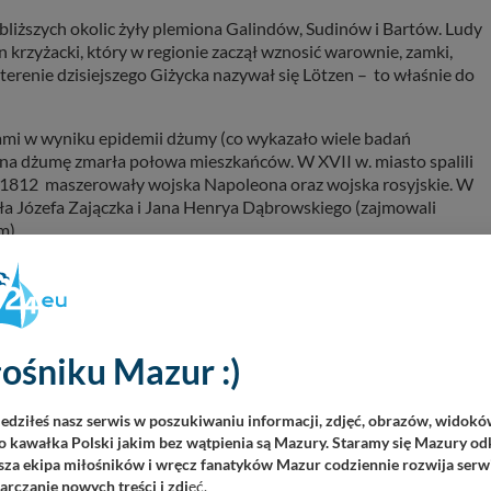
ajbliższych okolic żyły plemiona Galindów, Sudinów i Bartów. Ludy
n krzyżacki, który w regionie zaczął wznosić warownie, zamki,
erenie dzisiejszego Giżycka nazywał się Lötzen – to właśnie do
ami w wyniku epidemii dżumy (co wykazało wiele badań
u na dżumę zmarła połowa mieszkańców. W XVII w. miasto spalili
7-1812 maszerowały wojska Napoleona oraz wojska rosyjskie. W
ła Józefa Zajączka i Jana Henrya Dąbrowskiego (zajmowali
m).
dobyć Rosjanie ale nie udało im się sforsować Twierdzy Boyen.
ła się kwatera główna marszałka Paula von Hindenburga,
miasto odkryto jako dobre miejsce do odpoczynku, regeneracji
żeglarstwo i bojery jako dobrą formę aktywności fizycznej. W
ośniku Mazur :)
opierały się wojennym zawieruchom do czasu wkroczenia Armii
ty rozpoczęły się w grudniu 1944 roku, a plądrowanie i palenie
w granice administracyjne Polski. Najpierw „poniemiecki” Lötzen
iedziłeś nasz serwis w poszukiwaniu informacji, zdjęć, obrazów, widok
6 roku na cześć Gustawa Gizewiusza – Giżyckiem.
 kawałka Polski jakim bez wątpienia są Mazury. Staramy się Mazury odk
za ekipa miłośników i wręcz fanatyków Mazur codziennie rozwija serwi
poznać spacerując położoną w pobliżu targowiska miejskiego
rczanie nowych treści i zdj
ęć.