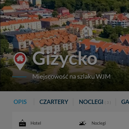
Giżycko
Miejscowość na szlaku WJM
OPIS
CZARTERY
NOCLEGI
G
( 3 )
Hotel
Noclegi