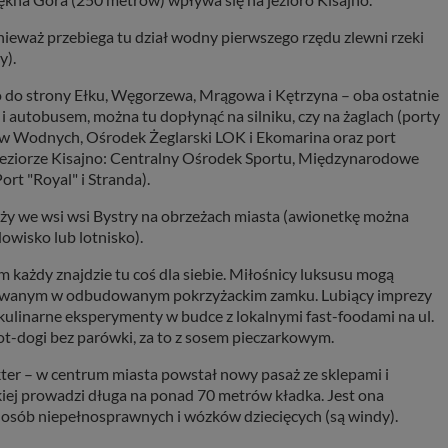
nieważ przebiega tu dział wodny pierwszego rzędu zlewni rzeki
y).
 do strony Ełku, Węgorzewa, Mrągowa i Kętrzyna – oba ostatnie
 i autobusem, można tu dopłynąć na silniku, czy na żaglach (porty
ów Wodnych, Ośrodek Żeglarski LOK i Ekomarina oraz port
na jeziorze Kisajno: Centralny Ośrodek Sportu, Międzynarodowe
rt "Royal" i Stranda).
eży we wsi wsi Bystry na obrzeżach miasta (awionetkę można
owisko lub lotnisko).
 każdy znajdzie tu coś dla siebie. Miłośnicy luksusu mogą
kowanym w odbudowanym pokrzyżackim zamku. Lubiący imprezy
kulinarne eksperymenty w budce z lokalnymi fast-foodami na ul.
ot-dogi bez parówki, za to z sosem pieczarkowym.
ter – w centrum miasta powstał nowy pasaż ze sklepami i
kiej prowadzi długa na ponad 70 metrów kładka. Jest ona
a osób niepełnosprawnych i wózków dziecięcych (są windy).