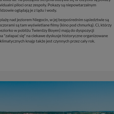
widualni piloci oraz zespoły. Pokazy są niepowtarzalnym
dzowie oglądają je z lądu i wody.
lażę nad jeziorem Niegocin, w jej bezpośrednim sąsiedztwie są
eczorami są tam wyświetlane filmy (kino pod chmurką). Ci, którzy
eziorko w pobliżu Twierdzy Boyen) mają do dyspozycji
"załapać się" na ciekawe dyskusje historyczne organizowane
 klimatycznych knajp także jest czynnych przez cały rok.