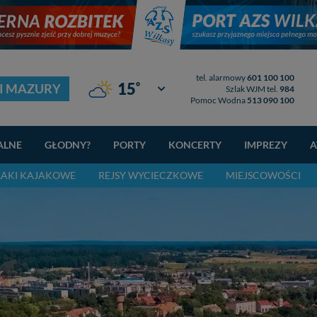
tel. alarmowy
601 100 100
°
15
I MAZURY
Giżycko
Szlak WJM tel.
984
Pomoc Wodna
513 090 100
ALNE
GŁODNY?
PORTY
KONCERTY
IMPREZY
A
LAKI KAJAKOWE
REJSY WYCIECZKOWE
MIEJSCOWOŚCI