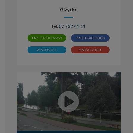
Giżycko
tel.
87 732 41 11
PRZEJDŹ DO WWW
PROFIL FACEBOOK
WIADOMOŚĆ
MAPA GOOGLE