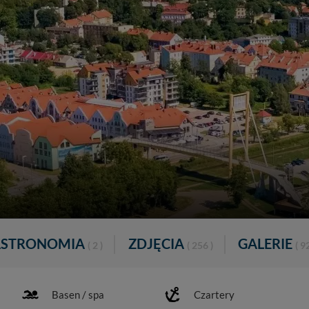
ASTRONOMIA
ZDJĘCIA
GALERIE
( 2 )
( 256 )
( 92
Basen / spa
Czartery