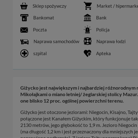
Sklep spożywczy
Market / hipermark
Bankomat
Bank
Poczta
Policja
Naprawa samochodów
Naprawa łodzi
szpital
Apteka
Giżycko jest największym i najbardziej różnorodnym mi
Mikołajkami o miano letniej/ żeglarskiej stolicy Mazur.
one blisko 12 proc. ogólnej powierzchni terenu.
Giżycko jest otoczone jeziorami: Niegocin, Kisajno, Tajt
połączone jest Kanałem Giżyckim, który funkcjonuje takż
2130 metrów, jego głębokość to 1,9 m. Jezioro Niegocin 
(ma długość 1,2 km i jest przeznaczony dla mniejszych j
naprawiono nadbrzeża). Z jeziora Tajty poprzez kanał P