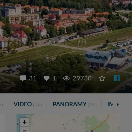
31
1
29730
VIDEO
PANORAMY
IMPREZ
 )
( 24 )
( 31 )
+
−