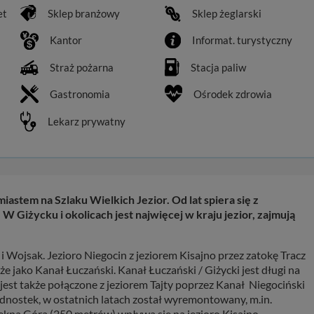
et
Sklep branżowy
Sklep żeglarski
Kantor
Informat. turystyczny
Straż pożarna
Stacja paliw
Gastronomia
Ośrodek zdrowia
Lekarz prywatny
astem na Szlaku Wielkich Jezior. Od lat spiera się z
 W Giżycku i okolicach jest najwięcej w kraju jezior, zajmują
y i Wojsak. Jezioro Niegocin z jeziorem Kisajno przez zatokę Tracz
e jako Kanał Łuczański. Kanał Łuczański / Giżycki jest długi na
jest także połączone z jeziorem Tajty poprzez Kanał Niegociński
ednostek, w ostatnich latach został wyremontowany, m.in.
iękna Góra (250 metrów) wpływa się na jezioro Kisajno.