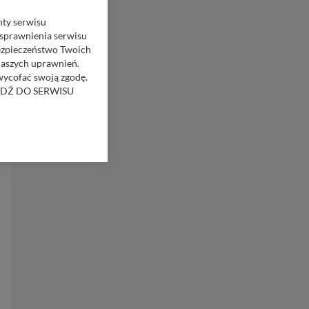
nty serwisu
usprawnienia serwisu
Bezpieczeństwo Twoich
naszych uprawnień.
 wycofać swoją zgodę.
RZEJDŹ DO SERWISU
bom trzecim.
anych z formularza
ięcej informacji o
bą ul. Wiejska 17,
ęcia, zabronić ich
praw w odniesieniu do
lików - w pewnych