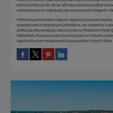
lotnicze Mazury Air Show. W imprezie biorą udział indy
widowiskiem, bo odbywają się nad jeziorem Niegocin. Wi
Miłośnicy plażowania mają do dyspozycji nową miejską p
wypożyczalnie dziecięcych jeździków, czy rowerów, a wi
preferują aktywniejszy odpoczynek na Popówce Małej (j
WakePark. Poza sezonem turystycznym w Giżycku można 
regularnie przez miejscowych pasjonatów historii. Kilka