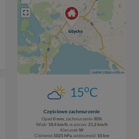
Leaflet
|
Mazury24.eu
o
15
C
Częściowe zachmurzenie
Opad
0 mm
, zachmurzenie
30%
Wiatr
18,4 km/h
, w poryw.
21,2 km/h
Kierunek
W
Ciśnienie
1021 hPa
, widoczność
10 km