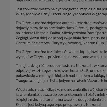
Jest to ważne miasto na hydrologicznej mapie Polski po
Wisły (dopływu Pisy) i rzeki Pregoły (dopływu Węgorap
Do Giżycka można dojechać autem (kręte drogi zarówno
dojazdy łączą się na przedmieściach Giżycka), pociągiem
na jeziorze Niegocin: Dalba, Międzyszkolna Baza Sport
Żeglugi Mazurskiej, do której zwija biała flota; porty 
Centrum Żeglarstwa i Turystyki Wodnej, Neptun Club, Po
Do Giżycka można też dolecieć awionetką - lądowisko l
wynająć w Giżycku, przyleci ona na wskazane w kraju ląd
To najbardziej różnorodne miasto na Mazurach, w którym
odpocząć w czterogwiazdkowym hotelu St. Bruno ulo
pobawić się w modnych klubach nad kanałem, a lubiący 
Traugutta znajdą tu chyba jedyne na całych Mazurach h
W ostatnich latach Giżycko mocno zmieniło swój charak
kawiarniami. Z pasażu do portu Ekomarina i plaży miejs
rozpięta m.in. nad torami, ma wszelkie udogodnienia dl
Kładka jest jedyną tego typu przeprawą na Mazurach.