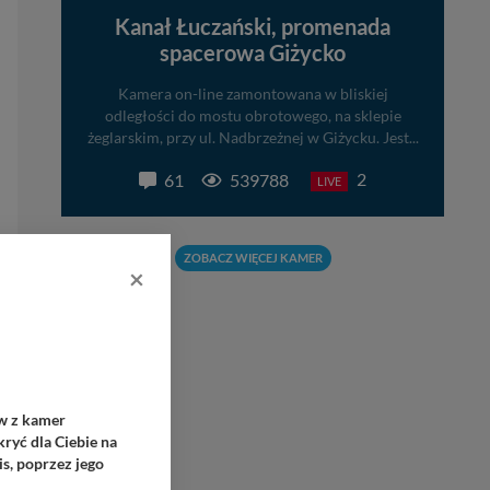
Kanał Łuczański, promenada
spacerowa Giżycko
Kamera on-line zamontowana w bliskiej
odległości do mostu obrotowego, na sklepie
żeglarskim, przy ul. Nadbrzeżnej w Giżycku. Jest...
2
61
539788
LIVE
ZOBACZ WIĘCEJ KAMER
×
ów z kamer
ryć dla Ciebie na
s, poprzez jego