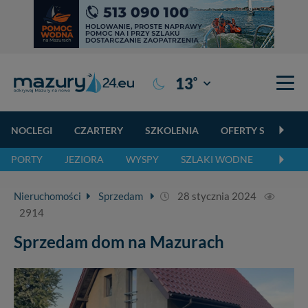
°
13
Giżycko
NOCLEGI
CZARTERY
SZKOLENIA
OFERTY SPECJALN
PORTY
JEZIORA
WYSPY
SZLAKI WODNE
SZLAK
Nieruchomości
Sprzedam
28 stycznia 2024
2914
Sprzedam dom na Mazurach