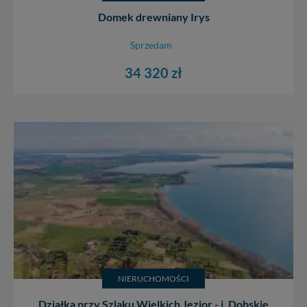
Domek drewniany Irys
Sprzedam
34 320 zł
NIERUCHOMOŚCI
Działka przy Szlaku Wielkich Jezior - j. Dobskie