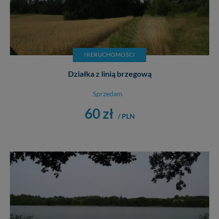
NIERUCHOMOŚCI
Działka z linią brzegową
Sprzedam
60 zł
/ PLN