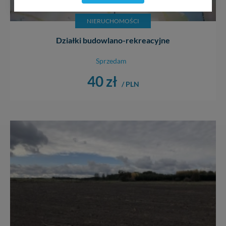
serwisu (zapamiętywanie pozycji na mapach, ostatnie
wyszukania, ulubione miejsca, logowania, itp).
NIERUCHOMOŚCI
Bezpieczeństwo Twoich danych jest dla nas
priorytetowe, bez poinformowania Ciebie nie będziemy
Działki budowlano-rekreacyjne
zmieniać zakresu naszych uprawnień. Twoje dane są u
nas bezpieczne, jeśli masz wątpliwości co do naszych
Sprzedam
intencji, zawsze możesz wycofać swoją zgodę. Więcej
40 zł
informacji uzyskach w naszej
Polityce Prywatności
.
/ PLN
Klikając znak X lub przycisk PRZEJDŹ DO SERWISU
wyrażasz zgodę na przetwarzanie Twoich danych.
Nasz serwis nie wykorzystuje oraz nie udostępnia
Twoich danych innym podmiotom oraz osobom
trzecim. Wyjątkiem jest sytuacja, gdy przekazanie
Twoich danych jest elementem usługi (przekazanie
danych z formularza kontaktowego, przekazanie danych
w przypadku rezerwacji usług typu: nocleg, czartery,
itp). Więcej informacji o zasadach i funkcjonalności
serwisu w
Regulaminie Serwisu
.
Administratorem Twoich danych jest: Agencja
Reklamowa Kreacja Monika Borkowska, z siedzibą ul.