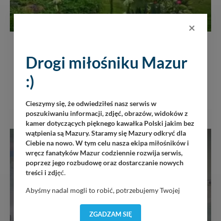
×
NIERUCHOMOŚCI
Urocze siedlisko na Mazurach!
Drogi miłośniku Mazur
Sprzedam
:)
1 350 000 zł
/ PLN
Cieszymy się, że odwiedziłeś nasz serwis w
poszukiwaniu informacji, zdjęć, obrazów, widoków z
kamer dotyczących pięknego kawałka Polski jakim bez
wątpienia są Mazury. Staramy się Mazury odkryć dla
Ciebie na nowo. W tym celu nasza ekipa miłośników i
wręcz fanatyków Mazur codziennie rozwija serwis,
poprzez jego rozbudowę oraz dostarczanie nowych
treści i zdj
ęć.
Abyśmy nadal mogli to robić, potrzebujemy Twojej
zgody, dzięki której, będziemy mogli elementy serwisu
dostosować do Twoich preferencji. Twoje dane (w tym
ZGADZAM SIĘ
pliki cookies) będą zapisywane w celu usprawnienia