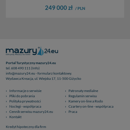
249 000 zł
/ PLN
Portal Turystyczny mazury24.eu
tel. 608 490 111 (Info)
info@mazury24.eu - formularz kontaktowy.
Wydawca Kreacja, ul. Wiejska 17, 11-500 Giżycko
Informacje o serwisie
Patronaty medialne
Pliki do pobrania
Regulamin serwisu
Polityka prywatności
Kamery on-line a Rodo
Noclegi - współpraca
Czartery on-line - współpraca
Cennik serwisu mazury24.eu
Praca
Kontakt
Kredyt hipoteczny dla firm