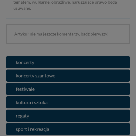
tematem, wulgarne, obraźliwe, naruszające prawo będą
usuwane.
Artykuł nie ma jeszcze komentarzy, bądź pierwszy!
koncerty
koncerty szantowe
festiwale
kultura i sztuka
regaty
sport i rekreacja