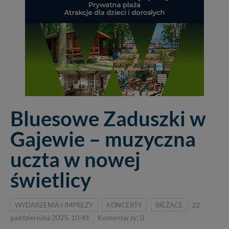
Bluesowe Zaduszki w
Gajewie – muzyczna
uczta w nowej
świetlicy
WYDARZENIA I IMPREZY
KONCERTY
BIEŻĄCE
22
października 2025, 10:41
Komentarzy: 0