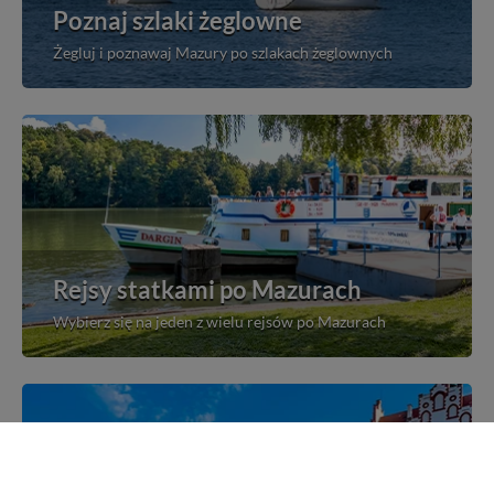
Poznaj szlaki żeglowne
Żegluj i poznawaj Mazury po szlakach żeglownych
Rejsy statkami po Mazurach
Wybierz się na jeden z wielu rejsów po Mazurach