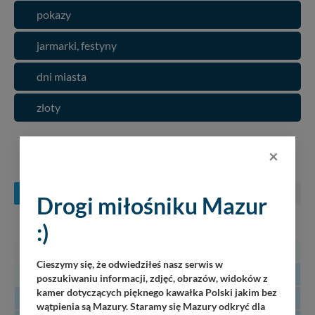
pokazy
jarmarki, festyny
dni miasta
zloty
×
KONCERTY NA MAZURACH
SIERPIEŃ
WRZESIEŃ
PAŹDZIERNIK
Drogi miłośniku Mazur
:)
PN
WT
ŚR
CZ
PT
SO
N
27
28
29
30
31
1
2
Cieszymy się, że odwiedziłeś nasz serwis w
3
4
5
6
7
8
9
poszukiwaniu informacji, zdjęć, obrazów, widoków z
kamer dotyczących pięknego kawałka Polski jakim bez
10
11
12
13
14
15
16
wątpienia są Mazury. Staramy się Mazury odkryć dla