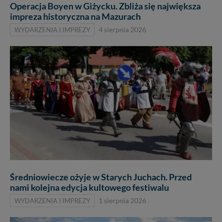
Operacja Boyen w Giżycku. Zbliża się największa
impreza historyczna na Mazurach
WYDARZENIA I IMPREZY
4 sierpnia 2026
Średniowiecze ożyje w Starych Juchach. Przed
nami kolejna edycja kultowego festiwalu
WYDARZENIA I IMPREZY
1 sierpnia 2026