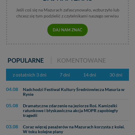
Jeśli coś się na Mazurach zafascynowało, wzburzyło lub
chcesz się tym podzielić z czytelnikami naszego serwisu
DAJ NAM ZNAĆ
POPULARNE
KOMENTOWANE
z ostatnich 3 dni
7 dni
14 dni
30 dni
04.08
Nadchodzi Festiwal Kultury Średniowiecza Masuria w
Rynie
05.08
Dramatyczne zdarzenie na jeziorze Roś. Kamizelki
ratunkowe i błyskawiczna akcja MOPR zapobiegły
tragedii
03.08
Coraz więcej pasażerów na Mazurach korzysta z kolei.
W toku kolejne plany