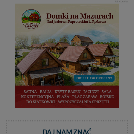
REKLAMA
Twoich danych jest elementem usługi (przekazanie
danych z formularza kontaktowego, przekazanie danych
w przypadku rezerwacji usług typu: nocleg, czartery,
itp). Więcej informacji o zasadach i funkcjonalności
serwisu w
Regulaminie Serwisu
.
Administratorem Twoich danych jest: Agencja
Reklamowa Kreacja Monika Borkowska, z siedzibą ul.
Wiejska 17, 11-500 Giżycko. Możesz z nami
skontaktować się za pośrednictwem tej
strony
.
W każdej chwili możesz: zażądać dostępu do swoich
danych, zażądać ich poprawienia lub usunięcia,
zabronić ich przetwarzania. Pamiętaj jednak, że nie
zawsze jest możliwe techniczne zrealizowanie Twoich
praw w odniesieniu do informacji zawartych w plikach
cookies. Twoja przeglądarka umożliwia Ci skasowanie
tych plików - w pewnych przypadkach nie możemy tego
zrobić za Ciebie.
Dziękujemy, i życzmy miłego odkrywania Mazur na
nowo...
DAJ NAM ZNAĆ