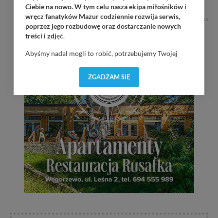
Ciebie na nowo. W tym celu nasza ekipa miłośników i
wręcz fanatyków Mazur codziennie rozwija serwis,
REKLAMA
poprzez jego rozbudowę oraz dostarczanie nowych
treści i zdj
ęć.
Abyśmy nadal mogli to robić, potrzebujemy Twojej
zgody, dzięki której, będziemy mogli elementy serwisu
dostosować do Twoich preferencji. Twoje dane (w tym
ZGADZAM SIĘ
pliki cookies) będą zapisywane w celu usprawnienia
serwisu (zapamiętywanie pozycji na mapach, ostatnie
wyszukania, ulubione miejsca, logowania, itp).
Bezpieczeństwo Twoich danych jest dla nas
priorytetowe, bez poinformowania Ciebie nie będziemy
zmieniać zakresu naszych uprawnień. Twoje dane są u
nas bezpieczne, jeśli masz wątpliwości co do naszych
intencji, zawsze możesz wycofać swoją zgodę. Więcej
informacji uzyskach w naszej
Polityce Prywatności
.
Klikając znak X lub przycisk PRZEJDŹ DO SERWISU
wyrażasz zgodę na przetwarzanie Twoich danych.
Nasz serwis nie wykorzystuje oraz nie udostępnia
Twoich danych innym podmiotom oraz osobom
trzecim. Wyjątkiem jest sytuacja, gdy przekazanie