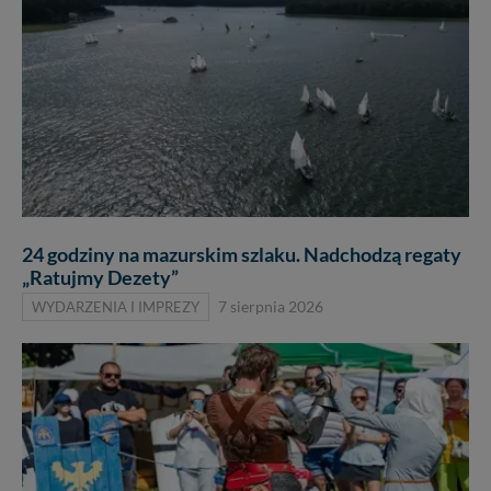
24 godziny na mazurskim szlaku. Nadchodzą regaty
„Ratujmy Dezety”
WYDARZENIA I IMPREZY
7 sierpnia 2026