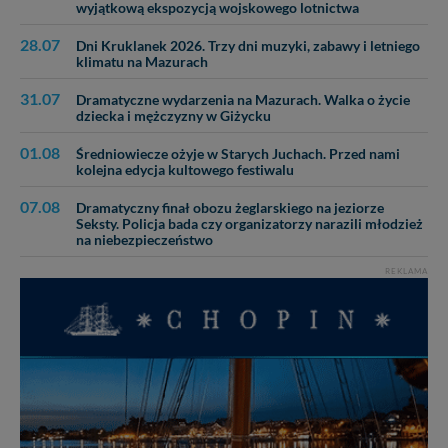
wyjątkową ekspozycją wojskowego lotnictwa
28.07
Dni Kruklanek 2026. Trzy dni muzyki, zabawy i letniego
klimatu na Mazurach
31.07
Dramatyczne wydarzenia na Mazurach. Walka o życie
dziecka i mężczyzny w Giżycku
01.08
Średniowiecze ożyje w Starych Juchach. Przed nami
kolejna edycja kultowego festiwalu
07.08
Dramatyczny finał obozu żeglarskiego na jeziorze
Seksty. Policja bada czy organizatorzy narazili młodzież
na niebezpieczeństwo
REKLAMA