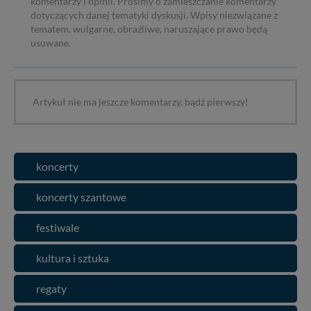
komentarzy i opinii. Prosimy o zamieszczanie komentarzy
dotyczących danej tematyki dyskusji. Wpisy niezwiązane z
tematem, wulgarne, obraźliwe, naruszające prawo będą
usuwane.
Artykuł nie ma jeszcze komentarzy, bądź pierwszy!
koncerty
koncerty szantowe
festiwale
kultura i sztuka
regaty