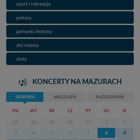
sport i rekreacja
pokazy
jarmarki, festyny
dni miasta
zloty
KONCERTY NA MAZURACH
SIERPIEŃ
WRZESIEŃ
PAŹDZIERNIK
PN
WT
ŚR
CZ
PT
SO
N
27
28
29
30
31
1
2
3
4
5
6
7
8
9