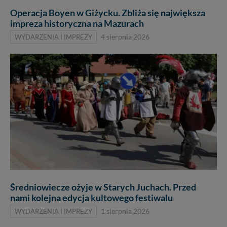
Operacja Boyen w Giżycku. Zbliża się największa
impreza historyczna na Mazurach
WYDARZENIA I IMPREZY
4 sierpnia 2026
Średniowiecze ożyje w Starych Juchach. Przed
nami kolejna edycja kultowego festiwalu
WYDARZENIA I IMPREZY
1 sierpnia 2026