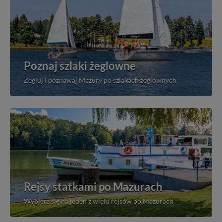
Poznaj szlaki żeglowne
Żegluj i poznawaj Mazury po szlakach żeglownych
Rejsy statkami po Mazurach
Wybierz się na jeden z wielu rejsów po Mazurach