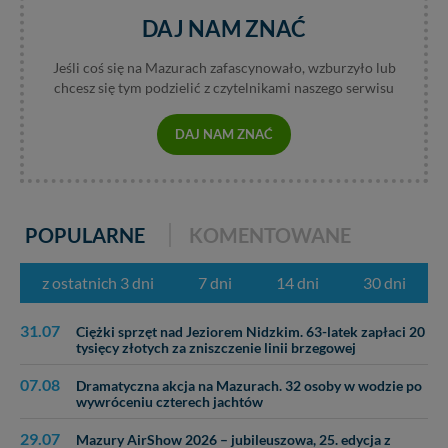
Twoich danych jest elementem usługi (przekazanie
DAJ NAM ZNAĆ
danych z formularza kontaktowego, przekazanie danych
w przypadku rezerwacji usług typu: nocleg, czartery,
Jeśli coś się na Mazurach zafascynowało, wzburzyło lub
itp). Więcej informacji o zasadach i funkcjonalności
chcesz się tym podzielić z czytelnikami naszego serwisu
serwisu w
Regulaminie Serwisu
.
Administratorem Twoich danych jest: Agencja
DAJ NAM ZNAĆ
Reklamowa Kreacja Monika Borkowska, z siedzibą ul.
Wiejska 17, 11-500 Giżycko. Możesz z nami
skontaktować się za pośrednictwem tej
strony
.
W każdej chwili możesz: zażądać dostępu do swoich
POPULARNE
KOMENTOWANE
danych, zażądać ich poprawienia lub usunięcia,
zabronić ich przetwarzania. Pamiętaj jednak, że nie
z ostatnich 3 dni
7 dni
14 dni
30 dni
zawsze jest możliwe techniczne zrealizowanie Twoich
praw w odniesieniu do informacji zawartych w plikach
31.07
cookies. Twoja przeglądarka umożliwia Ci skasowanie
Ciężki sprzęt nad Jeziorem Nidzkim. 63-latek zapłaci 20
tysięcy złotych za zniszczenie linii brzegowej
tych plików - w pewnych przypadkach nie możemy tego
zrobić za Ciebie.
07.08
Dramatyczna akcja na Mazurach. 32 osoby w wodzie po
wywróceniu czterech jachtów
Dziękujemy, i życzmy miłego odkrywania Mazur na
nowo...
29.07
Mazury AirShow 2026 – jubileuszowa, 25. edycja z