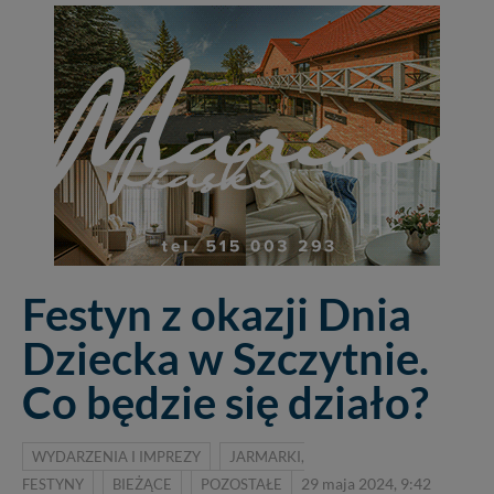
Festyn z okazji Dnia
Dziecka w Szczytnie.
Co będzie się działo?
WYDARZENIA I IMPREZY
JARMARKI,
FESTYNY
BIEŻĄCE
POZOSTAŁE
29 maja 2024, 9:42