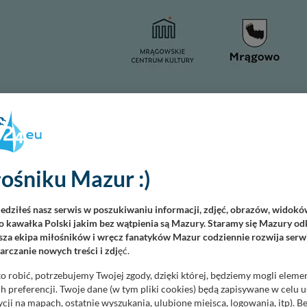
widowiskowych układów. Już w najbliższą środę, 10 czerwca o
nie się areną wielkiego tanecznego finału, podsumowującego
ólnie z rodziną i znajomymi kibicować lokalnym talentom, a wst
ośniku Mazur :)
ty całorocznej, ciężkiej pracy grup tanecznych na co dzień
iedziłeś nasz serwis w poszukiwaniu informacji, zdjęć, obrazów, widok
iezwykle różnorodnie i widowiskowo, łącząc w sobie subtelność
 kawałka Polski jakim bez wątpienia są Mazury. Staramy się Mazury odk
.
za ekipa miłośników i wręcz fanatyków Mazur codziennie rozwija serwi
ność
rczanie nowych treści i zdj
ęć.
o robić, potrzebujemy Twojej zgody, dzięki której, będziemy mogli eleme
ca się ogromną popularnością Mrągowska Scena Tańca, nad którą
 preferencji. Twoje dane (w tym pliki cookies) będą zapisywane w celu 
e zobaczymy aż pięć formacji: FLOWERS, Mini FLOW, FLOW, Art
cji na mapach, ostatnie wyszukania, ulubione miejsca, logowania, itp). 