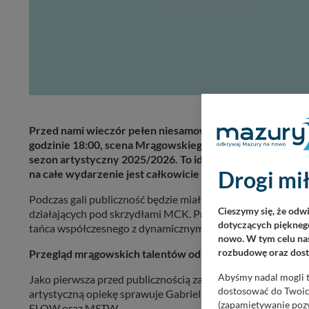
Przed nami wieczór pełen niesamowitej energii, pasji i 
godzinie 18:00, scena Mrągowskiego Centrum Kultury sta
sezon artystyczny 2025/2026. To idealna okazja, aby wsp
Drogi mił
na całe wydarzenie jest całkowicie wolny.
Podczas gali publiczność będzie miała okazję podziwiać efek
Cieszymy się, że odw
działających pod skrzydłami MCK. Program zapowiada się n
dotyczących pięknego
tańca współczesnego z dynamicznym, ulicznym uderzeniem
nowo. W tym celu nas
Przegląd mrągowskich talentów od klasyki po nowoczes
rozbudowę oraz dosta
Abyśmy nadal mogli t
Jako pierwsza przed publicznością zaprezentuje się cieszą
dostosować do Twoich
artystyczną opiekę sprawuje Gabriela Łozowska. Na sceni
(zapamiętywanie pozy
FLOW oraz MSTW.