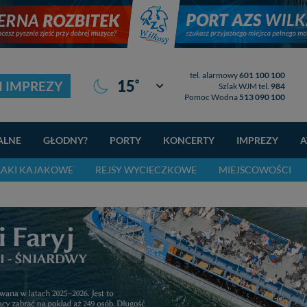
tel. alarmowy
601 100 100
°
15
I IMPREZY
Giżycko
Szlak WJM tel.
984
Pomoc Wodna
513 090 100
ALNE
GŁODNY?
PORTY
KONCERTY
IMPREZY
A
LAKI KAJAKOWE
REJSY WYCIECZKOWE
MIEJSCOWOŚCI