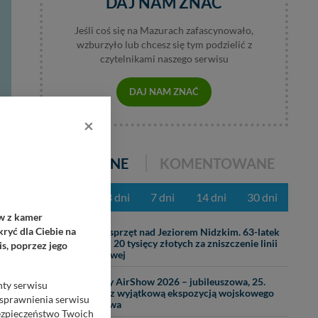
DAJ NAM ZNAĆ
Jeśli coś się na Mazurach zafascynowało,
wzburzyło lub chcesz się tym podzielić z
czytelnikami naszego serwisu
DAJ NAM ZNAĆ
×
POPULARNE
KOMENTOWANE
ęp
z ostatnich 3 dni
7 dni
14 dni
30 dni
ów z kamer
31.07
ryć dla Ciebie na
Ciężki sprzęt nad Jeziorem Nidzkim. 63-latek
zapłaci 20 tysięcy złotych za zniszczenie linii
s, poprzez jego
brzegowej
29.07
Mazury AirShow 2026 – jubileuszowa, 25.
nty serwisu
edycja z wyjątkową ekspozycją wojskowego
usprawnienia serwisu
lotnictwa
Bezpieczeństwo Twoich