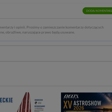
DODAJ KOMENTAR
mentarzy i opinii. Prosimy o zamieszczanie komentarzy dotyczących
rne, obraźliwe, naruszające prawo będą usuwane.