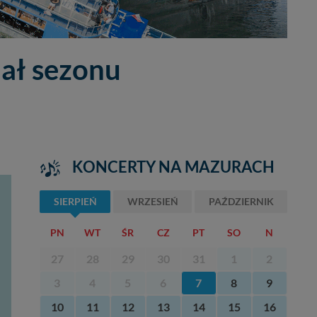
nał sezonu
KONCERTY NA MAZURACH
SIERPIEŃ
WRZESIEŃ
PAŹDZIERNIK
PN
WT
ŚR
CZ
PT
SO
N
27
28
29
30
31
1
2
3
4
5
6
7
8
9
10
11
12
13
14
15
16