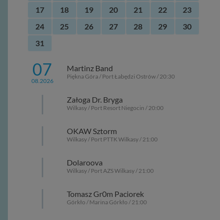
17
18
19
20
21
22
23
24
25
26
27
28
29
30
31
07
Martinz Band
Piękna Góra / Port Łabędzi Ostrów / 20:30
08.2026
Załoga Dr. Bryga
Wilkasy / Port Resort Niegocin / 20:00
OKAW Sztorm
Wilkasy / Port PTTK Wilkasy / 21:00
Dolaroova
Wilkasy / Port AZS Wilkasy / 21:00
Tomasz Gr0m Paciorek
Górkło / Marina Górkło / 21:00