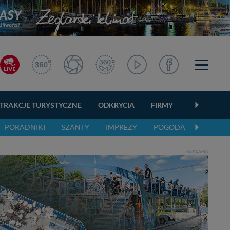
TRAKCJE TURYSTYCZNE
ODKRYCIA
FIRMY
OGŁOSZEN
PORADNIKI
SZANTY
IMPREZY
POGODA
REKLAMA