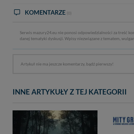
KOMENTARZE
(0)
Serwis mazury24.eu nie ponosi odpowiedzialności za treść ko
danej tematyki dyskusji. Wpisy niezwiązane z tematem, wulga
Artykuł nie ma jeszcze komentarzy, bądź pierwszy!
INNE ARTYKUŁY Z TEJ KATEGORII