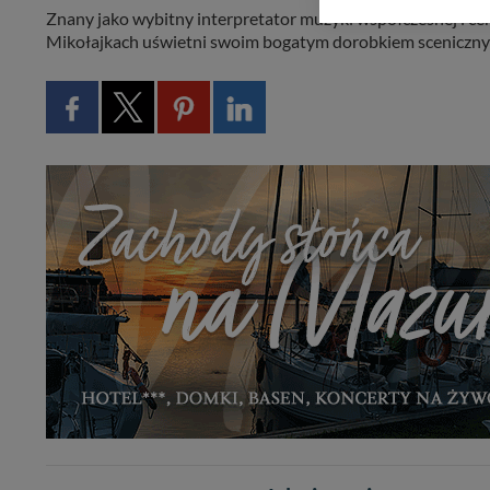
kontaktowego, przekaz
Znany jako wybitny interpretator muzyki współczesnej i c
zasadach i funkcjona
Mikołajkach uświetni swoim bogatym dorobkiem scenicznym,
Administratorem Twoi
11-500 Giżycko. Może
W każdej chwili może
przetwarzania. Pamię
informacji zawartych
przypadkach nie może
Dziękujemy, i życzmy