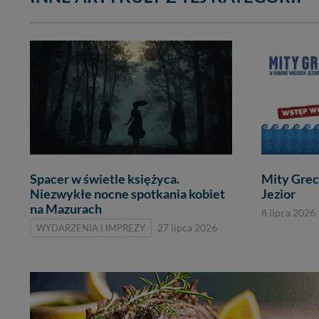
Spacer w świetle księżyca.
Mity Grec
Niezwykłe nocne spotkania kobiet
Jezior
na Mazurach
8 lipca 2026
WYDARZENIA I IMPREZY
27 lipca 2026