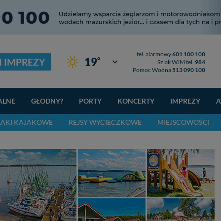
tel. alarmowy
601 100 100
°
19
I IMPREZY
Giżycko
Szlak WJM tel.
984
Pomoc Wodna
513 090 100
ALNE
GŁODNY?
PORTY
KONCERTY
IMPREZY
A
LAKI KAJAKOWE
REJSY WYCIECZKOWE
MIEJSCOWOŚCI