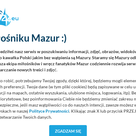
ośniku Mazur :)
8:00, Kościół Ewangelicko-Augsburski Świętej Trójcy przy Placu
kowego wydarzenia muzycznego.
iedziłeś nasz serwis w poszukiwaniu informacji, zdjęć, obrazów, widok
 kawałka Polski jakim bez wątpienia są Mazury. Staramy się Mazury odk
łalności artystycznej wystąpi tam znakomity organista, Bartosz
za ekipa miłośników i wręcz fanatyków Mazur codziennie rozwija serwi
rczanie nowych treści i zdj
ęć.
entuje on słuchaczom wirtuozerskie wariacje organowe,
o robić, potrzebujemy Twojej zgody, dzięki której, będziemy mogli eleme
d dzieł mistrzów baroku, takich jak Jan Pieterszoon Sweelinck,
 preferencji. Twoje dane (w tym pliki cookies) będą zapisywane w celu 
el i Georg Boehm, aż po dwudziestopierwszowieczne kompozycje
cji na mapach, ostatnie wyszukania, ulubione miejsca, logowania, itp). 
priorytetowe, bez poinformowania Ciebie nie będziemy zmieniać zakresu 
ezpieczne, jeśli masz wątpliwości co do naszych intencji, zawsze możesz
uzycznej im. Karola Lipińskiego, który swój kunszt doskonalił na
yskach w naszej
Polityce Prywatności
. Klikając znak X lub przycisk P
ryk Rzyman ma na swoim koncie ponad 500 występów w całej
zetwarzanie Twoich danych.
także prestiżowe stypendium Ministra Kultury i Dziedzictwa
orzystuje oraz nie udostępnia Twoich danych innym podmiotom oraz oso
022.
ZGADZAM SIĘ
cja, gdy przekazanie Twoich danych jest elementem usługi (przekazanie d