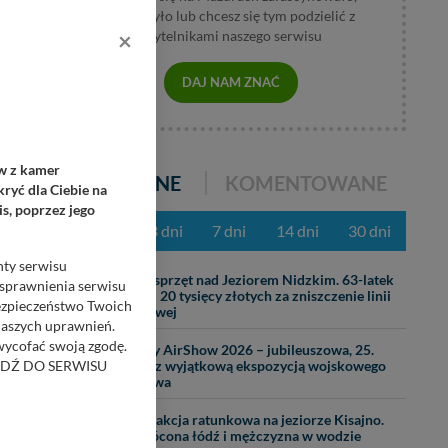
wzburzyło lub chcesz się tym podzielić z
×
czytelnikami naszego serwisu
DAJ NAM ZNAĆ
ów z kamer
POPULARNE
KOMENTOWANE
ryć dla Ciebie na
s, poprzez jego
z ostatnich 3 dni
7 dni
14 dni
30 dni
nty serwisu
31.07
Ciężki sprzęt nad Jeziorem Nidzkim. 63-latek
usprawnienia serwisu
zapłaci 20 tysięcy złotych za zniszczenie linii
Bezpieczeństwo Twoich
brzegowej
naszych uprawnień.
 wycofać swoją zgodę.
29.07
Mazury AirShow 2026 – jubileuszowa, 25.
RZEJDŹ DO SERWISU
edycja z wyjątkową ekspozycją wojskowego
lotnictwa
25.07
Nocna akcja ratunkowa na jeziorze Kisajno.
bom trzecim.
Wywrócona łódź i mężczyzna w wodzie
anych z formularza