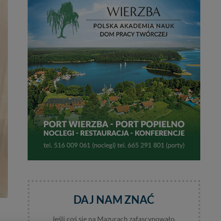
DAJ NAM ZNAĆ
Jeśli coś się na Mazurach zafascynowało,