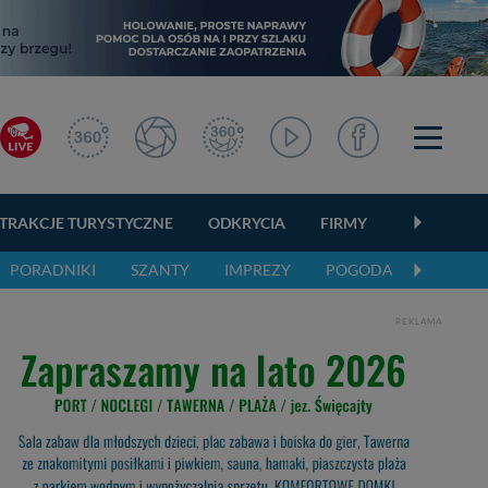
TRAKCJE TURYSTYCZNE
ODKRYCIA
FIRMY
OGŁOSZEN
PORADNIKI
SZANTY
IMPREZY
POGODA
REKLAMA