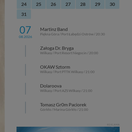
24
25
26
27
28
29
30
31
07
Martinz Band
Piękna Góra / Port Łabędzi Ostrów / 20:30
08.2026
Załoga Dr. Bryga
Wilkasy / Port Resort Niegocin / 20:00
OKAW Sztorm
Wilkasy / Port PTTK Wilkasy / 21:00
Dolaroova
Wilkasy / Port AZS Wilkasy / 21:00
Tomasz Gr0m Paciorek
Górkło / Marina Górkło / 21:00
REKLAMA