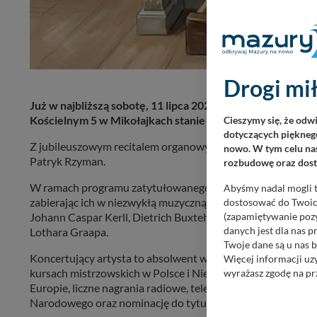
Drogi mił
Już w najbliższą sobotę, 11 lipca 2026 roku o godzinie 1
Kościelnym 5 w Mikołajkach stanie się miejscem wyjąt
Cieszymy się, że odw
dotyczących pięknego
Z jubileuszowym recitalem organowym z okazji 20-lecia dzia
nowo. W tym celu nas
Patryk Rzyman.
rozbudowę oraz dosta
W ramach programu zatytułowanego „VARIATIONEN” zaprez
Abyśmy nadal mogli t
zabierając ich w niezwykłą muzyczną podróż przez wieki – o
dostosować do Twoich
Johann Caspar Kerll, Dietrich Buxtehude, Johann Pachelb
(zapamiętywanie pozy
Lothara Graapa.
danych jest dla nas 
Twoje dane są u nas b
Koncertujący artysta to absolwent wrocławskiej Akademii M
Więcej informacji uz
kursach mistrzowskich w Polsce i Niemczech. Bartosz Pat
wyrażasz zgodę na pr
Europie, liczne nagrania radiowe, telewizyjne i płytowe, a 
Nasz serwis nie wyk
Narodowego oraz nominację do tytułu Osobowość Roku 2
Wyjątkiem jest sytua