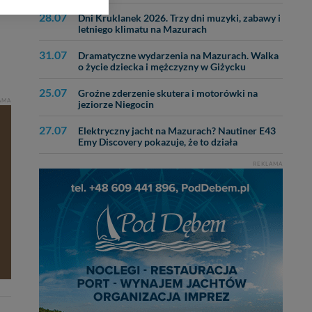
ięcej informacji o
28.07
Dni Kruklanek 2026. Trzy dni muzyki, zabawy i
letniego klimatu na Mazurach
bą ul. Wiejska 17,
31.07
Dramatyczne wydarzenia na Mazurach. Walka
o życie dziecka i mężczyzny w Giżycku
ęcia, zabronić ich
25.07
Groźne zderzenie skutera i motorówki na
praw w odniesieniu do
AMA
jeziorze Niegocin
lików - w pewnych
27.07
Elektryczny jacht na Mazurach? Nautiner E43
Emy Discovery pokazuje, że to działa
REKLAMA