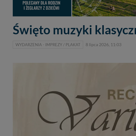
Święto muzyki klasycz
WYDARZENIA - IMPREZY / PLAKAT
8 lipca 2026, 11:03