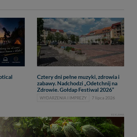
tical
Cztery dni pełne muzyki, zdrowia i
zabawy. Nadchodzi „Odetchnij na
Zdrowie. Gołdap Festiwal 2026”
WYDARZENIA I IMPREZY
7 lipca 2026
REKLAMA