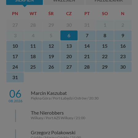
SIERPIEŃ
WRZESIEŃ
PAŹDZIERNIK
PN
WT
ŚR
CZ
PT
SO
N
27
28
29
30
31
1
2
3
4
5
6
7
8
9
10
11
12
13
14
15
16
17
18
19
20
21
22
23
24
25
26
27
28
29
30
31
06
Marcin Kaszubat
Piękna Góra / Port Łabędzi Ostrów / 20:30
08.2026
The Nierobbers
Wilkasy / Port AZS Wilkasy / 21:00
Grzegorz Polakowski
Górkło / Marina Górkło / 21:00