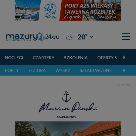
°
20
Giżycko
NOCLEGI
CZARTERY
SZKOLENIA
OFERTY SPECJALN
PORTY
JEZIORA
WYSPY
SZLAKI WODNE
SZLAK
REKLAMA