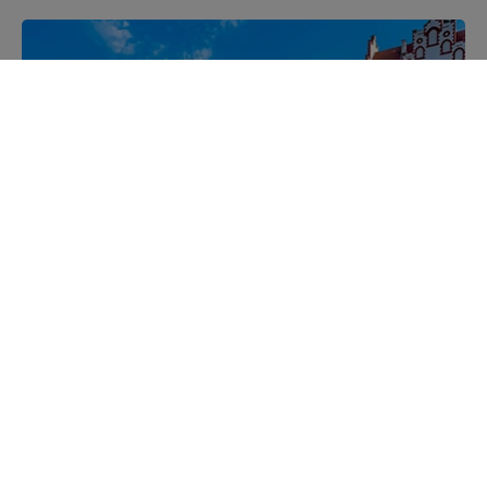
Mazurskie miejscowości
Poznaj mazurskie miejscowości, wsie i siedliska
Kajakiem przez Mazury