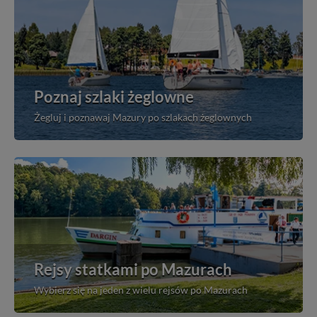
Poznaj szlaki żeglowne
Żegluj i poznawaj Mazury po szlakach żeglownych
Rejsy statkami po Mazurach
Wybierz się na jeden z wielu rejsów po Mazurach