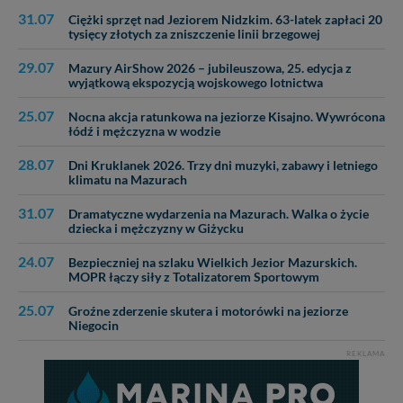
Wiejska 17, 11-500 Giżycko. Możesz z nami
31.07
Ciężki sprzęt nad Jeziorem Nidzkim. 63-latek zapłaci 20
skontaktować się za pośrednictwem tej
strony
.
tysięcy złotych za zniszczenie linii brzegowej
W każdej chwili możesz: zażądać dostępu do swoich
29.07
Mazury AirShow 2026 – jubileuszowa, 25. edycja z
danych, zażądać ich poprawienia lub usunięcia,
wyjątkową ekspozycją wojskowego lotnictwa
zabronić ich przetwarzania. Pamiętaj jednak, że nie
zawsze jest możliwe techniczne zrealizowanie Twoich
25.07
Nocna akcja ratunkowa na jeziorze Kisajno. Wywrócona
praw w odniesieniu do informacji zawartych w plikach
łódź i mężczyzna w wodzie
cookies. Twoja przeglądarka umożliwia Ci skasowanie
tych plików - w pewnych przypadkach nie możemy tego
28.07
Dni Kruklanek 2026. Trzy dni muzyki, zabawy i letniego
zrobić za Ciebie.
klimatu na Mazurach
31.07
Dziękujemy, i życzmy miłego odkrywania Mazur na
Dramatyczne wydarzenia na Mazurach. Walka o życie
dziecka i mężczyzny w Giżycku
nowo...
24.07
Bezpieczniej na szlaku Wielkich Jezior Mazurskich.
MOPR łączy siły z Totalizatorem Sportowym
25.07
Groźne zderzenie skutera i motorówki na jeziorze
Niegocin
REKLAMA