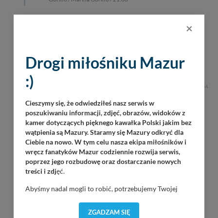
Natalia Biernath
×
Giżycko / 18:30
07
Martinz Band
Drogi miłośniku Mazur
Piękna Góra / Port Łabędzi Ostrów / 20:30
08.2026
:)
REKLAMA
Cieszymy się, że odwiedziłeś nasz serwis w
poszukiwaniu informacji, zdjęć, obrazów, widoków z
kamer dotyczących pięknego kawałka Polski jakim bez
wątpienia są Mazury. Staramy się Mazury odkryć dla
Ciebie na nowo. W tym celu nasza ekipa miłośników i
wręcz fanatyków Mazur codziennie rozwija serwis,
poprzez jego rozbudowę oraz dostarczanie nowych
treści i zdj
ęć.
Abyśmy nadal mogli to robić, potrzebujemy Twojej
zgody, dzięki której, będziemy mogli elementy serwisu
dostosować do Twoich preferencji. Twoje dane (w tym
ZGADZAM SIĘ